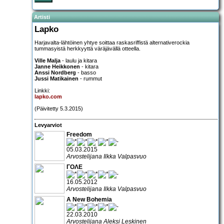
Artisti
Lapko
Harjavalta-lähtöinen yhtye soittaa raskasriffistä alternativerockia
tummasyistä herkkyyttä väräjävällä otteella.
Ville Malja
- laulu ja kitara
Janne Heikkonen
- kitara
Anssi Nordberg
- basso
Jussi Matikainen
- rummut
Linkki:
lapko.com
(Päivitetty 5.3.2015)
Levyarviot
Freedom
05.03.2015
Arvostelijana Ilkka Valpasvuo
ΓΟΛΕ
16.05.2012
Arvostelijana Ilkka Valpasvuo
A New Bohemia
22.03.2010
Arvostelijana Aleksi Leskinen