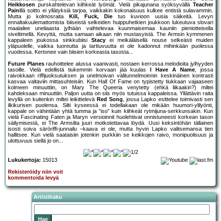
Heikkosen
purskahtelevan kiihkeät lyömät. Vielä pikajunana syöksyvällä
Teacher
Pain
illä soitto ei yllätyksiä tarjoa, vaikkakin kokonaisuus kulkee entistä sulavammin.
Mutta jo kolmosraita
Kill, Fuck, Die
tuo kuvioon uusia säikeitä. Levyn
ennaltakuulemattomista biiseistä selkeiden huippuhetkien joukkoon lukeutuva slovari
maalailee uneliaasta jylhään vaihtelevaa kuunmaisemaa kauniin pieniotteisella
siveltimellä. Kevyttä, mutta samaan aikaan niin mustasyistä. The Armsin kymmenen
kappaleen joukossa sinkkubiisi
Stacy
ei meikäläisellä nouse selkeästi muiden
yläpuolelle, vaikka tuoreutta ja tarttuvuutta ei ole kadonnut mihinkään puolessa
vuodessa. Kertonee vain biisien korkeasta tasosta...
Future Planes
rauhoittelee alussa vaanivasti, nostaen kerrossa melodioita jylhyyden
tasoille. Vielä edellistä tiukemmin korvaan jää kuulas
I Have A Name
, jossa
raivokkaan riffijuoksutuksen ja unelmoivan välitunnelmoinnin keskinäinen kontrasti
kasvaa valtaviin mittasuhteisiin. Kun Hall Of Fame on typistetty tiukkaan vajaaseen
kolmeen minuuttiin, on Mary The Queeria venytetty (ehkä liikaakin?) miltei
kahdeksaan minuuttiin. Paljon uutta on siis myös tutuissa kappaleissa. Yllättävin raita
levyllä on kuitenkin miltei leikittelevä
Red Song
, jossa Lapko esittelee toimivasti sen
ilkikurisen puolensa. Silti kyseessä ei todellakaan ole mikään huumori-ylilyönti,
kappale on vähintään yhtä tumma ja ”iso” kuin kiihkeät rytmijuna-serkkunsakin. Kun
vielä Fascinating Faten ja Maryn versioinnit huolehtivat onnistuneesti korkean tason
säilymisestä, ei The Armsilta juuri motkotettavaa löydä. Uusi keksintöhän tällainen
isosti soiva säröriffi-junnailu –kaava ei ole, mutta hyvin Lapko valitsemansa tien
hallitsee. Kun vielä saataisiin jotenkin purkkiin se keikkojen raivo, monipuolisuus ja
ulottuvuus siellä jo on...
Lukukertoja:
15013
Rekisteröidy niin voit
kommentoida levyä
Artistihaku