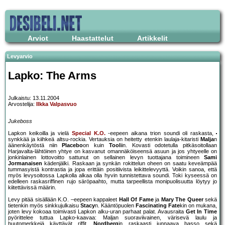
Arviot
Haastattelut
Artikkelit
Levyarvio
Lapko: The Arms
Julkaistu: 13.11.2004
Arvostelija:
Ilkka Valpasvuo
Jukeboss
Lapkon keikoilla ja vielä
Special K.O.
-eepeen aikana trion soundi oli raskasta,
synkkää ja kiihkeä altsu-rockia. Vertauksia on heitetty etenkin laulaja-kitaristi
Malja
n
äänenkäytöstä niin
Placebo
on kuin
Tool
iin. Kovasti odotetulla pitkäsoitollaan
Harjavalta-lähtöinen yhtye on kasvanut omannäköiseensä asuun ja jos yhtyeelle on
jonkinlainen lottovoitto sattunut on sellainen levyn tuottajana toimineen
Sami
Jormanaisen
kädenjälki. Raskaan ja synkän rokittelun oheen on saatu keveämpää
tummasyistä kontrastia ja jopa erittäin positiivista leikittelevyyttä. Voikin sanoa, että
myös levysoitossa Lapkolla alkaa olla hyvin tunnistettava soundi. Toki kyseessä on
edelleen raskasriffinen rujo säröpaahto, mutta tarpeellista monipuolisuutta löytyy jo
kiitettävissä määrin.
Levy pitää sisällään K.O. –eepeen kappaleet
Hall Of Fame
ja
Mary The Queer
sekä
tietenkin myös sinkkujulkaisu
Stacy
n. Kääntöpuolen
Fascinating Fate
kin on mukana,
joten levy kokoaa toimivasti Lapkon alku-uran parhaat palat. Avausraita
Get In Time
pyörittelee tuttua Lapko-kaavaa: Maljan suoraviivainen, värisevä laulu ja
huutomerkkejä käyttävät riffit,
Nordberg
in raskaasti junnaava basso sekä