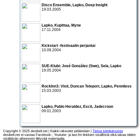
Disco Ensemble
,
Lapko
,
Deep Insight
19.03.2005
Lapko
,
Kupittaa
,
Myne
17.11.2004
Kickstart
-festivaalin perjantai
10.09.2004
SUE-Klubi:
José González
(Swe),
Sela
,
Lapko
19.05.2004
RockInn3:
Visit
,
Duncan Teleport
,
Lapko
,
Penniless
15.03.2003
Lapko
,
Pablo Heraldez
,
Excit
,
Jadecroon
09.01.2003
Copyright © 2025 desibeli.net | Kaikki oikeudet pidätetään |
Tietoa toimituksesta
desibeli.net ei vastaa Facebook-, Youtube- ja last.fm-linkkien sisällöstä eikä takaa niiden
sisältävän aiheeseen liittyvää materiaalia.