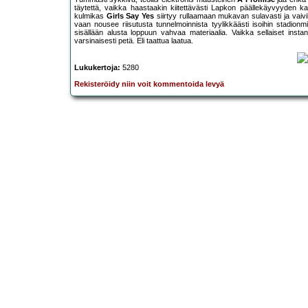
täytettä, vaikka haastaakin kiitettävästi Lapkon päällekäyvyyden 
kulmikas
Girls Say Yes
siirtyy rullaamaan mukavan sulavasti ja vai
vaan nousee riisutusta tunnelmoinnista tyylikkäästi isoihin stadio
sisällään alusta loppuun vahvaa materiaalia. Vaikka sellaiset ins
varsinaisesti petä. Eli taattua laatua.
Lukukertoja:
5280
Rekisteröidy niin voit kommentoida levyä