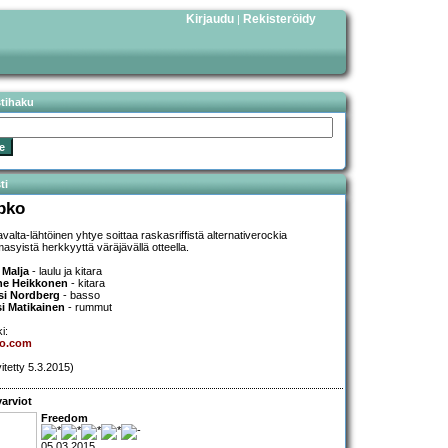
Kirjaudu
Rekisteröidy
|
stihaku
ti
pko
avalta-lähtöinen yhtye soittaa raskasriffistä alternativerockia
asyistä herkkyyttä väräjävällä otteella.
e Malja
- laulu ja kitara
ne Heikkonen
- kitara
si Nordberg
- basso
i Matikainen
- rummut
i:
ko.com
vitetty 5.3.2015)
arviot
Freedom
05.03.2015