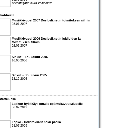
Arvostelijana Ilkka Valpasvuo
kohtaista
Musiikkivuosi 2007 Desibeli.netin toimituksen silmin
08.01.2007
Musiikkivuosi 2006 Desibeli.netin lukijoiden ja
toimituksen silmin
02.01.2007
Sinkut – Toukokuu 2006
16.05.2006
Sinkut – Joulukuu 2005
13.12.2005
tattelussa
Lapko
n hyökkäys omalle epämukavuusalueelle
06.07.2012
Lapko
- Indierokkarit haku päällä
31.07.2003