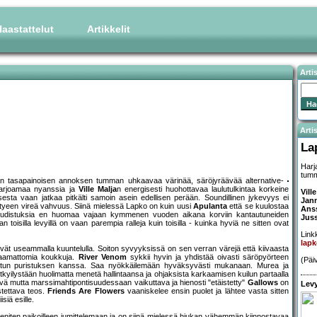
aastattelut
Artikkelit
Arti
Artis
La
Harj
tumm
 tasapainoisen annoksen tumman uhkaavaa värinää, säröjyräävää alternative-
 tarjoamaa nyanssia ja
Ville Malja
n energisesti huohottavaa laulutulkintaa korkeine
Vill
esta vaan jatkaa pitkälti samoin asein edellisen perään. Soundillinen jykevyys ei
Jan
tyeen vireä vahvuus. Siinä mielessä Lapko on kuin uusi
Apulanta
että se kuulostaa
Ans
iä uudistuksia en huomaa vajaan kymmenen vuoden aikana korviin kantautuneiden
Juss
toisilla levyillä on vaan parempia ralleja kuin toisilla - kuinka hyviä ne sitten ovat
Linkk
lap
tyvät useammalla kuuntelulla. Soiton syvyyksissä on sen verran värejä että kiivaasta
omaamattomia koukkuja.
River Venom
sykkii hyvin ja yhdistää oivasti säröpyörteen
(Päi
allitun puristuksen kanssa. Saa nyökkäilemään hyväksyvästi mukanaan. Murea ja
tkyilystään huolimatta menetä hallintaansa ja ohjaksista karkaamisen kuilun partaalla
ähtevä mutta marssimahtipontisuudessaan vaikuttava ja hienosti "etäistetty"
Gallows
on
Levy
stettava teos.
Friends Are Flowers
vaaniskelee ensin puolet ja lähtee vasta sitten
siä esille.
eniten paikoilleen jumittelemaan ja on siinä mielessä hiukan vähemmän kiinnostavaa