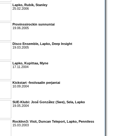
Lapko
,
Rubik
,
Stanley
25.02.2006
Provinssirockin sunnuntai
19.06.2005
Disco Ensemble
,
Lapko
,
Deep Insight
19.03.2005
Lapko
,
Kupittaa
,
Myne
17.11.2004
Kickstart
-festivaalin perjantai
10.09.2004
SUE-Klubi:
José González
(Swe),
Sela
,
Lapko
19.05.2004
RockInn3:
Visit
,
Duncan Teleport
,
Lapko
,
Penniless
15.03.2003