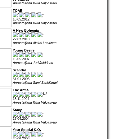
Arvostelijana Ilkka Valpasvuo
ΓΟΛΕ
16.05.2012
Arvostelijana Ilkka Valpasvuo
A New Bohemia
22.03.2010
Arvostelijana Aleksi Leskinen
Young Desire
15.05.2007
Arvostelijana Jari Jokirinne
Scandal
31.01.2006
Arvostelijana Sami Sankilampi
The Arms
13.11.2004
Arvostelijana Ilkka Valpasvuo
Stacy
17.04.2004
Arvostelijana Ilkka Valpasvuo
Your Special K.O.
20.06.2003