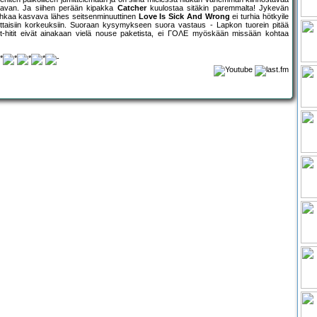
kaavan. Ja siihen perään kipakka
Catcher
kuulostaa sitäkin paremmalta! Jykevän
vihkaa kasvava lähes seitsenminuuttinen
Love Is Sick And Wrong
ei turhia hötkyile
nmittaisiin korkeuksiin. Suoraan kysymykseen suora vastaus - Lapkon tuorein pitää
tant-hitit eivät ainakaan vielä nouse paketista, ei ΓΟΛΕ myöskään missään kohtaa