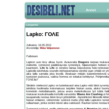
Arviot
H
Levyarvio
Lapko: ΓΟΛΕ
Julkaistu: 16.05.2012
Arvostelija:
Ilkka Valpasvuo
Fullsteam
Lapkon uusi levy alkaa hyvin. Avausraita
Dragons
tarjoaa mukavan
mätkettä, rytmisesti päällekäyvää rymistelyä, hiljaisempien hetkien
kaarineen.
Life Is Life
ei onneksi lainaa klassisesta hoki-renkutuks
Lapkolla tukehduta soundin elohopeamaista värettä vaan yhtälö on yh
aika lailla samalta joka levyllä. Ainakaan mitään käänteentekev
tuotosten joukossa, vaikka homma on tottakai kehittynyt. Pohjimmiltaan 
ΓΟΛΕ:lla?
Siinäkin mielessä Lapko on luotettavasti aina Lapko että biisit syven
tahdista huolimatta kokonaisuus tarjoilee hiukan uusia, aluksi hu
komeisiin melodiakaariin, joissa avara melankolisuus lyö kättä h
mukavan koukukkaalla kertsillä varustettu
Waves Are Crashing
ei hö
tasapainoilu nostaa biisin levyn johtotähtiin. Jäykähkösti liikkeelle l
hiukan erilainen, vähemmän sykkivä mutta yhtä lailla Lapkoksi tunni
rullaamaan, jonka senkin tekee aika valoisasti. Rauhan tunne nostaa bii
Tummasti sykkivä, teollis-elektronis-mausteinen
A Promise
jää ehkä 