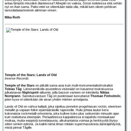
antaa lämpöä missäkin tilanteessa? Aihepiiri on vaikea, Girsin todetessa että sehän
nyt on ihan sama. Paitsi ettei se sittenkään taida olla, mikäli luen oikein pohtivan
tanssilattiatarinoinnin alimman vireen.
Mika Roth
Temple of the Stars: Lands of Old
Inverse Records
Temple of the Stars
on pitkälti sama asia kuin multi-instrumentalisti/vokalisti
Tobias Tåg
. Länsirannikolla asusteleva visionääri on kasannut toukokuussa
julkaistavan
Nightspirit
-albumin, jolla basson varteen on kiinnitetty
Niklas
Norrgrann
. Sanoitusvastuun Tåg on puolestaan luovuttanut
Thoman Finholm
ille,
joten kyse ei sittenkään ole aivan yhden miehen armeijasta.
Lands of Old on vahva balladi, joka sijoittuu jonnekin progehtavan rockin, eteerisen
metallin ja vapaan folkin epämääräisille rajavesille. Huilu johtaa laulun kera
kokonaista rockmetalli-orkesteria, joka kulkee koko plus seitsemän minuutin ajan
kuin noiduttuna eteenpäin. Periaatteessa kappaleessa ei tapahdu montaakaan
mutkaa, mutta eeppistä tunnelatausta, alkukantaista voimaa ja herkkyyttä löytyy
sitten senkin edestä. Ja kaikki tämä ilman mitään supermassiivista ääniräjähdystä,
mistä pinnat Tågille.