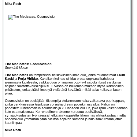
Mika Roth
The Medicates: Cosmovision
Soundhill Music
The Medicates
on tamperelais-helsinkiläinen indie-duo, jonka muodostavat
Lauri
Kaski
ja
Petja Virikko
. Kaksikon kolmas sinkku eroaa sopivasti kahdesta
aiemmasta kipaleesta, vaikka duon ominainen pop-tyyli sitookin biisit siistiksi ja
helposti sulatettavaksi nipuksi. Luvassa on kuuleman mukaan myös kokonainen
pitkäsoitto, jonka pitäisi ilmestyä vielä tänä keväänä, mikäli asiat kulkevat kuten
pitää.
Cosmovision on edeltäjiään öisempi ja elektronisemmalta vaikuttava pop-kappale,
jonka verkkaisessa leijailussa voi aistia dream popinkin usvailua. Paljon on
panostettu unenomaisiin soundeihin ja kuulaaseen lauluun, joka lipuu kaiken takana
kuin osa maisemaa. Kerroksellinen rakenne korostuu puolivälissä,
synajuoksutusten työntäessä hetkittäin kappaletta lähemmäs ohituskaistaa, mutta
onneksi duo ymmärtää pitää biisinsä sopivan somana ja näin saavutetaan jotain
kauniimpaa.
Mika Roth