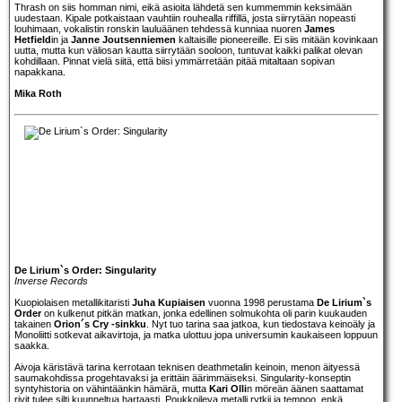
Thrash on siis homman nimi, eikä asioita lähdetä sen kummemmin keksimään
uudestaan. Kipale potkaistaan vauhtiin rouhealla riffillä, josta siirrytään nopeasti
louhimaan, vokalistin ronskin lauluäänen tehdessä kunniaa nuoren
James
Hetfield
in ja
Janne Joutsenniemen
kaltaisille pioneereille. Ei siis mitään kovinkaan
uutta, mutta kun väliosan kautta siirrytään sooloon, tuntuvat kaikki palikat olevan
kohdillaan. Pinnat vielä siitä, että biisi ymmärretään pitää mitaltaan sopivan
napakkana.
Mika Roth
De Lirium`s Order: Singularity
Inverse Records
Kuopiolaisen metallikitaristi
Juha Kupiaisen
vuonna 1998 perustama
De Lirium`s
Order
on kulkenut pitkän matkan, jonka edellinen solmukohta oli parin kuukauden
takainen
Orion´s Cry -sinkku
. Nyt tuo tarina saa jatkoa, kun tiedostava keinoäly ja
Monoliitti sotkevat aikavirtoja, ja matka ulottuu jopa universumin kaukaiseen loppuun
saakka.
Aivoja käristävä tarina kerrotaan teknisen deathmetalin keinoin, menon äityessä
saumakohdissa progehtavaksi ja erittäin äärimmäiseksi. Singularity-konseptin
syntyhistoria on vähintäänkin hämärä, mutta
Kari Olli
n möreän äänen saattamat
rivit tulee silti kuunneltua hartaasti. Poukkoileva metalli rytkii ja tempoo, enkä