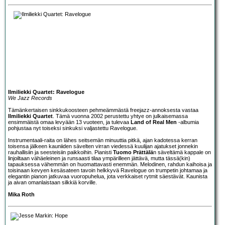
Ilmiliekki Quartet: Ravelogue
We Jazz Records
Tämänkertaisen sinkkukoosteen pehmeämmästä freejazz-annoksesta vastaa
Ilmiliekki Quartet
. Tämä vuonna 2002 perustettu yhtye on julkaisemassa
ensimmäistä omaa levyään 13 vuoteen, ja tulevaa
Land of Real Men
-albumia
pohjustaa nyt toiseksi sinkuksi valjastettu Ravelogue.
Instrumentaali-raita on lähes seitsemän minuuttia pitkä, ajan kadotessa kerran
toisensa jälkeen kauniiden sävelten virran viedessä kuulijan ajatukset jonnekin
rauhallisiin ja seesteisiin paikkoihin. Pianisti
Tuomo Prättälä
n säveltämä kappale on
linjoiltaan vähäeleinen ja runsaasti tilaa ympärilleen jättävä, mutta tässä(kin)
tapauksessa vähemmän on huomattavasti enemmän. Melodinen, rahdun kaihoisa ja
toisinaan kevyen kesäsateen tavoin helkkyvä Ravelogue on trumpetin johtamaa ja
elegantin pianon jatkuvaa vuoropuhelua, jota verkkaiset rytmit säestävät. Kaunista
ja aivan omanlaistaan silkkiä korville.
Mika Roth