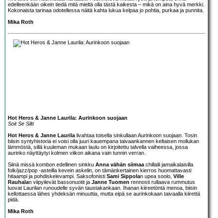
edelleenkään oikein tiedä mitä mieltä olla tästä kaikesta – mikä on aina hyvä merkki.
Kokonaista tarinaa odotellessa näitä kahta lukua kelpaa jo pohtia, purkaa ja punnita.
Mika Roth
Hot Heros & Janne Laurila: Aurinkoon suojaan
Soit Se Silti
Hot Heros & Janne Laurila
livahtaa toisella sinkullaan Aurinkoon suojaan. Tosin
biisin syntyhistoria ei voisi olla juuri kauempana taivaankannen keltaisen mollukan
lämmöstä, sillä kuuleman mukaan laulu on kirjoitettu talvella vaiheessa, jossa
aurinko näyttäytyi kolmen viikon aikana vain tunnin verran.
Siinä missä kombon edellinen sinkku
Anna vähän siimaa
chillaili jamaikalaisilla
folk/jazz/pop -asteilla kevein askelin, on tämänkertainen kierros huomattavasti
hitaampi ja pohdiskelevampi. Saksofonisti
Sami Sippola
n upea soolo,
Ville
Rauhala
n viipyilevät bassonuotit ja
Janne Tuomen
rennosti rullaava rummutus
luovat Laurilan runoudelle syvän taustakankaan. Ihanan kiireetöntä menoa, biisin
kellottaessa lähes yhdeksän minuuttia, mutta eipä se aurinkokaan taivaalla kiirettä
pidä.
Mika Roth