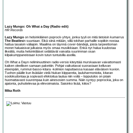
Lazy Mungo: Oh What a Day (Radio edit)
HR Records
Lazy Mungo
on helsinkiläinen poprock-yhtye, jonka tyyli on mitä tietoisin kumarrus
The Beatles
in suuntaan. Eikä siinä mitään, sillä tokihan parhaille sopiikin nostaa
hattua tasaisin väliajoin. Maailma on täynnä cover-bändejä, joista tarpeettoman
monet haluaisivat julkaista myös omaa musiikkiaan. Enkä nyt halua kuulostaa
ilkeältä, mutta helsinkiläiset selättävät vaivatta suurimman osan
kilpakumppaneistaan kovin tutun tuntuisilla aseilla.
Oh What a Dayn neliminuuttinen radio-versio kiteyttää murskaavan vaivattomasti
kaiken oleellisen samaan pakettiin. Pohjat vaikuttavat suorastaan kelluvan
eteenpäin, rummut-basso-kitara -kolmion naputtaessa kasaan eläväisen kuvion.
Tuohon päälle kun lisätään vielä hiukan kiippareita, lauluharmonioita, kitaran
soolokudontaa ja sopivasti efektoitua laulua niin voilá – lopputulos on jotain
huomattavasti suurempaa kuin ainesosien summa. Näin syntyy poprockia, joka on
ajatonta, puhuttelevaa ja elinvoimaista. Saisinko lisää, kiitos?
Mika Roth