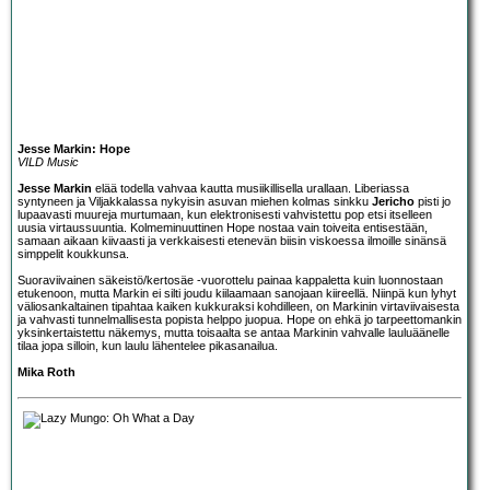
Jesse Markin: Hope
VILD Music
Jesse Markin
elää todella vahvaa kautta musiikillisella urallaan. Liberiassa
syntyneen ja Viljakkalassa nykyisin asuvan miehen kolmas sinkku
Jericho
pisti jo
lupaavasti muureja murtumaan, kun elektronisesti vahvistettu pop etsi itselleen
uusia virtaussuuntia. Kolmeminuuttinen Hope nostaa vain toiveita entisestään,
samaan aikaan kiivaasti ja verkkaisesti etenevän biisin viskoessa ilmoille sinänsä
simppelit koukkunsa.
Suoraviivainen säkeistö/kertosäe -vuorottelu painaa kappaletta kuin luonnostaan
etukenoon, mutta Markin ei silti joudu kiilaamaan sanojaan kiireellä. Niinpä kun lyhyt
väliosankaltainen tipahtaa kaiken kukkuraksi kohdilleen, on Markinin virtaviivaisesta
ja vahvasti tunnelmallisesta popista helppo juopua. Hope on ehkä jo tarpeettomankin
yksinkertaistettu näkemys, mutta toisaalta se antaa Markinin vahvalle lauluäänelle
tilaa jopa silloin, kun laulu lähentelee pikasanailua.
Mika Roth