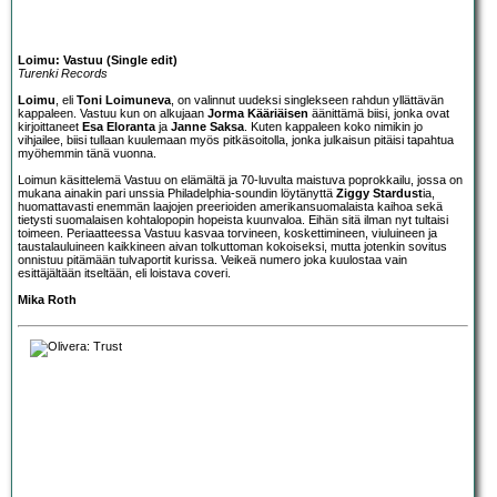
Loimu: Vastuu (Single edit)
Turenki Records
Loimu
, eli
Toni Loimuneva
, on valinnut uudeksi singlekseen rahdun yllättävän
kappaleen. Vastuu kun on alkujaan
Jorma Kääriäisen
äänittämä biisi, jonka ovat
kirjoittaneet
Esa Eloranta
ja
Janne Saksa
. Kuten kappaleen koko nimikin jo
vihjailee, biisi tullaan kuulemaan myös pitkäsoitolla, jonka julkaisun pitäisi tapahtua
myöhemmin tänä vuonna.
Loimun käsittelemä Vastuu on elämältä ja 70-luvulta maistuva poprokkailu, jossa on
mukana ainakin pari unssia Philadelphia-soundin löytänyttä
Ziggy Stardust
ia,
huomattavasti enemmän laajojen preerioiden amerikansuomalaista kaihoa sekä
tietysti suomalaisen kohtalopopin hopeista kuunvaloa. Eihän sitä ilman nyt tultaisi
toimeen. Periaatteessa Vastuu kasvaa torvineen, koskettimineen, viuluineen ja
taustalauluineen kaikkineen aivan tolkuttoman kokoiseksi, mutta jotenkin sovitus
onnistuu pitämään tulvaportit kurissa. Veikeä numero joka kuulostaa vain
esittäjältään itseltään, eli loistava coveri.
Mika Roth