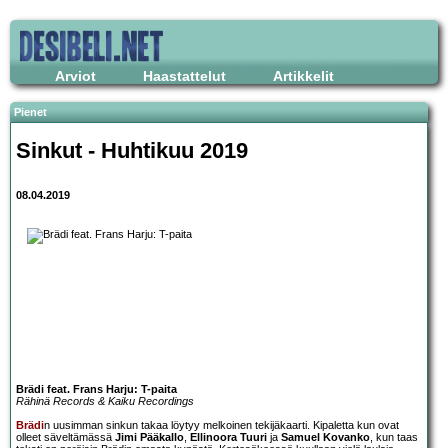
Arviot
Haastattelut
Artikkelit
Pienet
Sinkut - Huhtikuu 2019
08.04.2019
Brädi feat. Frans Harju: T-paita
Rähinä Records & Kaiku Recordings
Brädi
n uusimman sinkun takaa löytyy melkoinen tekijäkaarti. Kipaletta kun ovat
olleet säveltämässä
Jimi Pääkallo
,
Ellinoora Tuuri
ja
Samuel Kovanko
, kun taas