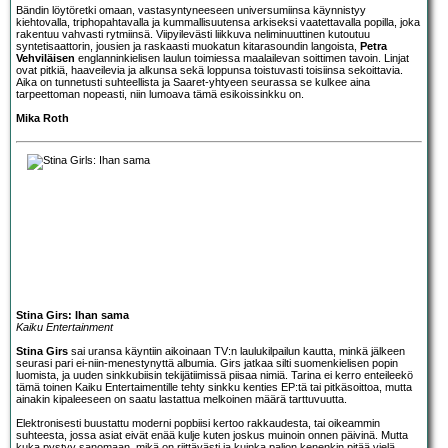
Bändin löytöretki omaan, vastasyntyneeseen universumiinsa käynnistyy
kiehtovalla, triphopahtavalla ja kummallisuutensa arkiseksi vaatettavalla popilla, joka
rakentuu vahvasti rytmiinsä. Viipyilevästi liikkuva neliminuuttinen kutoutuu
syntetisaattorin, jousien ja raskaasti muokatun kitarasoundin langoista,
Petra
Vehviläisen
englanninkielisen laulun toimiessa maalailevan soittimen tavoin. Linjat
ovat pitkiä, haaveilevia ja alkunsa sekä loppunsa toistuvasti toisiinsa sekoittavia.
Aika on tunnetusti suhteellista ja Saaret-yhtyeen seurassa se kulkee aina
tarpeettoman nopeasti, niin lumoava tämä esikoissinkku on.
Mika Roth
Stina Girs: Ihan sama
Kaiku Entertainment
Stina Girs
sai uransa käyntiin aikoinaan TV:n laulukilpailun kautta, minkä jälkeen
seurasi pari ei-niin-menestynyttä albumia. Girs jatkaa silti suomenkielisen popin
luomista, ja uuden sinkkubiisin tekijätiimissä piisaa nimiä. Tarina ei kerro enteileekö
tämä toinen Kaiku Entertaimentille tehty sinkku kenties EP:tä tai pitkäsoittoa, mutta
ainakin kipaleeseen on saatu lastattua melkoinen määrä tarttuvuutta.
Elektronisesti buustattu moderni popbiisi kertoo rakkaudesta, tai oikeammin
suhteesta, jossa asiat eivät enää kulje kuten joskus muinoin onnen päivinä. Mutta
kuka pystyy sanomaan, mikä on riittävästi ja kuinka paljon kenenkin pitää vielä