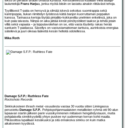
teksti on peräisin Brädin omasta kynästä. Kertosäkeessä kuullaan vielä laulaja-
lauluntekijä
Frans Harju
a, jonka myötä biisiin on lastattu ainakin riittävästi tehoja.
Tyylillisesti T-paita on hersyvä ja silmää iskevä sekoitus suomirappia sekä
kantripoppia, tiukan riimittelyn lyödessä kättä banjon kuorruttaman poppailun
kanssa. Tarinassa kertoja löytää pintaliito-kokkareilta unelmien enkelinsä, joka on
kuin pala taivasta. Niinpä on aika jättää kireät pönötysbileet taakse ja tehdä jotain
villiä sekä vapaata – ja lopputavoitehan on se, että vasta löydetty rakas herää
sankarin T-paidassa. Sävellys on vastustamattoman tarttuva, aurinkoista energiaa
säteilevä ja juuri oikeaa lääkettä kesän helteitä odotellessa.
Mika Roth
Damage S.F.P.: Ruthless Fate
Rockshots Records
Sinkkukosteen thrash metal -osuudesta vastaa 30 vuotta sitten Limingassa
perustettu
Damage S.F.P.
. Pohjoispohjanmaalaisten metallistien ryhmä otti 90-alun
lupaavan startin jälkeen parin vuosikymmenen mittaisen hengähdystauon, mutta
pohjalaisella sinnikkyydellä yhtye puskee nyt uudemman kerran kohti maalia.
Pitkäsoittoa lupaillaan kesäkuuksi ja sitä ennakoiva sinkku on kuin matka
aikakoneen kyydissä.