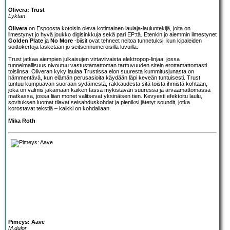
Olivera: Trust
Lyktan
Olivera
on Espoosta kotoisin oleva kotimainen laulaja-lauluntekijä, jolta on
ilmestynyt jo hyvä joukko digisinkkuja sekä pari EP:tä. Etenkin jo aiemmin ilmestynet
Golden Plate
ja
No More
-biisit ovat tehneet neitoa tunnetuksi, kun kipaleiden
soittokertoja lasketaan jo seitsennumeroisilla luvuilla.
Trust jatkaa aiempien julkaisujen virtaviivaista elektropop-linjaa, jossa
tunnelmallisuus nivoutuu vastustamattoman tarttuvuuden sitein erottamattomasti
toisiinsa. Oliveran kyky laulaa Trustissa elon suuresta kummitusjunasta on
hämmentävä, kun elämän perusasioita käydään läpi keveän tuntuisesti. Trust
tuntuu kumpuavan suoraan sydämestä, rakkaudesta sitä toista ihmistä kohtaan,
joka on valmis jakamaan kaiken tässä mykistävän suuressa ja arvaamattomassa
matkassa, jossa liian monet valitsevat yksinäisen tien. Kevyesti efektoitu laulu,
sovituksen luomat tilavat seisahduskohdat ja pieniksi jätetyt soundit, jotka
korostavat tekstiä – kaikki on kohdallaan.
Mika Roth
Pimeys: Aave
M.dulor