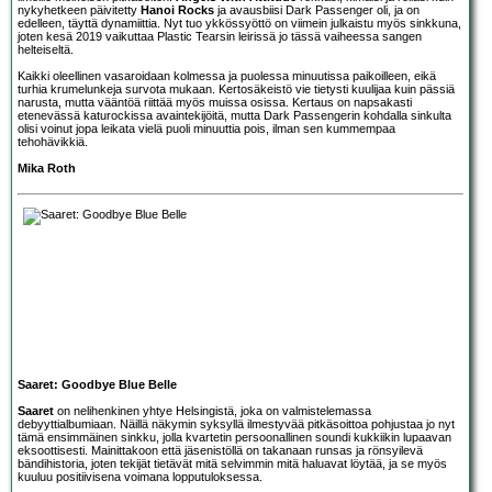
nykyhetkeen päivitetty
Hanoi Rocks
ja avausbiisi Dark Passenger oli, ja on
edelleen, täyttä dynamiittia. Nyt tuo ykkössyöttö on viimein julkaistu myös sinkkuna,
joten kesä 2019 vaikuttaa Plastic Tearsin leirissä jo tässä vaiheessa sangen
helteiseltä.
Kaikki oleellinen vasaroidaan kolmessa ja puolessa minuutissa paikoilleen, eikä
turhia krumelunkeja survota mukaan. Kertosäkeistö vie tietysti kuulijaa kuin pässiä
narusta, mutta vääntöä riittää myös muissa osissa. Kertaus on napsakasti
etenevässä katurockissa avaintekijöitä, mutta Dark Passengerin kohdalla sinkulta
olisi voinut jopa leikata vielä puoli minuuttia pois, ilman sen kummempaa
tehohävikkiä.
Mika Roth
Saaret: Goodbye Blue Belle
Saaret
on nelihenkinen yhtye Helsingistä, joka on valmistelemassa
debyyttialbumiaan. Näillä näkymin syksyllä ilmestyvää pitkäsoittoa pohjustaa jo nyt
tämä ensimmäinen sinkku, jolla kvartetin persoonallinen soundi kukkiikin lupaavan
eksoottisesti. Mainittakoon että jäsenistöllä on takanaan runsas ja rönsyilevä
bändihistoria, joten tekijät tietävät mitä selvimmin mitä haluavat löytää, ja se myös
kuuluu positiivisena voimana lopputuloksessa.