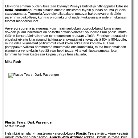
Elektronisemman puolen itsestään löytänyt
Pimeys
kutitteli jo hittinappulaa
Eikö ne
tiedä -sinkullaan
, mutta ainakin omasta mielestäni täysin puhdas osuma jäi vielä
saavuttamatta. Tuoreella Aave-sinkulla palaset tuntuvat hakeutuvan entistäkin
paremmin paikoilleen, kun trio on omaksunut uudet työkalunsa ja niiden mukanaan
tuomat mahdollisuudet.
Aave soi suurena ja avarana, kuin maailmanluokan poprock-bändi konsanaan.
Vokaalit ja lauluharmoniat on nostettu erittäin vahvasti soundimassan päälle, mutta
tälläkin kertaa äänimaiseman tukkeutuminen osataan välttää. Eteeriset taustalaulut,
ohueksi leikattu kitarasoundi ja kirpsakat synaäänet sitovat biisiä 80- ja 90-luvuille,
mutta edes kumisevat peltirummut eivät koidu orkesterin kohtaloksi. Esiin
pomppaava väliosa hämmentää muutamalla ensikuuntelulla, mutta housemaiseen
pianoon ja venytyksiin kestää vain hetki tottua. Aina vain lupaavampaa, joten
tumman hehkun loisteessa kelpaa viihtyä tanssilattialla.
Mika Roth
Plastic Tears: Dark Passenger
Music Kickup
Helsinkiläinen glam-mausteinen katurock-kopla
Plastic Tears
jyräytti viime kesänä
ilmoille melkoisen pitkäsoiton.
Angels With Attitude
rokkasi, kimalsi ja rollasi kuin