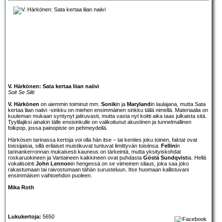
V. Härkönen: Sata kertaa liian naiivi
Soit Se Silti
V. Härkönen
on aiemmin toiminut mm.
Sonik
in ja
Maryland
in laulajana, mutta Sata
kertaa liian naiivi -sinkku on miehen ensimmäinen sinkku tällä nimellä. Materiaalia on
kuuleman mukaan syntynyt jatkuvasti, mutta vasta nyt koitti aika taas julkaista sitä.
Tyylilajiksi ainakin tälle ensisinkulle on valikoitunut akustinen ja tunnelmallinen
folkpop, jossa painopiste on pehmeydellä.
Härkösen tarinassa kertoja voi olla hän itse – tai kenties joku toinen, faktat ovat
toissijaisia, sillä erilaiset muistikuvat tuntuvat limittyvän toisiinsa.
Fellini
n
tarinankerronnan mukaisesti kauneus on tärkeintä, mutta yksityiskohdat
roskaruokineen ja Vantaineen kaikkineen ovat puhdasta
Göstä Sundqvist
ia. Hellä
vokalisointi
John Lennon
in hengessä on se viimeinen silaus, joka saa joko
rakastumaan tai raivostumaan tähän surusteluun. Itse huomaan kallistuvani
ensimmäisen vaihtoehdon puoleen.
Mika Roth
Lukukertoja:
5650