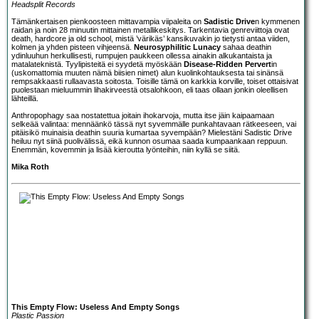
Headsplit Records
Tämänkertaisen pienkoosteen mittavampia viipaleita on
Sadistic Drive
n kymmenen
raidan ja noin 28 minuutin mittainen metallikeskitys. Tarkentavia genreviittoja ovat
death, hardcore ja old school, mistä ’värikäs’ kansikuvakin jo tietysti antaa viiden,
kolmen ja yhden pisteen vihjeensä.
Neurosyphilitic Lunacy
sahaa deathin
ydinluuhun herkullisesti, rumpujen paukkeen ollessa ainakin alkukantaista ja
matalateknistä. Tyylipisteitä ei syydetä myöskään
Disease-Ridden Pervert
in
(uskomattomia muuten nämä biisien nimet) alun kuolinkohtauksesta tai sinänsä
rempsakkaasti rullaavasta soitosta. Toisille tämä on karkkia korville, toiset ottaisivat
puolestaan mieluummin lihakirveestä otsalohkoon, eli taas ollaan jonkin oleellisen
lähteillä.
Anthropophagy saa nostatettua joitain ihokarvoja, mutta itse jäin kaipaamaan
selkeää valintaa: mennäänkö tässä nyt syvemmälle punkahtavaan rätkeeseen, vai
pitäisikö muinaisia deathin suuria kumartaa syvempään? Mielestäni Sadistic Drive
heiluu nyt siinä puolivälissä, eikä kunnon osumaa saada kumpaankaan reppuun.
Enemmän, kovemmin ja lisää kieroutta lyönteihin, niin kyllä se siitä.
Mika Roth
This Empty Flow: Useless And Empty Songs
Plastic Passion