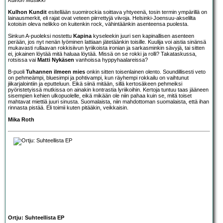
Kulhon Kundit
esitellään suomirockia soittava yhtyeenä, tosin termin ympärillä on
lainausmerkit, eli rajat ovat veteen piirrettyjä viivoja. Helsinki-Joensuu-akselilta
kotoisin oleva nelikko on kuitenkin rock, vähintäänkin asenteensa puolesta.
Sinkun A-puoleksi nostettu
Kapina
kyseleekin juuri sen kapinallisen asenteen
perään, jos nyt nenän lyöminen lattiaan jätetäänkin toisille. Kuulija voi aistia sinänsä
mukavasti rullaavan rokkisiivun lyriikoista ironian ja sarkasminkin sävyjä, tai sitten
ei, jokainen löytää mitä haluaa löytää. Missä on se rokki ja rolli? Takataskussa,
rotsissa vai
Matti Nykäsen
vanhoissa hyppyhaalareissa?
B-puoli
Tuhannen ilmeen mies
onkin sitten toisenlainen olento. Soundillisesti veto
on pehmeämpi, bluesimpi ja pohtivampi, kun räyhempi rokkailu on vaihtunut
jiikarjalointiin ja eputteluun. Eikä siinä mitään, sillä kertosäkeen pehmeiksi
pyöristetyissä mutkissa on ainakin kontrastia lyriikoihin. Kertoja tuntuu taas jääneen
sisempien kehien ulkopuolelle, eikä mikään ole niin pahaa kuin se, mitä toiset
mahtavat miettiä juuri sinusta. Suomalaista, niin mahdottoman suomalaista, että ihan
rinnasta pistää. Eli toimii kuten pitääkin, veikkaisin.
Mika Roth
Ortju: Suhteellista EP