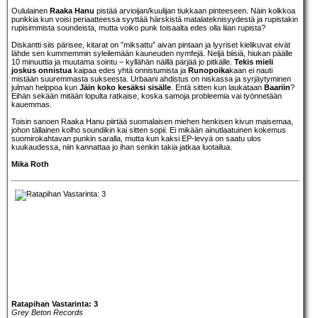
Oululainen
Raaka Hanu
pistää arvioijan/kuulijan tiukkaan pinteeseen. Näin kolkkoa
punkkia kun voisi periaatteessa syyttää härskistä matalateknisyydestä ja rupistakin
rupisimmista soundeista, mutta voiko punk toisaalta edes olla liian rupista?
Diskantti siis pärisee, kitarat on ”miksattu” aivan pintaan ja lyyriset kielikuvat eivät
lähde sen kummemmin syleilemään kauneuden nymfejä. Neljä biisiä, hiukan päälle
10 minuuttia ja muutama sointu – kyllähän näillä pärjää jo pitkälle.
Tekis mieli
joskus onnistua
kaipaa edes yhtä onnistumista ja
Runopoika
kaan ei nauti
mistään suuremmasta sukseesta. Urbaani ahdistus on niskassa ja syrjäytyminen
julman helppoa kun
Jäin koko kesäksi sisälle
. Entä sitten kun laukataan
Baariin
?
Eihän sekään mitään lopulta ratkaise, koska samoja probleemia vai työnnetään
kauemmas.
Toisin sanoen Raaka Hanu piirtää suomalaisen miehen henkisen kivun maisemaa,
johon tällainen kolho soundikin kai sitten sopii. Ei mikään ainutlaatuinen kokemus
suomirokahtavan punkin saralla, mutta kun kaksi EP-levyä on saatu ulos
kuukaudessa, niin kannattaa jo ihan senkin takia jatkaa luotailua.
Mika Roth
Ratapihan Vastarinta: 3
Grey Beton Records