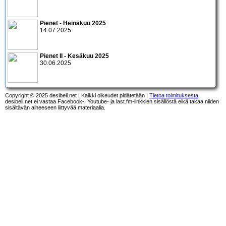
Pienet - Heinäkuu 2025
14.07.2025
Pienet II - Kesäkuu 2025
30.06.2025
Copyright © 2025 desibeli.net | Kaikki oikeudet pidätetään |
Tietoa toimituksesta
desibeli.net ei vastaa Facebook-, Youtube- ja last.fm-linkkien sisällöstä eikä takaa niiden
sisältävän aiheeseen liittyvää materiaalia.