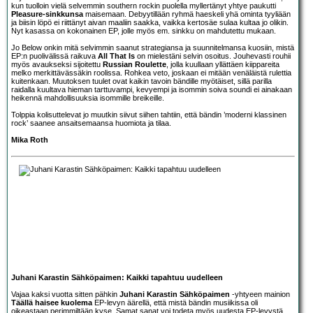
kun tuolloin vielä selvemmin southern rockin puolella myllertänyt yhtye paukutti
Pleasure-sinkkunsa
maisemaan. Debyytillään ryhmä haeskeli yhä ominta tyyliään
ja biisin löpö ei riittänyt aivan maaliin saakka, vaikka kertosäe sulaa kultaa jo olikin.
Nyt kasassa on kokonainen EP, jolle myös em. sinkku on mahdutettu mukaan.
Jo Below onkin mitä selvimmin saanut strategiansa ja suunnitelmansa kuosiin, mistä
EP:n puolivälissä raikuva
All That Is
on mielestäni selvin osoitus. Jouhevasti rouhii
myös avaukseksi sijoitettu
Russian Roulette
, jolla kuullaan yllättäen kiippareita
melko merkittävässäkin roolissa. Rohkea veto, joskaan ei mitään venäläistä rulettia
kuitenkaan. Muutoksen tuulet ovat kaikin tavoin bändille myötäiset, sillä parilla
raidalla kuultava hieman tarttuvampi, kevyempi ja isommin soiva soundi ei ainakaan
heikennä mahdollisuuksia isommille breikeille.
Tolppia kolisuttelevat jo muutkin siivut siihen tahtiin, että bändin ’moderni klassinen
rock’ saanee ansaitsemaansa huomiota ja tilaa.
Mika Roth
Juhani Karastin Sähköpaimen: Kaikki tapahtuu uudelleen
Vajaa kaksi vuotta sitten pähkin
Juhani Karastin Sähköpaimen
-yhtyeen mainion
Täällä haisee kuolema
EP-levyn äärellä, että mistä bändin musiikissa oli
oikeastaan perimmiltään kyse. Samat sanat voi todeta myös uudesta EP-levystä,