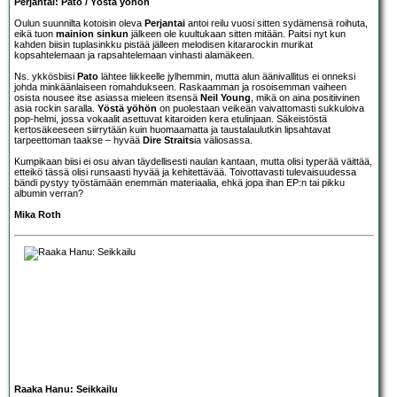
Perjantai: Pato / Yöstä yöhön
Oulun suunnilta kotoisin oleva
Perjantai
antoi reilu vuosi sitten sydämensä roihuta,
eikä tuon
mainion sinkun
jälkeen ole kuultukaan sitten mitään. Paitsi nyt kun
kahden biisin tuplasinkku pistää jälleen melodisen kitararockin murikat
kopsahtelemaan ja rapsahtelemaan vinhasti alamäkeen.
Ns. ykkösbiisi
Pato
lähtee liikkeelle jylhemmin, mutta alun äänivallitus ei onneksi
johda minkäänlaiseen romahdukseen. Raskaamman ja rosoisemman vaiheen
osista nousee itse asiassa mieleen itsensä
Neil Young
, mikä on aina positiivinen
asia rockin saralla.
Yöstä yöhön
on puolestaan veikeän vaivattomasti sukkuloiva
pop-helmi, jossa vokaalit asettuvat kitaroiden kera etulinjaan. Säkeistöstä
kertosäkeeseen siirrytään kuin huomaamatta ja taustalaulutkin lipsahtavat
tarpeettoman taakse – hyvää
Dire Straits
ia väliosassa.
Kumpikaan biisi ei osu aivan täydellisesti naulan kantaan, mutta olisi typerää väittää,
etteikö tässä olisi runsaasti hyvää ja kehitettävää. Toivottavasti tulevaisuudessa
bändi pystyy työstämään enemmän materiaalia, ehkä jopa ihan EP:n tai pikku
albumin verran?
Mika Roth
Raaka Hanu: Seikkailu