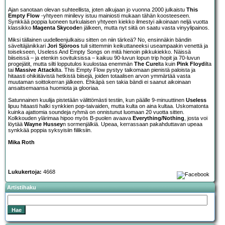
Ajan sanotaan olevan suhteellista, joten alkujaan jo vuonna 2000 julkaistu
This
Empty Flow
-yhtyeen minilevy istuu mainiosti mukaan tähän koosteeseen.
Synkkää poppia luoneen turkulaisen yhtyeen kiekko ilmestyi aikoinaan neljä vuotta
klassikko
Magenta Skycode
n jälkeen, mutta nyt siitä on saatu vasta vinyylipainos.
Miksi tällainen uudelleenjulkaisu sitten on niin tärkeä? No, ensinnäkin bändin
säveltäjänikkari
Jori Sjöroos
tuli sittemmin keikuttaneeksi useampaakin venettä ja
toisekseen, Useless And Empty Songs on mitä hienoin pikkukiekko. Näissä
biiseissä – ja etenkin sovituksissa – kaikuu 90-luvun lopun trip hopit ja 70-luvun
progejätit, mutta silti lopputulos kuulostaa enemmän
The Cure
lta kuin
Pink Floyd
ilta
tai
Massive Attack
ilta. This Empty Flow pystyy taikomaan pienistä paloista ja
hitaasti ohikiitävistä hetkistä biisejä, joiden totaalisen arvon ymmärtää vasta
muutaman soittokerran jälkeen. Ehkäpä sen takia bändi ei saanut aikoinaan
ansaitsemaansa huomiota ja glooriaa.
Satunnainen kuulija pistetään välittömästi testiin, kun päälle 9-minuuttinen
Useless
lipuu hitaasti halki synkkien pop-taivaiden, mutta kulta on aina kultaa. Uskomatonta
kuinka ajattomia soundeja ryhmä on onnistunut luomaan 20 vuotta sitten.
Kolkkouden ylärimaa hipoo myös B-puolen avaava
Everything/Nothing
, josta voi
löytää
Wayne Hussey
n sormenjälkiä. Upeaa, kerrassaan pakahduttavan upeaa
synkkää poppia syksyisiin fiiliksiin.
Mika Roth
Lukukertoja:
4668
Artistihaku