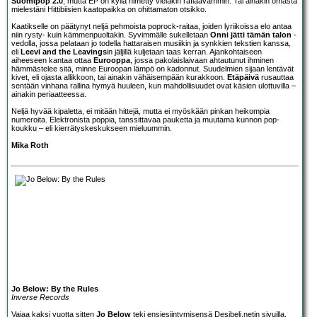
Suomipop 2.0
, mutta EP on kyllä nimetty vieläkin raflaavammin. Tai ainakin omasta
mielestäni Hittibiisien kaatopaikka on ohittamaton otsikko.
Kaatikselle on päätynyt neljä pehmoista poprock-raitaa, joiden lyriikoissa elo antaa
niin rysty- kuin kämmenpuoltakin. Syvimmälle sukelletaan
Onni jätti tämän talon
-
vedolla, jossa pelataan jo todella hattaraisen musiikin ja synkkien tekstien kanssa,
eli
Leevi and the Leavings
in jäljillä kuljetaan taas kerran. Ajankohtaiseen
aiheeseen kantaa ottaa
Eurooppa
, jossa pakolaislaivaan ahtautunut ihminen
hämmästelee sitä, minne Euroopan lämpö on kadonnut. Suudelmien sijaan lentävät
kivet, eli ojasta allikkoon, tai ainakin vähäisempään kurakkoon.
Etäpäivä
rusauttaa
sentään vinhana rallina hymyä huuleen, kun mahdollisuudet ovat käsien ulottuvilla –
ainakin periaatteessa.
Neljä hyvää kipaletta, ei mitään hittejä, mutta ei myöskään pinkan heikompia
numeroita. Elektronista poppia, tanssittavaa pauketta ja muutama kunnon pop-
koukku – eli kierrätyskeskukseen mieluummin.
Mika Roth
Jo Below: By the Rules
Inverse Records
Vajaa kaksi vuotta sitten
Jo Below
teki ensiesiintymisensä Desibeli.netin sivuilla,