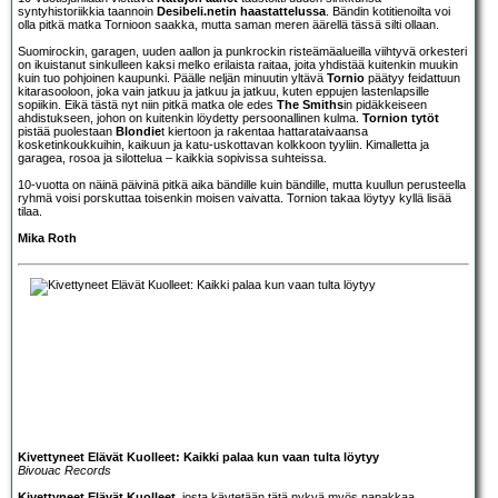
syntyhistoriikkia taannoin
Desibeli.netin haastattelussa
. Bändin kotitienoilta voi
olla pitkä matka Tornioon saakka, mutta saman meren äärellä tässä silti ollaan.
Suomirockin, garagen, uuden aallon ja punkrockin risteämäalueilla viihtyvä orkesteri
on ikuistanut sinkulleen kaksi melko erilaista raitaa, joita yhdistää kuitenkin muukin
kuin tuo pohjoinen kaupunki. Päälle neljän minuutin yltävä
Tornio
päätyy feidattuun
kitarasooloon, joka vain jatkuu ja jatkuu ja jatkuu, kuten eppujen lastenlapsille
sopiikin. Eikä tästä nyt niin pitkä matka ole edes
The Smiths
in pidäkkeiseen
ahdistukseen, johon on kuitenkin löydetty persoonallinen kulma.
Tornion tytöt
pistää puolestaan
Blondie
t kiertoon ja rakentaa hattarataivaansa
kosketinkoukkuihin, kaikuun ja katu-uskottavan kolkkoon tyyliin. Kimalletta ja
garagea, rosoa ja silottelua – kaikkia sopivissa suhteissa.
10-vuotta on näinä päivinä pitkä aika bändille kuin bändille, mutta kuullun perusteella
ryhmä voisi porskuttaa toisenkin moisen vaivatta. Tornion takaa löytyy kyllä lisää
tilaa.
Mika Roth
Kivettyneet Elävät Kuolleet: Kaikki palaa kun vaan tulta löytyy
Bivouac Records
Kivettyneet Elävät Kuolleet
, josta käytetään tätä nykyä myös napakkaa