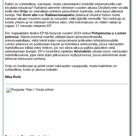
Kaikki on suhteellista, sanotaan, mutta väistetäänkö moisella toteamuksella vain
kivuliaita totuuksia? Kahdesti aiemmin viimeisen vuoden aikana Desibeli.netin sivuilla
esillä ollut
Ortju
on sinkuillaan pohtinut parisuhteen karikoita, sekä lopun jälkeisiä
tuntoja. Niin
Ihoni alla
kuin
Rakkaustasapaino
pelasivat ohueksi hiotun mutta
samaan aikaan rosoisen popin ja runouden väliin jäävillä merkeillä. Nyt sinkkuja on
koottu yhteen ja ne sidotaan toisiinsa siten, että kokonaisuus on viiden raidan ja
vajaan 17 minuutin mittainen EP.
Em. kappaleiden lisäksi EP:ltä löytyvät vuoden 2019 sinkut
Pohjamutaa
ja
Lumen
peitossa
. Näistä ensinnä mainittu yllättää lopun jamesbondmaisilla
orkestraatioillaan, mikä toimii kelpo vastavoimana lyriikoiden lohduttomuudelle.
Lumen peitossa on puolestaan kaunis ja kohottava ankkuriraita, jossa rakkauden
mahdollisuus kiiltää edes hetken, jos nyt oikea aika ja paikka jäävätkin vielä
odotuttamaan itseään. EP:n keskiöksi sijoitettu
Abstraktiin
ylistää myös rakkauden
mahdollisuuksia, jopa siinä arjen jatkuvassa myllytyksessä, jossa tärkeimmät asiat
tahtovat toistuvasti unohtua.
Ortju on huolissaan ja pohtii usein rakkauden varjopuolia, mutta kaikkihan on
suhteellista, kuten jo alussa todettiin.
Mika Roth