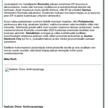
Joutsalainen hc-metallipartio
Runneltu
julkaisi uusimman EP-levynsä jo
alkuvuodesta, mutta näin koronan myllätessä ei askelmerkkejä lasketa niin
tarkkaan. Asiat muuttuvat myös bändin leirissä, sillä EP jäi vokalisti
Santun
viimeiseksi Runneltu-julkaisuksi. Kuuleman mukaan korvaava heppu on jo löytynyt,
joten EP ei jääne kuitenkaan yhtyeen viimeiseksi.
Kuusi raitaa paalutetaan suomen kielellä mustaan maahan, eikä
Pohjamutaa
penkoessa aika käy ainakaan tylsäksi, vaikka kyseinen raita kestääkin miltei viisi
minuuttia. Selvimmät grindin piikit ovat vuosien saatossa hieman asettuneet, mutta
vastavuoroisesti Runneltu vuosimallia 2020 kuulostaa enemmän itseltään kuin
koskaan aiemmin.
Seinäkiisto
svengaa ja rullaa kulmikkaalla tyylillään,
kuorohuutojen antaessa potkuun vielä viiden prosentin lisävoiman ja
Joutsa
Hardcore City
lyö hc:n, ysärialternativen ja ties minkä groovemetallin samaan
sammioon.
Edellisen kokoonpanon joutsenlaulu toimii jokaisella tasolla ja ovia availlaan sen
verran uusiin suuntiin, että tästä kelpaa jatkaa eteenpäin kohti uusia
runtelumaisemia.
Mika Roth
Sadistic Drive: Anthropophagy