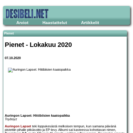
Arviot
Haastattelut
Artikkelit
Pienet
Pienet - Lokakuu 2020
07.10.2020
Auringon Lapset: Hittibiisien kaatopaikka
Toyboyz
Auringon Lapset
teki loppukesästä melkoisen tempun, kun samana päivänä
pistettiin pihalle pitkäsoitto ja EP-levy. Albumi sai kasteessa kohottavan nimen,