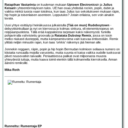
Ratapihan Vastarinta
on kuuleman mukaan
Uptown Electronics
in ja
Julius
Keisari
n yhteentörmäyksen tulos. UE:han osaa yhdistää rockin, popin, dubin ja
vaikka minkä tuosta vaan toisiinsa, kun taas Julius tuo sekoitukseen mukaan räpin,
hip hopin ja toisenlaisen asenteen. Lopputulos? Jotain erilaista, sen voin ainakin
luvata.
Uusi yhtye esittäytyi heinäkuussa julkaistulla
(Tää on mun) Rudeboytown
-
debyyttisinkullaan ja nyt on kierrossa jo kolmas sinkura, eli etenemisnopeus on
reippaanpuoleista. Tällä erää kappaleesta tarjotaan kaksi näkemystä: funkilla
pohjavirralla vahvistettu groovailu ja
Ratatata Dubstep Remix
, jossa on tosin
melko niukasti dusteppiä, mutta kampeamisvoima vain kasvaa entisestään. Remix
ylittää neljän minuutin rajan, kun taas ’orkkis’ näkemys jää hieman alle.
Jonnekin reggaen, räpin, popin ja hip hopin Bermudan kolmioon seilaava numero on
kiistatta runsaalla mojolla varustettu, mutta suunta ei katoa vaikka oudolle tuoksuvat
pilvet nousevatkin taivaalle. Periaatteessa palikat ovat miljoonasta muusta
yhteydestä tuttuja, mutta kaava toimii etenkin tällä kolmannella kierroksella. Annan
ääneni remiksille.
Mika Roth
Runneltu: Rumentaja EP