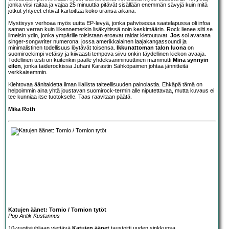
jonka viisi raitaa ja vajaa 25 minuuttia pitävät sisällään enemmän sävyjä kuin mitä
jotkut yhtyeet ehtivät kartoittaa koko uransa aikana.
Mystisyys verhoaa myös uutta EP-levyä, jonka pahvisessa saatelapussa oli infoa
saman verran kuin liikennemerkin lisäkyltissä noin keskimäärin. Rock lienee silti se
ilmeisin ydin, jonka ympärille toisistaan eroavat raidat kietoutuvat.
Jos
soi avarana
singer-songwriter numerona, jossa amerikkalainen laajakangassoundi ja
minimalistinen todellisuus löytävät toisensa.
Ikkunattoman talon luona
on
suomirockimpi vetäisy ja kiivaasti tempova siivu onkin täydellinen kiekon avaaja.
Todellinen testi on kuitenkin päälle yhdeksänminuuttinen mammutti
Minä synnyin
eilen
, jonka taiderockissa Juhani Karastin Sähköpaimen johtaa jännitteitä
verkkaisemmin.
Kiehtovaa äänitaidetta ilman liiallista taiteellisuuden painolastia. Ehkäpä tämä on
helpoimmin aina yhtä joustavan suomirock-termin alle niputettavaa, mutta kuvaus ei
tee kunniaa itse tuotokselle. Taas raavitaan päätä.
Mika Roth
Katujen äänet: Tornio / Tornion tytöt
Pop Antik Kustannus
10-vuotisjuhliaan viettävä
Katujen äänet
taustoitti uuden sinkkunsa