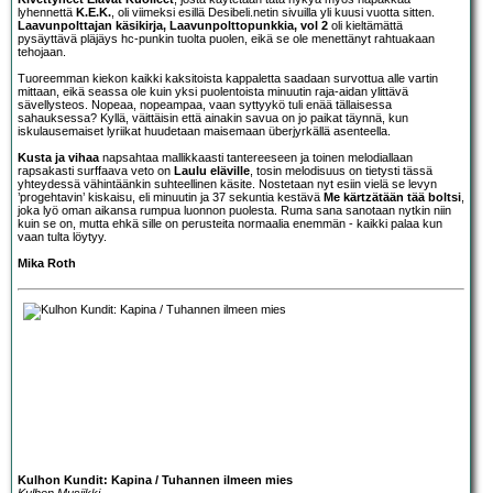
lyhennettä
K.E.K.
, oli viimeksi esillä Desibeli.netin sivuilla yli kuusi vuotta sitten.
Laavunpolttajan käsikirja, Laavunpolttopunkkia, vol 2
oli kieltämättä
pysäyttävä pläjäys hc-punkin tuolta puolen, eikä se ole menettänyt rahtuakaan
tehojaan.
Tuoreemman kiekon kaikki kaksitoista kappaletta saadaan survottua alle vartin
mittaan, eikä seassa ole kuin yksi puolentoista minuutin raja-aidan ylittävä
sävellysteos. Nopeaa, nopeampaa, vaan syttyykö tuli enää tällaisessa
sahauksessa? Kyllä, väittäisin että ainakin savua on jo paikat täynnä, kun
iskulausemaiset lyriikat huudetaan maisemaan überjyrkällä asenteella.
Kusta ja vihaa
napsahtaa mallikkaasti tantereeseen ja toinen melodiallaan
rapsakasti surffaava veto on
Laulu eläville
, tosin melodisuus on tietysti tässä
yhteydessä vähintäänkin suhteellinen käsite. Nostetaan nyt esiin vielä se levyn
’progehtavin’ kiskaisu, eli minuutin ja 37 sekuntia kestävä
Me kärtzätään tää boltsi
,
joka lyö oman aikansa rumpua luonnon puolesta. Ruma sana sanotaan nytkin niin
kuin se on, mutta ehkä sille on perusteita normaalia enemmän - kaikki palaa kun
vaan tulta löytyy.
Mika Roth
Kulhon Kundit: Kapina / Tuhannen ilmeen mies
Kulhon Musiikki