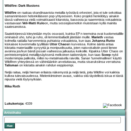
Wildfire: Dark Illusions
Wildfire
on raakaa skandinaavista metallia työstävä orkesteri, jota ei tule sekoittaa
samannimiseen helsinkiläiseen pop-yhtyeeseen. Koko projekti henkilöityy ainakin
tässä vaiheessa vielä voimakkaasti kitaroista, bassosta ja raaemmista vokaaleista
vastaavaan
Veli-Matti Kulo
on, mutta sessiojäsenetkin muistetaan kyllä mainita
saatesanoissa.
Saatekirjeessä kiteytetään myös osuvasti, kuinka EP:n teemoina ovat kuolometallille
ominaiset uho, tuho ja ruho, eli lemmenballadit jätetään muille.
Marieth
vastaa
kolmella raidalla harvemmista puhtaista vokaaleista, kun taas
Johanna Rutto
kiskaisee kovemmalla tyylillään
Utter Chaos
in kurveissa. Kolme ääntä antaa
kiistatta materiaalille syvyyttä ja monipuolisuutta, joten naisvokalistin posti lienee
avoinna jos/kun bändi jossain vaiheessa jalkautuu keikoille. Kipakka Utter Chaos on
perinteisempänä metallijysäyksenä melkoinen taidonnäyte, kun taas
Sceep
nykii
modernimpia palikoita, miltei nu-metalmaisella raivolla. Sanan ’tunnelmallinen’ käyttö
Wildfiren yhteydessä on vähintäänkin arveluttavaa, mutta sisaruksiinsa verrattuna
Talisman
on kiistatta ainakin rahdun eeppisempi.
Neljä raitaa, neljä hieman erilaista näkemystä ja neljä tietä, joita Wildfire voi kaikkia
kulkea tulevaisuudessa. Mielenkiintoinen avaus, vaikka sitä täydellistä iskua ei tästä
nipusta vielä löytynytkään.
Mika Roth
Lukukertoja:
4339
Artistihaku