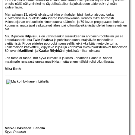
on siis näillä näkymin kolme täydellistä albumia julkaisseen taiderock-ryhmän
joutsenlaulu.
Marraskuun 13. päivä julkaistu sinkku on kahden biisin kokonaisuus, jonka
kuvitteellisella A-puolella
Valo
loistaa kohtalokkaana, kenties miltei hartaasti.
Valontuojahan on Luciferin nimen suora käännös, ja 70-luvun progepaatos hohkaa
kuumana, mutta jalat vaikuttavat lähes painottomilta eikä tästä tule lainkaan syntinen
olo.
Ns. B-puolen
Hiljaisuus
on vähintäänkin sisaruksensa arvoinen rockhelmi, jossa
katsellaan telkusta
Twin Peaks
ia ja pohditaan sunnuntaipäivän mahdollista
viettämistä. Proge piirtelee poprockin pensselillä, eikä yksikään veto ole turha.
Taidemainen kasvattelu, viipyilevä leijailu ja kertoileva miesvokalisti luovat tunnelman
80-luvun
Marillion
in ja
Kauko Röyhkä
n hybridistä – ihan oikeasti.
Jos tämä oli tässä, niin syvä kumarrus ja kiitos Johannes Faustus. Annoit
maailmalle runsaasti upeaa musiikkia, mutta enemmällekin olisi ollut tilausta.
Mika Roth
Marko Hokkanen: Lähellä
Syys Records