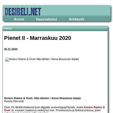
Arviot
Haastattelut
Artikkelit
Pienet
Pienet II - Marraskuu 2020
25.11.2020
Antero Raimo & Ovet: Alla tähtien / Anna lihavarras leipää
Puuma Records
Okei. En lähtökohtaisesti juuri diggaile uushumppayhtyeitä, mutta
Antero Raimo &
Ovet
on vuosien saatossa esiintynyt mm. Provinssissa ja Ankkarockissa, joten