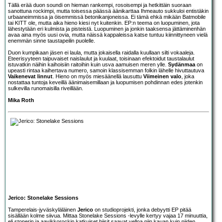
Tällä erää duon soundi on hieman rankempi, rosoisempi ja hetkittäin suoraan
sanottuna rockimpi, mutta toisessa päässä äänikarttaa Ihmeauto sukkuloi entistäkin
urbaaneimmissa ja öisemmissä betonikanjoneissa. Ei tämä ehkä mikään Batmobile
tai KITT ole, mutta aika hieno kiesi nyt kuitenkin. EP:n teema on luopuminen, jota
lähestytään eri kulmista ja pisteistä. Luopuminen ja jonkin taaksensa jättäminenhän
avaa aina myös uusi ovia, mutta näissä kappaleissa katse tuntuu kiinnittyneen vielä
enemmän sinne taustapeilin puolelle.
Duon kumpikaan jäsen ei laula, mutta jokaisella raidalla kuullaan silti vokaaleja.
Eteerisyyteen taipuvaiset naislaulut ja kuulaat, toisinaan efektoidut taustalaulut
istuvatkin näihin kaihoisiin raitoihin kuin usva aamuisen meren ylle.
Sydänmaa
on
upeasti rintaa kaihertava numero, samoin klassisemman folkin lähelle hivuttautuva
Vaikenevat linnut
. Hieno on myös miesäänellä lausuttu
Viimeinen valo
, joka
nostattaa tuntoja keveillä äänimaisemillaan ja luopumisen pohdinnan edes jotenkin
sulkevilla runomaisilla riveillään.
Mika Roth
Jerico: Stonelake Sessions
Tamperelais-jyväskyläläinen
Jerico
on studioprojekti, jonka debyytti EP pitää
sisällään kolme siivua. Mittaa Stonelake Sessions -levylle kertyy vajaa 17 minuuttia,
eli stonerin ja aavikkorockin katkuiset biisit saavat velloa niin kauan kuin niiden