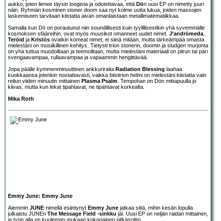
aukko, joten lienee täysin loogista ja odotettavaa, että
Dö
n uusi EP on nimetty juuri
näin. Ryhmän kosminen stoner doom saa nyt kolme uutta lukua, joiden massojen
laskemiseen tarvitaan kiistatta aivan omanlaistaan metallimatematiikkaa.
Samalla kun Dö on porautunut niin soundillisesti kuin tyylillisestikin yhä syvemmälle
kosmoksen sfääreihin, ovat myös muusikot omanneet uudet nimet.
J’andrömeda
,
Teröid
ja
Kristös
ovatkin komeat nimet, ei siinä mitään, mutta tärkeämpää omasta
mielestäni on musiikillinen kehitys. Tietysti trion stonerin, doomin ja sludgen murjonta
on yhä tuttua muodoiltaan ja teemoiltaan, mutta mielestäni materiaali on piirun tai pari
svengaavampaa, rullaavampaa ja vapaammin hengittävää.
Jopa päälle kymmenminuuttinen ankkuriraita
Radiation Blessing
laahaa
kuokkaansa jotenkin nostattavasti, vaikka biisitrion helmi on mielestäni kiistatta vain
reilun viiden minuutin mittainen
Plasma Psalm
. Tempohan on Dön mittapuulla jo
kiivas, mutta kun lekat tipahtavat, ne tipahtavat korkealta.
Mika Roth
Emmy June: Emmy June
Aiemmin
JUNE
-nimellä esiintynyt
Emmy June
jatkaa siitä, mihin kesän lopulla
julkaistu JUNEn
The Message Field -sinkku
jäi. Uusi EP on neljän raidan mittainen,
ja työn alla on kuuleman mukaan kokonainen pitkäsoitto.