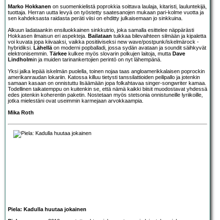
Marko Hokkanen
on suomenkielistä poprokkia soittava laulaja, kitaristi, lauluntekijä,
tuottaja. Herran uutta levyä on työstetty saatesanojen mukaan pari-kolme vuotta ja
sen kahdeksasta raidasta peräti viisi on ehditty julkaisemaan jo sinkkuina.
Alkuun ladataankin ensiluokkainen sinkkutrio, joka samalla esittelee näppärästi
Hokkasen ilmaisun eri aspekteja.
Bailataan
tuikkaa bilevaihteen silmään ja kipaletta
voi kuvata jopa kiivaaksi, vaikka positiiviseksi new wave/postpunk/iskelmärock -
hybridiksi.
Lähellä
on moderni popballadi, jossa sydän avataan ja soundit säihkyvät
elektronisemmin.
Tärkee
kulkee myös slovarin polkujen laitoja, mutta
Dave
Lindholm
in ja muiden tarinankertojien perintö on nyt lähempänä.
Yksi jalka lepää iskelmän puolella, toinen nojaa taas angloamerikkalaisen poprockin
amerikanraudan lokariin. Katossa killuu tietysti tanssilattioiden peilipallo ja jotenkin
samaan kasaan on onnistuttu lisäämään jopa folkahtavaa singer-songwriter kamaa.
Todellinen taikatemppu on kuitenkin se, että nämä kaikki biisit muodostavat yhdessä
edes jotenkin koherentin paketin. Nostetaan myös stetsonia onnistuneille lyriikoille,
jotka mielestäni ovat useimmin karmejaan arvokkaampia.
Mika Roth
Piela: Kadulla huutaa jokainen