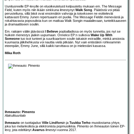
Uunituoreelle EP-levylle on etuoikeutetusti kelpuutettu mukaan em. The Message
Field, kuten myös niin ikään sinkkuna ilmestynyt
Walk Song
. Päätöstä voi pitää
perusteltuna, sillä biisit ovat ensinnäkin vahvoja ja toisekseen ne esittelevät
kattavasti Emmy Junen repertuaarin eri puolia. The Message Fieldin menevästä ja
rokahtavasta popsoulista kun on matkaa Walk Songin maalailevaan, tunteikkaaseen
ja dramaattiseen souliin.
Em. raitojen väliin jäävässä
I Believe
popballadissa on myös tunnetta, jos nyt se
huikein menestys jääkin uupumaan. Onneksi EP:n sulkeva
Wake Up With
Someone
tuo isot tunteet ja suurikaarisen soulin takaisin estradille, minkä ansiosta
kuumasta jälkihehkusta voi nauttia vielä pitkään. Nyt vain entistäkin rohkeammin
eteenpäin, Emmy June, sillä kaikki tarvittava on jo mielestäni kasassa.
Mika Roth
Ihmeauto: Pimento
Alakulttuuritalo
Ihmeauto
on tuottajaduo
Ville Lindfors
in ja
Tuukka Terho
muodostama yhtye,
joka luo melankolista ja elektronista popmusiikkia. Pimento on Ihmeauton toinen EP-
levy, jota edeltänyt
Avarrus
ilmestyi vuonna 2017.