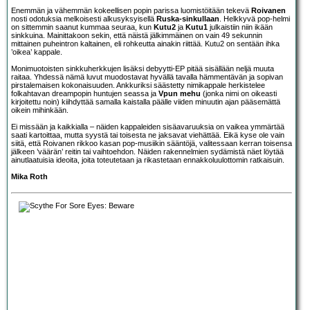
Enemmän ja vähemmän kokeellisen popin parissa luomistöitään tekevä
Roivanen
nosti odotuksia melkoisesti alkusyksyisellä
Ruska-sinkullaan
. Helkkyvä pop-helmi
on sittemmin saanut kummaa seuraa, kun
Kutu2
ja
Kutu1
julkaistiin niin ikään
sinkkuina. Mainittakoon sekin, että näistä jälkimmäinen on vain 49 sekunnin
mittainen puheintron kaltainen, eli rohkeutta ainakin riittää. Kutu2 on sentään ihka
’oikea’ kappale.
Monimuotoisten sinkkuherkkujen lisäksi debyytti-EP pitää sisällään neljä muuta
raitaa. Yhdessä nämä luvut muodostavat hyvällä tavalla hämmentävän ja sopivan
pirstalemaisen kokonaisuuden. Ankkuriksi säästetty nimikappale herkistelee
folkahtavan dreampopin huntujen seassa ja
Vpun mehu
(jonka nimi on oikeasti
kirjoitettu noin) kiihdyttää samalla kaistalla päälle viiden minuutin ajan pääsemättä
oikein mihinkään.
Ei missään ja kaikkialla – näiden kappaleiden sisäavaruuksia on vaikea ymmärtää
saati kartoittaa, mutta syystä tai toisesta ne jaksavat viehättää. Eikä kyse ole vain
siitä, että Roivanen rikkoo kasan pop-musiikin sääntöjä, valitessaan kerran toisensa
jälkeen ’väärän’ reitin tai vaihtoehdon. Näiden rakennelmien sydämistä näet löytää
ainutlaatuisia ideoita, joita toteutetaan ja rikastetaan ennakkoluulottomin ratkaisuin.
Mika Roth