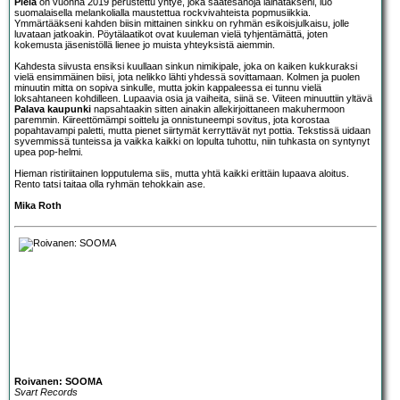
Piela
on vuonna 2019 perustettu yhtye, joka saatesanoja lainatakseni, luo
suomalaisella melankolialla maustettua rockvivahteista popmusiikkia.
Ymmärtääkseni kahden biisin mittainen sinkku on ryhmän esikoisjulkaisu, jolle
luvataan jatkoakin. Pöytälaatikot ovat kuuleman vielä tyhjentämättä, joten
kokemusta jäsenistöllä lienee jo muista yhteyksistä aiemmin.
Kahdesta siivusta ensiksi kuullaan sinkun nimikipale, joka on kaiken kukkuraksi
vielä ensimmäinen biisi, jota nelikko lähti yhdessä sovittamaan. Kolmen ja puolen
minuutin mitta on sopiva sinkulle, mutta jokin kappaleessa ei tunnu vielä
loksahtaneen kohdilleen. Lupaavia osia ja vaiheita, siinä se. Viiteen minuuttiin yltävä
Palava kaupunki
napsahtaakin sitten ainakin allekirjoittaneen makuhermoon
paremmin. Kiireettömämpi soittelu ja onnistuneempi sovitus, jota korostaa
popahtavampi paletti, mutta pienet siirtymät kerryttävät nyt pottia. Tekstissä uidaan
syvemmissä tunteissa ja vaikka kaikki on lopulta tuhottu, niin tuhkasta on syntynyt
upea pop-helmi.
Hieman ristiriitainen lopputulema siis, mutta yhtä kaikki erittäin lupaava aloitus.
Rento tatsi taitaa olla ryhmän tehokkain ase.
Mika Roth
Roivanen: SOOMA
Svart Records