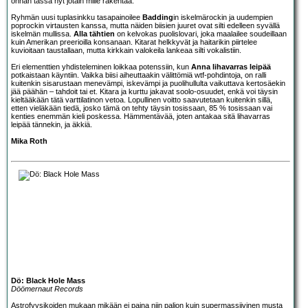
onhan tässä nyt jotain mille rakentaa.
Ryhmän uusi tuplasinkku tasapainoilee
Badding
in iskelmärockin ja uudempien
poprockin virtausten kanssa, mutta näiden biisien juuret ovat silti edelleen syvällä
iskelmän mullissa.
Alla tähtien
on kelvokas puolislovari, joka maalailee soudeillaan
kuin Amerikan preerioilla konsanaan. Kitarat helkkyvät ja haitarikin piirtelee
kuvioitaan taustallaan, mutta kirkkain valokeila lankeaa silti vokalistiin.
Eri elementtien yhdisteleminen loikkaa potenssiin, kun
Anna lihavarras leipää
potkaistaan käyntiin. Vaikka biisi aiheuttaakin välittömiä wtf-pohdintoja, on ralli
kuitenkin sisarustaan menevämpi, iskevämpi ja puolihullulta vaikuttava kertosäekin
jää päähän – tahdoit tai et. Kitara ja kurttu jakavat soolo-osuudet, enkä voi täysin
kieltääkään tätä varttilatinon vetoa. Lopullinen voitto saavutetaan kuitenkin sillä,
etten vieläkään tiedä, josko tämä on tehty täysin tosissaan, 85 % tosissaan vai
kenties enemmän kieli poskessa. Hämmentävää, joten antakaa sitä lihavarras
leipää tännekin, ja äkkiä.
Mika Roth
Dö: Black Hole Mass
Döömernaut Records
Astrofyysikoiden mukaan mikään ei paina niin paljon kuin supermassiivinen musta