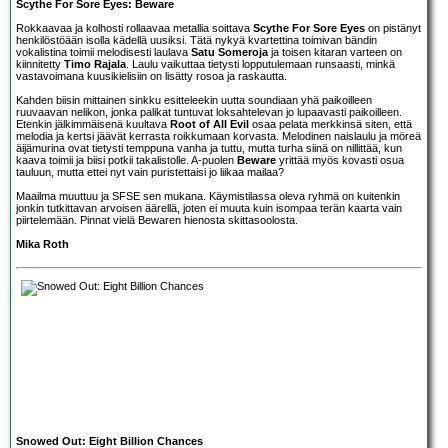
Scythe For Sore Eyes: Beware
Rokkaavaa ja kolhosti rollaavaa metallia soittava
Scythe For Sore Eyes
on pistänyt
henkilöstöään isolla kädellä uusiksi. Tätä nykyä kvartettina toimivan bändin
vokalistina toimii melodisesti laulava
Satu Someroja
ja toisen kitaran varteen on
kiinnitetty
Timo Rajala
. Laulu vaikuttaa tietysti lopputulemaan runsaasti, minkä
vastavoimana kuusikielisiin on lisätty rosoa ja raskautta.
Kahden biisin mittainen sinkku esitteleekin uutta soundiaan yhä paikoilleen
ruuvaavan nelikon, jonka palikat tuntuvat loksahtelevan jo lupaavasti paikoilleen.
Etenkin jälkimmäisenä kuultava
Root of All Evil
osaa pelata merkkinsä siten, että
melodia ja kertsi jäävät kerrasta roikkumaan korvasta. Melodinen naislaulu ja möreä
äijämurina ovat tietysti temppuna vanha ja tuttu, mutta turha siinä on nillittää, kun
kaava toimii ja biisi potkii takalistolle. A-puolen
Beware
yrittää myös kovasti osua
tauluun, mutta ettei nyt vain puristettaisi jo liikaa mailaa?
Maailma muuttuu ja SFSE sen mukana. Käymistilassa oleva ryhmä on kuitenkin
jonkin tutkittavan arvoisen äärellä, joten ei muuta kuin isompaa terän kaarta vain
piirtelemään. Pinnat vielä Bewaren hienosta skittasoolosta.
Mika Roth
Snowed Out: Eight Billion Chances