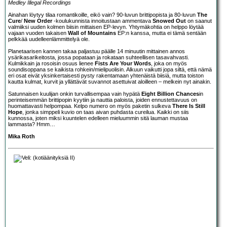
Medley Illegal Recordings
Ainahan löytyy tilaa romantikoille, eikö vain? 90-luvun brittipopista ja 80-luvun
The
Cure
/
New Order
-koulukunnista innoitustaan ammentava
Snowed Out
on saanut
valmiiksi uuden kolmen biisin mittaisen EP-levyn. Yhtymäkohtia on helppo löytää
vajaan vuoden takaisen
Wall of Mountains
EP:n kanssa, mutta ei tämä sentään
pelkkää uudelleenlämmittelyä ole.
Planetaarisen kannen takaa paljastuu päälle 14 minuutin mittainen annos
ysärikasarikeitosta, jossa popataan ja rokataan suhteellisen tasavahvasti.
Kulmikkain ja rosoisin osuus lienee
Fists Are Your Words
, joka on myös
soundisoppana se kaikista rohkein/mielipuolisin. Alkuun vaikutti jopa siltä, että nämä
eri osat eivät yksinkertaisesti pysty rakentamaan yhtenäistä biisiä, mutta toiston
kautta kulmat, kurvit ja yllättävät suvannot asettuivat aloilleen – melkein nyt ainakin.
Satunnaisen kuulijan onkin turvallisempaa vain hypätä
Eight Billion Chances
in
perinteisemmän brittipopin kyytiin ja nauttia paloista, joiden ennustettavuus on
huomattavasti helpompaa. Kelpo numero on myös paketin sulkeva
There Is Still
Hope
, jonka simppeli kuvio on taas aivan puhdasta cureilua. Kaikki on siis
kunnossa, joten miksi kuuntelen edelleen mieluummin sitä lauman mustaa
lammasta? Hmm…
Mika Roth