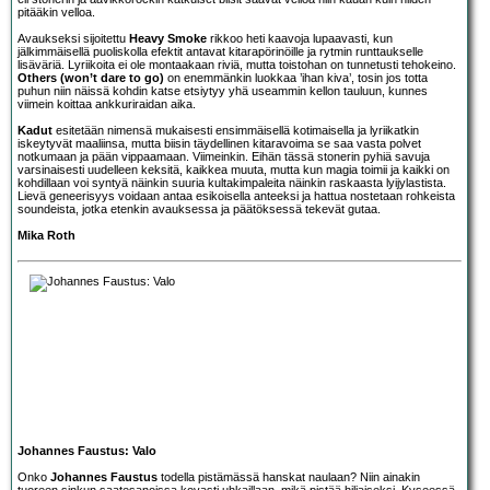
pitääkin velloa.
Avaukseksi sijoitettu
Heavy Smoke
rikkoo heti kaavoja lupaavasti, kun
jälkimmäisellä puoliskolla efektit antavat kitarapörinöille ja rytmin runttaukselle
lisäväriä. Lyriikoita ei ole montaakaan riviä, mutta toistohan on tunnetusti tehokeino.
Others (won’t dare to go)
on enemmänkin luokkaa ’ihan kiva’, tosin jos totta
puhun niin näissä kohdin katse etsiytyy yhä useammin kellon tauluun, kunnes
viimein koittaa ankkuriraidan aika.
Kadut
esitetään nimensä mukaisesti ensimmäisellä kotimaisella ja lyriikatkin
iskeytyvät maaliinsa, mutta biisin täydellinen kitaravoima se saa vasta polvet
notkumaan ja pään vippaamaan. Viimeinkin. Eihän tässä stonerin pyhiä savuja
varsinaisesti uudelleen keksitä, kaikkea muuta, mutta kun magia toimii ja kaikki on
kohdillaan voi syntyä näinkin suuria kultakimpaleita näinkin raskaasta lyijylastista.
Lievä geneerisyys voidaan antaa esikoisella anteeksi ja hattua nostetaan rohkeista
soundeista, jotka etenkin avauksessa ja päätöksessä tekevät gutaa.
Mika Roth
Johannes Faustus: Valo
Onko
Johannes Faustus
todella pistämässä hanskat naulaan? Niin ainakin
tuoreen sinkun saatesanoissa kovasti uhkaillaan, mikä pistää hiljaiseksi. Kyseessä