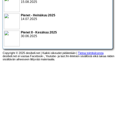
15.08.2025
Pienet - Heinäkuu 2025
14.07.2025
Pienet II - Kesäkuu 2025
30.06.2025
Copyright © 2025 desibeli.net | Kaikki oikeudet pidätetään |
Tietoa toimituksesta
desibeli.net ei vastaa Facebook-, Youtube- ja last.fm-linkkien sisällöstä eikä takaa niiden
sisältävän aiheeseen liittyvää materiaalia.