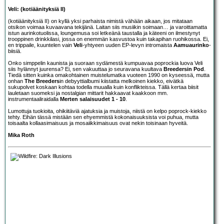
Veli: (kotiäänityksiä II)
(kotiäänityksiä II) on kyllä yksi parhaista nimistä vähään aikaan, jos mitataan
otsikon voimaa kuvaavana tekijänä. Laitan siis musiikin soimaan… ja varoittamatta
istun aurinkotuolissa, loungemusa soi letkeänä taustalla ja käteeni on ilmestynyt
trooppinen drinkkilasi, jossa on enemmän kasvustoa kuin takapihan ruohikossa. Ei,
en trippaile, kuuntelen vain
Veli
-yhtyeen uuden EP-levyn intromaista
Aamuaurinko
-
biisiä.
Onko simppelin kaunista ja suoraan sydämestä kumpuavaa poprockia luova Veli
siis hylännyt juurensa? Ei, sen vakuuttaa jo seuravana kuultava
Breedersin Pod
.
Tiedä sitten kuinka omakohtainen muistelumatka vuoteen 1990 on kyseessä, mutta
onhan
The Breeders
in debyyttialbumi kiistatta melkoinen kiekko, eivätkä
sukupolvet koskaan kohtaa todella muualla kuin konflikteissa. Tällä kertaa biisit
lauletaan suomeksi ja nostalgian mittarit hakkaavat kaakkoon mm.
instrumentaaliraidalla
Merten salaisuudet 1 - 10
.
Lumottuja tuokioita, ohikiitäviä ajatuksia ja muistoja, niistä on kelpo poprock-kiekko
tehty. Eihän tässä mistään sen ehyemmistä kokonaisuuksista voi puhua, mutta
toisaalta kollaasimaisuus ja mosaiikkimaisuus ovat nekin toisinaan hyveitä.
Mika Roth