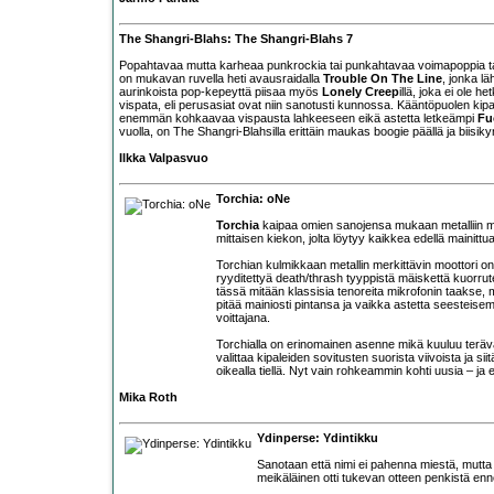
The Shangri-Blahs: The Shangri-Blahs 7
Popahtavaa mutta karheaa punkrockia tai punkahtavaa voimapoppia
on mukavan ruvella heti avausraidalla
Trouble On The Line
, jonka l
aurinkoista pop-kepeyttä piisaa myös
Lonely Creep
illä, joka ei ole
vispata, eli perusasiat ovat niin sanotusti kunnossa. Kääntöpuolen kipa
enemmän kohkaavaa vispausta lahkeeseen eikä astetta letkeämpi
Fu
vuolla, on The Shangri-Blahsilla erittäin maukas boogie päällä ja biisikyn
Ilkka Valpasvuo
Torchia: oNe
Torchia
kaipaa omien sanojensa mukaan metalliin me
mittaisen kiekon, jolta löytyy kaikkea edellä mainittua
Torchian kulmikkaan metallin merkittävin moottori on tu
ryyditettyä death/thrash tyyppistä mäiskettä kuorrut
tässä mitään klassisia tenoreita mikrofonin taakse,
pitää mainiosti pintansa ja vaikka astetta seesteise
voittajana.
Torchialla on erinomainen asenne mikä kuuluu teräv
valittaa kipaleiden sovitusten suorista viivoista ja si
oikealla tiellä. Nyt vain rohkeammin kohti uusia – j
Mika Roth
Ydinperse: Ydintikku
Sanotaan että nimi ei pahenna miestä, mutta k
meikäläinen otti tukevan otteen penkistä en