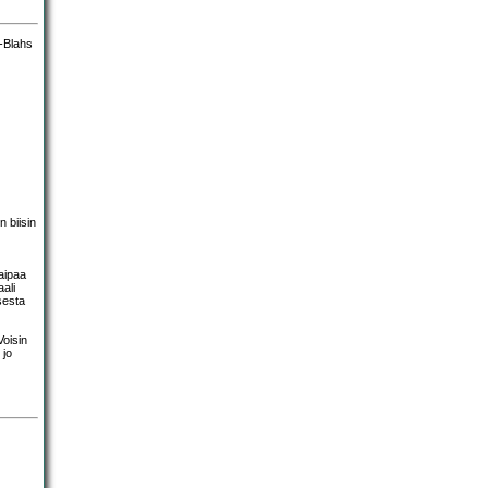
 biisin
aipaa
ali
sesta
Voisin
 jo