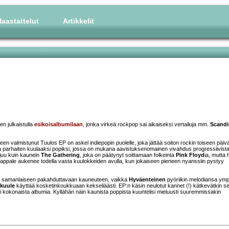
aastattelut
Artikkelit
en julkaistulla
esikoisalbumilaan
, jonka virkeä rockpop sai aikaiseksi vertailuja mm.
Scandi
alleen valmistunut Tuulos EP on askel indiepopin puolelle, joka jättää soiton rockin toiseen päiv
ta parhaiten kuulaaksi popiksi, jossa on mukana aavistuksenomainen vivahdus progressiivist
ijuu kuin kaunein
The Gathering
, joka on päätynyt soittamaan folkeinta
Pink Floyd
ia, mutta h
ja kappale aukenee todella vasta kuulokkeiden avulla, kun jokaiseen pieneen nyanssiin pystyy
van samanlaiseen pakahduttavaan kauneuteen, vaikka
Hyväenteinen
pyöriikin melodiansa ympä
 kuule
käyttää kosketinkoukkuaan kekseliäästi. EP:n käsin neulotut kannet (!) kätkevätkin si
asti kokonaista albumia. Kyllähän näin kaunista poppista kuuntelisi mieluusti suuremmissakin