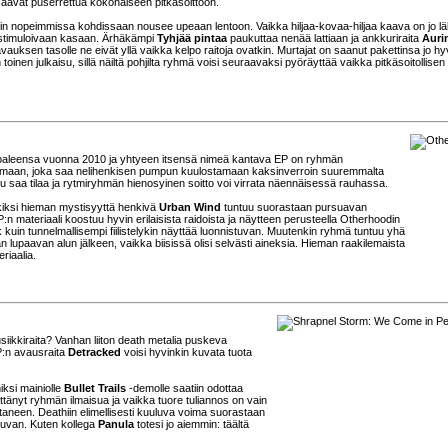
aavat puserrettua kokonaiseen pitkäsoittoon.
tenkin nopeimmissa kohdissaan nousee upeaan lentoon. Vaikka hiljaa-kovaa-hiljaa kaava on jo l
aa stimuloivaan kasaan. Ärhäkämpi
Tyhjää pintaa
paukuttaa nenää lattiaan ja ankkuriraita
Auri
auksen tasolle ne eivät yllä vaikka kelpo raitoja ovatkin. Murtajat on saanut pakettinsa jo hy
nen julkaisu, sillä näiltä pohjilta ryhmä voisi seuraavaksi pyöräyttää vaikka pitkäsoitollise
taipaleensa vuonna 2010 ja yhtyeen itsensä nimeä kantava EP on ryhmän
semaan, joka saa nelihenkisen pumpun kuulostamaan kaksinverroin suuremmalta
lu saa tilaa ja rytmiryhmän hienosyinen soitto voi virrata näennäisessä rauhassa.
rkiksi hieman mystisyyttä henkivä
Urban Wind
tuntuu suorastaan pursuavan
P:n materiaali koostuu hyvin erilaisista raidoista ja näytteen perusteella Otherhoodin
k kuin tunnelmallisempi fiilistelykin näyttää luonnistuvan. Muutenkin ryhmä tuntuu yhä
 lupaavan alun jälkeen, vaikka biisissä olisi selvästi aineksia. Hieman raakilemaista
riaalia.
musiikkiraita? Vanhan liiton death metalia puskeva
P:n avausraita
Detracked
voisi hyvinkin kuvata tuota
iksi mainiolle
Bullet Trails
-demolle saatiin odottaa
ittänyt ryhmän ilmaisua ja vaikka tuore tuliannos on vain
aneen. Deathiin elimellisesti kuuluva voima suorastaan
 osuvan. Kuten kollega
Panula
totesi jo aiemmin: täältä