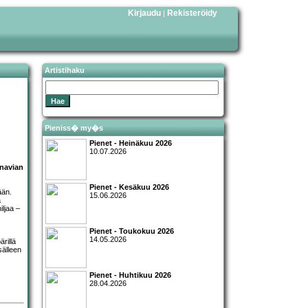
Kirjaudu
Rekisteröidy
|
Artistihaku
Pieniss� my�s
Pienet - Heinäkuu 2026
10.07.2026
navian
Pienet - Kesäkuu 2026
ään.
15.06.2026
a
iljaa –
Pienet - Toukokuu 2026
14.05.2026
rillä
sälleen
Pienet - Huhtikuu 2026
28.04.2026