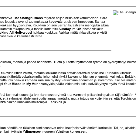
 tahkoava
The Shangri-Blahs
tarjoilee neljän biisin seiskatuumaisen. Särö
ähes leppoisa svengi tuo mukavaa keveyttä ruttuiseen ilmeeseen. Samaa
 hetkeäkään hyypiöhtävä. Koukkua on sen verran kivasti että menojalka alkaa
kammin takapotkiva ja torvilla koristeltu
Sunday im OK
pistää vieläkin
cking All Hollywood
hukkaa koukkua. Vaikka mitään klassikoita ei vielä
ässäkin jo kelvollisesti terää.
lodiaa, menoa ja pahaa asennetta. Tuota puutetta täyttämään ryhmä on pyöräyttänyt kolmen
.
kevien riffien voima, metallin leikkautuessa erittäin teräviksi palasiksi. Runsailla kitaroilla
etaan käheällä vokalisoinnilla, johon olisin kyllä kaivannut hieman enemmän vaihtelua. Enkä k
 mutta toki näinkin karheaa ilmaisua pystyy varioimaan enemmän ja syvemmin. Itse biisimateria
mpi
Your Blood in My Veins
venyykin päälle viiden minuutin, selviää yhtye myös tästä koitok
änä kokonaisuutena ja live-tilanteessa ryhmä saa varmasti paikan kuin paikan räjähtämään. 
itä, että ryhmä ei lähde juuri uudistamaan metallia, mutta totuus on kuitenkin se, että Torchia on
a ehkä hiukan kunnianhimoisempia – seikkailuja.
un bändillä on tällainen nimi nousevat odotukset/pelot väistämättä korkealle. Tai, no, ainakin
nen kuin työnsin
Ydinperse
en tuoreen Ydintikun koneeseen.