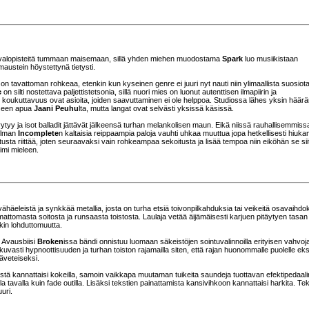
oa valopisteitä tummaan maisemaan, sillä yhden miehen muodostama
Spark
luo musiikistaan
austein höystettynä tietysti.
on tavattoman rohkeaa, etenkin kun kyseinen genre ei juuri nyt nauti niin ylimaallista suosiota
e
on silti nostettava paljettistetsonia, sillä nuori mies on luonut autenttisen ilmapiirin ja
 koukuttavuus ovat asioita, joiden saavuttaminen ei ole helppoa. Studiossa lähes yksin häär
kseen apua
Jaani Peuhu
lta, mutta langat ovat selvästi yksissä käsissä.
tyy ja isot balladit jättävät jälkeensä turhan melankolisen maun. Eikä niissä rauhallisemmiss
 ilman
Incomplete
n kaltaisia reippaampia paloja vauhti uhkaa muuttua jopa hetkellisesti hiuka
itusta riittää, joten seuraavaksi vain rohkeampaa sekoitusta ja lisää tempoa niin eiköhän se sii
imi mieleen.
häeleistä ja synkkää metallia, josta on turha etsiä toivonpilkahduksia tai veikeitä osavaihdo
mattomasta soitosta ja runsaasta toistosta. Laulaja vetää äijämäisesti karjuen pitäytyen tasan
in lohduttomuutta.
. Avausbiisi
Broken
issa bändi onnistuu luomaan säkeistöjen sointuvalinnoilla erityisen vahvoj
tkuvasti hypnoottisuuden ja turhan toiston rajamailla siten, että rajan huonommalle puolelle ek
käveteiseksi.
ämistä kannattaisi kokeilla, samoin vaikkapa muutaman tuikeita saundeja tuottavan efektipedaali
a tavalla kuin fade outilla. Lisäksi tekstien painattamista kansivihkoon kannattaisi harkita. Te
uri.