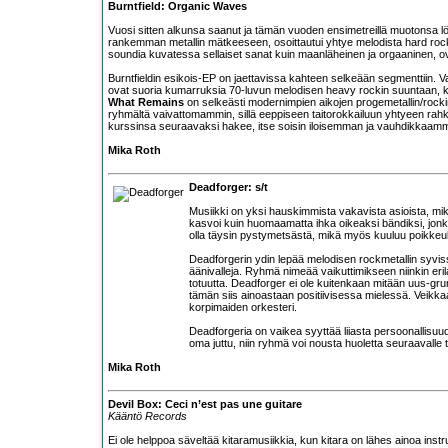
Burntfield: Organic Waves
Vuosi sitten alkunsa saanut ja tämän vuoden ensimetreillä muotonsa l
rankemman metallin mätkeeseen, osoittautui yhtye melodista hard rocki
soundia kuvatessa sellaiset sanat kuin maanläheinen ja orgaaninen, o
Burntfieldin esikois-EP on jaettavissa kahteen selkeään segmenttiin. 
ovat suoria kumarruksia 70-luvun melodisen heavy rockin suuntaan, ku
What Remains
on selkeästi modernimpien aikojen progemetallin/rockin 
ryhmältä vaivattomammin, sillä eeppiseen taitorokkailuun yhtyeen rahkee
kurssinsa seuraavaksi hakee, itse soisin iloisemman ja vauhdikkaam
Mika Roth
Deadforger: s/t
Musiikki on yksi hauskimmista vakavista asioista, mik
kasvoi kuin huomaamatta ihka oikeaksi bändiksi, jonka t
olla täysin pystymetsästä, mikä myös kuuluu poikkeukse
Deadforgerin ydin lepää melodisen rockmetallin syvissä
äänivalleja. Ryhmä nimeää vaikuttimikseen niinkin eril
totuutta. Deadforger ei ole kuitenkaan mitään uus-gru
tämän siis ainoastaan positiivisessa mielessä. Veikka
korpimaiden orkesteri.
Deadforgeria on vaikea syyttää liiasta persoonallisuu
oma juttu, niin ryhmä voi nousta huoletta seuraavalle t
Mika Roth
Devil Box: Ceci n’est pas une guitare
Kääntö Records
Ei ole helppoa säveltää kitaramusiikkia, kun kitara on lähes ainoa instru