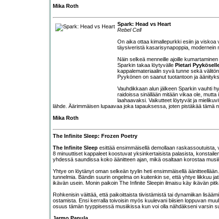
Mika Roth
Spark: Head vs Heart
Rebel Cell
On aika ottaa kimallepurkki esiin ja visk
täysiveristä kasarisynapoppia, modernein m
Näin selkeä menneille ajoille kumartaminen 
Sparkin takaa löytyvälle
Pietari Pyykösell
kappalemateriaalin syvä tunne sekä välitön
Pyykönen on saanut tuotantoon ja äänity
Vauhdikkaan alun jälkeen Sparkin vauhti hyy
raidoissa sinällään mitään vikaa ole, mutta
laahaavaksi. Vaikutteet löytyvät ja mielikuv
lähde. Äärimmäisen lupaavaa joka tapauksessa, joten pistäkää tämä n
Mika Roth
The Infinite Sleep: Frozen Poetry
The Infinite Sleep
esittää ensimmäisellä demollaan raskassoutuista, vä
8 minuuttiset kappaleet koostuvat yksinkertaisista palasista, konstaile
yhdessä saundissa koko äänitteen ajan, mikä osaltaan korostaa musiik
Yhtye on löytänyt oman selkeän tyylin heti ensimmäisellä äänitteellään
tunnelmia. Bändin suurin ongelma on kuitenkin se, että yhtye liikkuu ja
ikävän usein. Monin paikoin The Infinite Sleepin ilmaisu käy ikävän pit
Rohkenisin väittää, että paikoittaista tiivistämistä tai dynamiikan lisä
ostamista. Ensi kerralla toivoisin myös kuulevani biisien loppuvan muull
osuus tämän tyyppisessä musiikissa kun voi olla nähdäkseni varsin su
Jarmo Panula