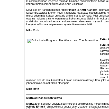
kuitenkin parhaan kykynsä mukaan luomaan mielenkiintoisia hetkiä ja u
kaksikymmenkieliseksi kasvava soitin voi johtaa.
Devil Box on kahden miehen,
Ville Pirisen
ja
Antti Alangon
, ikioma p
tärkeimpiä asioita. Kiekon kuusi kappaletta lepattavat nuotion äärellä ku
merta edemmäs kalaan on saalis silti runsas ja täyttävä. Mieli on kirkas j
ovat ne mukana vain tehostamassa kokonaisuutta. Selvimmin joukost
yhdeksän minuutin mitassaan sulkee mielen kiertoajelun mystisiin tunnel
kevyt etnofiilis saa kaipaamaan kyseistä maustetta lisää.
Mika Roth
Extinc
Extinc
jenkkim
kasvanu
paremm
Saattee
tilutte
Avausr
Hieman
yhdistä
hämment
sisaruk
muillekin siivuille olisi kannattanut antaa enemmän aikaa ja tilaa, jot
johdonmukaisen askeleen eteenpäin.
Mika Roth
Murtajat: Kahdeksan vuotta
Murtajat
on keksinyt yhdistää perinteisen suomirockin ja modernimman 
esikois EP:nsä
reilu puolitoista vuotta sitten, saaden siitä pääosin pos