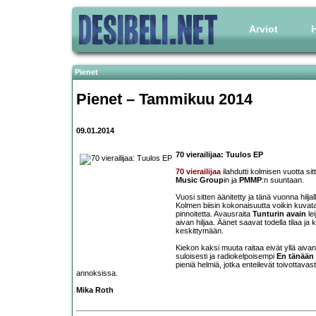
Arviot
H
Pienet
Pienet – Tammikuu 2014
09.01.2014
70 vierailijaa: Tuulos EP
70 vierailijaa
ilahdutti kolmisen vuotta sitt
Music Group
in ja
PMMP
:n suuntaan.
Vuosi sitten äänitetty ja tänä vuonna hilj
Kolmen biisin kokonaisuutta voikin kuva
pinnoitetta. Avausraita
Tunturin avain
le
aivan hiljaa. Äänet saavat todella tilaa 
keskittymään.
Kiekon kaksi muuta raitaa eivät yllä ai
suloisesti ja radiokelpoisempi
En tänään
pieniä helmiä, jotka enteilevät toivottav
annoksissa.
Mika Roth