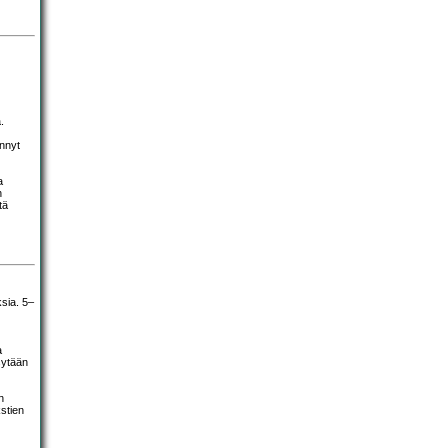
.
ännyt
a
n
tä
ksia. 5–
a
sytään
n
kstien