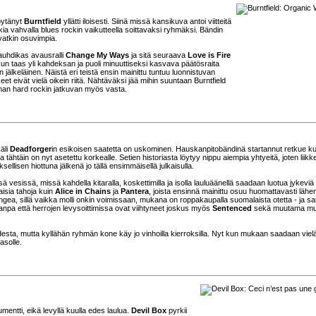
öytänyt
Burntfield
yllätti iloisesti. Siinä missä kansikuva antoi viitteitä
a vahvalla blues rockin vaikutteella soittavaksi ryhmäksi. Bändin
vatkin osuvimpia.
Vauhdikas avausralli
Change My Ways
ja sitä seuraava
Love is Fire
n taas yli kahdeksan ja puoli minuuttiseksi kasvava päätösraita
jälkeläinen. Näistä eri teistä ensin mainittu tuntuu luonnistuvan
t eivät vielä oikein riitä. Nähtäväksi jää mihin suuntaan Burntfield
man hard rockin jatkuvan myös vasta.
äli
Deadforger
in esikoisen saatetta on uskominen. Hauskanpitobändinä startannut retkue k
ähtäin on nyt asetettu korkealle. Setien historiasta löytyy nippu aiempia yhtyeitä, joten liikke
llisen hiottuna jälkenä jo tällä ensimmäisellä julkaisulla.
 vesissä, missä kahdella kitaralla, koskettimilla ja isolla lauluäänellä saadaan luotua jykeviä
aisia tahoja kuin
Alice in Chains
ja
Pantera
, joista ensinnä mainittu osuu huomattavasti lä
ngea, sillä vaikka molli onkin voimissaan, mukana on roppakaupalla suomalaista otetta - ja s
anpa että herrojen levysoittimissa ovat viihtyneet joskus myös
Sentenced
sekä muutama m
desta, mutta kyllähän ryhmän kone käy jo vinhoilla kierroksilla. Nyt kun mukaan saadaan viel
asolle.
mentti, eikä levyllä kuulla edes laulua.
Devil Box
pyrkii