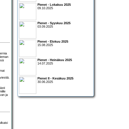
Pienet - Lokakuu 2025
09.10.2025
Pienet - Syyskuu 2025
03.09.2025
Pienet - Elokuu 2025
15.08.2025
dernia
 hieman
Pienet - Heinäkuu 2025
nsä
14.07.2025
omat
viestiä.
Pienet II - Kesäkuu 2025
30.06.2025
ästi
iille
van ja
lkaisi