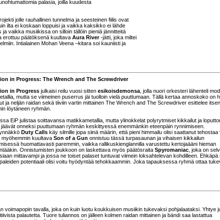
nohtumattomia palasia, joilla kuudesta
rojekti jolle rauhallinen tunnelma ja seesteinen fiilis ovat
in ilta ei koskaan loppuisi ja vaikka kaksikko ei lähde
a vaikka musiikissa on silloin tällöin pieniä jännitteitä
a erottuu päätöksenä kuultava
Aura River
-jätti, joka miltei
miin. Intialainen Mohan Veena –kitara soi kauniisti ja
tion in Progress: The Wrench and The Screwdriver
tion in Progress
julkaisi reilu vuosi sitten
esikoisdemonsa
, jolla nuori orkesteri lähenteli mo
etallia, mutta se viimeinen puserrus jäi tuolloin vielä puuttumaan. Tällä kertaa annoskoko on
t ja neljän raidan sekä tiiviin vartin mittainen The Wrench and The Screwdriver esittelee itse
in löytäneen ryhmän.
ssa EiP julistaa soittavansa matikkametallia, mutta ylinokkelat polyrytmiset kikkailut ja loputt
lut jäävät onneksi puuttumaan ryhmän keskittyessä enemmänkin eteenpäin rynnimiseen.
ynnäkkö
Duty Calls
käy silmille jopa siinä määrin, että pieni himmailu olisi saattanut tehostaa 
 myöhemmin kuultava
Son of a Gun
onnistuu tässä turpasaunan ja vihaisen kikkailun
misessä huomattavasti paremmin, vaikka rallikuskienglannilla varustettu kertojaääni hieman
ääkin. Onnistumisten joukkoon on laskettava myös päätösraita
Spyromaniac
, joka on selv
siaan mittavampi ja jossa ne toiset palaset tuntuvat viimein loksahtelevan kohdilleen. Ehkäpä n
ta kipaleiden potentiaali olisi voitu hyödyntää tehokkaammin. Joka tapauksessa ryhmä ottaa tuke
voimapopin tavalla, joka on kuin luotu koukkuisen musiikin tukevaksi pohjalaataksi. Yhtye ju
itiivista palautetta. Tuore tuliannos on jälleen kolmen raidan mittainen ja bändi saa lastattua