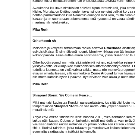
kahteentoista minuuttiin enemmän ensiluokkaista tavaraa kuin monet s
Avauksena kuultava nimibiisi on selvästi nipun tarttuvin ralli, joka e
klishe, Murtajat on löytänyt uuden tavan pinota ne tutut palikat korv
hohtaa parhaimmillaan kuin Naantalin auringon mollukka, mutta aivan av
kasaan ja on suorastaan uskomatonta, että kyseessä on vasta bändin toi
maailman ihmeteltäväksi.
Mika Roth
Otherhood: s/t
Melodista ja kevyesti retrohtavaa rockia soittava
Otherhood
aloitti 
esikoisjulkaisu. Ensimmäisenä huomio kiinnittyy rikkaaseen äänimai
kokoonpanolta. Asiaa auttaa avara äänimaisema, jossa
Susanna
n lau
Otherhoodin soundi on myös siitä mielenkiintoinen, että vaikka esime
yksityiskohtia, ei kuulija koe minkäänlaisen informaatioähkyn oireita. E
todellista luonnetta on vielä vaikea tulkita, mutta niin menevä progeroc
etsivän ominta itseään, sillä esimerkiksi
Come Around
tuntuu hajoavan
siis mutta samalla hyvin lupaavaa, nyt tarvitaan vain aikaa ja uutta mate
Mika Roth
Shrapnel Storm: We Come in Peace…
Miltä mahtaisi kuulostaa Kurskin panssaritaistelu, jos siitä olisi luotu 
tamperelainen
Shrapnel Storm
on sitä mieltä, että yhtyeen tuoreen E
metallihelvettiä.
Yhtye kävi lävitse ”miehistöruletin” vuonna 2011, mikä selittänee sen m
jatkoa näin kauan. Odotus on kuitenkin, mikäli mahdollista, vain terävö
vaivaisen kahden raidan mittainen voi pitkän odotuksen katsoa kannatt
tihkuu ilkeistä raidoista, jotka rullaavat ja murskaavat kaiken tielleen
suunnalta saattaa pian räsähtää ja kunnolla.