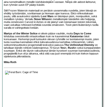
aina tunnelmallisen metallin kärkibändejäkin vastaan. Niinpä olin aidosti ilahtunut,
kun ryhmän uusin EP päätyi käsiini.
Still Frozen Watersin materiaali on peräisin useammalta vuodelta, joten biisejä on
ehditty työstämään, sovittamaan ja hiomaan ajan kanssa. Eikä rohkeuttakaan
puutu, sillä avaukseksi sijoitettu
Lost Wars
on biisinipun pisin, monipuolisin, sekä
metallisin rykäisy. Vertailu
Steve Wilson
in metallisimpiin bändeihin olisi helppoja,
mutta onnekseen Carved in Ashes ei ole jäänyt vain toistamaan toisten tekemää,
vaan uskaltaa rohkeasti kehittää soundia omakseen. Tosin pieni lisäterästys tuolla
saralla ei vahingoittaisi ketään.
Martys of the Winter Solice
ei oikein pääse vauhtiin, mutta
Days to Come
lohduttaa seesteisellä virtauksellaan kuin ne kauneimmat
Katatonia
n biisit
konsanaan. Herkempi puoli tuntuukin olevan ryhmälle se luontaisempi muoto, joten
tuota suuntaa kannattaisi ehkä tulevaisuudessa kartoittaa rohkeammin. Lähes
seitsenminuuttiseksi progemetalli teokseksi paisuva
The Unfinished Eternity
on
tahollaan bändin rohkein kädenojennus 70-luvun
Yes
in,
Rush
in sekä kumppaneiden
suuntaan. Enkä ole täysin vakuuttunut tämän kyseisen suunnan kannattavuudesta,
progejäteillä kun oli jo aikansa, eikä siitä saa juuri enempää irti kuin kiekon loppuun
sijoitetusta piiloraidasta.
Mika Roth