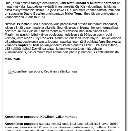
Uusi, sekä entistä radioystävällisempi,
Jani Matti Juhani & Mustat Käärmeet
on
napannut kaksi kappaletta keväällä ilmestyneeltä
Kis Kis
-albumiltaan ja hionut
niistä miellyttävämpiä siivuja. Ja jotta koko EP ei olisi vain vanhan toistoa, mukaan
on sujautettu
David Bowie
n unohtumaton
Major Tom
, lähes täysin unohdettuna
käännöksenä vuodelta 1973.
Nimibiisi
Pelottaa
rullaa eteenpäin kuin parhaimmat artistin rustaamat kappaleet,
iskien silmää vasemmalle ja oikealle. Soundit eroavat hieman herran normaalista
paletista, mutta kyllä ne tutut elementit ovat edelleen ihan siinä pinnan alla.
Maailman paskin biisi
kaikuu puolestaan edelleen sitä 70-luvun glam-rockin
voimaa, josta
Neon City Rockers
-albumi on edelleen upein näyte. Tuo kiekkohan
oli parhainta bowieismia alusta loppuun saakka, joten tältä pohjalta
Arto Sotavalta
n
käännös
Kapteeni Tom
on kai johdonmukainen päätös EP:lle. Eikä siinä mitään,
sillä kyllähän bändi Davidinsa taitaa, ja kun kyseessä on mitä puhtain
kunnianosoitus, niin ei muuta kuin hattua pois päätä ja kumarrus kohti tähtimiestä.
Mika Roth
Kosmillinen purppura: Keväinen vallankumous
Kosmillinen purppura
saattaa nimenä luoda jotain assosiaatioita ilmavan folkin
suuntaan, etenkin kun EP:nkin nimi on Keväinen vallankumous, mutta ei. Tämä on
näet raskasta ensimmäisen aallon thrash metallia, jossa lyriikat vain vedetään