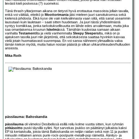
lievästi kieli poskessa (?) suomeksi.
Tänä thrash-ylitarjonnan aikana on tietysti hyvä erottautua massoista jollain tavalla,
enkä voi väittää, etteikö jo
Moottorimania
jäisi mieleen juuri sanoituksensa sekä
kielensä johdosta. Eikä kyse ole vain kielivalinnasta vaan siitä, että sanat useammin
lausutaan kuin lauletaan – saati sitten huudetaan. Ja juuri tästä yhdistelmästä
syntyy komiikkaa, jonka tarkoituksellisuutta en lähde edes arvailemaan, mutta joka
saa omanlaisensa kruunun
Iskelmä
ssä. Tämähän kuulostaa samaan aikaan
vanhalta
Testament
ilta ja vielä vanhemmalta
Sleepy Sleepers
ilta, mikä on jo
ajatuksen tasolla juuri niin järjetöntä, että sekoituksesta saattaa hyvinkin kasvaa
vielä jotain huomattavasti suurempaa. En voi sanoa nähneeni ylimaallista valoa
tämän kiekon myötä, mutta hatun nostan päästä jo silkan uhkarohkeuden/hulluuden
ansiosta.
Mika Roth
pässilauma: Baltoskandia
pässilauma
oli viimeksi Desibelissä esillä reilu kolme vuotta sitten, kun ryhmän
pitkäsoitto
puski täysillä syliini. Nyt sarvekas joukko on päättänyt julkaista kaksi
EP:tä kertaiskulla, joista tämä Baltoskandia on neljän raidan sekä noin 11 ja puolen
minuutin mittainen annos punk-rock-postpunk-metalli-pop räimettä. Äänitys- ja
julkaisurima on kuuleman mukaan haluttu pitää mahdollisimman matalana, jotta