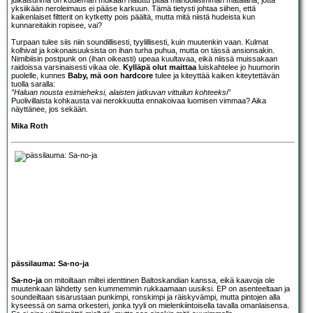
yksiikään neroleimaus ei pääse karkuun. Tämä tietysti johtaa siihen, että
kaikenlaiset filtterit on kytketty pois päältä, mutta mitä niistä hudeista kun
kunnareitakin ropisee, vai?
Turpaan tulee siis niin soundillisesti, tyylillisesti, kuin muutenkin vaan. Kulmat
kolhivat ja kokonaisuuksista on ihan turha puhua, mutta on tässä ansionsakin.
Nimibiisin postpunk on (ihan oikeasti) upeaa kuultavaa, eikä niissä muissakaan
raidoissa varsinaisesti vikaa ole.
Kylläpä olut maittaa
luiskahtelee jo huumorin
puolelle, kunnes
Baby, mä oon hardcore
tulee ja kiteyttää kaiken kiteytettävän
tuolla saralla:
”Haluan nousta esimieheksi, alaisten jatkuvan vittuilun kohteeksi”
Puolivillaista kohkausta vai nerokkuutta ennakoivaa luomisen vimmaa? Aika
näyttänee, jos sekään.
Mika Roth
pässilauma: Sa-no-ja
Sa-no-ja
on mitoiltaan miltei identtinen Baltoskandian kanssa, eikä kaavoja ole
muutenkaan lähdetty sen kummemmin rukkaamaan uusiksi. EP on asenteeltaan ja
soundeiltaan sisarustaan punkimpi, ronskimpi ja räiskyvämpi, mutta pintojen alla
kyseessä on sama orkesteri, jonka tyyli on mielenkiintoisella tavalla omanlaisensa.