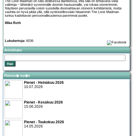
The Lone Madman on siitä otollisessa tilanteessa, että sillä on tehtävänä vielä
valintoja – lähteäkö syvemmälle doomin hautuumaille, vai rokata stonerimmin.
Näytteen perusteella voisin suositella doomahtavan stonerin kehittämistä, mutta
vauhtia on hyvä pitää yllä, sillä synkistellessään hitaammin The Lone Madman
tuntuu kadottavan persoonallisuutensa paremmat puolet.
Mika Roth
Lukukertoja:
6036
Artistihaku
Pieniss� my�s
Pienet - Heinäkuu 2026
10.07.2026
Pienet - Kesäkuu 2026
15.06.2026
Pienet - Toukokuu 2026
14.05.2026