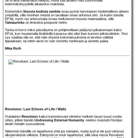
Se ei aina välttämättä miellytä, mutta saa ainakin mitä suurimmalla
todennäköisyydellä aikaiseksi reaktioita.
Esimerkiksi
Sisusta kodista vankila
osaa pyöriä harvinaisen hedelmällisen aiheen
ympärillä, sillä monihan meistä on tavallaan oman arkensa uhri. Ja kuten toisella
EP:llä, myös nyt ankkuriraita eroaa melkoisesti muusta materiaalista, sillä
Talviaurinko
on ilmiselvä postpunk-helmi.
Tarina ei kerro miksi pässilauma on pohjimmiltaan päätynyt julkaisemaan kaksi
EP:tä, kun muutamalla lisäbiisillä kasassa olisi ollut ihan kunnon pitkäsoittokin. Yksi
syy saattaa olla se, että näin ehyistä kokonaisuuksista ei tarvitse välittää
tippaakaan, tai sitten aivot on vain nostettu narikkaan ja annettu palaa.
Mika Roth
Revulsion: Last Echoes of Life / Walls
Oululainen
Revulsion
kaikui kammiossani viimeksi melkein tasan kuusi vuotta
sitten, jolloin bändin
Undressing External Humanity
-kiekko muistutti Floridan
death metalin suuruudesta.
Sittemmin bändille on tapahtunut yhtä jos toistakin, mutta tyyli ei ole juuri siirtynyt
alkuperäisistä viilloista. Edistystä on tosin tapahtunut, sillä siinä missä Revulsion