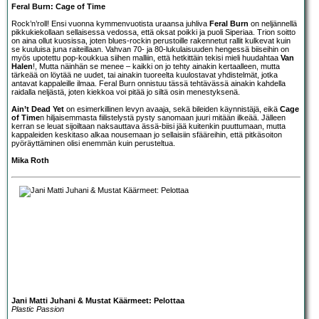
Feral Burn: Cage of Time
Rock’n’roll! Ensi vuonna kymmenvuotista uraansa juhliva
Feral Burn
on neljännellä
pikkukiekollaan sellaisessa vedossa, että oksat poikki ja puoli Siperiaa. Trion soitto
on aina ollut kuosissa, joten blues-rockin perustoille rakennetut rallit kulkevat kuin
se kuuluisa juna raiteillaan. Vahvan 70- ja 80-lukulaisuuden hengessä biiseihin on
myös upotettu pop-koukkua siihen malliin, että hetkittäin tekisi mieli huudahtaa
Van
Halen
!, Mutta näinhän se menee – kaikki on jo tehty ainakin kertaalleen, mutta
tärkeää on löytää ne uudet, tai ainakin tuoreelta kuulostavat yhdistelmät, jotka
antavat kappaleille ilmaa. Feral Burn onnistuu tässä tehtävässä ainakin kahdella
raidalla neljästä, joten kiekkoa voi pitää jo siltä osin menestyksenä.
Ain’t Dead Yet
on esimerkillinen levyn avaaja, sekä bileiden käynnistäjä, eikä
Cage
of Time
n hiljaisemmasta fiilistelystä pysty sanomaan juuri mitään ilkeää. Jälleen
kerran se leuat sijoiltaan naksauttava ässä-biisi jää kuitenkin puuttumaan, mutta
kappaleiden keskitaso alkaa nousemaan jo sellaisiin sfääreihin, että pitkäsoiton
pyöräyttäminen olisi enemmän kuin perusteltua.
Mika Roth
Jani Matti Juhani & Mustat Käärmeet: Pelottaa
Plastic Passion