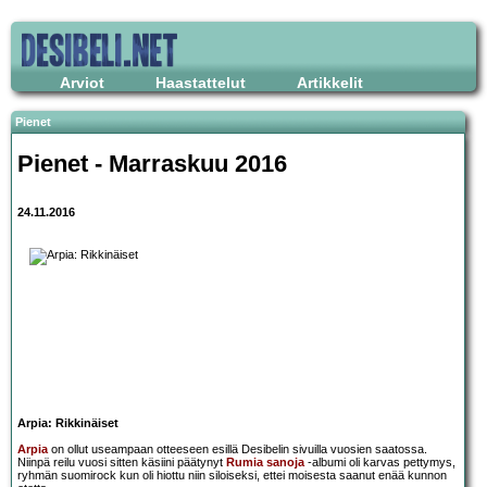
Arviot
Haastattelut
Artikkelit
Pienet
Pienet - Marraskuu 2016
24.11.2016
Arpia: Rikkinäiset
Arpia
on ollut useampaan otteeseen esillä Desibelin sivuilla vuosien saatossa.
Niinpä reilu vuosi sitten käsiini päätynyt
Rumia sanoja
-albumi oli karvas pettymys,
ryhmän suomirock kun oli hiottu niin siloiseksi, ettei moisesta saanut enää kunnon