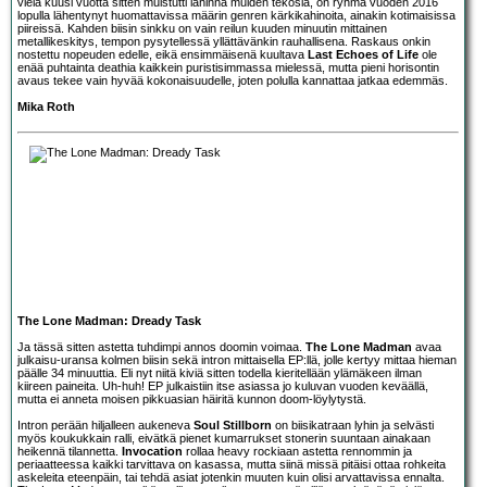
vielä kuusi vuotta sitten muistutti lähinnä muiden tekosia, on ryhmä vuoden 2016
lopulla lähentynyt huomattavissa määrin genren kärkikahinoita, ainakin kotimaisissa
piireissä. Kahden biisin sinkku on vain reilun kuuden minuutin mittainen
metallikeskitys, tempon pysytellessä yllättävänkin rauhallisena. Raskaus onkin
nostettu nopeuden edelle, eikä ensimmäisenä kuultava
Last Echoes of Life
ole
enää puhtainta deathia kaikkein puristisimmassa mielessä, mutta pieni horisontin
avaus tekee vain hyvää kokonaisuudelle, joten polulla kannattaa jatkaa edemmäs.
Mika Roth
The Lone Madman: Dready Task
Ja tässä sitten astetta tuhdimpi annos doomin voimaa.
The Lone Madman
avaa
julkaisu-uransa kolmen biisin sekä intron mittaisella EP:llä, jolle kertyy mittaa hieman
päälle 34 minuuttia. Eli nyt niitä kiviä sitten todella kieritellään ylämäkeen ilman
kiireen paineita. Uh-huh! EP julkaistiin itse asiassa jo kuluvan vuoden keväällä,
mutta ei anneta moisen pikkuasian häiritä kunnon doom-löylytystä.
Intron perään hiljalleen aukeneva
Soul Stillborn
on biisikatraan lyhin ja selvästi
myös koukukkain ralli, eivätkä pienet kumarrukset stonerin suuntaan ainakaan
heikennä tilannetta.
Invocation
rollaa heavy rockiaan astetta rennommin ja
periaatteessa kaikki tarvittava on kasassa, mutta siinä missä pitäisi ottaa rohkeita
askeleita eteenpäin, tai tehdä asiat jotenkin muuten kuin olisi arvattavissa ennalta.