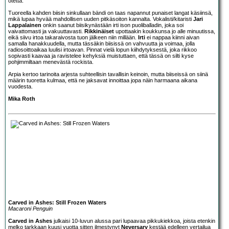
otetta.
Tuoreella kahden biisin sinkullaan bändi on taas napannut punaiset langat käsiinsä,
mikä lupaa hyvää mahdollisen uuden pitkäsoiton kannalta. Vokalisti/kitaristi
Jari
Lappalainen
onkin saanut biisikynästään irti ison puoliballadin, joka soi
vaivattomasti ja vakuuttavasti.
Rikkinäiset
upottaakin koukkunsa jo alle minuutissa,
eikä siivu irtoa takaraivosta tuon jälkeen niin millään.
Irti
ei nappaa kiinni aivan
samalla hanakkuudella, mutta tässäkin biisissä on vahvuutta ja voimaa, jolla
radiosoittoaikaa luulisi irtoavan. Pinnat vielä lopun kiihdytyksestä, joka rikkoo
sopivasti kaavaa ja ravistelee kehyksiä muistuttaen, että tässä on silti kyse
pohjimmiltaan menevästä rockista.
Arpia kertoo tarinoita arjesta suhteellisin tavallisin keinoin, mutta biiseissä on siinä
määrin tuoretta kulmaa, että ne jaksavat innoittaa jopa näin harmaana aikana
vuodesta.
Mika Roth
Carved in Ashes: Still Frozen Waters
Macaroni Penguin
Carved in Ashes
julkaisi 10-luvun alussa pari lupaavaa pikkukiekkoa, joista etenkin
melko tarkkaan kuusi vuotta sitten ilmestynyt
Neversary
kestää edelleen vertailua