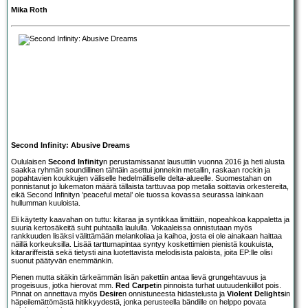
Mika Roth
Second Infinity: Abusive Dreams
Oululaisen
Second Infinity
n perustamissanat lausuttiin vuonna 2016 ja heti alusta
saakka ryhmän soundillinen tähtäin asettui jonnekin metallin, raskaan rockin ja
popahtavien koukkujen väliselle hedelmälliselle delta-alueelle. Suomestahan on
ponnistanut jo lukematon määrä tällaista tarttuvaa pop metalia soittavia orkestereita,
eikä Second Infinityn ’peaceful metal’ ole tuossa kovassa seurassa lainkaan
hullumman kuuloista.
Eli käytetty kaavahan on tuttu: kitaraa ja syntikkaa limittäin, nopeahkoa kappaletta ja
suuria kertosäkeitä suht puhtaalla laululla. Vokaaleissa onnistutaan myös
rankkuuden lisäksi välittämään melankoliaa ja kaihoa, josta ei ole ainakaan haittaa
näillä korkeuksilla. Lisää tarttumapintaa syntyy koskettimien pienistä koukuista,
kitarariffeistä sekä tietysti aina luotettavista melodisista paloista, joita EP:lle olisi
suonut päätyvän enemmänkin.
Pienen mutta sitäkin tärkeämmän lisän pakettiin antaa lievä grungehtavuus ja
progeisuus, jotka hierovat mm.
Red Carpet
in pinnoista turhat uutuudenkiillot pois.
Pinnat on annettava myös
Desire
n onnistuneesta hidastelusta ja
Violent Delights
in
häpeilemättömästä hitikkyydestä, jonka perusteella bändille on helppo povata