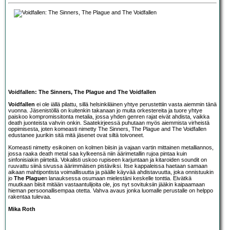
Voidfallen: The Sinners, The Plague and The Voidfallen
Voidfallen
ei ole iällä pilattu, sillä helsinkiläinen yhtye perustettiin vasta aiemmin tänä
vuonna. Jäsenistöllä on kuitenkin takanaan jo muita orkestereita ja tuore yhtye
paiskoo kompromissitonta metalia, jossa yhden genren rajat eivät ahdista, vaikka
death juonteista vahvin onkin. Saatekirjeessä puhutaan myös aiemmista virheistä
oppimisesta, joten komeasti nimetty The Sinners, The Plague and The Voidfallen
edustanee juurikin sitä mitä jäsenet ovat siltä toivoneet.
Komeasti nimetty esikoinen on kolmen biisin ja vajaan vartin mittainen metalliannos,
jossa raaka death metal saa kylkeensä niin äärimetallin rujoa pintaa kuin
sinfonisiakin piirteitä. Vokalisti uskoo rupiseen karjuntaan ja kitaroiden soundit on
ruuvattu siinä sivussa äärimmäisen pistäviksi. Itse kappaleissa haetaan samaan
aikaan mahtipontista voimallisuutta ja päälle käyvää ahdistavuutta, joka onnistuukin
jo
The Plague
n lanauksessa osumaan mielestäni keskelle tonttia. Eivätkä
muutkaan biisit mitään vastaantulijoita ole, jos nyt sovituksiin jääkin kaipaamaan
hieman persoonallisempaa otetta. Vahva avaus jonka luomalle perustalle on helppo
rakentaa tulevaa.
Mika Roth