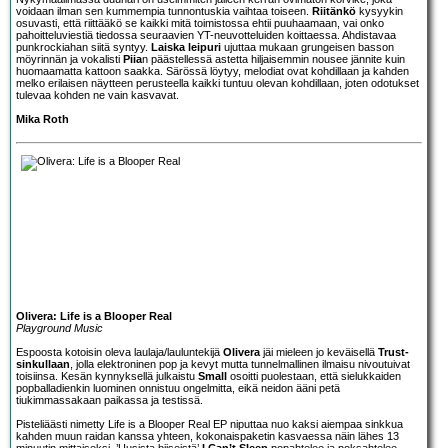
voidaan ilman sen kummempia tunnontuskia vaihtaa toiseen.
Riitänkö
kysyykin
osuvasti, että riittääkö se kaikki mitä toimistossa ehtii puuhaamaan, vai onko
pahoitteluviestiä tiedossa seuraavien YT-neuvotteluiden koittaessa. Ahdistavaa
punkrockiahan siitä syntyy.
Laiska leipuri
ujuttaa mukaan grungeisen basson
möyrinnän ja vokalisti
Piia
n päästellessä astetta hiljaisemmin nousee jännite kuin
huomaamatta kattoon saakka. Särössä löytyy, melodiat ovat kohdillaan ja kahden
melko erilaisen näytteen perusteella kaikki tuntuu olevan kohdillaan, joten odotukset
tulevaa kohden ne vain kasvavat.
Mika Roth
Olivera: Life is a Blooper Real
Playground Music
Espoosta kotoisin oleva laulaja/lauluntekijä
Olivera
jäi mieleen jo keväisellä
Trust-
sinkullaan
, jolla elektroninen pop ja kevyt mutta tunnelmallinen ilmaisu nivoutuivat
toisiinsa. Kesän kynnyksellä julkaistu
Small
osoitti puolestaan, että sielukkaiden
popballadienkin luominen onnistuu ongelmitta, eikä neidon ääni petä
tiukimmassakaan paikassa ja testissä.
Pisteliäästi nimetty Life is a Blooper Real EP niputtaa nuo kaksi aiempaa sinkkua
kahden muun raidan kanssa yhteen, kokonaispaketin kasvaessa näin lähes 13
minuutin mittaiseksi. ’Uusista biiseistä’
I Can’t Sleep
popahtelee ja poksahtelee