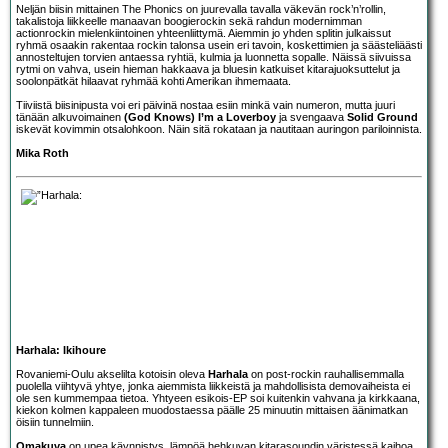
Neljän biisin mittainen The Phonics on juurevalla tavalla väkevän rock’n’rollin,
takalistoja liikkeelle manaavan boogierockin sekä rahdun modernimman
actionrockin mielenkiintoinen yhteenliittymä. Aiemmin jo yhden splitin julkaissut
ryhmä osaakin rakentaa rockin talonsa usein eri tavoin, koskettimien ja säästeliäästi
annosteltujen torvien antaessa ryhtiä, kulmia ja luonnetta sopalle. Näissä siivuissa
rytmi on vahva, usein hieman hakkaava ja bluesin katkuiset kitarajuoksuttelut ja
soolonpätkät hilaavat ryhmää kohti Amerikan ihmemaata.
Tiiviistä biisinipusta voi eri päivinä nostaa esiin minkä vain numeron, mutta juuri
tänään alkuvoimainen
(God Knows) I’m a Loverboy
ja svengaava
Solid Ground
iskevät kovimmin otsalohkoon. Näin sitä rokataan ja nautitaan auringon pariloinnista.
Mika Roth
Harhala: Ikihoure
Rovaniemi-Oulu akselilta kotoisin oleva
Harhala
on post-rockin rauhallisemmalla
puolella viihtyvä yhtye, jonka aiemmista liikkeistä ja mahdollisista demovaiheista ei
ole sen kummempaa tietoa. Yhtyeen esikois-EP soi kuitenkin vahvana ja kirkkaana,
kiekon kolmen kappaleen muodostaessa päälle 25 minuutin mittaisen äänimatkan
öisiin tunnelmiin.
Omakuva
on upea käynnistys, lämpöä hehkuvan kitarasoundin väristessä kaihoa,