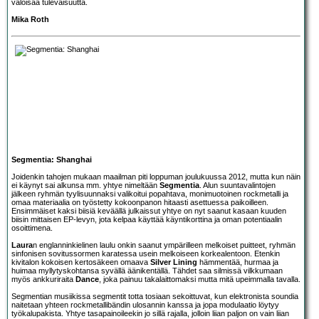
valoisaa tulevaisuutta.
Mika Roth
Segmentia: Shanghai
Joidenkin tahojen mukaan maailman piti loppuman joulukuussa 2012, mutta kun näin
ei käynyt sai alkunsa mm. yhtye nimeltään
Segmentia
. Alun suuntavalintojen
jälkeen ryhmän tyylisuunnaksi valikoitui popahtava, monimuotoinen rockmetalli ja
omaa materiaalia on työstetty kokoonpanon hitaasti asettuessa paikoilleen.
Ensimmäiset kaksi biisiä keväällä julkaissut yhtye on nyt saanut kasaan kuuden
biisin mittaisen EP-levyn, jota kelpaa käyttää käyntikorttina ja oman potentiaalin
osoittimena.
Laura
n englanninkielinen laulu onkin saanut ympärilleen melkoiset puitteet, ryhmän
sinfonisen sovitussormen karatessa usein melkoiseen korkealentoon. Etenkin
kivitalon kokoisen kertosäkeen omaava
Silver Lining
hämmentää, hurmaa ja
huimaa myllytyskohtansa syvällä äänikentällä. Tähdet saa silmissä vilkkumaan
myös ankkuriraita
Dance
, joka painuu takalaittomaksi mutta mitä upeimmalla tavalla.
Segmentian musiikissa segmentit totta tosiaan sekoittuvat, kun elektronista soundia
naitetaan yhteen rockmetallibändin ulosannin kanssa ja jopa modulaatio löytyy
työkalupakista. Yhtye tasapainoileekin jo sillä rajalla, jolloin liian paljon on vain liian