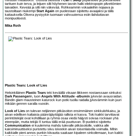
tarttuen kuin terva, ja leijuen silti höyhenen tavoin halki elektropopin pilvettömien
taivaiden. Keveää ja silti niin väkevää. Rohkeammin vokaaleihin nojaava ja
taustoiltaan niukempi
Start Again
on puolestaan sijoitettu avaajaksi ja tällä
kattauksella Olivera pystyykin tuomaan vahvuutensa esiin ilahduttavan
monipuolisesti.
Mika Roth
Plastic Tears: Look of Lies
Helsinkiläinen
Plastic Tears
teki keväällä viisaan liikkeen nostaessaan sinkuksi
Dark Passenger
in, tuon
Angels With Attitude -albumin
jykevän avausraidan.
Bändin glam-mausteinen katurock kun potki tuolla raidalla jykevämmin kuin juuri
mikään genren saralla vuosiin.
Look of Lies
on tulevan neljännen pitkäsoiton ensimmäinen sinkkulohkaisu, ja
aivan edellisen kaltaista päänräjäyttäjää rallista ei kasva. Toki kaikki tarvittavat
perintötekijät ovat kohdillaan ja ryhmä osaa viedä häijysti soivaa rockiaan yhä
eteenpäin, mutta tekijä-X tuntuu tällä erää puuttuvan. B-puoleksi sijoitettu
Communication
ei kuulemma mahdu tulevalle pitkäsoitolle, vaikka alle
kaksiminuuttiseksi puristettu siivu iskeekin aivan toisenlaisella voimalla. Mihin
kaikkialle pieni annos punkin kiivautta saakaan kipaleen sinkoilemaan, kun kaikki