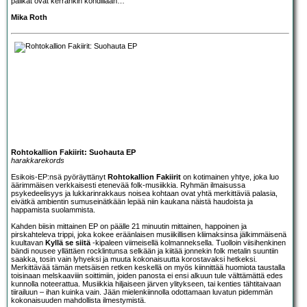
palikat ovat kerrankin kohdillaan…
Mika Roth
Rohtokallion Fakiirit: Suohauta EP
harakkarekords
Esikois-EP:nsä pyöräyttänyt
Rohtokallion Fakiirit
on kotimainen yhtye, joka luo
äärimmäisen verkkaisesti etenevää folk-musiikkia. Ryhmän ilmaisussa
psykedeelisyys ja lukkarinrakkaus noisea kohtaan ovat yhtä merkittäviä palasia,
eivätkä ambientin sumuseinätkään lepää niin kaukana näistä haudoista ja
happamista suolammista.
Kahden biisin mittainen EP on päälle 21 minuutin mittainen, happoinen ja
pirskahteleva trippi, joka kokee eräänlaisen musiikillisen kliimaksinsa jälkimmäisenä
kuultavan
Kyllä se siitä
-kipaleen viimeisellä kolmanneksella. Tuolloin viisihenkinen
bändi nousee yllättäen rocklintunsa selkään ja kiitää jonnekin folk metalin suuntiin
saakka, tosin vain lyhyeksi ja muuta kokonaisuutta korostavaksi hetkeksi.
Merkittävää tämän metsäisen retken keskellä on myös kiinnittää huomiota taustalla
toisinaan melskaaviiin soittimiin, joiden panosta ei ensi alkuun tule välttämättä edes
kunnolla noteerattua. Musiikkia hiljaiseen järven ylitykseen, tai kenties tähtitaivaan
tiirailuun – ihan kuinka vain. Jään mielenkiinnolla odottamaan luvatun pidemmän
kokonaisuuden mahdollista ilmestymistä.