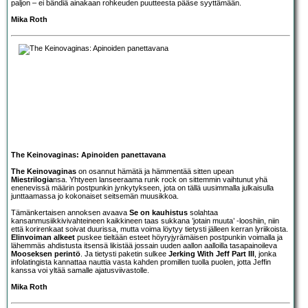
paljon – ei bändiä ainakaan rohkeuden puutteesta pääse syyttämään.
Mika Roth
The Keinovaginas: Apinoiden panettavana
The Keinovaginas
on osannut hämätä ja hämmentää sitten upean
Miestrilogia
nsa. Yhtyeen lanseeraama runk rock on sittemmin vaihtunut yhä
enenevissä määrin postpunkin jynkytykseen, jota on tällä uusimmalla julkaisulla
junttaamassa jo kokonaiset seitsemän muusikkoa.
Tämänkertaisen annoksen avaava
Se on kauhistus
solahtaa
kansanmusiikkivivahteineen kaikkineen taas sukkana ’jotain muuta’ -looshiin, niin
että korirenkaat soivat duurissa, mutta voima löytyy tietysti jälleen kerran lyriikoista.
Elinvoiman alkeet
puskee tieltään esteet höyryjyrämäisen postpunkin voimalla ja
lähemmäs ahdistusta itsensä likistää jossain uuden aallon aalloilla tasapainoileva
Mooseksen perintö
. Ja tietysti paketin sulkee
Jerking With Jeff Part III
, jonka
infolatingista kannattaa nauttia vasta kahden promillen tuolla puolen, jotta Jeffin
kanssa voi yltää samalle ajatusviivastolle.
Mika Roth