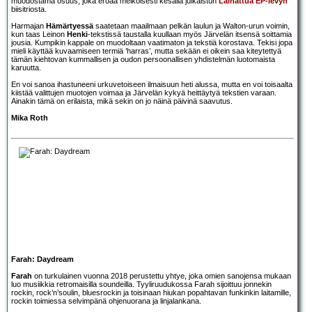
muodostama osuus, joka eroaa melkoisesti kesällä julkaistun
Lainattua EP-levyn
biisitriosta.
Harmajan
Hämärtyessä
saatetaan maailmaan pelkän laulun ja Walton-urun voimin,
kun taas Leinon
Henki
-tekstissä taustalla kuullaan myös Järvelän itsensä soittamia
jousia. Kumpikin kappale on muodoltaan vaatimaton ja tekstiä korostava. Tekisi jopa
mieli käyttää kuvaamiseen termiä ’harras’, mutta sekään ei oikein saa kiteytettyä
tämän kiehtovan kummallisen ja oudon persoonallisen yhdistelmän luotomaista
karuutta.
En voi sanoa ihastuneeni urkuvetoiseen ilmaisuun heti alussa, mutta en voi toisaalta
kiistää valittujen muotojen voimaa ja Järvelän kykyä heittäytyä tekstien varaan.
Ainakin tämä on erilaista, mikä sekin on jo näinä päivinä saavutus.
Mika Roth
Farah: Daydream
Farah
on turkulainen vuonna 2018 perustettu yhtye, joka omien sanojensa mukaan
luo musiikkia retromaisilla soundeilla. Tyyliruudukossa Farah sijoittuu jonnekin
rockin, rock’n’soulin, bluesrockin ja toisinaan hiukan popahtavan funkinkin laitamille,
rockin toimiessa selvimpänä ohjenuorana ja linjalankana.