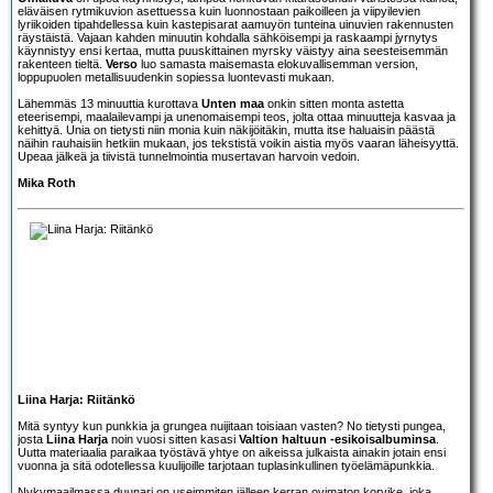
eläväisen rytmikuvion asettuessa kuin luonnostaan paikoilleen ja viipyilevien
lyriikoiden tipahdellessa kuin kastepisarat aamuyön tunteina uinuvien rakennusten
räystäistä. Vajaan kahden minuutin kohdalla sähköisempi ja raskaampi jyrnytys
käynnistyy ensi kertaa, mutta puuskittainen myrsky väistyy aina seesteisemmän
rakenteen tieltä.
Verso
luo samasta maisemasta elokuvallisemman version,
loppupuolen metallisuudenkin sopiessa luontevasti mukaan.
Lähemmäs 13 minuuttia kurottava
Unten maa
onkin sitten monta astetta
eteerisempi, maalailevampi ja unenomaisempi teos, jolta ottaa minuutteja kasvaa ja
kehittyä. Unia on tietysti niin monia kuin näkijöitäkin, mutta itse haluaisin päästä
näihin rauhaisiin hetkiin mukaan, jos tekstistä voikin aistia myös vaaran läheisyyttä.
Upeaa jälkeä ja tiivistä tunnelmointia musertavan harvoin vedoin.
Mika Roth
Liina Harja: Riitänkö
Mitä syntyy kun punkkia ja grungea nuijitaan toisiaan vasten? No tietysti pungea,
josta
Liina Harja
noin vuosi sitten kasasi
Valtion haltuun -esikoisalbuminsa
.
Uutta materiaalia paraikaa työstävä yhtye on aikeissa julkaista ainakin jotain ensi
vuonna ja sitä odotellessa kuulijoille tarjotaan tuplasinkullinen työelämäpunkkia.
Nykymaailmassa duunari on useimmiten jälleen kerran ovimaton korvike, joka