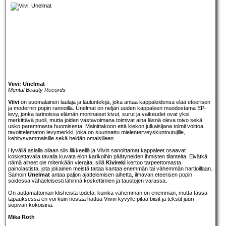
Viivi: Unelmat
Mental Beauty Records
Viivi
on suomalainen laulaja ja lauluntekijä, joka antaa kappaleidensa elää eteerisen
ja modernin popin rannoilla. Unelmat on neljän uuden kappaleen muodostama EP-
levy, jonka tarinoissa elämän moninaiset kivut, surut ja vaikeudet ovat yksi
merkittävä puoli, mutta joiden vastavoimana toimivat aina läsnä oleva toivo sekä
usko paremmasta huomisesta. Mainittakoon että kiekon julkaisijana toimii voittoa
tavoittelematon levymerkki, joka on suunnattu mielenterveyskuntoutujille,
kehitysvammaisille sekä heidän omaisilleen.
Hyvällä asialla ollaan siis liikkeellä ja Viivin sanoittamat kappaleet osaavat
koskettavalla tavalla kuvata elon karikoihin päätyneiden ihmisten tilanteita. Eivätkä
nämä aiheet ole mitenkään vieraita, sillä
Kivireki
kertoo tarpeettomasta
painolastista, jota jokainen meistä taitaa kantaa enemmän tai vähemmän hartioillaan.
Samoin
Unelmat
antaa paljon ajattelemisen aihetta, ilmavan eteerisen popin
soidessa vähäeleisesti lähinnä koskettimien ja taustojen varassa.
On auttamattoman klisheistä todeta, kuinka vähemmän on enemmän, mutta tässä
tapauksessa en voi kuin nostaa hattua Viivin kyvylle pitää biisit ja tekstit juuri
sopivan kokoisina.
Mika Roth