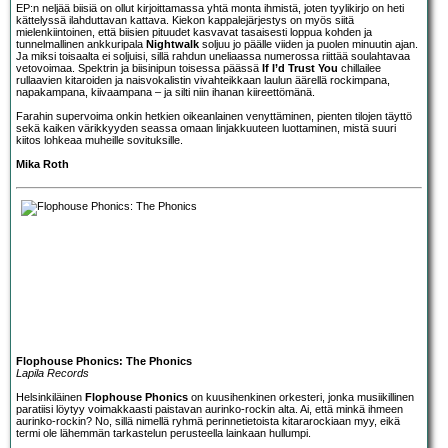
EP:n neljää biisiä on ollut kirjoittamassa yhtä monta ihmistä, joten tyylikirjo on heti
kättelyssä ilahduttavan kattava. Kiekon kappalejärjestys on myös siitä
mielenkiintoinen, että biisien pituudet kasvavat tasaisesti loppua kohden ja
tunnelmallinen ankkuripala
Nightwalk
soljuu jo päälle viiden ja puolen minuutin ajan.
Ja miksi toisaalta ei soljuisi, sillä rahdun uneliaassa numerossa riittää soulahtavaa
vetovoimaa. Spektrin ja biisinipun toisessa päässä
If I’d Trust You
chillailee
rullaavien kitaroiden ja naisvokalistin vivahteikkaan laulun äärellä rockimpana,
napakampana, kiivaampana – ja silti niin ihanan kiireettömänä.
Farahin supervoima onkin hetkien oikeanlainen venyttäminen, pienten tilojen täyttö
sekä kaiken värikkyyden seassa omaan linjakkuuteen luottaminen, mistä suuri
kiitos lohkeaa muheille sovituksille.
Mika Roth
Flophouse Phonics: The Phonics
Lapila Records
Helsinkiläinen
Flophouse Phonics
on kuusihenkinen orkesteri, jonka musiikillinen
paratiisi löytyy voimakkaasti paistavan aurinko-rockin alta. Ai, että minkä ihmeen
aurinko-rockin? No, sillä nimellä ryhmä perinnetietoista kitararockiaan myy, eikä
termi ole lähemmän tarkastelun perusteella lainkaan hullumpi.