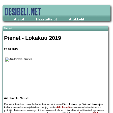
Arviot
Haastattelut
Artikkelit
Pienet
Pienet - Lokakuu 2019
23.10.2019
Aili Järvelä: Sinistä
On vähintäänkin riskaabelia lähteä versioimaan
Eino Leino
n ja
Saima Harmaja
n
kaltaisten raskassarjalaisten runoja, mutta
Aili Järvelä
ei olekaan kuka tahansa
yrittäjä. Tulevan soololevyn toinen osa on kahden Järvelän säveltämän kappaleen