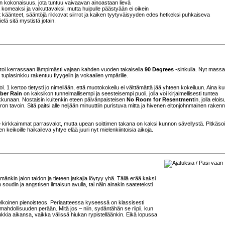
n kokonaisuus, jota tuntuu vaivaavan ainoastaan lievä
komeaksi ja vaikuttavaksi, mutta huipulle päästyään ei oikein
ät käänteet, sääntöjä rikkovat siirrot ja kaiken tyytyväisyyden edes hetkeksi puhkaiseva
lä sitä mystistä jotain.
toi kerrassaan lämpimästi vajaan kahden vuoden takaisella
90 Degrees
-sinkulla. Nyt mass
 tuplasinkku rakentuu flyygelin ja vokaalien ympärille.
. 1 kertoo tietysti jo nimellään, että muotokokeilu ei välttämättä jää yhteen kokeiluun. Aina k
ber Rain
on kaksikon tunnelmallisempi ja seesteisempi puoli, jolla voi kirjaimellisesti tuntea
kunaan. Nostaisin kuitenkin eteen päivänpaisteisen
No Room for Resentment
in, jolla eloi
 tavoin. Sitä paitsi alle neljään minuuttiin puristuva mitta ja hivenen eltonjohnmainen raken
e kirkkaimmat parrasvalot, mutta upean soittimen takana on kaksi kunnon sävellystä. Pitkäsoi
eikoille haikaileva yhtye elää juuri nyt mielenkiintoisia aikoja.
änkin jalon taidon ja tieteen jatkajia löytyy yhä. Tällä erää kaksi
soudin ja angstisen ilmaisun avulla, tai näin ainakin saateteksti
koinen pienoisteos. Periaatteessa kyseessä on klassisesti
ahdollisuuden perään. Mitä jos – niin, sydäntähän se riipii, kun
kukkia aikansa, vaikka välissä hiukan rypistelläänkin. Eikä lopussa