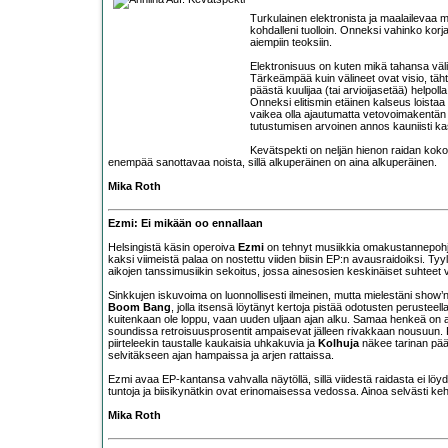
Turkulainen elektronista ja maalailevaa 
kohdalleni tuolloin. Onneksi vahinko kor
aiempiin teoksiin.
Elektronisuus on kuten mikä tahansa väline 
Tärkeämpää kuin välineet ovat visio, tähtä
päästä kuulijaa (tai arvioijasetää) helpoll
Onneksi elitismin etäinen kalseus loistaa
vaikea olla ajautumatta vetovoimakentän 
tutustumisen arvoinen annos kauniisti k
Kevätspekti on neljän hienon raidan kokon
enempää sanottavaa noista, sillä alkuperäinen on aina alkuperäinen.
Mika Roth
Ezmi: Ei mikään oo ennallaan
Helsingistä käsin operoiva
Ezmi
on tehnyt musiikkia omakustannepohja
kaksi viimeistä palaa on nostettu viiden biisin EP:n avausraidoiksi. Ty
aikojen tanssimusiikin sekoitus, jossa ainesosien keskinäiset suhteet va
Sinkkujen iskuvoima on luonnollisesti ilmeinen, mutta mielestäni sh
Boom Bang
, jolla itsensä löytänyt kertoja pistää odotusten perusteel
kuitenkaan ole loppu, vaan uuden uljaan ajan alku. Samaa henkeä on a
soundissa retroisuusprosentit ampaisevat jälleen rivakkaan nousuun. 
piirteleekin taustalle kaukaisia uhkakuvia ja
Kolhuja
näkee tarinan päät
selvitäkseen ajan hampaissa ja arjen rattaissa.
Ezmi avaa EP-kantansa vahvalla näytöllä, sillä viidestä raidasta ei löydy
tuntoja ja biisikynätkin ovat erinomaisessa vedossa. Ainoa selvästi ke
Mika Roth