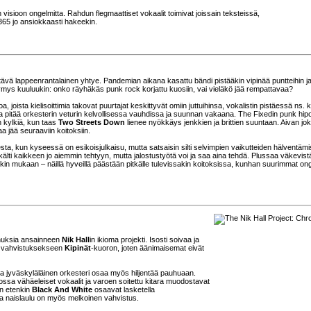
 visioon ongelmitta. Rahdun flegmaattiset vokaalit toimivat joissain teksteissä,
365 jo ansiokkaasti hakeekin.
tävä lappeenrantalainen yhtye. Pandemian aikana kasattu bändi pistääkin vipinää puntteihin j
mys kuuluukin: onko räyhäkäs punk rock korjattu kuosiin, vai vieläkö jää rempattavaa?
, joista kielisoittimia takovat puurtajat keskittyvät omiin juttuihinsa, vokalistin pistäessä ns. 
oka pitää orkesterin veturin kelvollisessa vauhdissa ja suunnan vakaana. The Fixedin punk hip
n kylkiä, kun taas
Two Streets Down
lienee nyökkäys jenkkien ja brittien suuntaan. Aivan jo
a jää seuraaviin koitoksiin.
a, kun kyseessä on esikoisjulkaisu, mutta satsaisin silti selvimpien vaikutteiden hälventäm
kälti kaikkeen jo aiemmin tehtyyn, mutta jalostustyötä voi ja saa aina tehdä. Plussaa väkevist
ikin mukaan – näillä hyveillä päästään pitkälle tulevissakin koitoksissa, kunhan suurimmat on
nnuksia ansainneen
Nik Hall
in ikioma projekti. Isosti soivaa ja
nut vahvistuksekseen
Kipinät
-kuoron, joten äänimaisemat eivät
mutta jyväskyläläinen orkesteri osaa myös hiljentää pauhuaan.
ossa vähäeleiset vokaalit ja varoen soitettu kitara muodostavat
n etenkin
Black And White
osaavat lasketella
va naislaulu on myös melkoinen vahvistus.