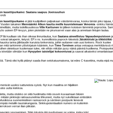
en kasettipurkamo: Saatana saapuu Joensuuhun
cords
en kasettipurkamo
ei jätä kuulijoilleen paljoakaan väistämisvaraa, koska tämän joko tajuaa, t
i. Vuoden takainen
Mennäänkö Alkon kautta meille kuuntelemaan Venomia
-sinkku hämä
nimellään, mutta todellisuudessa
Ville Karttunen
loi jälleen kotoisen lämmintä poprockia. Sa
ös uuteen EP-levyyn, joten pistetään ne pirunsarvet vaan alas ja annetaan lintujen laulaa.
 EP:llä kuullaan siis ihan oikeaa linnunlaulua, kun
Saatana aineellistuu Vapaudenpuistoon
j
 soivat takaperin, tietysti. EP:n ns. kunnollisista poprock-biiseistä
Jätskitötski ja ölkkitölkki
 hauska tarina jälkitaudin karuista lonkeroista, joihin auttanee vain uusi lonkero. Rock kuolee
an mitä tarkimmin ylöskirjatuin kääntein, kun
Timo Torvinen
antaa vetoapua merkittävissä ri
siihen oletettuun kuolemaan tulee, niin eihän mikään pysy näinä päivinä kuolleena. Protopun
a isketään silmään kun
Hyvyyden taistelijat kokoontuvat
ja saavat aikaiseksi omanlaistaa
ntöä. Tämä olisi kyllä pitänyt saada ihan seiskatuumaisena, tai edes C-kasettina, mutta eipä m
 menivät uusiksi sattuneista syistä. Nyt kun maailma on hiljalleen
ulos uutta kiekkoa.
letta, mutta otsikko on siitä huolimatta mitä osuvin kuvaamaan biisien
mitään pinkkejä rakkausunelmia tihkuneet, mutta nyt sukelletaan entistäkin
 Musiikissa suomenkielinen raskasrock ja säröinen postpunk lienevät
sempää metallin taustakangasta. Sinkkupotentiaalisin numero on kuitenkin
ierroksen verran liian pitkään.
kaavojen seuraaminen. Näin iskuista jää puuttumaan se voima, jonka tylyt