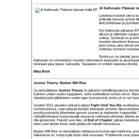
Jii Kaihosalo: Palavan t
Lahdesta kotoisin oleva lau
lyriikoilla tekevän artistin
V
lähti pohtimaan ja pyörittä
Nyt Kaihosalo julkaisee EP-
alkuun ja Valheiden kaupu
voittoa. Synkkää on ja loh
muodon akustisen ilmavuuden
jokin tuntuu aina olevan jot
kolahtaa murheen mustaan 
Synkkyys on taitolaji, joss
Kaihosalo on ymmärtänyt muodon näennäisen kepeyden ja akustispainott
toisinaan jopa ripaus raskautta. Tasapaino on erittäin haastava löytää, m
Mika Roth
Justice Theory: Beaten Will Rise
Jyväskyläläinen
Justice Theory
on jatkanut metallikaavojensa hiomist
kylkeen yhden uuden kappaleen, sekä suhteellisen turhan intron. Bänd
näyttäytyykin jälkikäteen uuden ajan kynnyksenä, jonka yli on nyt har
Vuoden 2021 ainoaksi sinkuksi jäänyt
Fight Until You Die
osoittautuu
murheeseensa, vaan piiskaa itseään eteenpäin armotta. Alkuvoimainen 
kestävyysluokka lähentelee genren suurten ja mahtavien huipputöitä.
robhalfordmaiset huutovokaalit nousevat rohkeasti ylemmäs äänten jouk
olla geneerisiä. Paketin uusi biisi, eli
End of Chapter
, jatkaa melodisen
etten soisi tämän luvun vielä päättyvän bändin historiassa.
Beaten Will Rise on teemoiltaan nähtävissä korona-ajan kiekkona, jo
Vaikeuksia on, mutta kyllä tästä vielä noustaan. Probleemat ovat saane