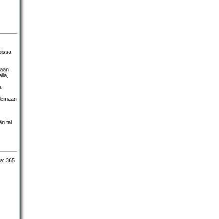
oissa
kaan
lla,
a
telemaan
n tai