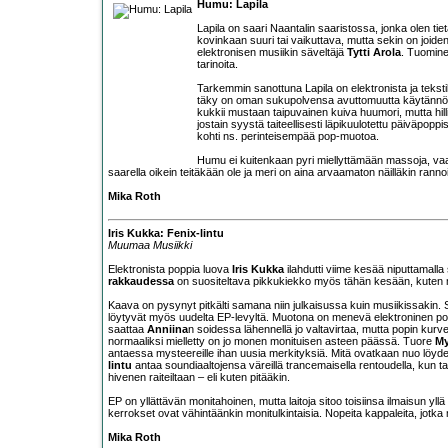
Humu: Lapila
Lapila on saari Naantalin saaristossa, jonka olen ti
kovinkaan suuri tai vaikuttava, mutta sekin on joiden
elektronisen musiikin säveltäjä
Tytti Arola
. Tuomine
tarinoita.
Tarkemmin sanottuna Lapila on elektronista ja tekst
täky on oman sukupolvensa avuttomuutta käytännöll
kukkii mustaan taipuvainen kuiva huumori, mutta hillity
jostain syystä taiteellisesti läpikuulotettu päiväpoppi
kohti ns. perinteisempää pop-muotoa.
Humu ei kuitenkaan pyri miellyttämään massoja, vaan
saarella oikein teitäkään ole ja meri on aina arvaamaton näilläkin rannoi
Mika Roth
Iris Kukka: Fenix-lintu
Muumaa Musiikki
Elektronista poppia luova
Iris Kukka
ilahdutti viime kesää niputtamall
rakkaudessa
on suositeltava pikkukiekko myös tähän kesään, kuten 
Kaava on pysynyt pitkälti samana niin julkaisussa kuin musiikissakin. Si
löytyvät myös uudelta EP-levyltä. Muotona on menevä elektroninen pop,
saattaa
Anniina
n soidessa lähennellä jo valtavirtaa, mutta popin kur
normaaliksi mielletty on jo monen monituisen asteen päässä. Tuore
My
antaessa mysteereille ihan uusia merkityksiä. Mitä ovatkaan nuo löyd
lintu
antaa soundiaaltojensa väreillä trancemaisella rentoudella, kun 
hivenen raiteiltaan – eli kuten pitääkin.
EP on yllättävän monitahoinen, mutta laitoja sitoo toisiinsa ilmaisun yll
kerrokset ovat vähintäänkin monitulkintaisia. Nopeita kappaleita, jo
Mika Roth