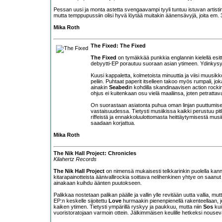
Pessan uusi ja monta astetta svengaavampi tyyli tuntuu istuvan artistin
mutta temppupussiin olisi hyvä löytää muitakin äänensävyjä, joita em. 
Mika Roth
The Fixed: The Fixed
The Fixed
on tymäkkää punkkia englannin kielellä esit
debyytti-EP porautuu suoraan asian ytimeen. Ydinkysy
Kuusi kappaletta, kolmetoista minuuttia ja viisi muusikkoa
peliin. Puhtaat paperit itselleen takoo myös rumpali, j
ainakin
Seabed
in kohdilla skandinaavisen action rocki
ohjus ei kuitenkaan osu vielä maaliinsa, joten petrattava
On suorastaan asiatonta puhua oman linjan puuttumisest
vastaisuudessa. Tietysti musiikissa kaikki perustuu pit
riffeistä ja ennakkoluulottomasta heittäytymisestä musi
saadaan korjattua.
Mika Roth
The Nik Hall Project: Chronicles
Kilahertz Records
The Nik Hall Project
on nimensä mukaisesti telkkarinkin puolella ka
kitarapainotteista äänivallirockia soittava nelihenkinen yhtye on saa
ainakaan kuihdu äänten puutokseen.
Palikkaa nostetaan palikan päälle ja vallin ylle revitään uutta vallia, 
EP:n keskelle sijoitettu
Love
hurmaakin pienenpienellä rakenteellaan, j
kaiken ytimen. Tietysti ympärillä ryskyy ja paukkuu, mutta niin
Sos
kui
vuoristoratojaan varmoin ottein. Jälkimmäisen keulille hetkeksi nouse