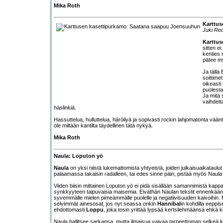
Mika Roth
Karttus
Juki Re
Karttus
sitten e
kenties 
pätee my
Ja tällä
soittimet
oikeasti
puolesta
Ja mitä 
vaihdett
häslinkiä.
Hassuttelua, hulluttelua, häröilyä ja sopivasti rockin lahjomatonta vää
ole miltään kantilta täydellinen tätä nykyä.
Mika Roth
Naula: Loputon yö
Naula
on yksi niistä lukemattomista yhtyeistä, joiden julkaisuaikataulut
palaamassa takaisin radalleen, tai edes sinne päin, pistää myös Naula 
Viiden biisin mittainen Loputon yö ei pidä sisällään samannimistä kappa
synkkyyteen taipuvaisia maisemia. Eiväthän Naulan tekstit ennenkään 
syvemmälle mielen pimeämmälle puolelle ja negatiivisuuden kaivoihin.
selvimmät ainesosat, jos nyt seassa onkin
Hannibal
in kohdilla eeppi
ehdottomasti
Loppu
, joka tosin yrittää lypsää kertsilehmäänsä ehkä k
Naula hallitsee sarkansa, mutta ilmaisua vaivaa tarpeettoman selkeä 