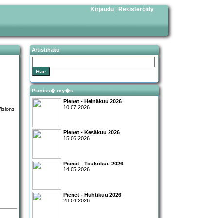
Kirjaudu
Rekisteröidy
|
Artistihaku
Pieniss� my�s
Pienet - Heinäkuu 2026
10.07.2026
Pienet - Kesäkuu 2026
15.06.2026
Pienet - Toukokuu 2026
14.05.2026
Pienet - Huhtikuu 2026
28.04.2026