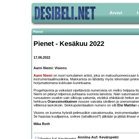
Arviot
H
Pienet
Pienet - Kesäkuu 2022
17.06.2022
Aarni Niemi: Visions
Aarni Niemi
on nuori turkulainen artisti, joka on makuuhuoneessaan 
instrumentaalimusiikkia. Makkarista on lähdetty myös tekemään jonkin 
horjumattomana kukkulan kuninkaana.
Progehtavista ja veikeästi vipeltävistä numeroista on melko helppoa löyt
Niemi on pitänyt kilpensä puhtaana suorista lainoista. Näin satunnais
runsauteen ovatkin vain silkkoja sattumia, eivätkä ohikiitävät hetket an
hehkuva
Oranssinokkainen
nousee vaivatta siivilleen ja unenomain
vilttiensä laskoksiin. Sinkkupotentiaalisin numero on silti
Elsi Mattila
n 
Visions on kumma hybridi pelimusiikin vaivattomuutta, instrumentaali
Se haastaa kuulijaansa, sotkee (tahallisesti?) jälkiään ja jättää ilmaa
Mika Roth
Anniina Auf: Kevätspekti