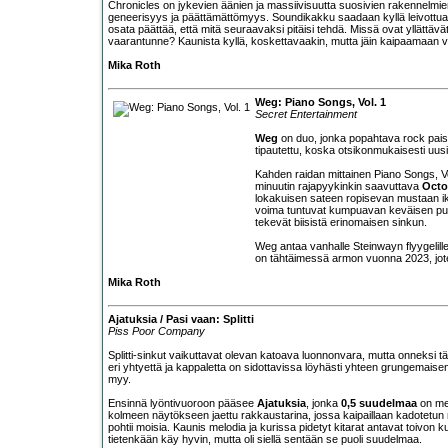
Chronicles on jykevien äänien ja massiivisuutta suosivien rakennelmie
geneerisyys ja päättämättömyys. Soundikakku saadaan kyllä leivottua 
osata päättää, että mitä seuraavaksi pitäisi tehdä. Missä ovat yllättäv
vaarantunne? Kaunista kyllä, koskettavaakin, mutta jäin kaipaamaan vie
Mika Roth
Weg: Piano Songs, Vol. 1
Secret Entertainment
Weg
on duo, jonka popahtava rock pais
tipautettu, koska otsikonmukaisesti uusi
Kahden raidan mittainen Piano Songs, Vol
minuutin rajapyykinkin saavuttava
Octo
lokakuisen sateen ropisevan mustaan ik
voima tuntuvat kumpuavan keväisen puron
tekevät biisistä erinomaisen sinkun.
Weg antaa vanhalle Steinwayn flyygelill
on tähtäimessä armon vuonna 2023, joten k
Mika Roth
Ajatuksia / Pasi vaan: Splitti
Piss Poor Company
Splitti-sinkut vaikuttavat olevan katoava luonnonvara, mutta onneksi täm
eri yhtyettä ja kappaletta on sidottavissa löyhästi yhteen grungemaisen 
myy.
Ensinnä lyöntivuoroon pääsee
Ajatuksia
, jonka
0,5 suudelmaa
on mel
kolmeen näytökseen jaettu rakkaustarina, jossa kaipaillaan kadotetun m
pohtii moisia. Kaunis melodia ja kurissa pidetyt kitarat antavat toivon 
tietenkään käy hyvin, mutta oli siellä sentään se puoli suudelmaa.