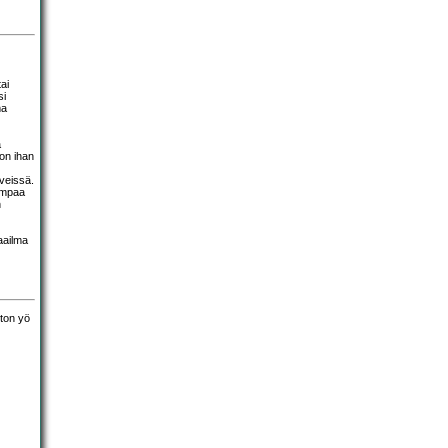
ai
si
ma
a
on ihan
veissä.
kimpaa
n
aailma