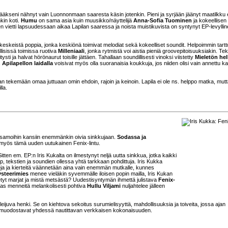
etääkseni nähnyt vain Luonnonmaan saaresta käsin jotenkin. Pieni ja syrjään jäänyt maatilkku e
kin koti.
Humu
on sama asia kuin muusikko/näyttelijä
Anna-Sofia Tuominen
ja kokeellisen
n vietti lapsuudessaan aikaa Lapilan saaressa ja noista muistikuvista on syntynyt EP-levylli
ikeskeistä poppia, jonka keskiönä toimivat melodiat sekä kokeelliset soundit. Helpoimmin tart
isissä toimissa ruotiva
Milleniaali
, jonka rytmistä voi aistia pieniä groovepitoisuuksiakin. Te
sti ja halvat hörönaurut toisille jättäen. Tahallaan soundillisesti vinoksi viistetty
Mieletön hel
s
Apilapellon laidalla
voisivat myös olla suoranaisia koukkuja, jos niiden olisi vain annettu 
 tekemään omaa juttuaan omin ehdoin, rajoin ja keinoin. Lapila ei ole ns. helppo matka, mutt
lla.
a samoihin kansiin enemmänkin oivia sinkkujaan.
Sodassa ja
myös tämä uuden uutukainen Fenix-lintu.
tten em. EP:n Iris Kukalta on ilmestynyt neljä uutta sinkkua, jotka kaikki
 tekstien ja soundien ollessa yhtä tarkkaan pohdittuja. Iris Kukka
veja ja kierteitä väännetään aina vain enemmän mutkalle, kunnes
steerimies
menee vieläkin syvemmälle iloisen popin mailla, Iris Kukan
etyt marjat ja mistä metsästä? Uudestisyntymän ihmettä julistava
Fenix-
taas menneitä melankolisesti pohtiva
Hullu Viljami
nuljahtelee jälleen
ä leijuva henki. Se on kiehtova sekoitus surumielisyyttä, mahdollisuuksia ja toiveita, jossa ajan
tka muodostavat yhdessä nautittavan verkkaisen kokonaisuuden.