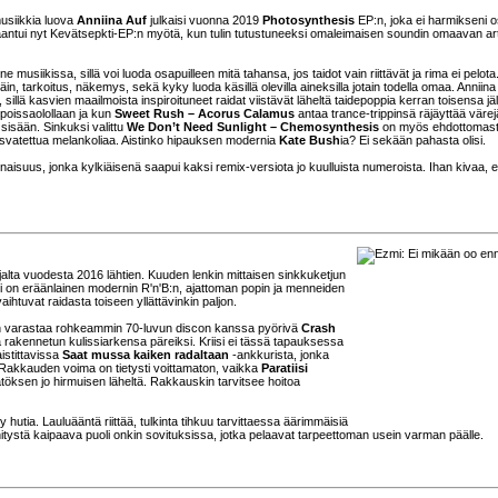
musiikkia luova
Anniina Auf
julkaisi vuonna 2019
Photosynthesis
EP:n, joka ei harmikseni 
jaantui nyt Kevätsepkti-EP:n myötä, kun tulin tutustuneeksi omaleimaisen soundin omaavan art
musiikissa, sillä voi luoda osapuilleen mitä tahansa, jos taidot vain riittävät ja rima ei pelota
in, tarkoitus, näkemys, sekä kyky luoda käsillä olevilla aineksilla jotain todella omaa. Anniina 
a, sillä kasvien maailmoista inspiroituneet raidat viistävät läheltä taidepoppia kerran toisensa jä
 poissaolollaan ja kun
Sweet Rush – Acorus Calamus
antaa trance-trippinsä räjäyttää värej
sisään. Sinkuksi valittu
We Don’t Need Sunlight – Chemosynthesis
on myös ehdottomast
asvatettua melankoliaa. Aistinko hipauksen modernia
Kate Bush
ia? Ei sekään pahasta olisi.
aisuus, jonka kylkiäisenä saapui kaksi remix-versiota jo kuulluista numeroista. Ihan kivaa, e
lta vuodesta 2016 lähtien. Kuuden lenkin mittaisen sinkkuketjun
yli on eräänlainen modernin R'n'B:n, ajattoman popin ja menneiden
ihtuvat raidasta toiseen yllättävinkin paljon.
ow’n varastaa rohkeammin 70-luvun discon kanssa pyörivä
Crash
la rakennetun kulissiarkensa päreiksi. Kriisi ei tässä tapauksessa
istittavissa
Saat mussa kaiken radaltaan
-ankkurista, jonka
Rakkauden voima on tietysti voittamaton, vaikka
Paratiisi
öksen jo hirmuisen läheltä. Rakkauskin tarvitsee hoitoa
 hutia. Lauluääntä riittää, tulkinta tihkuu tarvittaessa äärimmäisiä
hitystä kaipaava puoli onkin sovituksissa, jotka pelaavat tarpeettoman usein varman päälle.