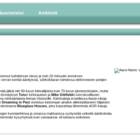
aastattelut
Artikkelit
koonnut kahdeksan siivun ja noin 20 minuutin annoksen
verran kenttä-äänityksiä, sähkökitaran toimiessa elektronisten pohjien
ää jälkiä niin 90-luvun kikkailijoista kuin 70-luvun pioneereistakin, mutta
et törmäykset
Toto
n kirkkauteen ja
Mike Oldfield
in kerrokselliseen
na minkäänlaista leimaa Visionsille. Kärkiraitoja erotellessa Aasia-viboja
en
Dreaming in Past
onnistuu kietomaan ainakin allekirjoittaneen hiljaisten
vahvistama
Blueglass Houses
, joka kopsahtaa lähemmäs AOR-katuja.
progen kunnianhimoa ja omassa makkarissa syntyneitä veikeitä äänikokeita.
n enemmän kysymyksiä kuin vastauksia: eli loistava esikoinen.