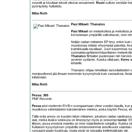
soundit ja kivuliaat tekstit olisivat ansainneet.
Ruuti
sulkee sentään kiek
pyöräytetty hulluttelu.
Mika Roth
Pasi Mikael: Thanatos
Pasi Mikael
on melankolista ja melodista p
korostetaan ympärillä vaikuttavan, osin nime
Neljän raidan mittainen EP-levy onkin kuin 
muodostaa mitään ehyempää pakettia. Ava
kulmikkaalla tavallaan. Juuri kauemmas tuos
suomalaisugrilainen/slaavilainen melankolisu
Thanatos
flirttailee puolestaan niin härskis
avoimin sydämin. Kuinka ollakaan,
Kerro s
lehdelle.
Thanatos vihjaa nimellään tanssilattioiden
monipuolisesti jää ilmaan enemmän kysymyksiä kuin vastauksia. Asiat o
kiittämään.
Mika Roth
Pessa: 365
PME Records
Pessa
pisti modernin R’n’B:n svengaamaan viime vuoden lopulla, kun
musiikissa vähintäänkin kaksiteräinen miekka, jonka käytön Pessa, el
Tällä erää annos on kuuden biisin mittainen, jokaisen raidan sijoittues
tääl, minkä lisäksi sinkkuna on ilmestynyt myös jo sinisempi
tuntei
. E
liittoon, jossa ensinnä mainittu on trion määrittelevin tukijalka. Kuinka 
Kultaisen kysymyksen ympärillä onnistuneimmat askelkuviot vääntää 
runsaasti popin koukkuja, mutta eivät ne toisaalta kiellettyjäkään ole.