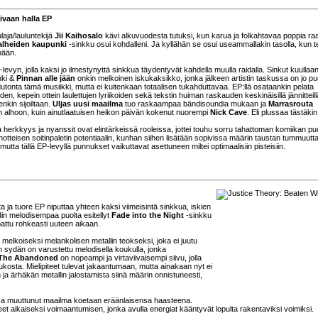
aivaan halla EP
laja/lauluntekijä
Jii Kaihosalo
kävi alkuvuodesta tutuksi, kun karua ja folkahtavaa poppia raa
alheiden kaupunki
-sinkku osui kohdalleni. Ja kyllähän se osui useammallakin tasolla, kun t
mään.
levyn, jolla kaksi jo ilmestynyttä sinkkua täydentyvät kahdella muulla raidalla. Sinkut kuullaan
nki &
Pinnan alle jään
onkin melkoinen iskukaksikko, jonka jälkeen artistin taskussa on jo puo
dutonta tämä musiikki, mutta ei kuitenkaan totaalisen tukahduttavaa. EP:llä osataankin pelata
, kepein ottein laulettujen lyriikoiden sekä tekstin huiman raskauden keskinäisillä jännitteill
enkin sijoiltaan.
Uljas uusi maailma
tuo raskaampaa bändisoundia mukaan ja
Marrasrouta
alhoon, kuin ainutlaatuisen heikon päivän kokenut nuorempi
Nick Cave
. Eli plussaa tästäkin
a herkkyys ja nyanssit ovat elintärkeissä rooleissa, jottei touhu sorru tahattoman komiikan puo
eisen soitinpaletin potentiaalin, kunhan siihen lisätään sopivissa määrin taustan tummuutta
utta tällä EP-levyllä punnukset vaikuttavat asettuneen miltei optimaalisiin pisteisiin.
a ja tuore EP niputtaa yhteen kaksi viimeisintä sinkkua, iskien
in melodisempaa puolta esitellyt
Fade into the Night
-sinkku
pattu rohkeasti uuteen aikaan.
 melkoiseksi melankolisen metallin teokseksi, joka ei juutu
sydän on varustettu melodisella koukulla, jonka
The Abandoned
on nopeampi ja virtaviivaisempi siivu, jolla
osta. Mielipiteet tulevat jakaantumaan, mutta ainakaan nyt ei
 ja ärhäkän metallin jalostamista siinä määrin onnistuneesti,
ssa muuttunut maailma koetaan eräänlaisensa haasteena.
et aikaiseksi voimaantumisen, jonka avulla energiat kääntyvät lopulta rakentaviksi voimiksi.