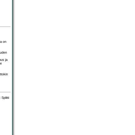
aa on
uuden
suus ja
ne
ttokin