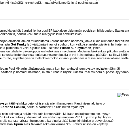
on virkistävällä hc-ryskeellä, mutta siivu lienee lähinnä puolitosissaan
oprockia esittävä artisti, jonka uusi EP katkaisee pidemmän puoleisen hiljaisuuden. Saatesan
kkäänkin, bändin vaikutusta niin tyyliin kuin sovituksiinkin.
neljän erilaisen lohkon muodostama kollaasimainen ääniteos, jonka ei ole ollut edes tarkoitus
usraita
Get Funky
lyö välittömästi jauhot suuhun, kun valkoiset miehet pistävät funkaten oma
ta pisteestä ei voisi sijoittua rock-iskelmä
Piilotit sun sydämen
, jonka
us on tähdätty viikonloppuisien kollektiivisiin sydämiin. Modernia bilekenkää jalkoihin ujuttav
ti tanssilattioiden kanssa, että satunnainen kuulija ei voi kuin pudistaa päätään, tai liittyä juhliin
e mulle
, sujahtaa ysärin melankoliarockin virtaan, jääden tosin tässä seurassa lähinnä soit
 olevan Pasi Mikaelin tähtäimessä, mutta kun herra yhtyeineen pystyy revittelemään näin
sataan ja hommat hallittaan, mutta turhasta linjakkuudesta Pasi Mikaelia ei pääse syyttämää
pysyn tääl -sinkku
betonoi itsensä arjen ihanuuteen. Karsimisen jalo taito on
i
Lorenzo Laakso
, hallitsi suvereenisti silloin kuten myös nyt.
sa noin kolmen ja neljän minuutin keston väliin. Mukaan on kelpuutettu em. pysyn
P:n kaikkia raitoja yhdistää halu entistäkin syvempään R’n’B:n, jazzin ja hip hopin
siis olla samaan aikaan huippuunsa karsittu ja pitää kuitenkin biittien groove elossa?
mielestäni
tipuin alas taivaalt
sekä ankkuraita
365
. Toki biiseissä on käytetty