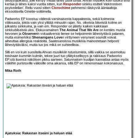
debyyttijulkaisu, jolle kertyy mittaa lähes puoli tuntia. Ahvan musiikki kävi tutuksi ensi
kertaa jo lähes kaksi vuotta sitten, kun
Responder
-sinkku esitteli ’elektronisen
psykedelian’. Reilu vuosi sitten
Clorochime
pehmensi räiskyviä ääniaaltoja
eksoottisella Ginette-soittimella.
Padworks EP koostuu viidestä varsinaisesta kappaleesta, sekä kolmesta
väliosasta, joista vain yksi ylittää minuutin rajan. Ns. oikeista biiseistä kolme on
julkaistu sinkkuina, ja vain em. Responder on jätetty kaiken kaikkiaan
sinkkubiiseistä ulos. Elokuvamainen
The Animal That We Are
on kenties musta
hevonen ja
Observer
in vokaaliversio lienee se helpoimmin lähestyttävä palanen,
mutta esimerkiksi
Shenanigans Love
n virttyneen venyneet soundit voivat
aiheuttaa allergisia reaktioita. Saatesanoissa musiikkia mainostetaan helposti
lähestyttäväksi, mutta tuo jos mikä on suhteellista.
Silti en voi kuin suositella Ahvan musiikkiin tutustumista, sillä vaikka se asemoituu
toisinaan kummiin kulmiin, tekee juuri tuo yllätyksellisyys ja raikkaus Padworks
EP:stä itsensä näköisen pikku aarteen. Satunnaisen kuulijan kannattaa antaa myös
väleihin puristuville väliosille oma aikansa, sillä EP on nimenomaan kokonaisuus.
Mika Roth
Ajatuksia: Rakastan itseäni ja haluan elää