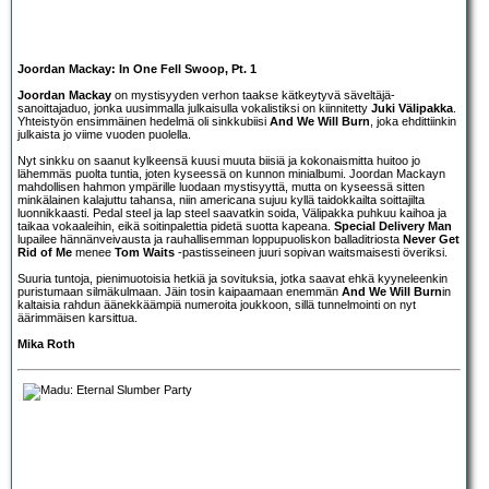
Joordan Mackay: In One Fell Swoop, Pt. 1
Joordan Mackay
on mystisyyden verhon taakse kätkeytyvä säveltäjä-
sanoittajaduo, jonka uusimmalla julkaisulla vokalistiksi on kiinnitetty
Juki Välipakka
.
Yhteistyön ensimmäinen hedelmä oli sinkkubiisi
And We Will Burn
, joka ehdittiinkin
julkaista jo viime vuoden puolella.
Nyt sinkku on saanut kylkeensä kuusi muuta biisiä ja kokonaismitta huitoo jo
lähemmäs puolta tuntia, joten kyseessä on kunnon minialbumi. Joordan Mackayn
mahdollisen hahmon ympärille luodaan mystisyyttä, mutta on kyseessä sitten
minkälainen kalajuttu tahansa, niin americana sujuu kyllä taidokkailta soittajilta
luonnikkaasti. Pedal steel ja lap steel saavatkin soida, Välipakka puhkuu kaihoa ja
taikaa vokaaleihin, eikä soitinpalettia pidetä suotta kapeana.
Special Delivery Man
lupailee hännänveivausta ja rauhallisemman loppupuoliskon balladitriosta
Never Get
Rid of Me
menee
Tom Waits
-pastisseineen juuri sopivan waitsmaisesti överiksi.
Suuria tuntoja, pienimuotoisia hetkiä ja sovituksia, jotka saavat ehkä kyyneleenkin
puristumaan silmäkulmaan. Jäin tosin kaipaamaan enemmän
And We Will Burn
in
kaltaisia rahdun äänekkäämpiä numeroita joukkoon, sillä tunnelmointi on nyt
äärimmäisen karsittua.
Mika Roth