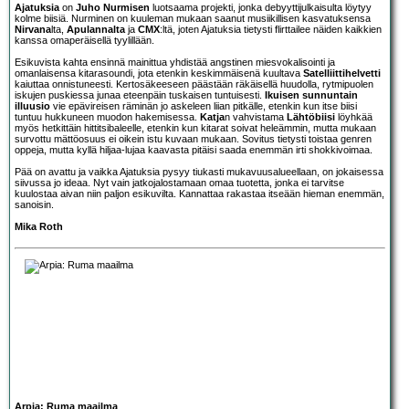
Ajatuksia
on
Juho Nurmisen
luotsaama projekti, jonka debyyttijulkaisulta löytyy
kolme biisiä. Nurminen on kuuleman mukaan saanut musiikillisen kasvatuksensa
Nirvana
lta,
Apulannalta
ja
CMX
:ltä, joten Ajatuksia tietysti flirttailee näiden kaikkien
kanssa omaperäisellä tyylillään.
Esikuvista kahta ensinnä mainittua yhdistää angstinen miesvokalisointi ja
omanlaisensa kitarasoundi, jota etenkin keskimmäisenä kuultava
Satelliittihelvetti
kaiuttaa onnistuneesti. Kertosäkeeseen päästään räkäisellä huudolla, rytmipuolen
iskujen puskiessa junaa eteenpäin tuskaisen tuntuisesti.
Ikuisen sunnuntain
illuusio
vie epävireisen räminän jo askeleen liian pitkälle, etenkin kun itse biisi
tuntuu hukkuneen muodon hakemisessa.
Katja
n vahvistama
Lähtöbiisi
löyhkää
myös hetkittäin hittitsibaleelle, etenkin kun kitarat soivat heleämmin, mutta mukaan
survottu mättöosuus ei oikein istu kuvaan mukaan. Sovitus tietysti toistaa genren
oppeja, mutta kyllä hiljaa-lujaa kaavasta pitäisi saada enemmän irti shokkivoimaa.
Pää on avattu ja vaikka Ajatuksia pysyy tiukasti mukavuusalueellaan, on jokaisessa
siivussa jo ideaa. Nyt vain jatkojalostamaan omaa tuotetta, jonka ei tarvitse
kuulostaa aivan niin paljon esikuvilta. Kannattaa rakastaa itseään hieman enemmän,
sanoisin.
Mika Roth
Arpia: Ruma maailma