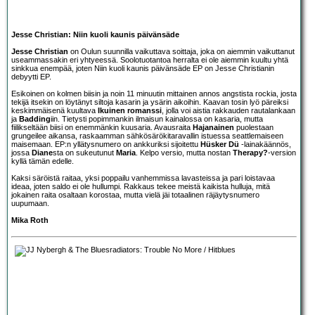
Jesse Christian: Niin kuoli kaunis päivänsäde
Jesse Christian
on Oulun suunnilla vaikuttava soittaja, joka on aiemmin vaikuttanut
useammassakin eri yhtyeessä. Soolotuotantoa herralta ei ole aiemmin kuultu yhtä
sinkkua enempää, joten Niin kuoli kaunis päivänsäde EP on Jesse Christianin
debyytti EP.
Esikoinen on kolmen biisin ja noin 11 minuutin mittainen annos angstista rockia, josta
tekijä itsekin on löytänyt siltoja kasarin ja ysärin aikoihin. Kaavan tosin lyö päreiksi
keskimmäisenä kuultava
Ikuinen romanssi
, jolla voi aistia rakkauden rautalankaan
ja
Badding
iin. Tietysti popimmankin ilmaisun kainalossa on kasaria, mutta
fiilikseltään biisi on enemmänkin kuusaria. Avausraita
Hajanainen
puolestaan
grungeilee aikansa, raskaamman sähkösärökitaravallin istuessa seattlemaiseen
maisemaan. EP:n yllätysnumero on ankkuriksi sijoitettu
Hüsker Dü
-lainakäännös,
jossa
Diane
sta on sukeutunut
Maria
. Kelpo versio, mutta nostan
Therapy?
-version
kyllä tämän edelle.
Kaksi säröistä raitaa, yksi poppailu vanhemmissa lavasteissa ja pari loistavaa
ideaa, joten saldo ei ole hullumpi. Rakkaus tekee meistä kaikista hulluja, mitä
jokainen raita osaltaan korostaa, mutta vielä jäi totaalinen räjäytysnumero
uupumaan.
Mika Roth