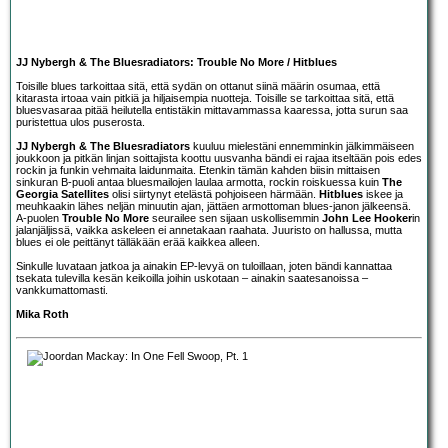
JJ Nybergh & The Bluesradiators: Trouble No More / Hitblues
Toisille blues tarkoittaa sitä, että sydän on ottanut siinä määrin osumaa, että
kitarasta irtoaa vain pitkiä ja hiljaisempia nuotteja. Toisille se tarkoittaa sitä, että
bluesvasaraa pitää heilutella entistäkin mittavammassa kaaressa, jotta surun saa
puristettua ulos puserosta.
JJ Nybergh & The Bluesradiators
kuuluu mielestäni ennemminkin jälkimmäiseen
joukkoon ja pitkän linjan soittajista koottu uusvanha bändi ei rajaa itseltään pois edes
rockin ja funkin vehmaita laidunmaita. Etenkin tämän kahden biisin mittaisen
sinkuran B-puoli antaa bluesmailojen laulaa armotta, rockin roiskuessa kuin
The
Georgia Satellites
olisi siirtynyt etelästä pohjoiseen härmään.
Hitblues
iskee ja
meuhkaakin lähes neljän minuutin ajan, jättäen armottoman blues-janon jälkeensä.
A-puolen
Trouble No More
seurailee sen sijaan uskollisemmin
John Lee Hooker
in
jalanjäljissä, vaikka askeleen ei annetakaan raahata. Juuristo on hallussa, mutta
blues ei ole peittänyt tälläkään erää kaikkea alleen.
Sinkulle luvataan jatkoa ja ainakin EP-levyä on tuloillaan, joten bändi kannattaa
tsekata tulevilla kesän keikoilla joihin uskotaan – ainakin saatesanoissa –
vankkumattomasti.
Mika Roth