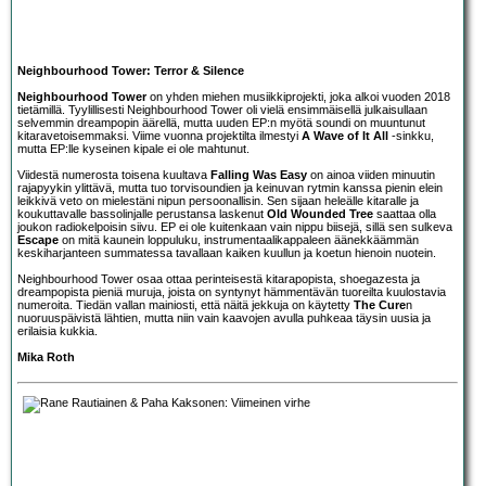
Neighbourhood Tower: Terror & Silence
Neighbourhood Tower
on yhden miehen musiikkiprojekti, joka alkoi vuoden 2018
tietämillä. Tyylillisesti Neighbourhood Tower oli vielä ensimmäisellä julkaisullaan
selvemmin dreampopin äärellä, mutta uuden EP:n myötä soundi on muuntunut
kitaravetoisemmaksi. Viime vuonna projektilta ilmestyi
A Wave of It All
-sinkku,
mutta EP:lle kyseinen kipale ei ole mahtunut.
Viidestä numerosta toisena kuultava
Falling Was Easy
on ainoa viiden minuutin
rajapyykin ylittävä, mutta tuo torvisoundien ja keinuvan rytmin kanssa pienin elein
leikkivä veto on mielestäni nipun persoonallisin. Sen sijaan heleälle kitaralle ja
koukuttavalle bassolinjalle perustansa laskenut
Old Wounded Tree
saattaa olla
joukon radiokelpoisin siivu. EP ei ole kuitenkaan vain nippu biisejä, sillä sen sulkeva
Escape
on mitä kaunein loppuluku, instrumentaalikappaleen äänekkäämmän
keskiharjanteen summatessa tavallaan kaiken kuullun ja koetun hienoin nuotein.
Neighbourhood Tower osaa ottaa perinteisestä kitarapopista, shoegazesta ja
dreampopista pieniä muruja, joista on syntynyt hämmentävän tuoreilta kuulostavia
numeroita. Tiedän vallan mainiosti, että näitä jekkuja on käytetty
The Cure
n
nuoruuspäivistä lähtien, mutta niin vain kaavojen avulla puhkeaa täysin uusia ja
erilaisia kukkia.
Mika Roth