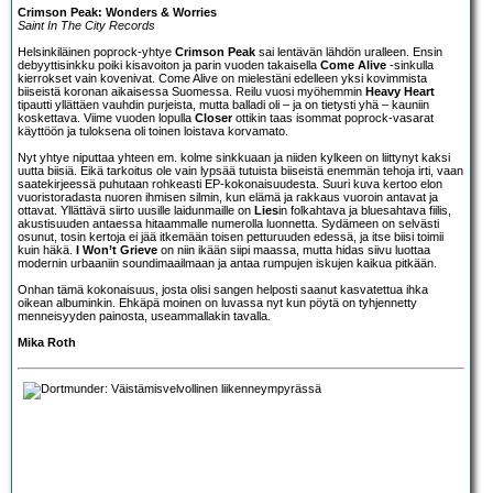
Crimson Peak: Wonders & Worries
Saint In The City Records
Helsinkiläinen poprock-yhtye
Crimson Peak
sai lentävän lähdön uralleen. Ensin
debyyttisinkku poiki kisavoiton ja parin vuoden takaisella
Come Alive
-sinkulla
kierrokset vain kovenivat. Come Alive on mielestäni edelleen yksi kovimmista
biiseistä koronan aikaisessa Suomessa. Reilu vuosi myöhemmin
Heavy Heart
tipautti yllättäen vauhdin purjeista, mutta balladi oli – ja on tietysti yhä – kauniin
koskettava. Viime vuoden lopulla
Closer
ottikin taas isommat poprock-vasarat
käyttöön ja tuloksena oli toinen loistava korvamato.
Nyt yhtye niputtaa yhteen em. kolme sinkkuaan ja niiden kylkeen on liittynyt kaksi
uutta biisiä. Eikä tarkoitus ole vain lypsää tutuista biiseistä enemmän tehoja irti, vaan
saatekirjeessä puhutaan rohkeasti EP-kokonaisuudesta. Suuri kuva kertoo elon
vuoristoradasta nuoren ihmisen silmin, kun elämä ja rakkaus vuoroin antavat ja
ottavat. Yllättävä siirto uusille laidunmaille on
Lies
in folkahtava ja bluesahtava fiilis,
akustisuuden antaessa hitaammalle numerolla luonnetta. Sydämeen on selvästi
osunut, tosin kertoja ei jää itkemään toisen petturuuden edessä, ja itse biisi toimii
kuin häkä.
I Won’t Grieve
on niin ikään siipi maassa, mutta hidas siivu luottaa
modernin urbaaniin soundimaailmaan ja antaa rumpujen iskujen kaikua pitkään.
Onhan tämä kokonaisuus, josta olisi sangen helposti saanut kasvatettua ihka
oikean albuminkin. Ehkäpä moinen on luvassa nyt kun pöytä on tyhjennetty
menneisyyden painosta, useammallakin tavalla.
Mika Roth