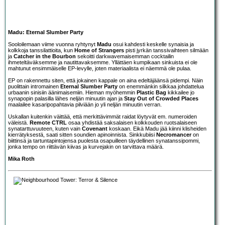
Madu: Eternal Slumber Party
Sooloilemaan viime vuonna ryhtynyt
Madu
osui kahdesti keskelle synaisia ja
kolkkoja tanssilattioita, kun
Home of Strangers
pisti jyrkän tanssivaihteen silmään
ja
Catcher in the Bourbon
sekoitti darkwavemaisemman cocktailin
ihmeteltäväksemme ja nautittavaksemme. Yllättäen kumpikaan sinkuista ei ole
mahtunut ensimmäiselle EP-levylle, joten materiaalista ei näemmä ole pulaa.
EP on rakennettu siten, että jokainen kappale on aina edeltäjäänsä pidempi. Näin
puolittain intromainen
Eternal Slumber Party
on enemmänkin silkkaa johdattelua
urbaanin sinisiin äänimaisemiin. Hieman myöhemmin
Plastic Bag
kikkailee jo
synapopin palasilla lähes neljän minuutin ajan ja
Stay Out of Crowded Places
maalailee kasaripopahtavia pilviään jo yli neljän minuutin verran.
Uskallan kuitenkin väittää, että merkittävimmät raidat löytyvät em. numeroiden
väleistä.
Remote CTRL
osaa yhdistää saksalaisen kolkkouden ruotsalaiseen
synatarttuvuuteen, kuten vain
Covenant
koskaan. Eikä Madu jää kiinni klisheiden
kierrätyksestä, saati sitten soundien apinoinnista. Sinkkubiisi
Necromancer
on
biittinsä ja tartuntapintojensa puolesta osapuilleen täydellinen synatanssipommi,
jonka tempo on riittävän kiivas ja kurvejakin on tarvittava määrä.
Mika Roth