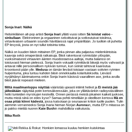
Sonja Inari: Nälkä
Helsinkiläinen alt-pop artisti
Sonja Inari
yllätti vuosi sitten
Sä loistat valoo -
sinkullaan
. Elektroninen ja orgaaninen sekoittuivat ja sotkeutuivat toisiinsa,
virtaviivaisen urbaanin soundin hävittäessä rajat ympäriltään. Jo tuolloin oli puhetta
EP-levystä, josta on nyt tullut totisinta totta.
Nälkä on kuuden biisin mittainen EP, jonka pinnan alta paljastuu mielenkiintoisia
kaavoja sekä omaperäisiä ratkaisuja. Biisit rakentuvat rytmistään ylöspäin,
vuoksimaisesti virtaavien äänten muodostaessa aaltoja, mutta balanssi on
toistuvasti hieman pielessä. Sonja Inarin vokaalit rytmittävät biisejä myös vahvasti ja
antavat niille persoonallisen nykivän tunnun, kun seinät tahtovat kaareutua
kroonisesti pään ylle.
Medusa
on tämän lievästi toisiaan vastaan sotivien rytmien
huipentuma, joka tuntuu kahden biisin onnekkaalta kolaritulokselta. Lievästi
nyrjähtänyt äänimaisema onkin Sonja Inarin käsissä vaarallinen ase, jonka avulla
biisit jäävät nopeasti mieleen.
Miltä maailmanloppu näyttää
vääristää upeasti intiimit hetket ja
Ei meistä jää
jälkeäkään
räjäyttää potin kertosäkeessään, joka on yllättävänkin radioystävällinen
hetki tunteiden myrskyjen keskellä. Onnen perässä meistä jokainen kaiketi juoksee,
mutta mistä siinä on edes kyse? Samaa pohtii nimellään jo oleellisen kertova
Mä en
osaa pitää kiinni kädestä
, jossa katsotaan jo seuraavan kriisin tuolle puolen. Tulin
aiemmin verranneeksi Sonja Inaria hieman Norjan
Aurora
an, mutta EP:n mitassa on
jo pakko miettiä nuoren
Kate Bush
in mahdollista vaikutusta.
Mika Roth