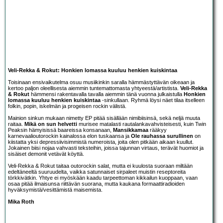
Veli-Rekka & Rokut: Honkien lomassa kuuluu henkien kuiskintaa
Toisinaan ensivaikutelma osuu musiikinkin saralla hämmästyttävän oikeaan ja
kertoo paljon oleellisesta aiemmin tuntemattomasta yhtyeestä/artistista.
Veli-Rekka
& Rokut
hämmensi rakentavalla tavalla aiemmin tänä vuonna julkaistulla
Honkien
lomassa kuuluu henkien kuiskintaa
-sinkullaan. Ryhmä löysi näet tilaa itselleen
folkin, popin, iskelmän ja progeisen rockin välistä.
Mainion sinkun mukaan nimetty EP pitää sisällään nimibiisinsä, sekä neljä muuta
raitaa.
Mikä on sun helvetti
murisee matalasti rautalankavahvisteisesti, kuin Twin
Peaksin hämyisissä baareissa konsanaan,
Mansikkamaa
rääkyy
karnevaalioutorockin kainalossa elon tuskaansa ja
Ole rauhassa surullinen
on
kiistatta yksi depressiivisimmistä numeroista, joita olen pitkään aikaan kuullut.
Jokainen biisi nojaa vahvasti teksteihin, joissa tajunnan virtaus, terävät huomiot ja
sisäiset demonit vetävät köyttä.
Veli-Rekka & Rokut taitaa outorockin salat, mutta ei kuulosta suoraan miltään
edeltäneeltä suuruudelta, vaikka satunnaiset sirpaleet muistin reseptoreita
törkkivätkin. Yhtye ei myöskään kaadu tarpeettoman kikkailun kuoppaan, vaan
osaa pitää ilmaisunsa riittävän suorana, mutta kaukana formaattiradioiden
hyväksymistä/vesittämistä maisemista.
Mika Roth