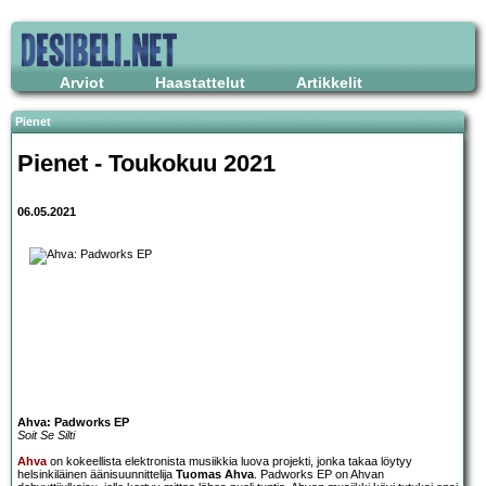
Arviot
Haastattelut
Artikkelit
Pienet
Pienet - Toukokuu 2021
06.05.2021
Ahva: Padworks EP
Soit Se Silti
Ahva
on kokeellista elektronista musiikkia luova projekti, jonka takaa löytyy
helsinkiläinen äänisuunnittelija
Tuomas Ahva
. Padworks EP on Ahvan