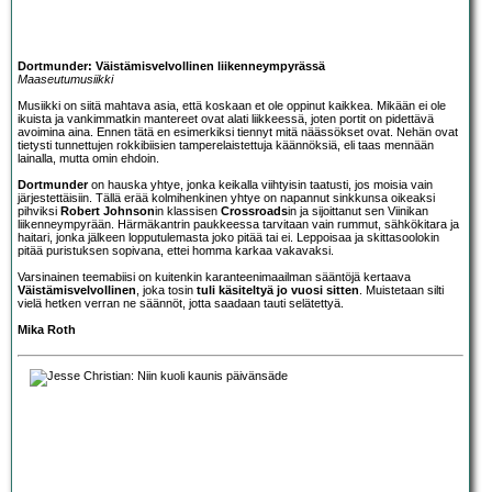
Dortmunder: Väistämisvelvollinen liikenneympyrässä
Maaseutumusiikki
Musiikki on siitä mahtava asia, että koskaan et ole oppinut kaikkea. Mikään ei ole
ikuista ja vankimmatkin mantereet ovat alati liikkeessä, joten portit on pidettävä
avoimina aina. Ennen tätä en esimerkiksi tiennyt mitä näässökset ovat. Nehän ovat
tietysti tunnettujen rokkibiisien tamperelaistettuja käännöksiä, eli taas mennään
lainalla, mutta omin ehdoin.
Dortmunder
on hauska yhtye, jonka keikalla viihtyisin taatusti, jos moisia vain
järjestettäisiin. Tällä erää kolmihenkinen yhtye on napannut sinkkunsa oikeaksi
pihviksi
Robert Johnson
in klassisen
Crossroads
in ja sijoittanut sen Viinikan
liikenneympyrään. Härmäkantrin paukkeessa tarvitaan vain rummut, sähkökitara ja
haitari, jonka jälkeen lopputulemasta joko pitää tai ei. Leppoisaa ja skittasoolokin
pitää puristuksen sopivana, ettei homma karkaa vakavaksi.
Varsinainen teemabiisi on kuitenkin karanteenimaailman sääntöjä kertaava
Väistämisvelvollinen
, joka tosin
tuli käsiteltyä jo vuosi sitten
. Muistetaan silti
vielä hetken verran ne säännöt, jotta saadaan tauti selätettyä.
Mika Roth