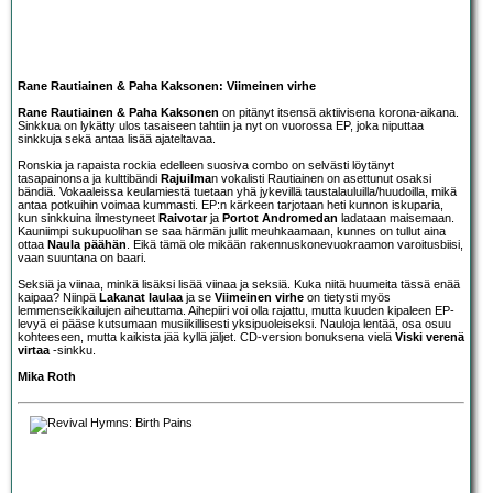
Rane Rautiainen & Paha Kaksonen: Viimeinen virhe
Rane Rautiainen & Paha Kaksonen
on pitänyt itsensä aktiivisena korona-aikana.
Sinkkua on lykätty ulos tasaiseen tahtiin ja nyt on vuorossa EP, joka niputtaa
sinkkuja sekä antaa lisää ajateltavaa.
Ronskia ja rapaista rockia edelleen suosiva combo on selvästi löytänyt
tasapainonsa ja kulttibändi
Rajuilma
n vokalisti Rautiainen on asettunut osaksi
bändiä. Vokaaleissa keulamiestä tuetaan yhä jykevillä taustalauluilla/huudoilla, mikä
antaa potkuihin voimaa kummasti. EP:n kärkeen tarjotaan heti kunnon iskuparia,
kun sinkkuina ilmestyneet
Raivotar
ja
Portot Andromedan
ladataan maisemaan.
Kauniimpi sukupuolihan se saa härmän jullit meuhkaamaan, kunnes on tullut aina
ottaa
Naula päähän
. Eikä tämä ole mikään rakennuskonevuokraamon varoitusbiisi,
vaan suuntana on baari.
Seksiä ja viinaa, minkä lisäksi lisää viinaa ja seksiä. Kuka niitä huumeita tässä enää
kaipaa? Niinpä
Lakanat laulaa
ja se
Viimeinen virhe
on tietysti myös
lemmenseikkailujen aiheuttama. Aihepiiri voi olla rajattu, mutta kuuden kipaleen EP-
levyä ei pääse kutsumaan musiikillisesti yksipuoleiseksi. Nauloja lentää, osa osuu
kohteeseen, mutta kaikista jää kyllä jäljet. CD-version bonuksena vielä
Viski verenä
virtaa
-sinkku.
Mika Roth