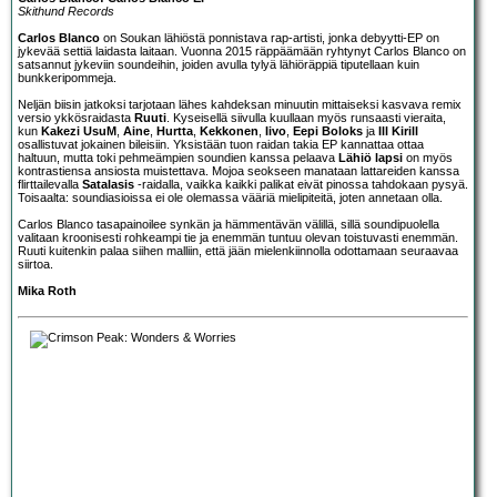
Skithund Records
Carlos Blanco
on Soukan lähiöstä ponnistava rap-artisti, jonka debyytti-EP on
jykevää settiä laidasta laitaan. Vuonna 2015 räppäämään ryhtynyt Carlos Blanco on
satsannut jykeviin soundeihin, joiden avulla tylyä lähiöräppiä tiputellaan kuin
bunkkeripommeja.
Neljän biisin jatkoksi tarjotaan lähes kahdeksan minuutin mittaiseksi kasvava remix
versio ykkösraidasta
Ruuti
. Kyseisellä siivulla kuullaan myös runsaasti vieraita,
kun
Kakezi UsuM
,
Aine
,
Hurtta
,
Kekkonen
,
Iivo
,
Eepi Boloks
ja
Ill Kirill
osallistuvat jokainen bileisiin. Yksistään tuon raidan takia EP kannattaa ottaa
haltuun, mutta toki pehmeämpien soundien kanssa pelaava
Lähiö lapsi
on myös
kontrastiensa ansiosta muistettava. Mojoa seokseen manataan lattareiden kanssa
flirttailevalla
Satalasis
-raidalla, vaikka kaikki palikat eivät pinossa tahdokaan pysyä.
Toisaalta: soundiasioissa ei ole olemassa vääriä mielipiteitä, joten annetaan olla.
Carlos Blanco tasapainoilee synkän ja hämmentävän välillä, sillä soundipuolella
valitaan kroonisesti rohkeampi tie ja enemmän tuntuu olevan toistuvasti enemmän.
Ruuti kuitenkin palaa siihen malliin, että jään mielenkiinnolla odottamaan seuraavaa
siirtoa.
Mika Roth