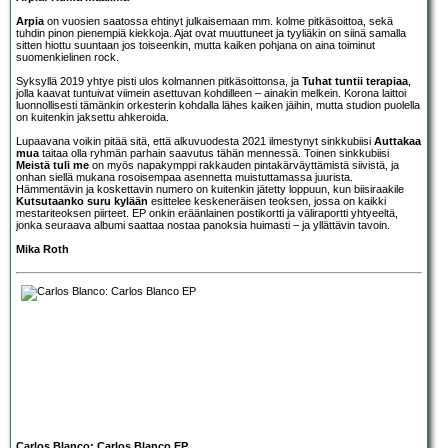
Arpia
on vuosien saatossa ehtinyt julkaisemaan mm. kolme pitkäsoittoa, sekä
tuhdin pinon pienempiä kiekkoja. Ajat ovat muuttuneet ja tyyliäkin on siinä samalla
sitten hiottu suuntaan jos toiseenkin, mutta kaiken pohjana on aina toiminut
suomenkielinen rock.
Syksyllä 2019 yhtye pisti ulos kolmannen pitkäsoittonsa, ja
Tuhat tuntii terapiaa
,
jolla kaavat tuntuivat viimein asettuvan kohdilleen – ainakin melkein. Korona laittoi
luonnollisesti tämänkin orkesterin kohdalla lähes kaiken jäihin, mutta studion puolella
on kuitenkin jaksettu ahkeroida.
Lupaavana voikin pitää sitä, että alkuvuodesta 2021 ilmestynyt sinkkubiisi
Auttakaa
mua
taitaa olla ryhmän parhain saavutus tähän mennessä. Toinen sinkkubiisi
Meistä tuli me
on myös napakymppi rakkauden pintakärväyttämistä siivistä, ja
onhan siellä mukana rosoisempaa asennetta muistuttamassa juurista.
Hämmentävin ja koskettavin numero on kuitenkin jätetty loppuun, kun biisiraakile
Kutsutaanko suru kylään
esittelee keskeneräisen teoksen, jossa on kaikki
mestariteoksen piirteet. EP onkin eräänlainen postikortti ja väliraportti yhtyeeltä,
jonka seuraava albumi saattaa nostaa panoksia huimasti – ja yllättävin tavoin.
Mika Roth
Carlos Blanco: Carlos Blanco EP