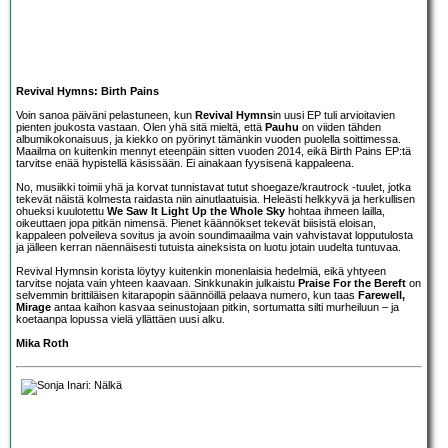
Revival Hymns: Birth Pains
Voin sanoa päiväni pelastuneen, kun
Revival Hymns
in uusi EP tuli arvioitavien
pienten joukosta vastaan. Olen yhä sitä mieltä, että
Pauhu
on viiden tähden
albumikokonaisuus, ja kiekko on pyörinyt tämänkin vuoden puolella soittimessa.
Maailma on kuitenkin mennyt eteenpäin sitten vuoden 2014, eikä Birth Pains EP:tä
tarvitse enää hypistellä käsissään. Ei ainakaan fyysisenä kappaleena.
No, musiikki toimii yhä ja korvat tunnistavat tutut shoegaze/krautrock -tuulet, jotka
tekevät näistä kolmesta raidasta niin ainutlaatuisia. Heleästi helkkyvä ja herkullisen
ohueksi kuulotettu
We Saw It Light Up the Whole Sky
hohtaa ihmeen lailla,
oikeuttaen jopa pitkän nimensä. Pienet käännökset tekevät biisistä eloisan,
kappaleen polveileva sovitus ja avoin soundimaailma vain vahvistavat lopputulosta
ja jälleen kerran näennäisesti tutuista aineksista on luotu jotain uudelta tuntuvaa.
Revival Hymnsin korista löytyy kuitenkin monenlaisia hedelmiä, eikä yhtyeen
tarvitse nojata vain yhteen kaavaan. Sinkkunakin julkaistu
Praise For the Bereft
on
selvemmin brittiläisen kitarapopin säännöillä pelaava numero, kun taas
Farewell,
Mirage
antaa kaihon kasvaa seinustojaan pitkin, sortumatta silti murheiluun – ja
koetaanpa lopussa vielä yllättäen uusi alku.
Mika Roth