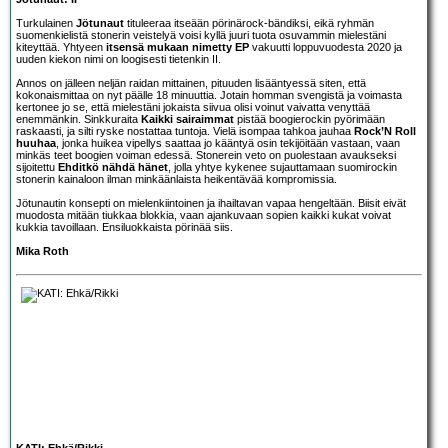
Turkulainen
Jötunaut
tituleeraa itseään pörinärock-bändiksi, eikä ryhmän
suomenkielistä stonerin veistelyä voisi kyllä juuri tuota osuvammin mielestäni
kiteyttää. Yhtyeen
itsensä mukaan nimetty EP
vakuutti loppuvuodesta 2020 ja
uuden kiekon nimi on loogisesti tietenkin II.
Annos on jälleen neljän raidan mittainen, pituuden lisääntyessä siten, että
kokonaismittaa on nyt päälle 18 minuuttia. Jotain homman svengistä ja voimasta
kertonee jo se, että mielestäni jokaista siivua olisi voinut vaivatta venyttää
enemmänkin. Sinkkuraita
Kaikki sairaimmat
pistää boogierockin pyörimään
raskaasti, ja silti ryske nostattaa tuntoja. Vielä isompaa tahkoa jauhaa
Rock’N Roll
huuhaa
, jonka huikea vipellys saattaa jo kääntyä osin tekijöitään vastaan, vaan
minkäs teet boogien voiman edessä. Stonerein veto on puolestaan avaukseksi
sijoitettu
Ehditkö nähdä hänet
, jolla yhtye kykenee sujauttamaan suomirockin
stonerin kainaloon ilman minkäänlaista heikentävää kompromissia.
Jötunautin konsepti on mielenkiintoinen ja ihailtavan vapaa hengeltään. Biisit eivät
muodosta mitään tiukkaa blokkia, vaan ajankuvaan sopien kaikki kukat voivat
kukkia tavoillaan. Ensiluokkaista pörinää siis.
Mika Roth
KATI: Ehkä/Rikki