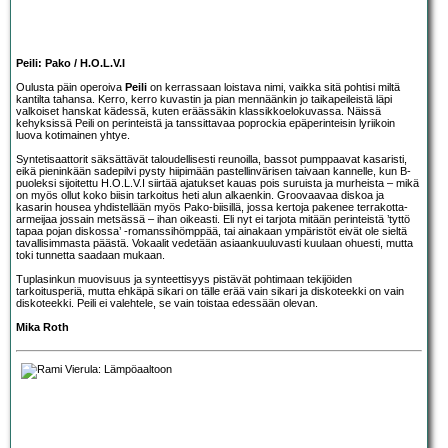
Peili: Pako / H.O.L.V.I
Oulusta päin operoiva
Peili
on kerrassaan loistava nimi, vaikka sitä pohtisi miltä
kantilta tahansa. Kerro, kerro kuvastin ja pian mennäänkin jo taikapeileistä läpi
valkoiset hanskat kädessä, kuten eräässäkin klassikkoelokuvassa. Näissä
kehyksissä Peili on perinteistä ja tanssittavaa poprockia epäperinteisin lyriikoin
luova kotimainen yhtye.
Syntetisaattorit säksättävät taloudellisesti reunoilla, bassot pumppaavat kasaristi,
eikä pieninkään sadepilvi pysty hiipimään pastellinvärisen taivaan kannelle, kun B-
puoleksi sijoitettu H.O.L.V.I siirtää ajatukset kauas pois suruista ja murheista – mikä
on myös ollut koko biisin tarkoitus heti alun alkaenkin. Groovaavaa diskoa ja
kasarin housea yhdistellään myös Pako-biisillä, jossa kertoja pakenee terrakotta-
armeijaa jossain metsässä – ihan oikeasti. Eli nyt ei tarjota mitään perinteistä ’tyttö
tapaa pojan diskossa’ -romanssihömppää, tai ainakaan ympäristöt eivät ole sieltä
tavallisimmasta päästä. Vokaalit vedetään asiaankuuluvasti kuulaan ohuesti, mutta
toki tunnetta saadaan mukaan.
Tuplasinkun muovisuus ja synteettisyys pistävät pohtimaan tekijöiden
tarkoitusperiä, mutta ehkäpä sikari on tälle erää vain sikari ja diskoteekki on vain
diskoteekki. Peili ei valehtele, se vain toistaa edessään olevan.
Mika Roth