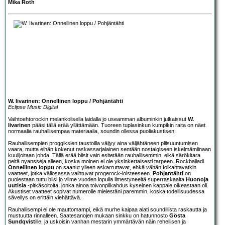
Mika Roth
W. Iivarinen: Onnellinen loppu / Pohjäntähti
Eclipse Music Digital
Vaihtoehtorockin melankolisella laidalla jo useamman albuminkin julkaissut
W.
Iivarinen
pääsi tällä erää yllättämään. Tuoreen tuplasinkun kumpikin raita on näet
normaalia rauhallisempaa materiaalia, soundin ollessa puoliakustisen.
Rauhallisempien proggiksien taustoilla väijyy aina väljähtäneen pliisuuntumisen
vaara, mutta eihän kokenut raskassarjalainen sentään nostalgiseen iskelmämiinaan
kuulijoitaan johda. Tällä erää biisit vain esitetään rauhallisemmin, eikä särökitara
peitä nyansseja alleen, koska moinen ei ole yksinkertaisesti tarpeen. Rockballadi
Onnellinen loppu
on saanut ylleen askarruttavat, ehkä vähän folkahtavatkin
vaatteet, jotka väliosassa vaihtuvat progerock-loisteeseen.
Pohjantähti
on
puolestaan tuttu biisi jo viime vuoden lopulla ilmestyneeltä superraskaalta
Huonoja
uutisia
-pitkäsoitolta, jonka ainoa toivonpilkahdus kyseinen kappale oikeastaan oli.
Akustiset vaatteet sopivat numerolle mielestäni paremmin, koska todellisuudessa
sävellys on erittäin viehättävä.
Rauhallisempi ei ole mauttomampi, eikä murhe kaipaa alati soundillista raskautta ja
mustuutta rinnalleen. Saatesanojen mukaan sinkku on hatunnosto
Gösta
Sundqvist
ille, ja uskoisin vanhan mestarin ymmärtävän näin rehellisen ja