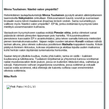
Minna Tuuliainen: Näetkö valon ympärillä?
Helsinkiläinen laulaja/lauluntekijä
Minna Tuuliainen
pysäytti ainakin allekirjoittaneen
taannoisella
Näkymätön
-sinkullaan. Elokuvamaisen kaunis soundi ja suorastaan
brutaalin suora teksti maalasivat draamaa terävin vedoin. Sama surumielisyys
vallitsee myös Näetkö valon ympärillä? -EP:llä, jonka esittämää kysymystä tulee
mietittyä useammastakin kulmasta.
Vastauksen kysymykseen saattaa esittää
Pimeän viitta
, jonka viimeiset sanat
päästävät viimein pimeyden tippumaan pois harteilta. Yli kuusiminuuttinen
pienoisteos kasvaakin EP:n avainkohdaksi, joka tekee samalla kiekosta mielestäni
pienen teemakokonaisuuden. Vajaan neljän vuoden takainen
Koralli
voidaan nähdä
tarinan alkuna, joka viimein sulkeutuu positiivisen
Matkalla
-kappaleen kautta. Kriisiin
päätyvä ihminen rikkoutuu, kokoaa sirpaleensa ja aloittaa lopulta uuden matkansa
kohti herkän valon täyttämää tuntematonta horisonttia.
Saatan tietysti ylitulkita kuultua, mutta yhtä kaikki, tarina on siellä – kaikkien
kuultavana ja tulkittavana. Tuuliaisen kirjoittamat ja yhtyeensä kanssa sovittamat
raidat muodostavatkin tiiviin joukon, jossa on kuitenkin riittävästi eloa, vaihtelua ja
sävyjä. Hatunnosto vahvan orgaanisesta soundista, jossa soittimet ja vokaalit
saavat soida avoimesti, eikä efektejä ole kaivettu softista vaan ennemminkin
oikeista soittimista.
Mika Roth