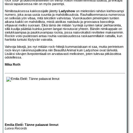
rock soul- ja bluesvivahteineen on vienyt voiton modernimmista tuulista, ja ehkäpä
tässä tapauksessa niin on myös parempi.
Nimilistauksessa kakkossijalle jätetty
Ladyshow
on mielestäni rahdun kiehtovampi
numero, joka avaa uusia suuntia ja mahdollisuuksia. Rauhallisemmassa numerossa
on selkeää yön vibaa, mitä tekstikin vahvistaa. Vuorokauden pimeimpien tuntien
aikana kaikki on mahdollista, mistä aistikas naislaulu ja groovaava bassolinja
vihjaavat melko suoraan. Eikä tämä ole mitään ’syntejä syntien takia’ piehtarointia,
sillä kuulija päättää kuinka juonen langat nivoutuvat yhteen. Bändin nimikappale on
sielukkaampaa ja paukkuvampaa rockia, jossa naisvokalisti revittelee makeammin.
Rockin voisi puolestani antaa rouhia vastaisuudessa raskaammillakin rattailla, kun
hartioita tuntuisi löytyvän vaivatta.
Vahvoja biisejä, jos nyt mitään rock-hittejä kummastakaan ei saa, mutta perinteisen
rock-levyn rakennuspalikoina niin Beautiful Animal kuin Ladyshow ovat tärkeitä.
Lisäksi siivujen livepotentiaali on arvattavasti melkoinen, joten tulevaa pitkäsoittoa
odotellessa.
Mika Roth
Emilia Elelé: Tänne palaavat linnut
Luova Records