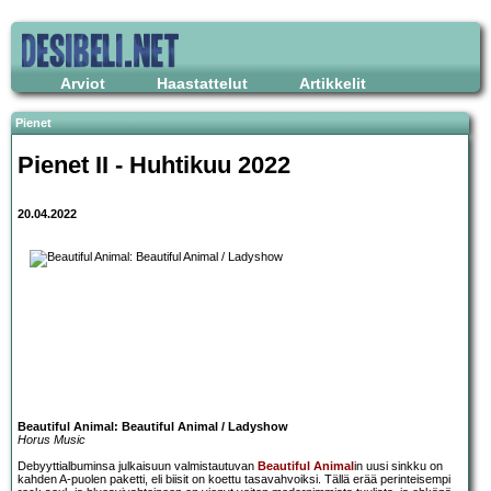
Arviot
Haastattelut
Artikkelit
Pienet
Pienet II - Huhtikuu 2022
20.04.2022
Beautiful Animal: Beautiful Animal / Ladyshow
Horus Music
Debyyttialbuminsa julkaisuun valmistautuvan
Beautiful Animal
in uusi sinkku on
kahden A-puolen paketti, eli biisit on koettu tasavahvoiksi. Tällä erää perinteisempi