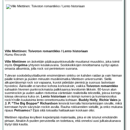
Ville Miettinen: Toivoton romantikko / Lento historiaan
Humu Records
Ville Miettinen
on äskettäin pääkaupunkiseudulle muuttanut muusikko, joka toimii
myös
Ongelma
-yhtyeen keulakuvana. Soolokeikkojen innoittamana syntyi ajatus
omasta albumista, jolla rock soi perinteisen suorana.
Tulevan soolodebyyttialbumin ensimmäinen sinkku on kahden raidan ja vain hieman
päälle kolmen ja puolen minuutin musiikkimatka Miettisen universumiin. Siellä
alkuperäisempi rock soi vapaana, kuviot pidetään pieninä ja suoruus lasketaan
hyveeksi. Äänivallin ei tarvitse kohota korkeuksiin, vaikka
Toivoton romantikko
sahaakin hivenen punkrockmaista palikkaansa levottomin liikkein. 80-luvun alun
suomirockin ja uuden aallon ristivetoa väritetään realistisilla teksteillä, joissa kertoja
toteaa olevansa kuka on.
Lento historiaan
on iisimpi numero ja kunnianosoitus
rock’n’rollin kuuluisinta lento-onnettomuutta kohtaan.
Buddy Holly
,
Richie Vales
ja
J. P. ”The Big Bopper” Richardson
lensivät kerralla historiankirjojen sivuille, mikä
kerrotaan hyvin sävyisän rockin avulla. Rauha rokkareiden sieluille, ja onko mukana
ripaus
Peitsamo
a? Eipä siitä toisaalta haittaakaan koskaan olisi.
Miettinen niputtaa levylleen kepeämpää materiaalia, joka ei ole istunut emobändin
pirtaan. Ainakin A-puolen perusteella on todettava, että onneksi uusi julkaisukanava
löytyi tätä kautta.