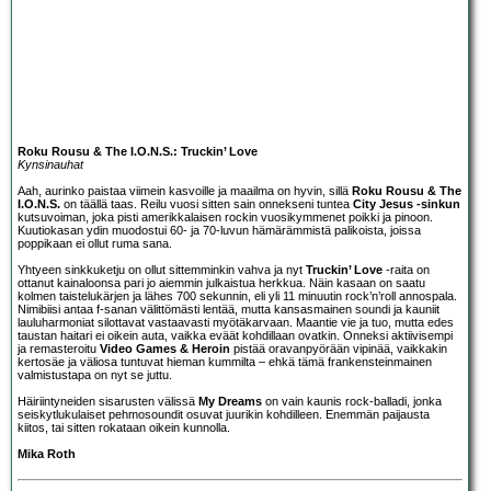
Roku Rousu & The I.O.N.S.: Truckin’ Love
Kynsinauhat
Aah, aurinko paistaa viimein kasvoille ja maailma on hyvin, sillä
Roku Rousu & The
I.O.N.S.
on täällä taas. Reilu vuosi sitten sain onnekseni tuntea
City Jesus -sinkun
kutsuvoiman, joka pisti amerikkalaisen rockin vuosikymmenet poikki ja pinoon.
Kuutiokasan ydin muodostui 60- ja 70-luvun hämärämmistä palikoista, joissa
poppikaan ei ollut ruma sana.
Yhtyeen sinkkuketju on ollut sittemminkin vahva ja nyt
Truckin’ Love
-raita on
ottanut kainaloonsa pari jo aiemmin julkaistua herkkua. Näin kasaan on saatu
kolmen taistelukärjen ja lähes 700 sekunnin, eli yli 11 minuutin rock’n’roll annospala.
Nimibiisi antaa f-sanan välittömästi lentää, mutta kansasmainen soundi ja kauniit
lauluharmoniat silottavat vastaavasti myötäkarvaan. Maantie vie ja tuo, mutta edes
taustan haitari ei oikein auta, vaikka eväät kohdillaan ovatkin. Onneksi aktiivisempi
ja remasteroitu
Video Games & Heroin
pistää oravanpyörään vipinää, vaikkakin
kertosäe ja väliosa tuntuvat hieman kummilta – ehkä tämä frankensteinmainen
valmistustapa on nyt se juttu.
Häiriintyneiden sisarusten välissä
My Dreams
on vain kaunis rock-balladi, jonka
seiskytlukulaiset pehmosoundit osuvat juurikin kohdilleen. Enemmän paijausta
kiitos, tai sitten rokataan oikein kunnolla.
Mika Roth