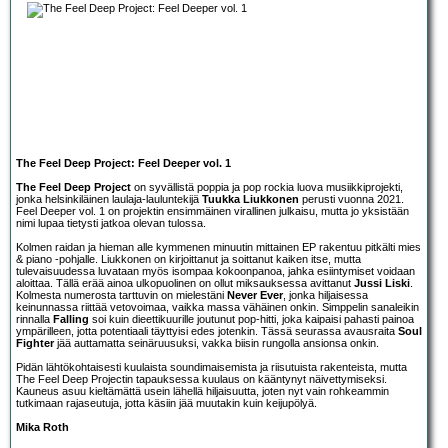
The Feel Deep Project: Feel Deeper vol. 1
The Feel Deep Project
on syvällistä poppia ja pop rockia luova musiikkiprojekti,
jonka helsinkiläinen laulaja-lauluntekijä
Tuukka Liukkonen
perusti vuonna 2021.
Feel Deeper vol. 1 on projektin ensimmäinen virallinen julkaisu, mutta jo yksistään
nimi lupaa tietysti jatkoa olevan tulossa.
Kolmen raidan ja hieman alle kymmenen minuutin mittainen EP rakentuu pitkälti mies
& piano -pohjalle. Liukkonen on kirjoittanut ja soittanut kaiken itse, mutta
tulevaisuudessa luvataan myös isompaa kokoonpanoa, jahka esiintymiset voidaan
aloittaa. Tällä erää ainoa ulkopuolinen on ollut miksauksessa avittanut
Jussi Liski
.
Kolmesta numerosta tarttuvin on mielestäni
Never Ever
, jonka hiljaisessa
keinunnassa riittää vetovoimaa, vaikka massa vähäinen onkin. Simppelin sanaleikin
rinnalla
Falling
soi kuin dieettikuurille joutunut pop-hitti, joka kaipaisi pahasti painoa
ympärilleen, jotta potentiaali täyttyisi edes jotenkin. Tässä seurassa avausraita
Soul
Fighter
jää auttamatta seinäruusuksi, vakka biisin rungolla ansionsa onkin.
Pidän lähtökohtaisesti kuulaista soundimaisemista ja riisutuista rakenteista, mutta
The Feel Deep Projectin tapauksessa kuulaus on kääntynyt näivettymiseksi.
Kauneus asuu kieltämättä usein lähellä hiljaisuutta, joten nyt vain rohkeammin
tutkimaan rajaseutuja, jotta käsiin jää muutakin kuin keijupölyä.
Mika Roth