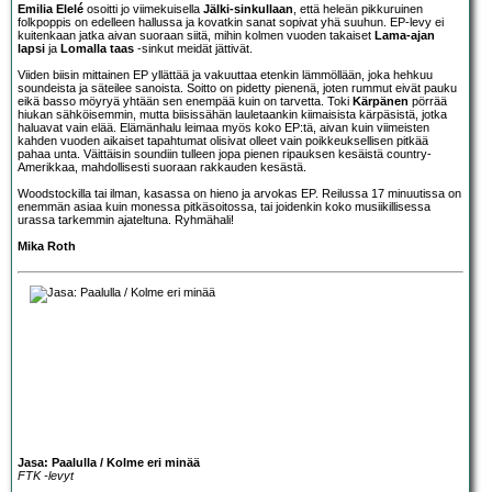
Emilia Elelé
osoitti jo viimekuisella
Jälki-sinkullaan
, että heleän pikkuruinen
folkpoppis on edelleen hallussa ja kovatkin sanat sopivat yhä suuhun. EP-levy ei
kuitenkaan jatka aivan suoraan siitä, mihin kolmen vuoden takaiset
Lama-ajan
lapsi
ja
Lomalla taas
-sinkut meidät jättivät.
Viiden biisin mittainen EP yllättää ja vakuuttaa etenkin lämmöllään, joka hehkuu
soundeista ja säteilee sanoista. Soitto on pidetty pienenä, joten rummut eivät pauku
eikä basso möyryä yhtään sen enempää kuin on tarvetta. Toki
Kärpänen
pörrää
hiukan sähköisemmin, mutta biisissähän lauletaankin kiimaisista kärpäsistä, jotka
haluavat vain elää. Elämänhalu leimaa myös koko EP:tä, aivan kuin viimeisten
kahden vuoden aikaiset tapahtumat olisivat olleet vain poikkeuksellisen pitkää
pahaa unta. Väittäisin soundiin tulleen jopa pienen ripauksen kesäistä country-
Amerikkaa, mahdollisesti suoraan rakkauden kesästä.
Woodstockilla tai ilman, kasassa on hieno ja arvokas EP. Reilussa 17 minuutissa on
enemmän asiaa kuin monessa pitkäsoitossa, tai joidenkin koko musiikillisessa
urassa tarkemmin ajateltuna. Ryhmähali!
Mika Roth
Jasa: Paalulla / Kolme eri minää
FTK -levyt