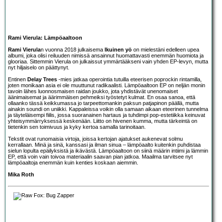
Rami Vierula: Lämpöaaltoon
Rami Vierula
n vuonna 2018 julkaisema
Ikuinen yö
on mielestäni edelleen upea
albumi, joka olisi reiluuden nimissä ansainnut huomattavasti enemmän huomiota ja
glooriaa. Sittemmin Vierula on julkaissut ymmärtääkseni vain yhden EP-levyn, mutta
nyt hiljaiselo on päättynyt.
Entinen
Delay Trees
-mies jatkaa operointia tutuilla eteerisen poprockin rintamilla,
joten monikaan asia ei ole muuttunut radikaalisti. Lämpöaaltoon EP on neljän monin
tavoin lähes luonnosmaisen raidan joukko, jota yhdistävät unenomaiset
äänimaisemat ja äärimmäisen pehmeiksi työstetyt kulmat. En osaa sanoa, että
ollaanko tässä keikkumassa jo tarpeettomankin paksun patjapinon päällä, mutta
ainakin soundi on uniikki. Kappaleissa voikin olla samaan aikaan eteerinen tunnelma
ja täyteläisempi fiilis, jossa suoranainen hartaus ja tuhdimpi pop-estetiikka keinuvat
yhteisymmärryksessä keskenään. Liitto on hivenen kumma, mutta tärkeintä on
tietenkin sen toimivuus ja kyky kertoa samalla tarinoitaan.
Tekstit ovat runomaisia virtoja, joissa kertojan ajatukset aukenevat solmu
kerrallaan. Minä ja sinä, kanssasi ja ilman sinua – lämpöaalto kuitenkin puhdistaa
sielun lopulta epäilyksistä ja ikävästä. Lämpöaaltoon on siinä määrin intiimi ja lämmin
EP, että voin vain toivoa materiaalin saavan pian jatkoa. Maailma tarvitsee nyt
lämpöaaltoja enemmän kuin kenties koskaan aiemmin.
Mika Roth