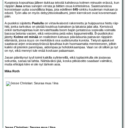
Kuopiosta kopsahtaa jälleen tiukkaa tekstiä kahdessa kolmen minuutin erässä, kun
räppäri
Jasa
antaa sanojen virrata ja biittien osua kohteisiinsa. Saatesanoissa
korostetaan uutta soundillista linjaa, jota edellinen
645
-sinkku kuuleman mukaan jo
edusti. Työn alla on myös debyyttisooloalbumi, joten kierrokset ovat kovenemaan
päin.
A-puoleksi sijoitettu
Paalulla
on virtaviivaisesti rakennettu ja huippuunsa hiottu räp-
hitti, jonka tarkoitus on pistää koukkua kainaloon ja lakaista jalat alta. Kertsissä
onkin tarttumapintaa kuin tervatehtaalla boom bapin juntatessa sopivalla voimalla
bassoa betonia vasten, eikä vetovoima petä edes loppumetreillä. B-puoliskoksi
jätetty
Kolme eri minää
on realistinen katsaus päiväduunia painavan räppärin
elämästä, jossa isyys on merkittävä osa uudistunutta kuviota. Tietysti ajatukset
saattavat arjen oravanpyörässä lipsahtaa kuin huomaamatta menneeseen, jolloin
kaikki oli jotenkin parempaa, aidompaa ja hohdokkaampaa. Vaan se oli silloin ja nyt
on nyt, eikä mennyt tule enää koskaan palaamaan.
Jasan päivittynyt tyyli toimii kaikilla sylintereillä, eikä tuplasinkulla ole joutavaa
sekuntia, sanaa tai tahtia. Nähtäväksi jää, koska pitkäsoitto saadaan valmiiksi,
mutta ehkäpä kiire ei ole nyt tärkein asia.
Mika Roth
Jesse Christian: Seuraa mua / Iina