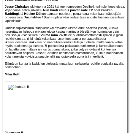
Jesse Christian
iski vuonna 2021 kahteen otteeseen Desibeli.netin pienkoosteissa.
Vajaa vuosi sitten julkaistu
Niin kuoli kaunis päivänsäde EP
haali kaikkea
Badding
istä
Hüsker Dü
hun samaan nuotioon, polttamatta kuitenkaan näppejään
prosessissa.
Taxi lähtee / Suvi
-tuplasinkku lastasi taas angstia hieman toisenlaisin
lapioniskuin.
Uudella tuplasinkulla
”rappiorockin ruokoton rikkaruoho”
osoittaa jälleen, kuinka
naurettavan helppoa onkaan leipoa kasaan tarttuvia biisejä, kun homma on vain
hallussa ja visio selkeä.
Seuraa mua
leikittelee puolihuolimattomasti synien ja glam
rockin kanssa, tinkimättä kuitenkaan asenteestaan ja periaatteellisesta
likaisuudestaan. Rakkaus on vaarallinen leikki tulella ja tuohella, mutta vaara vetää
myös puoleensa ja kiehtoo. B-puolen
Iina
polkaisee punkimmin ja kertosäkeeseen
on ladattu taas mittava annos tarttumahakoja, jotka tietysti löytävät kohteensa
naurettavan helposti. Jesse Christian osoittaakin esimerkillään, kuinka näennäisen
kulahtaneista kuvioista saa pienellä panostuksella uutta ja ihmeellistä.
Elämä on kurjaa ja kaikki on pielessä, mutta juuri sellaisella rockille sopivalla tavalla,
tiedättehän.
Mika Roth
Jötunaut: II