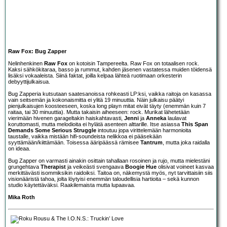
Raw Fox: Bug Zapper
Nelinhenkinen
Raw Fox
on kotoisin Tampereelta. Raw Fox on totaalisen rock.
Kaksi sähkökitaraa, basso ja rummut, kahden jäsenen vastatessa muiden töidensä
lisäksi vokaaleista. Siinä faktat, joilla kelpaa lähteä ruotimaan orkesterin
debyyttijulkaisua.
Bug Zapperia kutsutaan saatesanoissa rohkeasti LP:ksi, vaikka raitoja on kasassa
vain seitsemän ja kokonaismitta ei ylitä 19 minuuttia. Näin julkaisu päätyi
pienjulkaisujen koosteeseen, koska long playn mitat eivät täyty (enemmän kuin 7
raitaa, tai 30 minuuttia). Mutta takaisin aiheeseen: rock. Murikat lähetetään
vierimään hivenen garageltakin haiskahtavasti,
Jenni
ja
Anneka
laulavat
koruttomasti, mutta melodioita ei hylätä asenteen alttarille. Itse asiassa
This Span
Demands Some Serious Struggle
intoutuu jopa virittelemään harmonioita
taustalle, vaikka mistään hifi-soundeista nelikkoa ei pääsekään
syyttämään/kiittämään. Toisessa ääripäässä rämisee
Tantrum
, mutta joka raidalla
on ideaa.
Bug Zapper on varmasti ainakin osittain tahallaan rosoinen ja rujo, mutta mielestäni
grungehtava
Therapist
ja veikeästi svengaava
Boogie Hue
olisivat voineet kasvaa
merkittävästi isommiksikin raidoiksi. Taitoa on, näkemystä myös, nyt tarvittaisiin siis
visionääristä tahoa, jolta löytyisi enemmän taloudellisia hartioita – sekä kunnon
studio käytettäväksi. Raakilemaista mutta lupaavaa.
Mika Roth