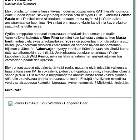
Karhuvaltio Records
Elektronista, tummaa ja tanssittavaa modernia poppia luova
KATI
herätti huomiota
viime vuoden lopulla, sinkkujen pohjustaessa tietä debyytti-EP:lle. Sinkuista
Femme
Fatale
osui Desibeli.netin sinkkukoosteeseen, mutta myös
<3
ja
Yksin
saivat
ansaitsemaansa huomiota. Nyt sinkut on niputettu yksiin kansiin, ja kavereiksi on
saatu kolme uutta raitaa.
Sydän pamppailee nopeasti, suorastaan tanssilattialle suunnattuun malliin.
Valioyksilöksi laskettava
Ring Ring
soi näet kuin kaihosta valettuna, kun
Musta
hanhi
antaa vielä sivusta vokaalitukea.
Yössä
on puolestaan romuluiseksi riisuttu
balladi, jonka terävän rosoinen kitarasoundi on samaan aikaan mahdottoman
hiljainen ja äänekäs.
Valoovarjoo
pystyy tahollaan liitämään taas niin lähellä kattoa,
että rauhallisempikin rytmi riittää. Jonkinlaisena bonuksena tarjotaan Yksin-
kappaleen
Jodi Wild Remix
, mikä on lähinnä vähemmän mielenkiintoinen lisä
varsinaisen pääaterian kyljessä.
Elektroniset taustat näyttelevät tärkeää roolia, mutta ne eivät missään vaiheessa
haasta tosissaan KATIn vokaaleita, joiden trip hopahtava rytmitys korostaa jokaista
sanaa ja riviä. EP:n avarat ja huippumodernit äänitilat ansaitsevat kaiken gloorian,
sillä näin virtaviivasta poppia on haastavaa luoda. Ehkäpä sävellysten melodioita
voisi vastaisuudessa kuitenkin korostaa hivenen enemmän? Mielipiteitä, tiedetään…
Mika Roth