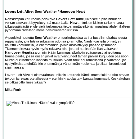
Lovers Left Alive: Sour Weather / Hangover Heart
Ronskimpaa katurockia paiskova
Lovers Left Alive
julkaisee tuplasinkullisen
verran tulevan debyyttilevynsä materiaalia.
How..
-nimisen kiekon tarkemmasta
julkaisupäivästä ei ole vielä tarkempaa tietoa, mutta eiköhän maailma lähde hiljalleen
pyörimään radallaan myös helsinkiläisten leirissä.
A-puoleksi nostettu
Sour Weather
on surkuhupaisa tarina bussiin nukahtaneesta
reppanasta, jota tuleva arkiaamu odottaa jo armotta. Nautintoaineita on tietysti
nautittu kohtuudella, ja enemmänkin, jolloin arviointikyky pääsee lipsumaan.
Tilannetta kuvaa hyvin myös rullaava biisi, joka ei ota itseään liian vakavasti.
Hangover Heart
issa on niin ikään kuningas alkoholin epäsuorasti aiheuttama
tilanne päällä, jossa eilisen juhlat ovat vaihtuneet tämän päivän kurjuuden passioon.
Murhe ei kuitenkaan lannista musiikkia, vaan rock soi ilomielisenä ja vahvana, jos
nyt lyriikoissa tehdäänkin enemmän ja vähemmän kuolemaa ja ollaan kroonisesti
siipi maassa.
Lovers Left Alive ei ole maailman uniikein katurock-bändi, mutta tiukka usko omaan
tekoon ja reipas ote aiheesta – etenkin krapulasta – kantaa kummasti. Koskakohan
se pitkäsoitto ilmestyikään?
Mika Roth