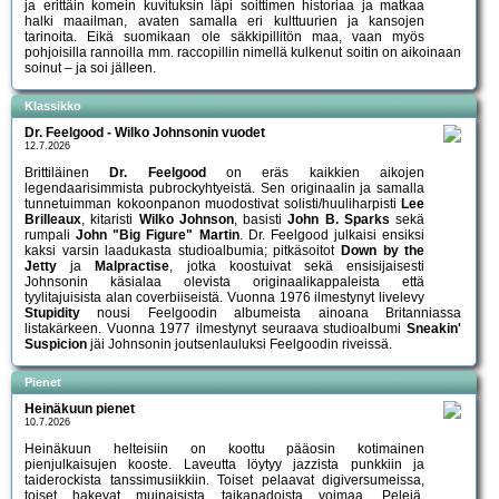
ja erittäin komein kuvituksin läpi soittimen historiaa ja matkaa
halki maailman, avaten samalla eri kulttuurien ja kansojen
tarinoita. Eikä suomikaan ole säkkipillitön maa, vaan myös
pohjoisilla rannoilla mm. raccopillin nimellä kulkenut soitin on aikoinaan
soinut – ja soi jälleen.
Klassikko
Dr. Feelgood - Wilko Johnsonin vuodet
12.7.2026
Brittiläinen
Dr. Feelgood
on eräs kaikkien aikojen
legendaarisimmista pubrockyhtyeistä. Sen originaalin ja samalla
tunnetuimman kokoonpanon muodostivat solisti/huuliharpisti
Lee
Brilleaux
, kitaristi
Wilko Johnson
, basisti
John B. Sparks
sekä
rumpali
John "Big Figure" Martin
. Dr. Feelgood julkaisi ensiksi
kaksi varsin laadukasta studioalbumia; pitkäsoitot
Down by the
Jetty
ja
Malpractise
, jotka koostuivat sekä ensisijaisesti
Johnsonin käsialaa olevista originaalikappaleista että
tyylitajuisista alan coverbiiseistä. Vuonna 1976 ilmestynyt livelevy
Stupidity
nousi Feelgoodin albumeista ainoana Britanniassa
listakärkeen. Vuonna 1977 ilmestynyt seuraava studioalbumi
Sneakin'
Suspicion
jäi Johnsonin joutsenlauluksi Feelgoodin riveissä.
Pienet
Heinäkuun pienet
10.7.2026
Heinäkuun helteisiin on koottu pääosin kotimainen
pienjulkaisujen kooste. Laveutta löytyy jazzista punkkiin ja
taiderockista tanssimusiikkiin. Toiset pelaavat digiversumeissa,
toiset hakevat muinaisista taikapadoista voimaa. Pelejä,