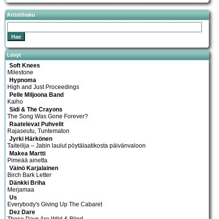
Artistihaku
Levyt
Soft Knees
Milestone
Hypnoma
High and Just Proceedings
Pelle Miljoona Band
Kaiho
Sidi & The Crayons
The Song Was Gone Forever?
Raatelevat Puhvelit
Rajaseutu, Tuntematon
Jyrki Härkönen
Taiteilija – Jabin laulut pöytälaatikosta päivänvaloon
Makea Martti
Pimeää ainetta
Väinö Karjalainen
Birch Bark Letter
Dänkki Briha
Merjamaa
Us
Everybody's Giving Up The Cabaret
Dez Dare