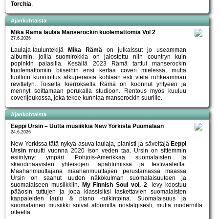
Torchia
.
Ajankohtaista
Mika Rämä laulaa Manserockin kuolemattomia Vol 2
27.6.2026
Laulaja-lauluntekijä
Mika Rämä
on julkaissut jo useamman
albumin, joilla suomirokkia on jalostettu niin countryn kuin
popinkin palasilla. Kesällä 2023 Rämä tarttui manserockin
kuolemattomiin biiseihin ensi kertaa coveri mielessä, mutta
tuolloin kunnioitus alkuperäisiä kohtaan esti vielä rohkeamman
revittelyn. Toisella kierroksella Rämä on koonnut yhtyeen ja
mennyt soittamaan porukalla studioon. Rentous myös kuuluu
coverijoukossa, joka tekee kunniaa manserockin suurille.
Ajankohtaista
Eeppi Ursin – Uutta musiikkia New Yorkista Puumalaan
24.6.2026
New Yorkissa tätä nykyä asuva laulaja, pianisti ja säveltäjä
Eeppi
Ursin
muutti vuonna 2020 ison veden taa. Ursin on sittemmin
esiintynyt ympäri Pohjois-Amerikkaa suomalaisten ja
skandinaavisten yhteisöjen tapahtumissa ja festivaaleilla.
Maahanmuuttajana maahanmuuttajien perustamassa maassa
Ursin on saanut uuden näkökulman suomalaisuuteen ja
suomalaiseen musiikkiin.
My Finnish Soul vol. 2
-levy koostuu
pääosin tuttujen ja jopa klassisiksi laskettavien suomalaisten
kappaleiden laulu & piano -tulkintoina. Suomalaisuus ja
suomalainen musiikki soivat albumilla nostalgisesti, mutta modernilla
otteella.