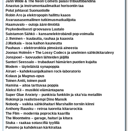
Jann Wilde & The Neon Comets palasi tribuuttibändinä
Anastus ja instrumentaalimatkat horisontin taa
Polut johtavat Suonuotiolle
Robin Aro ja elektropopin hallittu kaaos
Avaruusasemallinen tutkimusmatkailijoita
Haamuvalo – outoja ääni-ilmiöitä
Psykedeelisesti groovaava Luutalo
Suistamon Sähkö – kansanelektrobändi pop-voimalla
J. Ihminen – kuulautta, rauhaa ja kaaosta
J.Matkala – isoa kaihon kauneutta
Pauhaus – elektrorokkia pimeästä aineesta
Joonas Holmén + The Lossy Codecs ja unelmien sähkökitaralevy
Jonsjooel – luovuuden lähteiden jäljillä
Santeri Seessalo – trubaduuri hämärien puotien kujalta
Modem – täyteläistä synapoppia
Airuet – kahdeksanjalkainen rock-laboratorio
Kolaus ja Magnus-opus
Toinen Antti, toinen puoli
Hamina – aitoa tarttuvaa poppia
Aleksi Kii – musiikki elämäntapana
Super Glue Anxiety – punkista funkkiin ja ska’sta metalliin
Rokimpi ja realistisempi Dino Mansik
Nobody – vaikka sähköhaitari Marshallin torniin kiinni
Anthony Rausku – retroa tuoretta kitararockia
The Flim – modernia poprockia kaarilla
The Moontwins – garage, haitari ja kitara
Stuka – raakaa sotascifiä tyylillä
Punomo ja kahdeksan kärkiraitaa