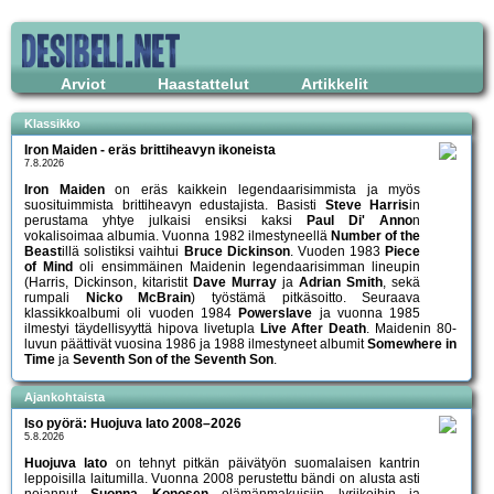
Arviot
Haastattelut
Artikkelit
Klassikko
Iron Maiden - eräs brittiheavyn ikoneista
7.8.2026
Iron Maiden
on eräs kaikkein legendaarisimmista ja myös
suosituimmista brittiheavyn edustajista. Basisti
Steve Harris
in
perustama yhtye julkaisi ensiksi kaksi
Paul Di' Anno
n
vokalisoimaa albumia. Vuonna 1982 ilmestyneellä
Number of the
Beast
illä solistiksi vaihtui
Bruce Dickinson
. Vuoden 1983
Piece
of Mind
oli ensimmäinen Maidenin legendaarisimman lineupin
(Harris, Dickinson, kitaristit
Dave Murray
ja
Adrian Smith
, sekä
rumpali
Nicko McBrain
) työstämä pitkäsoitto. Seuraava
klassikkoalbumi oli vuoden 1984
Powerslave
ja vuonna 1985
ilmestyi täydellisyyttä hipova livetupla
Live After Death
. Maidenin 80-
luvun päättivät vuosina 1986 ja 1988 ilmestyneet albumit
Somewhere in
Time
ja
Seventh Son of the Seventh Son
.
Ajankohtaista
Iso pyörä: Huojuva lato 2008–2026
5.8.2026
Huojuva lato
on tehnyt pitkän päivätyön suomalaisen kantrin
leppoisilla laitumilla. Vuonna 2008 perustettu bändi on alusta asti
nojannut
Suonna Konosen
elämänmakuisiin lyriikoihin ja