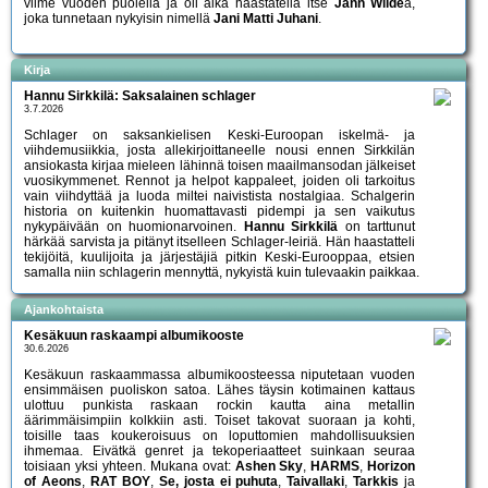
viime vuoden puolella ja oli aika haastatella itse
Jann Wilde
a,
joka tunnetaan nykyisin nimellä
Jani Matti Juhani
.
Kirja
Hannu Sirkkilä: Saksalainen schlager
3.7.2026
Schlager on saksankielisen Keski-Euroopan iskelmä- ja
viihdemusiikkia, josta allekirjoittaneelle nousi ennen Sirkkilän
ansiokasta kirjaa mieleen lähinnä toisen maailmansodan jälkeiset
vuosikymmenet. Rennot ja helpot kappaleet, joiden oli tarkoitus
vain viihdyttää ja luoda miltei naivistista nostalgiaa. Schalgerin
historia on kuitenkin huomattavasti pidempi ja sen vaikutus
nykypäivään on huomionarvoinen.
Hannu Sirkkilä
on tarttunut
härkää sarvista ja pitänyt itselleen Schlager-leiriä. Hän haastatteli
tekijöitä, kuulijoita ja järjestäjiä pitkin Keski-Eurooppaa, etsien
samalla niin schlagerin mennyttä, nykyistä kuin tulevaakin paikkaa.
Ajankohtaista
Kesäkuun raskaampi albumikooste
30.6.2026
Kesäkuun raskaammassa albumikoosteessa niputetaan vuoden
ensimmäisen puoliskon satoa. Lähes täysin kotimainen kattaus
ulottuu punkista raskaan rockin kautta aina metallin
äärimmäisimpiin kolkkiin asti. Toiset takovat suoraan ja kohti,
toisille taas koukeroisuus on loputtomien mahdollisuuksien
ihmemaa. Eivätkä genret ja tekoperiaatteet suinkaan seuraa
toisiaan yksi yhteen. Mukana ovat:
Ashen Sky
,
HARMS
,
Horizon
of Aeons
,
RAT BOY
,
Se, josta ei puhuta
,
Taivallaki
,
Tarkkis
ja