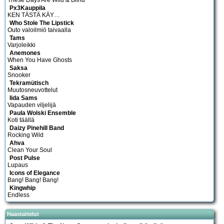
These Days Are Wild & Blind
Px3Kauppila
KEN TÄSTÄ KÄY…
Who Stole The Lipstick
Outo valoilmiö taivaalla
Tams
Varjoleikki
Anemones
When You Have Ghosts
Saksa
Snooker
Tekramütisch
Muutosneuvottelut
Iida Sams
Vapauden viljelijä
Paula Wolski Ensemble
Koti täällä
Daizy Pinehill Band
Rocking Wild
Ahva
Clean Your Soul
Post Pulse
Lupaus
Icons of Elegance
Bang! Bang! Bang!
Kingwhip
Endless
Haastattelut