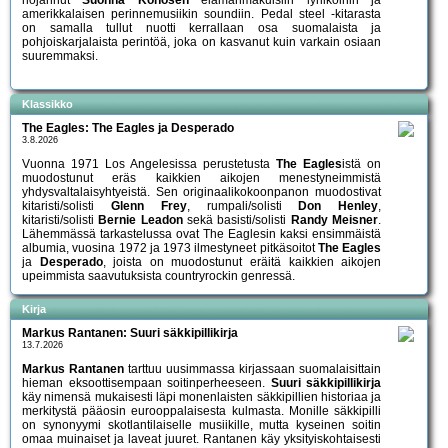
amerikkalaisen perinnemusiikin soundiin. Pedal steel -kitarasta
on samalla tullut nuotti kerrallaan osa suomalaista ja
pohjoiskarjalaista perintöä, joka on kasvanut kuin varkain osiaan
suuremmaksi.
Klassikko
The Eagles: The Eagles ja Desperado
3.8.2026
Vuonna 1971 Los Angelesissa perustetusta
The Eagles
istä on
muodostunut eräs kaikkien aikojen menestyneimmistä
yhdysvaltalaisyhtyeistä. Sen originaalikokoonpanon muodostivat
kitaristi/solisti
Glenn Frey
, rumpali/solisti
Don Henley
,
kitaristi/solisti
Bernie Leadon
sekä basisti/solisti
Randy Meisner
.
Lähemmässä tarkastelussa ovat The Eaglesin kaksi ensimmäistä
albumia, vuosina 1972 ja 1973 ilmestyneet pitkäsoitot
The Eagles
ja
Desperado
, joista on muodostunut eräitä kaikkien aikojen
upeimmista saavutuksista countryrockin genressä.
Kirja
Markus Rantanen: Suuri säkkipillikirja
13.7.2026
Markus Rantanen
tarttuu uusimmassa kirjassaan suomalaisittain
hieman eksoottisempaan soitinperheeseen.
Suuri säkkipillikirja
käy nimensä mukaisesti läpi monenlaisten säkkipillien historiaa ja
merkitystä pääosin eurooppalaisesta kulmasta. Monille säkkipilli
on synonyymi skotlantilaiselle musiikille, mutta kyseinen soitin
omaa muinaiset ja laveat juuret. Rantanen käy yksityiskohtaisesti