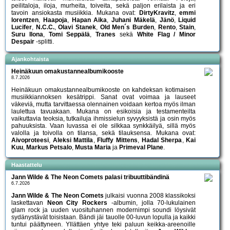
peilitaloja, iloja, murheita, toiveita, sekä paljon erilaista ja eri
tavoin ansiokasta musiikkia. Mukana ovat:
DirtyKravitz
,
emmi
lorentzen
,
Haapoja
,
Hapan Aika
,
Juhani Mäkelä
,
Jänö
,
Liquid
Lucifer
,
N.C.C.
,
Olavi Stanek
,
Old Men´s Burden
,
Rento
,
Stain
,
Suru Ilona
,
Tomi Seppälä
,
Tranes
sekä
White Flag / Minor
Despair
-splitti.
Ajankohtaista
Heinäkuun omakustannealbumikooste
8.7.2026
Heinäkuun omakustannealbumikooste on kahdeksan kotimaisen
musiikkiannoksen kesätrippi. Sanat ovat voimaa ja lauseet
väkeviä, mutta tarvittaessa olennainen voidaan kertoa myös ilman
laulettua tavuakaan. Mukana on esikoisia ja testamenteilta
vaikuttavia teoksia, tutkailuja ihmissielun syvyyksistä ja osin myös
pahuuksista. Vaan luvassa ei ole silkkaa synkkäilyä, sillä myös
valolla ja toivolla on tilansa, sekä tilauksensa. Mukana ovat:
Aivoproteesi
,
Aleksi Mattila
,
Fluffy Mittens
,
Hadal Sherpa
,
Kai
Kuu
,
Markus Petsalo
,
Musta Maria
ja
Primeval Plane
.
Haastattelu
Jann Wilde & The Neon Comets palasi tribuuttibändinä
6.7.2026
Jann Wilde & The Neon Comets
julkaisi vuonna 2008 klassikoksi
laskettavan
Neon City Rockers
-albumin, jolla 70-lukulainen
glam rock ja uuden vuosituhannen modernimpi soundi löysivät
sydänystävät toisistaan. Bändi jäi tauolle 00-luvun lopulla ja kaikki
tuntui päättyneen. Yllättäen yhtye teki paluun keikka-areenoille