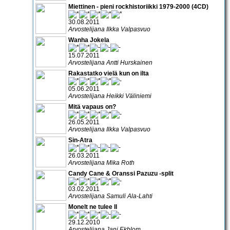
Miettinen - pieni rockhistoriikki 1979-2000 (4CD)
30.08.2011
Arvostelijana Ilkka Valpasvuo
Wanha Jokela
15.07.2011
Arvostelijana Antti Hurskainen
Rakastatko vielä kun on ilta
05.06.2011
Arvostelijana Heikki Väliniemi
Mitä vapaus on?
26.05.2011
Arvostelijana Ilkka Valpasvuo
Sin-Atra
26.03.2011
Arvostelijana Mika Roth
Candy Cane & Oranssi Pazuzu -split
03.02.2011
Arvostelijana Samuli Ala-Lahti
Monelt ne tulee II
29.12.2010
Arvostelijana Jani Ekblom