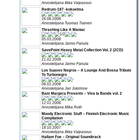
Arvostelijana Ilkka Valpasvuo
Redrum-187 -kokoelma
26.08.2008
Arvostelijana Tuomas Tiainen
Thrashing Like A Maniac
05.03.2008
Arvostelijana Jarmo Panula
SavePoint Heavy Metal Collection Vol. 2 (2CD)
21.02.2008
Arvostelijana Jarmo Panula
Los Suaves Negros – A Lounge And Bossa Tribute
To Turbonegro
08.02.2008
Arvostelijana Jari Jokirinne
Bam Margera Presents – Viva la Bands vol. 2
12.01.2008
Arvostelijana Mika Roth
Moody Electronic Stuff – Finnish Electronic Music
Compilation
18.10.2007
Arvostelijana Ilkka Valpasvuo
Hallam Foe – Original Soundtrack