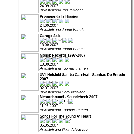
24.09.2007
Arvostelijana Jari Jokirinne
Propaganda Is Hippies
24.09.2007
Arvostelijana Jarmo Panula
Garage Sale
18.09.2007
Arvostelijana Jarmo Panula
Monsp Records 1997-2007
10.09.2007
Arvostelijana Tuomas Tiainen
XVII Helsinki Samba Carnival - Sambas De Enredo
2007
02.07.2007
Arvostelijana Sami Nissinen
Mestarisoundi - Soundcheck 2007
11.05.2007
Arvostelijana Tuomas Tiainen
Songs For The Young At Heart
06.05.2007
Arvostelijana Ilkka Valpasvuo