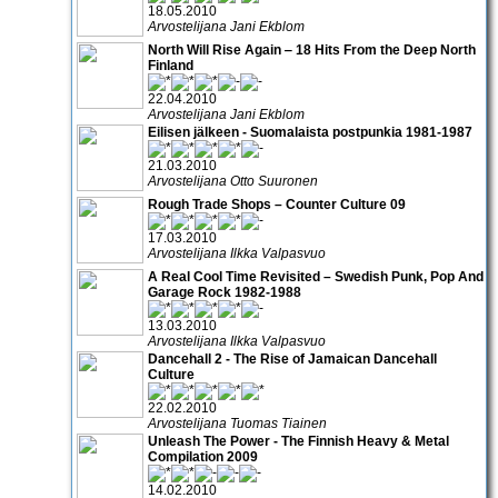
18.05.2010
Arvostelijana Jani Ekblom
North Will Rise Again ‒ 18 Hits From the Deep North
Finland
22.04.2010
Arvostelijana Jani Ekblom
Eilisen jälkeen - Suomalaista postpunkia 1981-1987
21.03.2010
Arvostelijana Otto Suuronen
Rough Trade Shops – Counter Culture 09
17.03.2010
Arvostelijana Ilkka Valpasvuo
A Real Cool Time Revisited – Swedish Punk, Pop And
Garage Rock 1982-1988
13.03.2010
Arvostelijana Ilkka Valpasvuo
Dancehall 2 - The Rise of Jamaican Dancehall
Culture
22.02.2010
Arvostelijana Tuomas Tiainen
Unleash The Power - The Finnish Heavy & Metal
Compilation 2009
14.02.2010