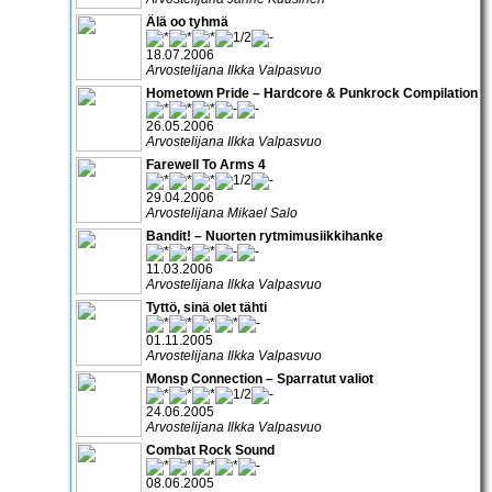
Älä oo tyhmä
18.07.2006
Arvostelijana Ilkka Valpasvuo
Hometown Pride – Hardcore & Punkrock Compilation
26.05.2006
Arvostelijana Ilkka Valpasvuo
Farewell To Arms 4
29.04.2006
Arvostelijana Mikael Salo
Bandit! – Nuorten rytmimusiikkihanke
11.03.2006
Arvostelijana Ilkka Valpasvuo
Tyttö, sinä olet tähti
01.11.2005
Arvostelijana Ilkka Valpasvuo
Monsp Connection – Sparratut valiot
24.06.2005
Arvostelijana Ilkka Valpasvuo
Combat Rock Sound
08.06.2005