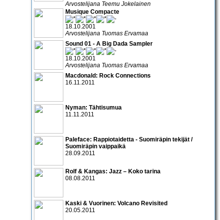
Arvostelijana Teemu Jokelainen
Musique Compacte
18.10.2001
Arvostelijana Tuomas Ervamaa
Sound 01 - A Big Dada Sampler
18.10.2001
Arvostelijana Tuomas Ervamaa
Macdonald: Rock Connections
16.11.2011
Nyman: Tähtisumua
11.11.2011
Paleface: Rappiotaidetta - Suomiräpin tekijät /
Suomiräpin vaippaikä
28.09.2011
Rolf & Kangas: Jazz – Koko tarina
08.08.2011
Kaski & Vuorinen: Volcano Revisited
20.05.2011