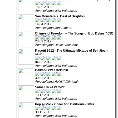
15.05.2012
Arvostelijana Ilkka Valpasvuo
Sea Monsters 2. Best of Brighton
14.04.2012
Arvostelijana Jani Ekblom
Chimes of Freedom – The Songs of Bob Dylan (4CD)
28.03.2012
Arvostelijana Heikki Väliniemi
Kasetti 2012 - The Ultimate Mixtape of Seinäjoen
seutu
04.03.2012
Arvostelijana Ilkka Valpasvuo
Balkan Fever Helsinki
30.01.2012
Arvostelijana Heikki Väliniemi
Sami Kukka versiot
10.12.2011
Arvostelijana Ilkka Valpasvuo
Pop @ Rock Collection California-Kittilä
30.11.2011
Arvostelijana Ilkka Valpasvuo