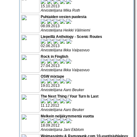
15.10.2013
Arvostelijana Mika Roth
Puhtaiden vesien puolesta
08.09.2013
Arvostelijana Heikki Väliniemi
Liepeillä Anthology - Scenic Routes
02.06.2013
Arvostelijana Ilkka Valpasvuo
Rock in Finglish
27.04.2013
Arvostelijana Ilkka Valpasvuo
OSW mixtape
19.01.2013
Arvostelijana Aaro Beuker
The Next Thing / Your Turn Is Last
11.12.2012
Arvostelijana Aaro Beuker
Melkein neljäkymmentä vuotta
18.09.2012
Arvostelijana Jani Ekblom
Woimasointu & Ramopunk.com 10-vuotisjuhlalevy