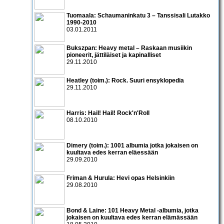
Tuomaala: Schaumaninkatu 3 – Tanssisali Lutakko
1990­-2010
03.01.2011
Bukszpan: Heavy metal – Raskaan musiikin
pioneerit, jättiläiset ja kapinalliset
29.11.2010
Heatley (toim.): Rock. Suuri ensyklopedia
29.11.2010
Harris: Hail! Hail! Rock'n'Roll
08.10.2010
Dimery (toim.): 1001 albumia jotka jokaisen on
kuultava edes kerran eläessään
29.09.2010
Friman & Hurula: Hevi opas Helsinkiin
29.08.2010
Bond & Laine: 101 Heavy Metal -albumia, jotka
jokaisen on kuultava edes kerran elämässään