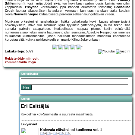
(Millennium)
, tosin miljardöörit eivät tuo kovinkaan paljon uusia kulmia vanhoihin
kappaleisiin.
Pssyche
versioidaan jopa kahden orkesterin toimesta;
Econoline
Crush
luottaa alkuperäisen lanauksen voimaan, kun taas ranskanmaalta kotoisin
oleva
Nouvelle Vague
löytää biisistä poikkeuksellisen loungehtavan vireen.
Monikaan orkesteri ei ranskalaisten lisäksi uskaltaudu kovin kauas alkuperäisistä
näkemyksistä, mikä tuo albumille kyllä tyylillistä yhtenäisyyttä, mutta tekee siitä
samalla paikoin tasapaksun. Kotiteollisuus nappaa pisteet kotiin esittämällä
numeronsa suomeksi, mistä hatunnosto idän suuntaan. Absolute Respect on nimensä
mukaisesti kunnianosoitus, jossa halutaan mahdollisimman monessa käänteessä
korostaa sitä, kuinka poikkeuksellisen mainio Killing Joke onkaan.
Lukukertoja:
5899
Rekisteröidy niin voit
kommentoida levyä
Artistihaku
Artisti
Eri Esittäjiä
Kokoelmia koti-Suomesta ja suuresta maailmasta.
Levyarviot
Kalevala elävänä tai kuolleena vol. 1