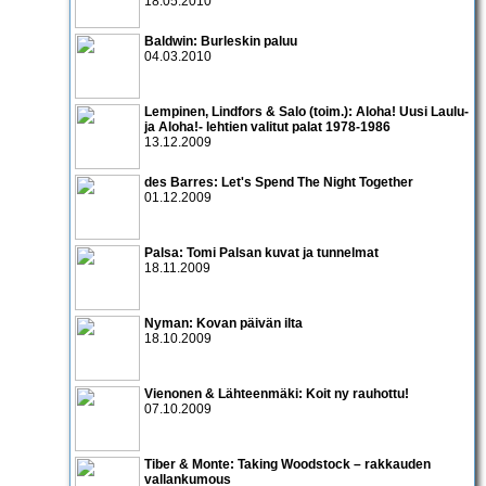
18.05.2010
Baldwin: Burleskin paluu
04.03.2010
Lempinen, Lindfors & Salo (toim.): Aloha! Uusi Laulu-
ja Aloha!- lehtien valitut palat 1978-1986
13.12.2009
des Barres: Let's Spend The Night Together
01.12.2009
Palsa: Tomi Palsan kuvat ja tunnelmat
18.11.2009
Nyman: Kovan päivän ilta
18.10.2009
Vienonen & Lähteenmäki: Koit ny rauhottu!
07.10.2009
Tiber & Monte: Taking Woodstock – rakkauden
vallankumous