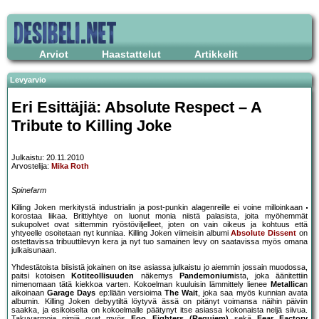
Arviot
Haastattelut
Artikkelit
Levyarvio
Eri Esittäjiä: Absolute Respect – A
Tribute to Killing Joke
Julkaistu: 20.11.2010
Arvostelija:
Mika Roth
Spinefarm
Killing Joken merkitystä industrialin ja post-punkin alagenreille ei voine milloinkaan
korostaa liikaa. Brittiyhtye on luonut monia niistä palasista, joita myöhemmät
sukupolvet ovat sittemmin ryöstöviljelleet, joten on vain oikeus ja kohtuus että
yhtyeelle osoitetaan nyt kunniaa. Killing Joken viimeisin albumi
Absolute Dissent
on
ostettavissa tribuuttilevyn kera ja nyt tuo samainen levy on saatavissa myös omana
julkaisunaan.
Yhdestätoista biisistä jokainen on itse asiassa julkaistu jo aiemmin jossain muodossa,
paitsi kotoisen
Kotiteollisuuden
näkemys
Pandemonium
ista, joka äänitettiin
nimenomaan tätä kiekkoa varten. Kokoelman kuuluisin lämmittely lienee
Metallica
n
aikoinaan
Garage Days
ep:llään versioima
The Wait
, joka saa myös kunnian avata
albumin. Killing Joken debyytiltä löytyvä ässä on pitänyt voimansa näihin päiviin
saakka, ja esikoiselta on kokoelmalle päätynyt itse asiassa kokonaista neljä siivua.
Takuvarmoja nimiä ovat myös
Foo Fighters (Requiem)
sekä
Fear Factory