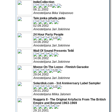
IndieCollection
06.11.2002
Arvostelijana Ilkka Valpasvuo
Talo jonka pihalla pelto
02.09.2002
Arvostelijana Jari Jokirinne
24 Hour Party People
14.06.2002
Arvostelijana Jari Jokirinne
Wall Of Sound Presents Tellé
14.06.2002
Arvostelijana Jari Jokirinne
Moose On The Loose - Finnish Garaoke
29.04.2002
Arvostelijana Jari Jokirinne
Solardisk.com - 3rd Anniversary Label Sampler
28.01.2002
Arvostelijana Miika Jalonen
Nuggets II - The Original Artyfacts From The British
Empire and Beyond 1963-1969
29.10.2001