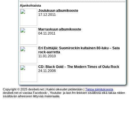
Ajankohtaista
Joulukuun albumikooste
17.12.2011
Marraskuun albumikooste
04.11.2011
Eri Esittäjiä: Suomirockin kultainen 80-luku – Sata
rock-aarretta
11.01.2010
CD:
Black Gold – The Modern Times of Oulu Rock
24.11.2006
Copyright © 2025 desibeli.net | Kaikki oikeudet pidätetään |
Tietoa toimituksesta
desibeli.net ei vastaa Facebook-, Youtube- ja last.fm-linkkien sisällöstä eikä takaa niiden
sisältävän aiheeseen liittyvää materiaalia.