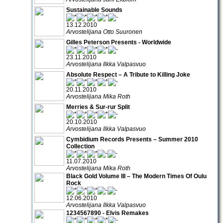
Sustainable Sounds
13.12.2010
Arvostelijana Otto Suuronen
Gilles Peterson Presents - Worldwide
23.11.2010
Arvostelijana Ilkka Valpasvuo
Absolute Respect – A Tribute to Killing Joke
20.11.2010
Arvostelijana Mika Roth
Merries & Sur-rur Split
20.10.2010
Arvostelijana Ilkka Valpasvuo
Cymbidium Records Presents – Summer 2010
Collection
11.07.2010
Arvostelijana Mika Roth
Black Gold Volume III – The Modern Times Of Oulu
Rock
12.06.2010
Arvostelijana Ilkka Valpasvuo
1234567890 - Elvis Remakes