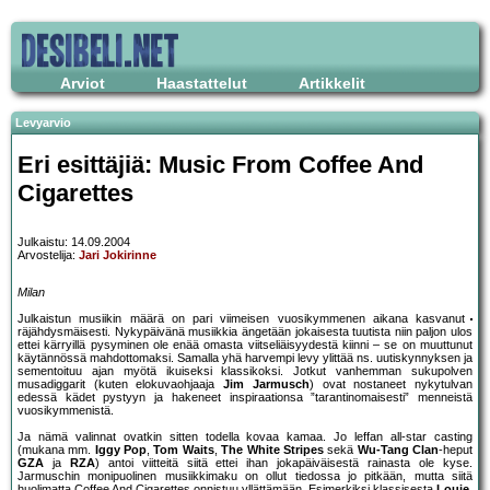
Arviot
Haastattelut
Artikkelit
Levyarvio
Eri esittäjiä: Music From Coffee And
Cigarettes
Julkaistu: 14.09.2004
Arvostelija:
Jari Jokirinne
Milan
Julkaistun musiikin määrä on pari viimeisen vuosikymmenen aikana kasvanut
räjähdysmäisesti. Nykypäivänä musiikkia ängetään jokaisesta tuutista niin paljon ulos
ettei kärryillä pysyminen ole enää omasta viitseliäisyydestä kiinni – se on muuttunut
käytännössä mahdottomaksi. Samalla yhä harvempi levy ylittää ns. uutiskynnyksen ja
sementoituu ajan myötä ikuiseksi klassikoksi. Jotkut vanhemman sukupolven
musadiggarit (kuten elokuvaohjaaja
Jim Jarmusch
) ovat nostaneet nykytulvan
edessä kädet pystyyn ja hakeneet inspiraationsa ”tarantinomaisesti” menneistä
vuosikymmenistä.
Ja nämä valinnat ovatkin sitten todella kovaa kamaa. Jo leffan all-star casting
(mukana mm.
Iggy Pop
,
Tom Waits
,
The White Stripes
sekä
Wu-Tang Clan
-heput
GZA
ja
RZA
) antoi viitteitä siitä ettei ihan jokapäiväisestä rainasta ole kyse.
Jarmuschin monipuolinen musiikkimaku on ollut tiedossa jo pitkään, mutta siitä
huolimatta Coffee And Cigarettes onnistuu yllättämään. Esimerkiksi klassisesta
Louie,