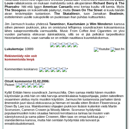
Louie
-rallatuksesta on mukaan mahdutettu sekä alkuperäinen
Richard Berry & The
Pharoahs
- hitti että Iggyn
American Caesar
illa ensi kertaa kuultu villi luenta. Myös
The Stooges
ia on kokoelmalle päätynyt, mutta
Down On The Street
ei kuulu bändin
aivan terävimpään tuotantoon.
The Skatalites
in, tuon Jamaikan
Beatlesin
,
esitteleminen uusille sukupolville on puolestaan ihan puhdas kulttuuriteko.
Jim Jarmusch kuuluu yhdessä
Tarantino
n,
Kaurismäen
ja
Wim Wenders
in kanssa
siihen pieneen joukkoon, joka on onnistunut leffojensa soundtrackien kokoamisessa
lähes sataprosenttisella varmuudella. Music From Coffee And Cigarettes on yksi
vuoden parhaista elokuvan ääniraidoista, sillä se ei jää pelkäksi tarpeelliseksi
historianluennoksi, vaan samalla se on erittäin nautittava kuuntelukokemus.
Lukukertoja:
10889
Rekisteröidy niin voit
kommentoida levyä
Kommenttien keskiarvo:
OttoK kommentoi 01.02.2006:
Pisteet:
Kyllä! Erittäin hieno soundtrack Jarmuschilta. Olen samaa mieltä hänen musiikin
käytöstään ja että hän on niitä harvoja amerikkalaisia huippuohjaajia, joiden taiteellinen
osaaminen ulottuu myös musiikin käyttöön. Jarmuschin tuotannosta parhaiten tämä
ilmeneekin juuri tässä elokuvassa ja hieman eri tavalla sitten Broken Flowersissa ja
Down By Law:ssa. Mainitsemiesi ohjaajien joukkoon lisäisin kuitenkin vielä Martin
Scorsesen, Cameron Crowen ja Woody Allenin. Scorsese hyödyntää
populaarimusiikin koko skaalaa hienosti kerottaessa tarinaa tai muuten vain
säestyksessä ja sama pätee Croween. Allen taas on omaa luokkaa jazz -
standardiensa kanssa, mutta hän sentään hyödyntää sitä luovasti ja
ennakkoluulottomasti.