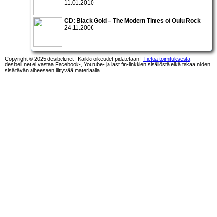
11.01.2010
CD:
Black Gold – The Modern Times of Oulu Rock
24.11.2006
Copyright © 2025 desibeli.net | Kaikki oikeudet pidätetään |
Tietoa toimituksesta
desibeli.net ei vastaa Facebook-, Youtube- ja last.fm-linkkien sisällöstä eikä takaa niiden
sisältävän aiheeseen liittyvää materiaalia.