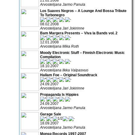
21.02.2008
Arvostelijana Jarmo Panula
Los Suaves Negros – A Lounge And Bossa Tribute
To Turbonegro
08.02.2008
Arvostelijana Jari Jokirinne
Bam Margera Presents – Viva la Bands vol. 2
12.01.2008
Arvostelijana Mika Roth
Moody Electronic Stuff – Finnish Electronic Music
Compilation
18.10.2007
Arvostelijana Ilkka Valpasvuo
Hallam Foe – Original Soundtrack
24.09.2007
Arvostelijana Jari Jokirinne
Propaganda Is Hippies
24.09.2007
Arvostelijana Jarmo Panula
Garage Sale
18.09.2007
Arvostelijana Jarmo Panula
Monsp Records 1997-2007