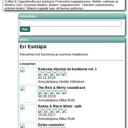
Coffee & Cigarettesilta itse tykästyin Fretworkin kappaleeseen, Mahler valintaan ja
Modern Jazz Quartetin Badem, Badem -kappaleeseen. Tietenkin mainitsemiesi
artistien lisäksi. Waitsin kappale taas oli hieman pettymys.
Artistihaku
Artisti
Eri Esittäjiä
Kokoelmia koti-Suomesta ja suuresta maailmasta.
Levyarviot
Kalevala elävänä tai kuolleena vol. 1
02.11.2019
Arvostelijana Heikki Väliniemi
The Rick & Morty soundtrack
30.09.2018
Arvostelijana Mika Roth
Rakka & Black Motor -split
15.04.2017
Arvostelijana Mika Roth
Dylan suomeksi