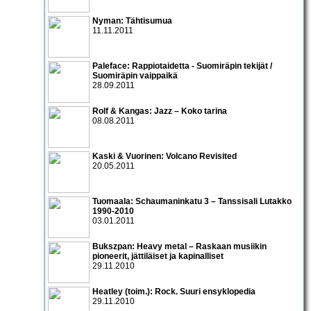
Nyman: Tähtisumua
11.11.2011
Paleface: Rappiotaidetta - Suomiräpin tekijät /
Suomiräpin vaippaikä
28.09.2011
Rolf & Kangas: Jazz – Koko tarina
08.08.2011
Kaski & Vuorinen: Volcano Revisited
20.05.2011
Tuomaala: Schaumaninkatu 3 – Tanssisali Lutakko
1990­-2010
03.01.2011
Bukszpan: Heavy metal – Raskaan musiikin
pioneerit, jättiläiset ja kapinalliset
29.11.2010
Heatley (toim.): Rock. Suuri ensyklopedia
29.11.2010