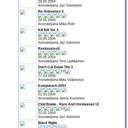
29.06.2004
Arvostelijana Jari Tuomanen
Re-Animators II
20.05.2004
Arvostelijana Mika Roth
Kill Bill Vol. 2
10.05.2004
Arvostelijana Jari Jokirinne
Raskaustesti
05.05.2004
Arvostelijana Toni Lyytikäinen
Don’t Cut Down The 3
27.03.2004
Arvostelijana Ilkka Valpasvuo
Kumpurock 2003
01.03.2004
Arvostelijana Janne Kuusinen
Club Bowie - Rare And Unreleased 12
22.02.2004
Arvostelijana Jari Jokirinne
Black Night