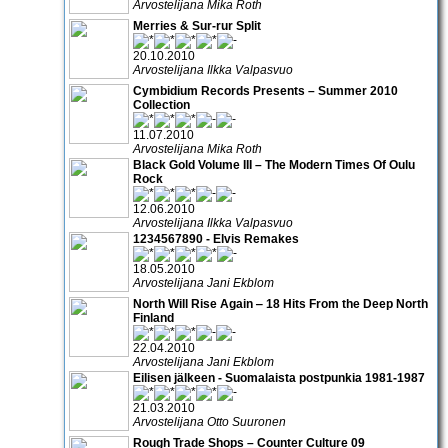
Arvostelijana Mika Roth
Merries & Sur-rur Split
20.10.2010
Arvostelijana Ilkka Valpasvuo
Cymbidium Records Presents – Summer 2010
Collection
11.07.2010
Arvostelijana Mika Roth
Black Gold Volume III – The Modern Times Of Oulu
Rock
12.06.2010
Arvostelijana Ilkka Valpasvuo
1234567890 - Elvis Remakes
18.05.2010
Arvostelijana Jani Ekblom
North Will Rise Again ‒ 18 Hits From the Deep North
Finland
22.04.2010
Arvostelijana Jani Ekblom
Eilisen jälkeen - Suomalaista postpunkia 1981-1987
21.03.2010
Arvostelijana Otto Suuronen
Rough Trade Shops – Counter Culture 09