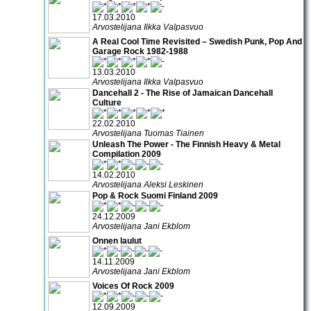
17.03.2010
Arvostelijana Ilkka Valpasvuo
A Real Cool Time Revisited – Swedish Punk, Pop And
Garage Rock 1982-1988
13.03.2010
Arvostelijana Ilkka Valpasvuo
Dancehall 2 - The Rise of Jamaican Dancehall
Culture
22.02.2010
Arvostelijana Tuomas Tiainen
Unleash The Power - The Finnish Heavy & Metal
Compilation 2009
14.02.2010
Arvostelijana Aleksi Leskinen
Pop & Rock Suomi Finland 2009
24.12.2009
Arvostelijana Jani Ekblom
Onnen laulut
14.11.2009
Arvostelijana Jani Ekblom
Voices Of Rock 2009
12.09.2009