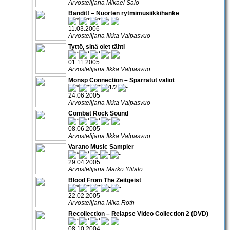
Arvostelijana Mikael Salo
Bandit! – Nuorten rytmimusiikkihanke
11.03.2006
Arvostelijana Ilkka Valpasvuo
Tyttö, sinä olet tähti
01.11.2005
Arvostelijana Ilkka Valpasvuo
Monsp Connection – Sparratut valiot
24.06.2005
Arvostelijana Ilkka Valpasvuo
Combat Rock Sound
08.06.2005
Arvostelijana Ilkka Valpasvuo
Varano Music Sampler
29.04.2005
Arvostelijana Marko Ylitalo
Blood From The Zeitgeist
22.02.2005
Arvostelijana Mika Roth
Recollection – Relapse Video Collection 2 (DVD)
08.10.2004