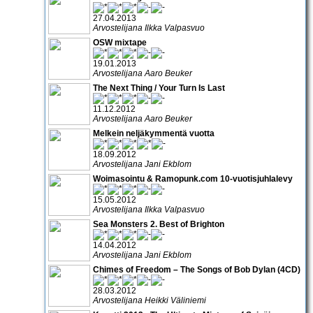
27.04.2013
Arvostelijana Ilkka Valpasvuo
OSW mixtape
19.01.2013
Arvostelijana Aaro Beuker
The Next Thing / Your Turn Is Last
11.12.2012
Arvostelijana Aaro Beuker
Melkein neljäkymmentä vuotta
18.09.2012
Arvostelijana Jani Ekblom
Woimasointu & Ramopunk.com 10-vuotisjuhlalevy
15.05.2012
Arvostelijana Ilkka Valpasvuo
Sea Monsters 2. Best of Brighton
14.04.2012
Arvostelijana Jani Ekblom
Chimes of Freedom – The Songs of Bob Dylan (4CD)
28.03.2012
Arvostelijana Heikki Väliniemi