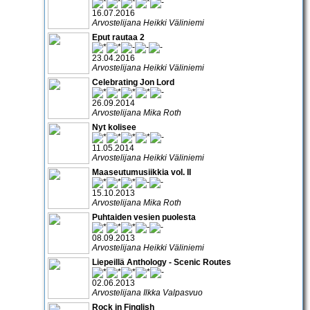
16.07.2016
Arvostelijana Heikki Väliniemi
Eput rautaa 2
23.04.2016
Arvostelijana Heikki Väliniemi
Celebrating Jon Lord
26.09.2014
Arvostelijana Mika Roth
Nyt kolisee
11.05.2014
Arvostelijana Heikki Väliniemi
Maaseutumusiikkia vol. II
15.10.2013
Arvostelijana Mika Roth
Puhtaiden vesien puolesta
08.09.2013
Arvostelijana Heikki Väliniemi
Liepeillä Anthology - Scenic Routes
02.06.2013
Arvostelijana Ilkka Valpasvuo
Rock in Finglish