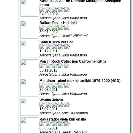
Kasetti 2012 - The Ultimate Mixtape of Seinäjoen
seutu
04.03.2012
Arvostelijana Ilkka Valpasvuo
Balkan Fever Helsinki
30.01.2012
Arvostelijana Heikki Väliniemi
Sami Kukka versiot
10.12.2011
Arvostelijana Ilkka Valpasvuo
Pop @ Rock Collection California-Kittilä
30.11.2011
Arvostelijana Ilkka Valpasvuo
Miettinen - pieni rockhistoriikki 1979-2000 (4CD)
30.08.2011
Arvostelijana Ilkka Valpasvuo
Wanha Jokela
15.07.2011
Arvostelijana Antti Hurskainen
Rakastatko vielä kun on ilta
05.06.2011
Arvostelijana Heikki Väliniemi