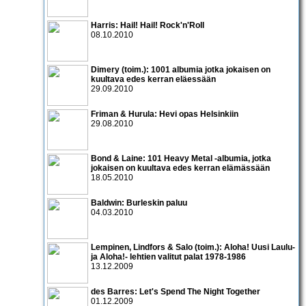
Harris: Hail! Hail! Rock'n'Roll
08.10.2010
Dimery (toim.): 1001 albumia jotka jokaisen on
kuultava edes kerran eläessään
29.09.2010
Friman & Hurula: Hevi opas Helsinkiin
29.08.2010
Bond & Laine: 101 Heavy Metal -albumia, jotka
jokaisen on kuultava edes kerran elämässään
18.05.2010
Baldwin: Burleskin paluu
04.03.2010
Lempinen, Lindfors & Salo (toim.): Aloha! Uusi Laulu-
ja Aloha!- lehtien valitut palat 1978-1986
13.12.2009
des Barres: Let's Spend The Night Together
01.12.2009