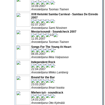
10.09.2007
Arvostelijana Tuomas Tiainen
XVII Helsinki Samba Carnival - Sambas De Enredo
2007
02.07.2007
Arvostelijana Sami Nissinen
Mestarisoundi - Soundcheck 2007
11.05.2007
Arvostelijana Tuomas Tiainen
Songs For The Young At Heart
06.05.2007
Arvostelijana Ilkka Valpasvuo
Independent Rock
22.04.2007
Arvostelijana Mikko Lamberg
Bound for the Bar
23.03.2007
Arvostelijana Ilmari Ivaska
Miehen työ - soundtrack
14.03.2007
Arvostelijana Otto Kylmälä