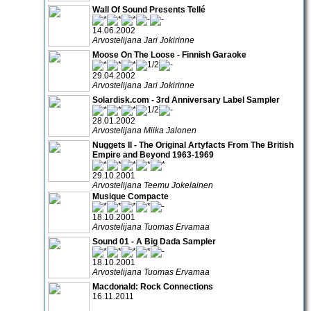
Wall Of Sound Presents Tellé
14.06.2002
Arvostelijana Jari Jokirinne
Moose On The Loose - Finnish Garaoke
29.04.2002
Arvostelijana Jari Jokirinne
Solardisk.com - 3rd Anniversary Label Sampler
28.01.2002
Arvostelijana Miika Jalonen
Nuggets II - The Original Artyfacts From The British
Empire and Beyond 1963-1969
29.10.2001
Arvostelijana Teemu Jokelainen
Musique Compacte
18.10.2001
Arvostelijana Tuomas Ervamaa
Sound 01 - A Big Dada Sampler
18.10.2001
Arvostelijana Tuomas Ervamaa
Macdonald: Rock Connections
16.11.2011