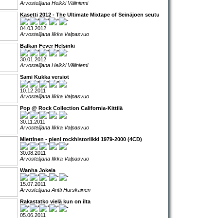
Arvostelijana Heikki Väliniemi
Kasetti 2012 - The Ultimate Mixtape of Seinäjoen seutu
04.03.2012
Arvostelijana Ilkka Valpasvuo
Balkan Fever Helsinki
30.01.2012
Arvostelijana Heikki Väliniemi
Sami Kukka versiot
10.12.2011
Arvostelijana Ilkka Valpasvuo
Pop @ Rock Collection California-Kittilä
30.11.2011
Arvostelijana Ilkka Valpasvuo
Miettinen - pieni rockhistoriikki 1979-2000 (4CD)
30.08.2011
Arvostelijana Ilkka Valpasvuo
Wanha Jokela
15.07.2011
Arvostelijana Antti Hurskainen
Rakastatko vielä kun on ilta
05.06.2011