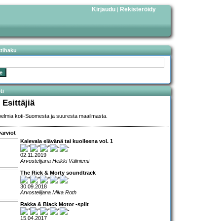
Kirjaudu
Rekisteröidy
|
stihaku
ti
 Esittäjiä
elmia koti-Suomesta ja suuresta maailmasta.
arviot
Kalevala elävänä tai kuolleena vol. 1
02.11.2019
Arvostelijana Heikki Väliniemi
The Rick & Morty soundtrack
30.09.2018
Arvostelijana Mika Roth
Rakka & Black Motor -split
15.04.2017