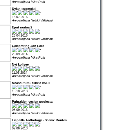
Arvostelijana Mika Roth
Dylan suomeksi
16.07.2016
Arvostelijana Heikki Väliniemi
Eput rautaa 2
23.04.2016
Arvostelijana Heikki Väliniemi
Celebrating Jon Lord
26.09.2014
Arvostelijana Mika Roth
Nyt kolisee
11.05.2014
Arvostelijana Heikki Väliniemi
Maaseutumusiikkia vol. II
15.10.2013
Arvostelijana Mika Roth
Puhtaiden vesien puolesta
08.09.2013
Arvostelijana Heikki Väliniemi
Liepeillä Anthology - Scenic Routes
02.06.2013