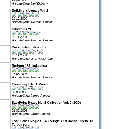
21.04.2009
Arvostelijana Jani Ekblom
Building a Legacy Vol. 2
15.12.2008
Arvostelijana Tuomas Tiainen
Punk Kills VI
25.11.2008
Arvostelijana Tuomas Tiainen
Desert Island Sessions
20.11.2008
Arvostelijana Ilkka Valpasvuo
Redrum-187 -kokoelma
26.08.2008
Arvostelijana Tuomas Tiainen
Thrashing Like A Maniac
05.03.2008
Arvostelijana Jarmo Panula
SavePoint Heavy Metal Collection Vol. 2 (2CD)
21.02.2008
Arvostelijana Jarmo Panula
Los Suaves Negros – A Lounge And Bossa Tribute To
Turbonegro