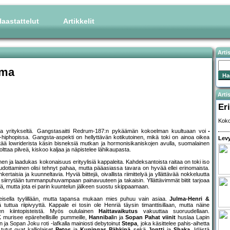
aastattelut
Artikkelit
Arti
lma
Artis
Eri
Koko
ta yritykseltä. Gangstasaitti Redrum-187:n pykäämän kokoelman kuultuaan voi
hiphopissa. Gangsta-aspekti on hellyttävän kotikutoinen, mikä toki on ainoa oikea
Levy
tää lowriderista käsin bisneksiä mutkan ja hormonisikaniskojen avulla, suomalainen
 polttaa pilveä, kiskoo kaljaa ja näpistelee lähikaupasta.
nen ja laadukas kokonaisuus erityylisiä kappaleita. Kahdeksantoista raitaa on toki iso
udottaminen olisi tehnyt pahaa, mutta pääasiassa tavara on hyvää ellei erinomaista.
taisia ja kuunneltavia. Hyviä biittejä, oivallista riimittelyä ja yllättävää nokkeluutta
ta siirrytään tummanpuhuvampaan painavuuteen ja takaisin. Yllättävimmät biitit tarjoaa
lä, mutta jota ei parin kuuntelun jälkeen suostu skippaamaan.
akeisella tyylillään, mutta tapansa mukaan mies puhuu vain asiaa.
Julma-Henri &
ä tuttua riipivyyttä. Kappale ei tosin ole Henriä täysin timanttisillaan, mutta näine
n kiintopisteistä. Myös oululainen
Haittavaikutus
vakuuttaa suoruudellaan.
K
murisee epärehellisille pummeille,
Hannibal
in ja
Sopan
Pahat viinit
huslaa Lapin
 ja Sopan Joku roti -lafkalla mainiosti debytoinut
Stepa
, joka käsittelee pahis-aihetta
tutut ovat kalliolaiset
Petos
ja
Kuningas Pähkinä
sekä
Jontti
ja
Shaka
. Idästä