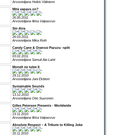
Arvostelijana Heikki Väliniemi
Mitä vapaus on?
26.05.2011
Arvostelijana Ilkka Valpasvuo
Sin-Atra
26.03.2011
Arvostelijana Mika Roth
Candy Cane & Oranssi Pazuzu -split
03.02.2011
Arvostelijana Samuli Ala-Lahti
Monelt ne tulee II
29.12.2010
Arvostelijana Jani Ekblom
Sustainable Sounds
13.12.2010
Arvostelijana Otto Suuronen
Gilles Peterson Presents - Worldwide
23.11.2010
Arvostelijana Ilkka Valpasvuo
Absolute Respect – A Tribute to Killing Joke
20.11.2010