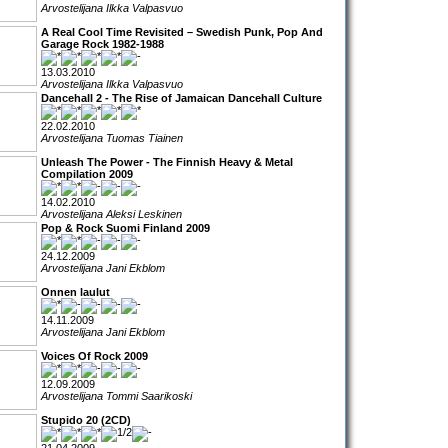
Arvostelijana Ilkka Valpasvuo
A Real Cool Time Revisited – Swedish Punk, Pop And
Garage Rock 1982-1988
13.03.2010
Arvostelijana Ilkka Valpasvuo
Dancehall 2 - The Rise of Jamaican Dancehall Culture
22.02.2010
Arvostelijana Tuomas Tiainen
Unleash The Power - The Finnish Heavy & Metal
Compilation 2009
14.02.2010
Arvostelijana Aleksi Leskinen
Pop & Rock Suomi Finland 2009
24.12.2009
Arvostelijana Jani Ekblom
Onnen laulut
14.11.2009
Arvostelijana Jani Ekblom
Voices Of Rock 2009
12.09.2009
Arvostelijana Tommi Saarikoski
Stupido 20 (2CD)