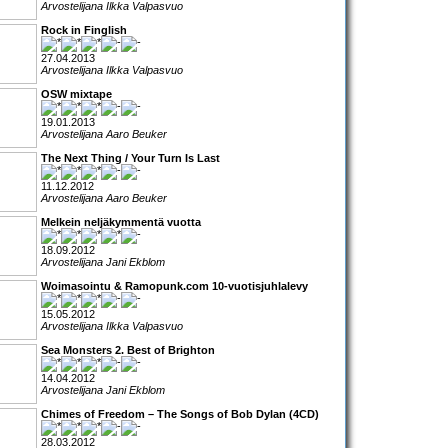
Arvostelijana Ilkka Valpasvuo
Rock in Finglish
27.04.2013
Arvostelijana Ilkka Valpasvuo
OSW mixtape
19.01.2013
Arvostelijana Aaro Beuker
The Next Thing / Your Turn Is Last
11.12.2012
Arvostelijana Aaro Beuker
Melkein neljäkymmentä vuotta
18.09.2012
Arvostelijana Jani Ekblom
Woimasointu & Ramopunk.com 10-vuotisjuhlalevy
15.05.2012
Arvostelijana Ilkka Valpasvuo
Sea Monsters 2. Best of Brighton
14.04.2012
Arvostelijana Jani Ekblom
Chimes of Freedom – The Songs of Bob Dylan (4CD)
28.03.2012