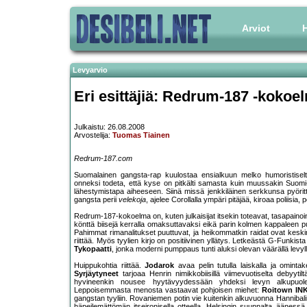
Arviot
H
Levyarvio
Eri esittäjiä: Redrum-187 -kokoe
Julkaistu: 26.08.2008
Arvostelija:
Tuomas Tiainen
Redrum-187.com
Suomalainen gangsta-rap kuulostaa ensialkuun melko humoristisel
onneksi todeta, että kyse on pitkälti samasta kuin muussakin Suomi-
lähestymistapa aiheeseen. Siinä missä jenkkiläinen serkkunsa pyörit
gangsta perii
velekoja
, ajelee Corollalla ympäri pitäjää, kiroaa poliisia,
Redrum-187-kokoelma on, kuten julkaisijat itsekin toteavat, tasapainoi
könttä biisejä kerralla omaksuttavaksi eikä parin kolmen kappaleen p
Pahimmat rimanalitukset puuttuvat, ja heikommatkin raidat ovat keskinker
riittää. Myös tyylien kirjo on positiivinen yllätys. Letkeästä G-Funkis
Tykopaatti
, jonka moderni pumppaus tunti aluksi olevan väärällä levyl
Huippukohtia riittää.
Jodarok
avaa pelin tutulla laiskalla ja omint
Syrjäytyneet
tarjoaa Henrin nimikkobiisillä viimevuotiselta debyytilt
hyvineenkin nousee hyytävyydessään yhdeksi levyn alkupuole
Leppoisemmasta menosta vastaavat pohjoisen miehet:
Roitown IN
gangstan tyyliin. Rovaniemen potin vie kuitenkin alkuvuonna Hannibalin
häpeilemättömän itseironisella otteella. Helsingin suunnalta äänessä 