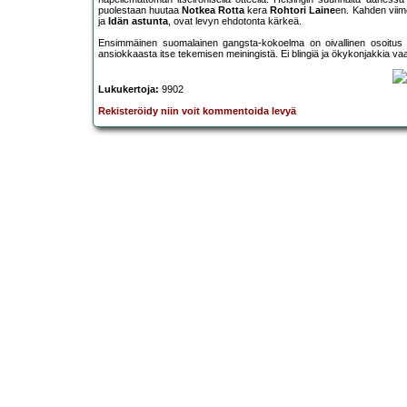
puolestaan huutaa
Notkea Rotta
kera
Rohtori Laine
en. Kahden viim
ja
Idän astunta
, ovat levyn ehdotonta kärkeä.
Ensimmäinen suomalainen gangsta-kokoelma on oivallinen osoitus
ansiokkaasta itse tekemisen meiningistä. Ei blingiä ja ökykonjakkia vaa
Lukukertoja:
9902
Rekisteröidy niin voit kommentoida levyä