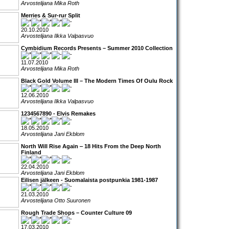
Arvostelijana Mika Roth
Merries & Sur-rur Split
20.10.2010
Arvostelijana Ilkka Valpasvuo
Cymbidium Records Presents – Summer 2010 Collection
11.07.2010
Arvostelijana Mika Roth
Black Gold Volume III – The Modern Times Of Oulu Rock
12.06.2010
Arvostelijana Ilkka Valpasvuo
1234567890 - Elvis Remakes
18.05.2010
Arvostelijana Jani Ekblom
North Will Rise Again ‒ 18 Hits From the Deep North
Finland
22.04.2010
Arvostelijana Jani Ekblom
Eilisen jälkeen - Suomalaista postpunkia 1981-1987
21.03.2010
Arvostelijana Otto Suuronen
Rough Trade Shops – Counter Culture 09
17.03.2010