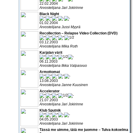
22.02.2004
Arvostelijana Jari Jokirinne
Black Night
01.02.2004
Arvostelijana Jussi Myyrä
Recollection – Relapse Video Collection (DVD)
03.12.2003
Arvostelijana Mika Roth
Karjalan värit
06.11.2003
Arvostelijana Ilkka Valpasvuo
Armottomat
13.08.2003
Arvostelijana Janne Kuusinen
Accelerator
21.07.2003
Arvostelijana Jari Jokirinne
Klub Sputnik
04.05.2003
Arvostelijana Jari Jokirinne
Tässä me uimme, tätä me juomme – Tulva-kokoelma