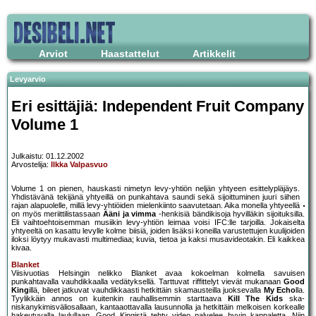
Arviot
Haastattelut
Artikkelit
Levyarvio
Eri esittäjiä: Independent Fruit Company
Volume 1
Julkaistu: 01.12.2002
Arvostelija:
Ilkka Valpasvuo
Volume 1 on pienen, hauskasti nimetyn levy-yhtiön neljän yhtyeen esittelypläjäys.
Yhdistävänä tekijänä yhtyeillä on punkahtava saundi sekä sijoittuminen juuri siihen
rajan alapuolelle, millä levy-yhtiöiden mielenkiinto saavutetaan. Aika monella yhtyeellä
on myös meriittilistassaan
Ääni ja vimma
-henkisiä bändikisoja hyvilläkin sijoituksilla.
Eli vaihtoehtoisemman musiikin levy-yhtiön leimaa voisi IFC:lle tarjoilla. Jokaiselta
yhtyeeltä on kasattu levylle kolme biisiä, joiden lisäksi koneilla varustettujen kuulijoiden
iloksi löytyy mukavasti multimediaa; kuvia, tietoa ja kaksi musavideotakin. Eli kaikkea
kivaa.
Blanket
Viisivuotias Helsingin nelikko Blanket avaa kokoelman kolmella savuisen
punkahtavalla vauhdikkaalla vedätyksellä. Tarttuvat riffittelyt vievät mukanaan
Good
King
illä, bileet jatkuvat vauhdikkaasti hetkittäin skamausteilla juoksevalla
My Echo
lla.
Tyylikkäin annos on kuitenkin rauhallisemmin starttaava
Kill The Kids
ska-
niskanykimisväliosallaan, kantaaottavalla lausunnolla ja hetkittäin melkoisen korkealle
hakeutuvalla laulullaan. Good Kingistä tehty video palvelee hyvin kappaletta. Niin