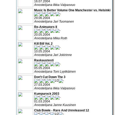
16.07.2004
Arvostelijana Ilkka Valpasvuo
Music Is Better Volume One Manchester vs. Helsinki
29.06.2004
Arvostelijana Jari Tuomanen
Re-Animators II
20.05.2004
Arvostelijana Mika Roth
Kill Bill Vol. 2
10.05.2004
Arvostelijana Jari Jokirinne
Raskaustesti
05.05.2004
Arvostelijana Toni Lyytikäinen
Don’t Cut Down The 3
27.03.2004
Arvostelijana Ilkka Valpasvuo
Kumpurock 2003
01.03.2004
Arvostelijana Janne Kuusinen
Club Bowie - Rare And Unreleased 12