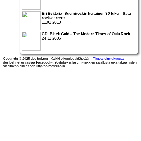
Eri Esittäjiä: Suomirockin kultainen 80-luku – Sata
rock-aarretta
11.01.2010
CD:
Black Gold – The Modern Times of Oulu Rock
24.11.2006
Copyright © 2025 desibeli.net | Kaikki oikeudet pidätetään |
Tietoa toimituksesta
desibeli.net ei vastaa Facebook-, Youtube- ja last.fm-linkkien sisällöstä eikä takaa niiden
sisältävän aiheeseen liittyvää materiaalia.