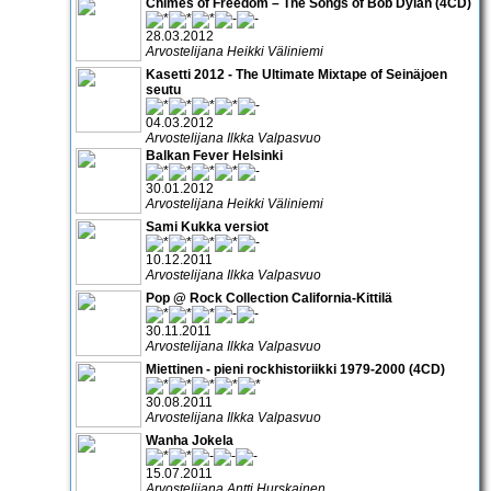
Chimes of Freedom – The Songs of Bob Dylan (4CD)
28.03.2012
Arvostelijana Heikki Väliniemi
Kasetti 2012 - The Ultimate Mixtape of Seinäjoen
seutu
04.03.2012
Arvostelijana Ilkka Valpasvuo
Balkan Fever Helsinki
30.01.2012
Arvostelijana Heikki Väliniemi
Sami Kukka versiot
10.12.2011
Arvostelijana Ilkka Valpasvuo
Pop @ Rock Collection California-Kittilä
30.11.2011
Arvostelijana Ilkka Valpasvuo
Miettinen - pieni rockhistoriikki 1979-2000 (4CD)
30.08.2011
Arvostelijana Ilkka Valpasvuo
Wanha Jokela
15.07.2011
Arvostelijana Antti Hurskainen