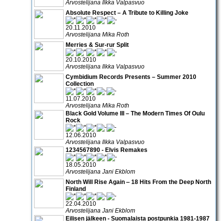
Arvostelijana Ilkka Valpasvuo
Absolute Respect – A Tribute to Killing Joke
20.11.2010
Arvostelijana Mika Roth
Merries & Sur-rur Split
20.10.2010
Arvostelijana Ilkka Valpasvuo
Cymbidium Records Presents – Summer 2010
Collection
11.07.2010
Arvostelijana Mika Roth
Black Gold Volume III – The Modern Times Of Oulu
Rock
12.06.2010
Arvostelijana Ilkka Valpasvuo
1234567890 - Elvis Remakes
18.05.2010
Arvostelijana Jani Ekblom
North Will Rise Again ‒ 18 Hits From the Deep North
Finland
22.04.2010
Arvostelijana Jani Ekblom
Eilisen jälkeen - Suomalaista postpunkia 1981-1987