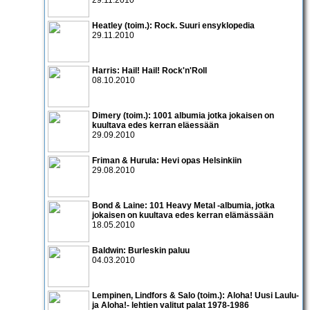
Heatley (toim.): Rock. Suuri ensyklopedia
29.11.2010
Harris: Hail! Hail! Rock'n'Roll
08.10.2010
Dimery (toim.): 1001 albumia jotka jokaisen on
kuultava edes kerran eläessään
29.09.2010
Friman & Hurula: Hevi opas Helsinkiin
29.08.2010
Bond & Laine: 101 Heavy Metal -albumia, jotka
jokaisen on kuultava edes kerran elämässään
18.05.2010
Baldwin: Burleskin paluu
04.03.2010
Lempinen, Lindfors & Salo (toim.): Aloha! Uusi Laulu-
ja Aloha!- lehtien valitut palat 1978-1986