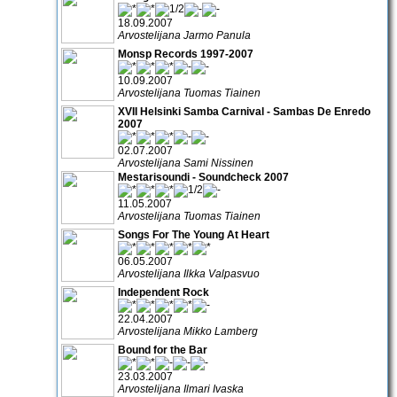
18.09.2007
Arvostelijana Jarmo Panula
Monsp Records 1997-2007
10.09.2007
Arvostelijana Tuomas Tiainen
XVII Helsinki Samba Carnival - Sambas De Enredo
2007
02.07.2007
Arvostelijana Sami Nissinen
Mestarisoundi - Soundcheck 2007
11.05.2007
Arvostelijana Tuomas Tiainen
Songs For The Young At Heart
06.05.2007
Arvostelijana Ilkka Valpasvuo
Independent Rock
22.04.2007
Arvostelijana Mikko Lamberg
Bound for the Bar
23.03.2007
Arvostelijana Ilmari Ivaska