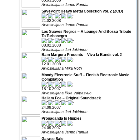
05.03.2008
Arvostelijana Jarmo Panula
SavePoint Heavy Metal Collection Vol. 2 (2CD)
21.02.2008
Arvostelijana Jarmo Panula
Los Suaves Negros – A Lounge And Bossa Tribute
To Turbonegro
08.02.2008
Arvostelijana Jari Jokirinne
Bam Margera Presents – Viva la Bands vol. 2
12.01.2008
Arvostelijana Mika Roth
Moody Electronic Stuff – Finnish Electronic Music
Compilation
18.10.2007
Arvostelijana Ilkka Valpasvuo
Hallam Foe – Original Soundtrack
24.09.2007
Arvostelijana Jari Jokirinne
Propaganda Is Hippies
24.09.2007
Arvostelijana Jarmo Panula
Garage Sale