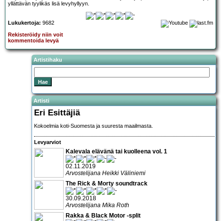
yllättävän tyylikäs lisä levyhyllyyn.
Lukukertoja:
9682
Rekisteröidy niin voit
kommentoida levyä
Artistihaku
Artisti
Eri Esittäjiä
Kokoelmia koti-Suomesta ja suuresta maailmasta.
Levyarviot
Kalevala elävänä tai kuolleena vol. 1
02.11.2019
Arvostelijana Heikki Väliniemi
The Rick & Morty soundtrack
30.09.2018
Arvostelijana Mika Roth
Rakka & Black Motor -split