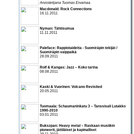
Arvostelijana Tuomas Ervamaa
Macdonald: Rock Connections
16.11.2011
Nyman: Tähtisumua
11.11.2011
Paleface: Rappiotaidetta - Suomiräpin tekijät /
Suomiräpin vaippaikä
28.09.2011
Rolf & Kangas: Jazz – Koko tarina
08.08.2011
Kaski & Vuorinen: Volcano Revisited
20.05.2011
Tuomaala: Schaumaninkatu 3 – Tanssisali Lutakko
1990­-2010
03.01.2011
Bukszpan: Heavy metal – Raskaan musiikin
pioneerit, jättiläiset ja kapinalliset
29.11.2010