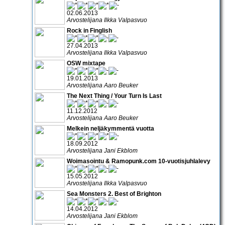
02.06.2013
Arvostelijana Ilkka Valpasvuo
Rock in Finglish
27.04.2013
Arvostelijana Ilkka Valpasvuo
OSW mixtape
19.01.2013
Arvostelijana Aaro Beuker
The Next Thing / Your Turn Is Last
11.12.2012
Arvostelijana Aaro Beuker
Melkein neljäkymmentä vuotta
18.09.2012
Arvostelijana Jani Ekblom
Woimasointu & Ramopunk.com 10-vuotisjuhlalevy
15.05.2012
Arvostelijana Ilkka Valpasvuo
Sea Monsters 2. Best of Brighton
14.04.2012
Arvostelijana Jani Ekblom