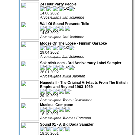
24 Hour Party People
14.06.2002
Arvostelijana Jari Jokirinne
Wall Of Sound Presents Tellé
14.06.2002
Arvostelijana Jari Jokirinne
Moose On The Loose - Finnish Garaoke
29.04.2002
Arvostelijana Jari Jokirinne
Solardisk.com - 3rd Anniversary Label Sampler
28.01.2002
Arvostelijana Miika Jalonen
Nuggets II - The Original Artyfacts From The British
Empire and Beyond 1963-1969
29.10.2001
Arvostelijana Teemu Jokelainen
Musique Compacte
18.10.2001
Arvostelijana Tuomas Ervamaa
Sound 01 - A Big Dada Sampler
18.10.2001