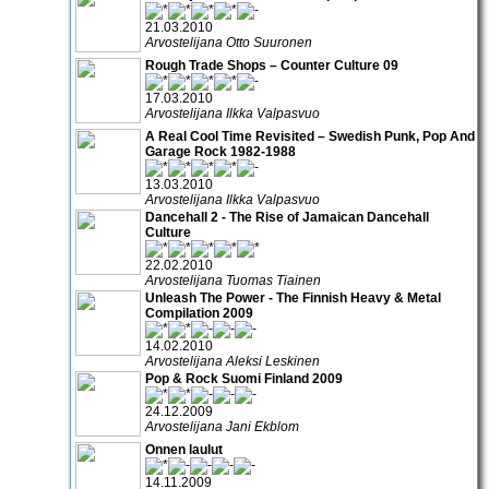
21.03.2010
Arvostelijana Otto Suuronen
Rough Trade Shops – Counter Culture 09
17.03.2010
Arvostelijana Ilkka Valpasvuo
A Real Cool Time Revisited – Swedish Punk, Pop And
Garage Rock 1982-1988
13.03.2010
Arvostelijana Ilkka Valpasvuo
Dancehall 2 - The Rise of Jamaican Dancehall
Culture
22.02.2010
Arvostelijana Tuomas Tiainen
Unleash The Power - The Finnish Heavy & Metal
Compilation 2009
14.02.2010
Arvostelijana Aleksi Leskinen
Pop & Rock Suomi Finland 2009
24.12.2009
Arvostelijana Jani Ekblom
Onnen laulut
14.11.2009