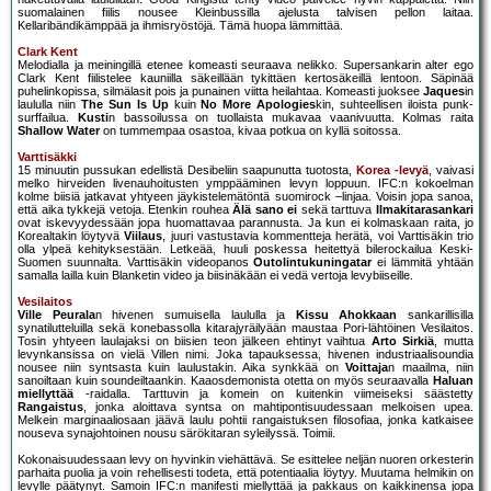
suomalainen fiilis nousee Kleinbussilla ajelusta talvisen pellon laitaa.
Kellaribändikämppää ja ihmisryöstöjä. Tämä huopa lämmittää.
Clark Kent
Melodialla ja meiningillä etenee komeasti seuraava nelikko. Supersankarin alter ego
Clark Kent fiilistelee kauniilla säkeillään tykittäen kertosäkeillä lentoon. Säpinää
puhelinkopissa, silmälasit pois ja punainen viitta heilahtaa. Komeasti juoksee
Jaques
in
laululla niin
The Sun Is Up
kuin
No More Apologies
kin, suhteellisen iloista punk-
surffailua.
Kusti
n bassoilussa on tuollaista mukavaa vaanivuutta. Kolmas raita
Shallow Water
on tummempaa osastoa, kivaa potkua on kyllä soitossa.
Varttisäkki
15 minuutin pussukan edellistä Desibeliin saapunutta tuotosta,
Korea
-levyä
, vaivasi
melko hirveiden livenauhoitusten ymppääminen levyn loppuun. IFC:n kokoelman
kolme biisiä jatkavat yhtyeen jäykistelemätöntä suomirock –linjaa. Voisin jopa sanoa,
että aika tykkejä vetoja. Etenkin rouhea
Älä sano ei
sekä tarttuva
Ilmakitarasankari
ovat iskevyydessään jopa huomattavaa parannusta. Ja kun ei kolmaskaan raita, jo
Korealtakin löytyvä
Viilaus
, juuri vastustavia kommentteja herätä, voi Varttisäkin trio
olla ylpeä kehityksestään. Letkeää, huuli poskessa heitettyä bilerockailua Keski-
Suomen suunnalta. Varttisäkin videopanos
Outolintukuningatar
ei lämmitä yhtään
samalla lailla kuin Blanketin video ja biisinäkään ei vedä vertoja levybiiseille.
Vesilaitos
Ville Peurala
n hivenen sumuisella laululla ja
Kissu Ahokkaan
sankarillisilla
synatilutteluilla sekä konebassolla kitarajyräilyään maustaa Pori-lähtöinen Vesilaitos.
Tosin yhtyeen laulajaksi on biisien teon jälkeen ehtinyt vaihtua
Arto Sirkiä
, mutta
levynkansissa on vielä Villen nimi. Joka tapauksessa, hivenen industriaalisoundia
nousee niin syntsasta kuin laulustakin. Aika synkkää on
Voittaja
n maailma, niin
sanoiltaan kuin soundeiltaankin. Kaaosdemonista otetta on myös seuraavalla
Haluan
miellyttää
-raidalla. Tarttuvin ja komein on kuitenkin viimeiseksi säästetty
Rangaistus
, jonka aloittava syntsa on mahtipontisuudessaan melkoisen upea.
Melkein marginaaliosaan jäävä laulu pohtii rangaistuksen filosofiaa, jonka katkaisee
nouseva synajohtoinen nousu särökitaran syleilyssä. Toimii.
Kokonaisuudessaan levy on hyvinkin viehättävä. Se esittelee neljän nuoren orkesterin
parhaita puolia ja voin rehellisesti todeta, että potentiaalia löytyy. Muutama helmikin on
levylle päätynyt. Samoin IFC:n manifesti miellyttää ja pakkaus on kaikkinensa jopa