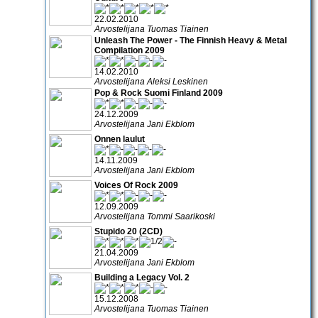
22.02.2010
Arvostelijana Tuomas Tiainen
Unleash The Power - The Finnish Heavy & Metal
Compilation 2009
14.02.2010
Arvostelijana Aleksi Leskinen
Pop & Rock Suomi Finland 2009
24.12.2009
Arvostelijana Jani Ekblom
Onnen laulut
14.11.2009
Arvostelijana Jani Ekblom
Voices Of Rock 2009
12.09.2009
Arvostelijana Tommi Saarikoski
Stupido 20 (2CD)
21.04.2009
Arvostelijana Jani Ekblom
Building a Legacy Vol. 2
15.12.2008
Arvostelijana Tuomas Tiainen