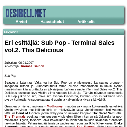
Arviot
Haastattelut
Artikkelit
Levyarvio
Eri esittäjiä: Sub Pop - Terminal Sales
vol.2. This Delicious
Julkaistu: 06.01.2007
Arvostelija:
Tuomas Tiainen
Sub Pop
Seattlesta kajahtaa. Vaka vanha Sub Pop on onnistuneesti karistanut grunge-
imagonsa hiiteen ja kunnostautunut viime aikoina monenlaisen muunkin hyvän
musiikin kuin kitararunttauksen julkaisijana. Lafkan sampleri Terminal Sales vol.2: This
Delicious esittelee levy-yhtiön viime vuoden julkaisuja. Tämän näytteen perusteella
Sub Pop julkaisee sitä, mikä sitä itseään kiinnostaa, kunhan vain musiikillinen taso
pysyy korkealla. Altsupopista stand uppiin ja kaikenlaista kivaa siltä väliltä.
Grungea on tietysti mukana -
Mudhoney
n muodossa - mutta kokoelmalla esiteltävä
yhtiön nykyinen musiikillinen kirjo on miellyttävän laaja. Jonkinmoinen hitti vuonna
2006 oli
Band of Horses
, jonka debyytiltä on mukana kappale
The Great Salt Lake
.
The Thermals
osoittaa menneeseen yhdistellen jälleen kerran särökitaroita ja pop-
melodioita. Hyvin, toisaalta, eikä kokoelman muidenkaan rokkien soidessa stereoista
tarvitse hävetä. Pehmeämpää ilmaisua puolestaan edustaa
Rilo Kiley
-mies
Blake
Sennett
in akustinen ja kantriin vivahtava projekti
The Elected
. Slide-kitarahan on