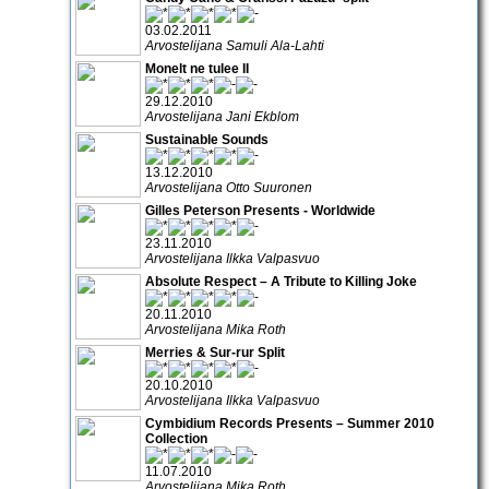
03.02.2011
Arvostelijana Samuli Ala-Lahti
Monelt ne tulee II
29.12.2010
Arvostelijana Jani Ekblom
Sustainable Sounds
13.12.2010
Arvostelijana Otto Suuronen
Gilles Peterson Presents - Worldwide
23.11.2010
Arvostelijana Ilkka Valpasvuo
Absolute Respect – A Tribute to Killing Joke
20.11.2010
Arvostelijana Mika Roth
Merries & Sur-rur Split
20.10.2010
Arvostelijana Ilkka Valpasvuo
Cymbidium Records Presents – Summer 2010
Collection
11.07.2010
Arvostelijana Mika Roth