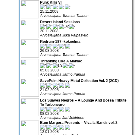
Punk Kills VI
25.11.2008
Arvostelijana Tuomas Tiainen
Desert Island Sessions
20.11.2008
Arvostelijana Ilkka Valpasvuo
Redrum-187 -kokoelma
26.08.2008
Arvostelijana Tuomas Tiainen
Thrashing Like A Maniac
05.03.2008
Arvostelijana Jarmo Panula
SavePoint Heavy Metal Collection Vol. 2 (2CD)
21.02.2008
Arvostelijana Jarmo Panula
Los Suaves Negros – A Lounge And Bossa Tribute
To Turbonegro
08.02.2008
Arvostelijana Jari Jokirinne
Bam Margera Presents – Viva la Bands vol. 2
12.01.2008