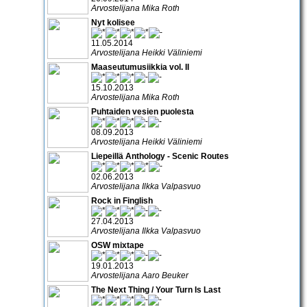
Arvostelijana Mika Roth
Nyt kolisee
11.05.2014
Arvostelijana Heikki Väliniemi
Maaseutumusiikkia vol. II
15.10.2013
Arvostelijana Mika Roth
Puhtaiden vesien puolesta
08.09.2013
Arvostelijana Heikki Väliniemi
Liepeillä Anthology - Scenic Routes
02.06.2013
Arvostelijana Ilkka Valpasvuo
Rock in Finglish
27.04.2013
Arvostelijana Ilkka Valpasvuo
OSW mixtape
19.01.2013
Arvostelijana Aaro Beuker
The Next Thing / Your Turn Is Last