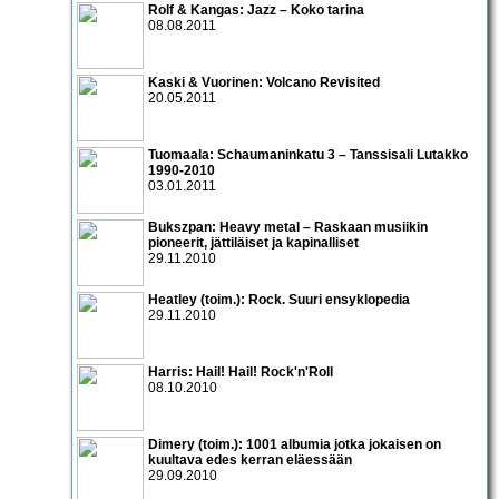
Rolf & Kangas: Jazz – Koko tarina
08.08.2011
Kaski & Vuorinen: Volcano Revisited
20.05.2011
Tuomaala: Schaumaninkatu 3 – Tanssisali Lutakko
1990­-2010
03.01.2011
Bukszpan: Heavy metal – Raskaan musiikin
pioneerit, jättiläiset ja kapinalliset
29.11.2010
Heatley (toim.): Rock. Suuri ensyklopedia
29.11.2010
Harris: Hail! Hail! Rock'n'Roll
08.10.2010
Dimery (toim.): 1001 albumia jotka jokaisen on
kuultava edes kerran eläessään
29.09.2010