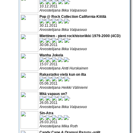
10.12.2011
Arvostelijana Ilkka Valpasvuo
Pop @ Rock Collection California-Kittilä
30.11.2011
Arvostelijana Ilkka Valpasvuo
Miettinen - pieni rockhistoriikki 1979-2000 (4CD)
30.08.2011
Arvostelijana Ilkka Valpasvuo
Wanha Jokela
15.07.2011
Arvostelijana Antti Hurskainen
Rakastatko vielä kun on ilta
05.06.2011
Arvostelijana Heikki Väliniemi
Mitä vapaus on?
26.05.2011
Arvostelijana Ilkka Valpasvuo
Sin-Atra
26.03.2011
Arvostelijana Mika Roth
Candy Cane & Oranssi Pazuzu -split