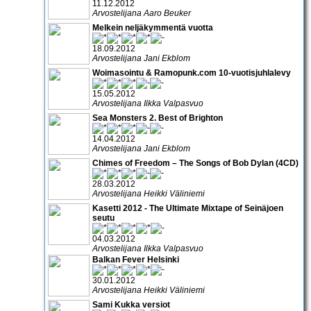
11.12.2012
Arvostelijana Aaro Beuker
Melkein neljäkymmentä vuotta
18.09.2012
Arvostelijana Jani Ekblom
Woimasointu & Ramopunk.com 10-vuotisjuhlalevy
15.05.2012
Arvostelijana Ilkka Valpasvuo
Sea Monsters 2. Best of Brighton
14.04.2012
Arvostelijana Jani Ekblom
Chimes of Freedom – The Songs of Bob Dylan (4CD)
28.03.2012
Arvostelijana Heikki Väliniemi
Kasetti 2012 - The Ultimate Mixtape of Seinäjoen
seutu
04.03.2012
Arvostelijana Ilkka Valpasvuo
Balkan Fever Helsinki
30.01.2012
Arvostelijana Heikki Väliniemi
Sami Kukka versiot