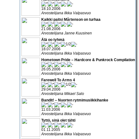
18.10.2006
Arvostelijana Ilkka Valpasvuo
Kaikki paitsi Mårtenson on turhaa
21.08.2006
Arvostelijana Janne Kuusinen
Älä oo tyhmä
18.07.2006
Arvostelijana Ilkka Valpasvuo
Hometown Pride – Hardcore & Punkrock Compilation
26.05.2006
Arvostelijana Ilkka Valpasvuo
Farewell To Arms 4
29.04.2006
Arvostelijana Mikael Salo
Bandit! – Nuorten rytmimusiikkihanke
11.03.2006
Arvostelijana Ilkka Valpasvuo
Tyttö, sinä olet tähti
01.11.2005
Arvostelijana Ilkka Valpasvuo