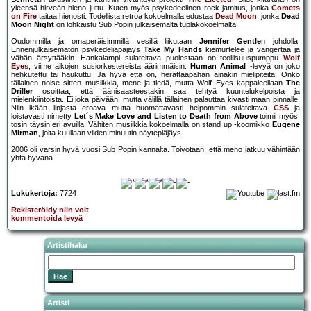
yleensä hirveän hieno juttu. Kuten myös psykedeelinen rock-jamitus, jonka
Comets
on Fire
taitaa hienosti. Todellista retroa kokoelmalla edustaa
Dead Moon
, jonka
Dead
Moon Night
on lohkaistu Sub Popin julkaisemalta tuplakokoelmalta.
Oudommilla ja omaperäisimmillä vesillä liikutaan
Jennifer Gentle
n johdolla.
Ennenjulkaisematon psykedeliapäjäys
Take My Hands
kiemurtelee ja vängertää ja
vähän ärsyttääkin. Hankalampi sulateltava puolestaan on teollisuuspumppu
Wolf
Eyes
, viime aikojen susiorkestereista äärimmäisin.
Human Animal
-levyä on joko
hehkutettu tai haukuttu. Ja hyvä että on, herättääpähän ainakin mielipiteitä. Onko
tällainen noise sitten musiikkia, mene ja tiedä, mutta Wolf Eyes kappaleellaan
The
Driller
osoittaa, että äänisaasteestakin saa tehtyä kuuntelukelpoista ja
mielenkiintoista. Ei joka päivään, mutta välillä tällainen palauttaa kivasti maan pinnalle.
Niin ikään linjasta eroava mutta huomattavasti helpommin sulateltava
CSS
ja
loistavasti nimetty
Let´s Make Love and Listen to Death from Above
toimii myös,
tosin täysin eri avuilla. Vähiten musiikkia kokoelmalla on stand up -koomikko
Eugene
Mirman
, jolta kuullaan viiden minuutin näytepläjäys.
2006 oli varsin hyvä vuosi Sub Popin kannalta. Toivotaan, että meno jatkuu vähintään
yhtä hyvänä.
Lukukertoja:
7724
Rekisteröidy niin voit
kommentoida levyä
Artistihaku
Artisti