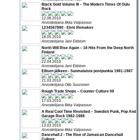
Black Gold Volume III – The Modern Times Of Oulu
Rock
12.06.2010
Arvostelijana Ilkka Valpasvuo
1234567890 - Elvis Remakes
18.05.2010
Arvostelijana Jani Ekblom
North Will Rise Again ‒ 18 Hits From the Deep North
Finland
22.04.2010
Arvostelijana Jani Ekblom
Eilisen jälkeen - Suomalaista postpunkia 1981-1987
21.03.2010
Arvostelijana Otto Suuronen
Rough Trade Shops – Counter Culture 09
17.03.2010
Arvostelijana Ilkka Valpasvuo
A Real Cool Time Revisited – Swedish Punk, Pop And
Garage Rock 1982-1988
13.03.2010
Arvostelijana Ilkka Valpasvuo
Dancehall 2 - The Rise of Jamaican Dancehall
Culture