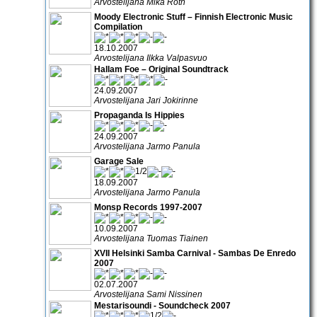
Arvostelijana Mika Roth
Moody Electronic Stuff – Finnish Electronic Music
Compilation
18.10.2007
Arvostelijana Ilkka Valpasvuo
Hallam Foe – Original Soundtrack
24.09.2007
Arvostelijana Jari Jokirinne
Propaganda Is Hippies
24.09.2007
Arvostelijana Jarmo Panula
Garage Sale
18.09.2007
Arvostelijana Jarmo Panula
Monsp Records 1997-2007
10.09.2007
Arvostelijana Tuomas Tiainen
XVII Helsinki Samba Carnival - Sambas De Enredo
2007
02.07.2007
Arvostelijana Sami Nissinen
Mestarisoundi - Soundcheck 2007