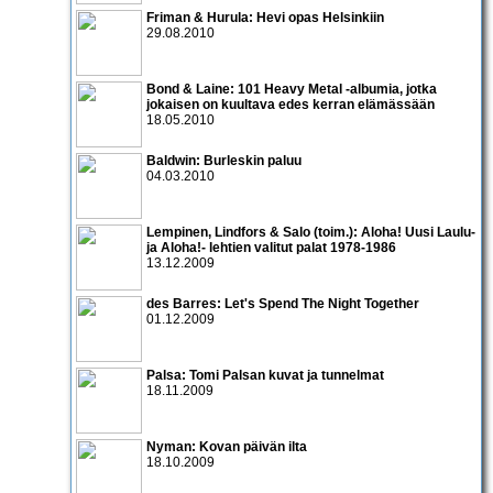
Friman & Hurula: Hevi opas Helsinkiin
29.08.2010
Bond & Laine: 101 Heavy Metal -albumia, jotka
jokaisen on kuultava edes kerran elämässään
18.05.2010
Baldwin: Burleskin paluu
04.03.2010
Lempinen, Lindfors & Salo (toim.): Aloha! Uusi Laulu-
ja Aloha!- lehtien valitut palat 1978-1986
13.12.2009
des Barres: Let's Spend The Night Together
01.12.2009
Palsa: Tomi Palsan kuvat ja tunnelmat
18.11.2009
Nyman: Kovan päivän ilta
18.10.2009