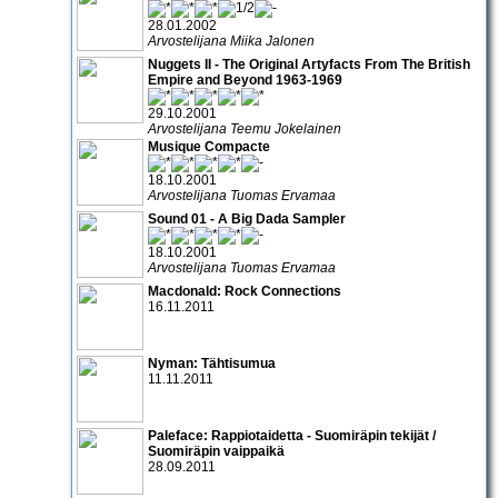
28.01.2002
Arvostelijana Miika Jalonen
Nuggets II - The Original Artyfacts From The British
Empire and Beyond 1963-1969
29.10.2001
Arvostelijana Teemu Jokelainen
Musique Compacte
18.10.2001
Arvostelijana Tuomas Ervamaa
Sound 01 - A Big Dada Sampler
18.10.2001
Arvostelijana Tuomas Ervamaa
Macdonald: Rock Connections
16.11.2011
Nyman: Tähtisumua
11.11.2011
Paleface: Rappiotaidetta - Suomiräpin tekijät /
Suomiräpin vaippaikä
28.09.2011