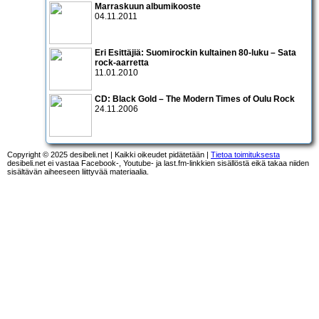
Marraskuun albumikooste
04.11.2011
Eri Esittäjiä: Suomirockin kultainen 80-luku – Sata
rock-aarretta
11.01.2010
CD:
Black Gold – The Modern Times of Oulu Rock
24.11.2006
Copyright © 2025 desibeli.net | Kaikki oikeudet pidätetään |
Tietoa toimituksesta
desibeli.net ei vastaa Facebook-, Youtube- ja last.fm-linkkien sisällöstä eikä takaa niiden
sisältävän aiheeseen liittyvää materiaalia.