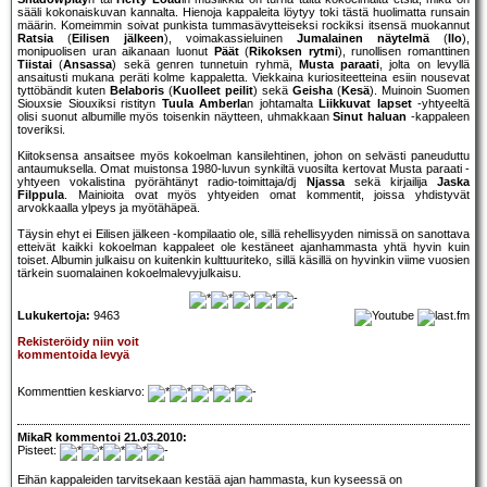
sääli kokonaiskuvan kannalta. Hienoja kappaleita löytyy toki tästä huolimatta runsain
määrin. Komeimmin soivat punkista tummasävytteiseksi rockiksi itsensä muokannut
Ratsia
(
Eilisen jälkeen
), voimakassieluinen
Jumalainen näytelmä
(
Ilo
),
monipuolisen uran aikanaan luonut
Päät
(
Rikoksen rytmi
), runollisen romanttinen
Tiistai
(
Ansassa
) sekä genren tunnetuin ryhmä,
Musta paraati
, jolta on levyllä
ansaitusti mukana peräti kolme kappaletta. Viekkaina kuriositeetteina esiin nousevat
tyttöbändit kuten
Belaboris
(
Kuolleet peilit
) sekä
Geisha
(
Kesä
). Muinoin Suomen
Siouxsie Siouxiksi ristityn
Tuula Amberla
n johtamalta
Liikkuvat lapset
-yhtyeeltä
olisi suonut albumille myös toisenkin näytteen, uhmakkaan
Sinut haluan
-kappaleen
toveriksi.
Kiitoksensa ansaitsee myös kokoelman kansilehtinen, johon on selvästi paneuduttu
antaumuksella. Omat muistonsa 1980-luvun synkiltä vuosilta kertovat Musta paraati -
yhtyeen vokalistina pyörähtänyt radio-toimittaja/dj
Njassa
sekä kirjailija
Jaska
Filppula
. Mainioita ovat myös yhtyeiden omat kommentit, joissa yhdistyvät
arvokkaalla ylpeys ja myötähäpeä.
Täysin ehyt ei Eilisen jälkeen -kompilaatio ole, sillä rehellisyyden nimissä on sanottava
etteivät kaikki kokoelman kappaleet ole kestäneet ajanhammasta yhtä hyvin kuin
toiset. Albumin julkaisu on kuitenkin kulttuuriteko, sillä käsillä on hyvinkin viime vuosien
tärkein suomalainen kokoelmalevyjulkaisu.
Lukukertoja:
9463
Rekisteröidy niin voit
kommentoida levyä
Kommenttien keskiarvo:
MikaR kommentoi 21.03.2010:
Pisteet:
Eihän kappaleiden tarvitsekaan kestää ajan hammasta, kun kyseessä on