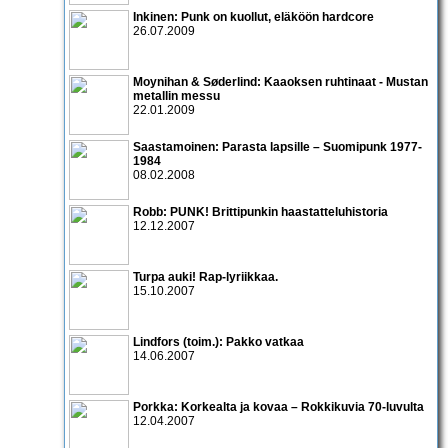
Inkinen: Punk on kuollut, eläköön hardcore
26.07.2009
Moynihan & Søderlind: Kaaoksen ruhtinaat - Mustan
metallin messu
22.01.2009
Saastamoinen: Parasta lapsille – Suomipunk 1977-
1984
08.02.2008
Robb: PUNK! Brittipunkin haastatteluhistoria
12.12.2007
Turpa auki! Rap-lyriikkaa.
15.10.2007
Lindfors (toim.): Pakko vatkaa
14.06.2007
Porkka: Korkealta ja kovaa – Rokkikuvia 70-luvulta
12.04.2007