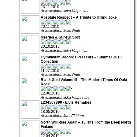
23.11.2010
Arvostelijana Ilkka Valpasvuo
Absolute Respect – A Tribute to Killing Joke
20.11.2010
Arvostelijana Mika Roth
Merries & Sur-rur Split
20.10.2010
Arvostelijana Ilkka Valpasvuo
Cymbidium Records Presents – Summer 2010
Collection
11.07.2010
Arvostelijana Mika Roth
Black Gold Volume III – The Modern Times Of Oulu
Rock
12.06.2010
Arvostelijana Ilkka Valpasvuo
1234567890 - Elvis Remakes
18.05.2010
Arvostelijana Jani Ekblom
North Will Rise Again ‒ 18 Hits From the Deep North
Finland
22.04.2010