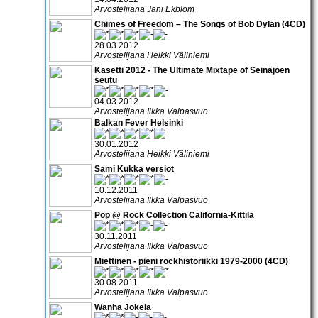
Arvostelijana Jani Ekblom
Chimes of Freedom – The Songs of Bob Dylan (4CD)
28.03.2012
Arvostelijana Heikki Väliniemi
Kasetti 2012 - The Ultimate Mixtape of Seinäjoen
seutu
04.03.2012
Arvostelijana Ilkka Valpasvuo
Balkan Fever Helsinki
30.01.2012
Arvostelijana Heikki Väliniemi
Sami Kukka versiot
10.12.2011
Arvostelijana Ilkka Valpasvuo
Pop @ Rock Collection California-Kittilä
30.11.2011
Arvostelijana Ilkka Valpasvuo
Miettinen - pieni rockhistoriikki 1979-2000 (4CD)
30.08.2011
Arvostelijana Ilkka Valpasvuo
Wanha Jokela