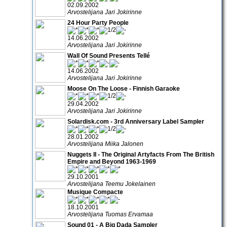
02.09.2002
Arvostelijana Jari Jokirinne
24 Hour Party People
14.06.2002
Arvostelijana Jari Jokirinne
Wall Of Sound Presents Tellé
14.06.2002
Arvostelijana Jari Jokirinne
Moose On The Loose - Finnish Garaoke
29.04.2002
Arvostelijana Jari Jokirinne
Solardisk.com - 3rd Anniversary Label Sampler
28.01.2002
Arvostelijana Miika Jalonen
Nuggets II - The Original Artyfacts From The British
Empire and Beyond 1963-1969
29.10.2001
Arvostelijana Teemu Jokelainen
Musique Compacte
18.10.2001
Arvostelijana Tuomas Ervamaa
Sound 01 - A Big Dada Sampler