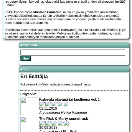
retrospektiivinen kokoelma, joka pyrkii kuvaamaan erästä yhden aikakauden ilmiötä?
Eihän?
Kaikki kunnia myös
Mustalle Paraatille
, mutta en jaksa ymmärtää miksi miltään
yhtyeeltä pitäisi kelpuuttaa tämän tyyliselle kokoelmalle yhtä kappaletta enempää.
Suolana sopassa ovat mielestäni nimenomaan ne yhtyeet, joista et ole välttämättä
edes kuullut koskaan aiemmin.
Kokonaisuudesta olisi saatu muutenkin toimivampi, jos sitä oltaisiin vielä lihotettu ja jos
se oltaisiin jaettu kahdelle eri levylle. Melkoinen kulttuuriteko siitä huolimatta, mistä
kumarrus kokoomatyön tehneiden tahojen suuntaan.
Artistihaku
Artisti
Eri Esittäjiä
Kokoelmia koti-Suomesta ja suuresta maailmasta.
Levyarviot
Kalevala elävänä tai kuolleena vol. 1
02.11.2019
Arvostelijana Heikki Väliniemi
The Rick & Morty soundtrack
30.09.2018
Arvostelijana Mika Roth