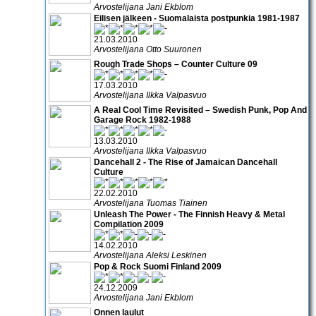
Arvostelijana Jani Ekblom
Eilisen jälkeen - Suomalaista postpunkia 1981-1987
21.03.2010
Arvostelijana Otto Suuronen
Rough Trade Shops – Counter Culture 09
17.03.2010
Arvostelijana Ilkka Valpasvuo
A Real Cool Time Revisited – Swedish Punk, Pop And
Garage Rock 1982-1988
13.03.2010
Arvostelijana Ilkka Valpasvuo
Dancehall 2 - The Rise of Jamaican Dancehall
Culture
22.02.2010
Arvostelijana Tuomas Tiainen
Unleash The Power - The Finnish Heavy & Metal
Compilation 2009
14.02.2010
Arvostelijana Aleksi Leskinen
Pop & Rock Suomi Finland 2009
24.12.2009
Arvostelijana Jani Ekblom
Onnen laulut