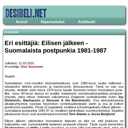
Arviot
Haastattelut
Artikkelit
Levyarvio
Eri esittäjiä: Eilisen jälkeen -
Suomalaista postpunkia 1981-1987
Julkaistu: 21.03.2010
Arvostelija:
Otto Suuronen
Stupido
Suomalaisen rock-musiikin historiankirjoitusta ovat 1980-luvun osalta hallinneet
toistaiseksi lähinnä porirockin ja manserockin dinosaurukset. Tämä on vain osa
totuutta, nimittäin siinä missä 1970-luvun lopulla Suomeen kohosi huomattava punk-
liike, nousi 80-luvun alussa eri puolilta maatamme mustahuuliromanttisia postpunk-
yhtyeitä, jotka ottivat rohkeasti vaikutteensa Englannin synkiöikoneilta kuten
Joy
Division
ilta,
Bauhaus
ilta ja
Siouxsie & the Banshees
ilta. Osa takkutukkaisista
aikalaisyhtyeistä suuntasi futuristisen syntetisaattoripopin pariin ja osa jäi kolkon
goottirockin pauloihin. Peräti 22 kappaletta sisältävä kokoelmajulkaisu Eilisen jälkeen –
suomalaista postpunkia 1981-87 on oivallinen äänikollaasi suomisynkistelyä. Stupidon
julkaiseman levyn ovat ansiokkaasti koonneet
Tero Alanko
ja
Joose Berglund
.
Eilisen jälkeen -pitkäsoiton huomattavin linjaveto on ollut se, että joukkoon on
kelpuutettu vain suomenkielellä laulaneet postpunk-yhtyeet. Tästä syytä esimerkiksi
Shadowplay
n tai
Hefty Load
in musiikkia on turha tältä kokoelmalta etsiä, mikä on