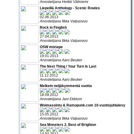
Arvostelijana Heikki Väliniemi
Liepeillä Anthology - Scenic Routes
02.06.2013
Arvostelijana Ilkka Valpasvuo
Rock in Finglish
27.04.2013
Arvostelijana Ilkka Valpasvuo
OSW mixtape
19.01.2013
Arvostelijana Aaro Beuker
The Next Thing / Your Turn Is Last
11.12.2012
Arvostelijana Aaro Beuker
Melkein neljäkymmentä vuotta
18.09.2012
Arvostelijana Jani Ekblom
Woimasointu & Ramopunk.com 10-vuotisjuhlalevy
15.05.2012
Arvostelijana Ilkka Valpasvuo
Sea Monsters 2. Best of Brighton
14.04.2012