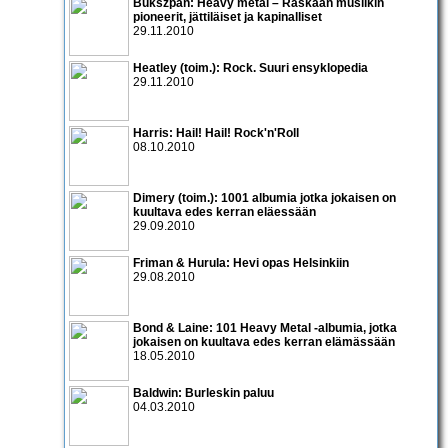
Bukszpan: Heavy metal – Raskaan musiikin
pioneerit, jättiläiset ja kapinalliset
29.11.2010
Heatley (toim.): Rock. Suuri ensyklopedia
29.11.2010
Harris: Hail! Hail! Rock'n'Roll
08.10.2010
Dimery (toim.): 1001 albumia jotka jokaisen on
kuultava edes kerran eläessään
29.09.2010
Friman & Hurula: Hevi opas Helsinkiin
29.08.2010
Bond & Laine: 101 Heavy Metal -albumia, jotka
jokaisen on kuultava edes kerran elämässään
18.05.2010
Baldwin: Burleskin paluu
04.03.2010