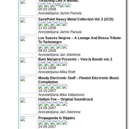
Thrashing Like A Maniac
05.03.2008
Arvostelijana Jarmo Panula
SavePoint Heavy Metal Collection Vol. 2 (2CD)
21.02.2008
Arvostelijana Jarmo Panula
Los Suaves Negros – A Lounge And Bossa Tribute
To Turbonegro
08.02.2008
Arvostelijana Jari Jokirinne
Bam Margera Presents – Viva la Bands vol. 2
12.01.2008
Arvostelijana Mika Roth
Moody Electronic Stuff – Finnish Electronic Music
Compilation
18.10.2007
Arvostelijana Ilkka Valpasvuo
Hallam Foe – Original Soundtrack
24.09.2007
Arvostelijana Jari Jokirinne
Propaganda Is Hippies
24.09.2007