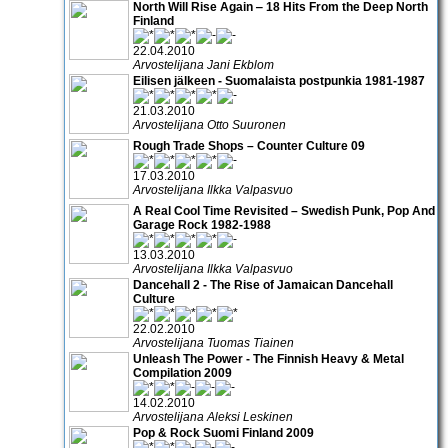
North Will Rise Again ‒ 18 Hits From the Deep North
Finland
22.04.2010
Arvostelijana Jani Ekblom
Eilisen jälkeen - Suomalaista postpunkia 1981-1987
21.03.2010
Arvostelijana Otto Suuronen
Rough Trade Shops – Counter Culture 09
17.03.2010
Arvostelijana Ilkka Valpasvuo
A Real Cool Time Revisited – Swedish Punk, Pop And
Garage Rock 1982-1988
13.03.2010
Arvostelijana Ilkka Valpasvuo
Dancehall 2 - The Rise of Jamaican Dancehall
Culture
22.02.2010
Arvostelijana Tuomas Tiainen
Unleash The Power - The Finnish Heavy & Metal
Compilation 2009
14.02.2010
Arvostelijana Aleksi Leskinen
Pop & Rock Suomi Finland 2009