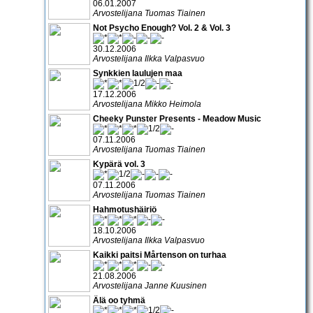
06.01.2007
Arvostelijana Tuomas Tiainen
Not Psycho Enough? Vol. 2 & Vol. 3
30.12.2006
Arvostelijana Ilkka Valpasvuo
Synkkien laulujen maa
17.12.2006
Arvostelijana Mikko Heimola
Cheeky Punster Presents - Meadow Music
07.11.2006
Arvostelijana Tuomas Tiainen
Kypärä vol. 3
07.11.2006
Arvostelijana Tuomas Tiainen
Hahmotushäiriö
18.10.2006
Arvostelijana Ilkka Valpasvuo
Kaikki paitsi Mårtenson on turhaa
21.08.2006
Arvostelijana Janne Kuusinen
Älä oo tyhmä