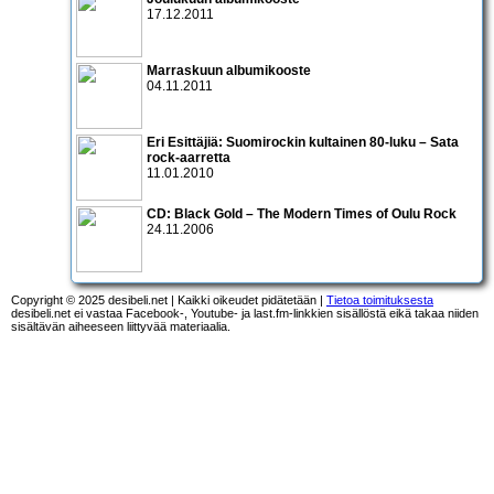
17.12.2011
Marraskuun albumikooste
04.11.2011
Eri Esittäjiä: Suomirockin kultainen 80-luku – Sata
rock-aarretta
11.01.2010
CD:
Black Gold – The Modern Times of Oulu Rock
24.11.2006
Copyright © 2025 desibeli.net | Kaikki oikeudet pidätetään |
Tietoa toimituksesta
desibeli.net ei vastaa Facebook-, Youtube- ja last.fm-linkkien sisällöstä eikä takaa niiden
sisältävän aiheeseen liittyvää materiaalia.