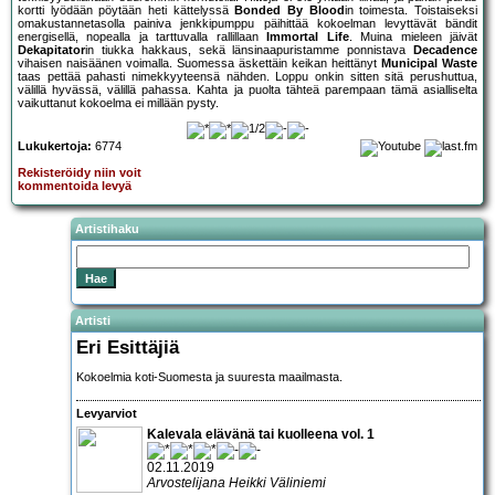
kortti lyödään pöytään heti kättelyssä
Bonded By Blood
in toimesta. Toistaiseksi
omakustannetasolla painiva jenkkipumppu päihittää kokoelman levyttävät bändit
energisellä, nopealla ja tarttuvalla rallillaan
Immortal Life
. Muina mieleen jäivät
Dekapitator
in tiukka hakkaus, sekä länsinaapuristamme ponnistava
Decadence
vihaisen naisäänen voimalla. Suomessa äskettäin keikan heittänyt
Municipal Waste
taas pettää pahasti nimekkyyteensä nähden. Loppu onkin sitten sitä perushuttua,
välillä hyvässä, välillä pahassa. Kahta ja puolta tähteä parempaan tämä asialliselta
vaikuttanut kokoelma ei millään pysty.
Lukukertoja:
6774
Rekisteröidy niin voit
kommentoida levyä
Artistihaku
Artisti
Eri Esittäjiä
Kokoelmia koti-Suomesta ja suuresta maailmasta.
Levyarviot
Kalevala elävänä tai kuolleena vol. 1
02.11.2019
Arvostelijana Heikki Väliniemi