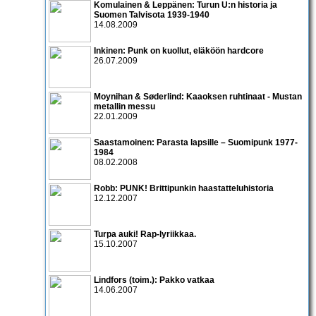
Komulainen & Leppänen: Turun U:n historia ja
Suomen Talvisota 1939-1940
14.08.2009
Inkinen: Punk on kuollut, eläköön hardcore
26.07.2009
Moynihan & Søderlind: Kaaoksen ruhtinaat - Mustan
metallin messu
22.01.2009
Saastamoinen: Parasta lapsille – Suomipunk 1977-
1984
08.02.2008
Robb: PUNK! Brittipunkin haastatteluhistoria
12.12.2007
Turpa auki! Rap-lyriikkaa.
15.10.2007
Lindfors (toim.): Pakko vatkaa
14.06.2007