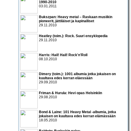
1990­-2010
03.01.2011
Bukszpan: Heavy metal – Raskaan musiikin
pioneerit, jättiläiset ja kapinalliset
29.11.2010
Heatley (toim.): Rock. Suuri ensyklopedia
29.11.2010
Harris: Hail! Hail! Rock'n'Roll
08.10.2010
Dimery (toim.): 1001 albumia jotka jokaisen on
kuultava edes kerran eläessään
29.09.2010
Friman & Hurula: Hevi opas Helsinkiin
29.08.2010
Bond & Laine: 101 Heavy Metal -albumia, jotka
jokaisen on kuultava edes kerran elämässään
18.05.2010
Baldwin: Burleskin paluu