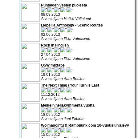
Puhtaiden vesien puolesta
08.09.2013
Arvostelijana Heikki Väliniemi
Liepeillä Anthology - Scenic Routes
02.06.2013
Arvostelijana Ilkka Valpasvuo
Rock in Finglish
27.04.2013
Arvostelijana Ilkka Valpasvuo
OSW mixtape
19.01.2013
Arvostelijana Aaro Beuker
The Next Thing / Your Turn Is Last
11.12.2012
Arvostelijana Aaro Beuker
Melkein neljäkymmentä vuotta
18.09.2012
Arvostelijana Jani Ekblom
Woimasointu & Ramopunk.com 10-vuotisjuhlalevy
15.05.2012