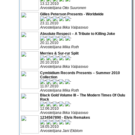
13.12.2010
Arvostelijana Otto Suuronen
Gilles Peterson Presents - Worldwide
23.11.2010
Arvostelijana Ilkka Valpasvuo
Absolute Respect – A Tribute to Killing Joke
20.11.2010
Arvostelijana Mika Roth
Merries & Sur-rur Split
20.10.2010
Arvostelijana Ilkka Valpasvuo
Cymbidium Records Presents – Summer 2010
Collection
11.07.2010
Arvostelijana Mika Roth
Black Gold Volume III – The Modern Times Of Oulu
Rock
12.06.2010
Arvostelijana Ilkka Valpasvuo
1234567890 - Elvis Remakes
18.05.2010
Arvostelijana Jani Ekblom