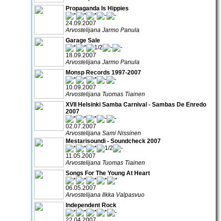
Propaganda Is Hippies
24.09.2007
Arvostelijana Jarmo Panula
Garage Sale
18.09.2007
Arvostelijana Jarmo Panula
Monsp Records 1997-2007
10.09.2007
Arvostelijana Tuomas Tiainen
XVII Helsinki Samba Carnival - Sambas De Enredo
2007
02.07.2007
Arvostelijana Sami Nissinen
Mestarisoundi - Soundcheck 2007
11.05.2007
Arvostelijana Tuomas Tiainen
Songs For The Young At Heart
06.05.2007
Arvostelijana Ilkka Valpasvuo
Independent Rock
22.04.2007