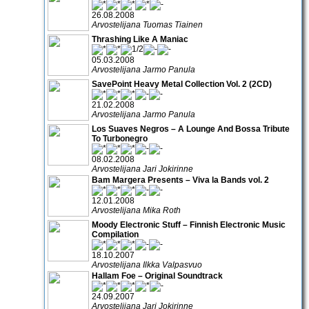
26.08.2008
Arvostelijana Tuomas Tiainen
Thrashing Like A Maniac
05.03.2008
Arvostelijana Jarmo Panula
SavePoint Heavy Metal Collection Vol. 2 (2CD)
21.02.2008
Arvostelijana Jarmo Panula
Los Suaves Negros – A Lounge And Bossa Tribute
To Turbonegro
08.02.2008
Arvostelijana Jari Jokirinne
Bam Margera Presents – Viva la Bands vol. 2
12.01.2008
Arvostelijana Mika Roth
Moody Electronic Stuff – Finnish Electronic Music
Compilation
18.10.2007
Arvostelijana Ilkka Valpasvuo
Hallam Foe – Original Soundtrack
24.09.2007
Arvostelijana Jari Jokirinne