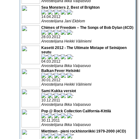
Arvostelijana Ilkka Valpasvuo
Sea Monsters 2. Best of Brighton
14.04.2012
Arvostelijana Jani Ekblom
Chimes of Freedom – The Songs of Bob Dylan (4CD)
28.03.2012
Arvostelijana Heikki Väliniemi
Kasetti 2012 - The Ultimate Mixtape of Seinäjoen
seutu
04.03.2012
Arvostelijana Ilkka Valpasvuo
Balkan Fever Helsinki
30.01.2012
Arvostelijana Heikki Väliniemi
Sami Kukka versiot
10.12.2011
Arvostelijana Ilkka Valpasvuo
Pop @ Rock Collection California-Kittilä
30.11.2011
Arvostelijana Ilkka Valpasvuo
Miettinen - pieni rockhistoriikki 1979-2000 (4CD)