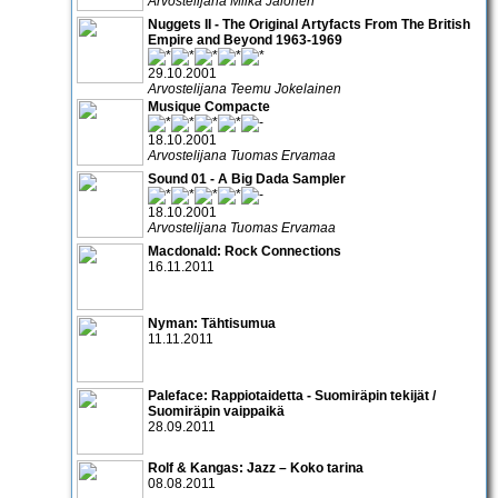
Arvostelijana Miika Jalonen
Nuggets II - The Original Artyfacts From The British
Empire and Beyond 1963-1969
29.10.2001
Arvostelijana Teemu Jokelainen
Musique Compacte
18.10.2001
Arvostelijana Tuomas Ervamaa
Sound 01 - A Big Dada Sampler
18.10.2001
Arvostelijana Tuomas Ervamaa
Macdonald: Rock Connections
16.11.2011
Nyman: Tähtisumua
11.11.2011
Paleface: Rappiotaidetta - Suomiräpin tekijät /
Suomiräpin vaippaikä
28.09.2011
Rolf & Kangas: Jazz – Koko tarina
08.08.2011