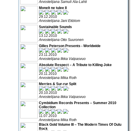
Arvostelijana Samuli Ala-Lahti
Monelt ne tulee II
29.12.2010
Arvostelijana Jani Ekblom
Sustainable Sounds
13.12.2010
Arvostelijana Otto Suuronen
Gilles Peterson Presents - Worldwide
23.11.2010
Arvostelijana Ilkka Valpasvuo
Absolute Respect – A Tribute to Killing Joke
20.11.2010
Arvostelijana Mika Roth
Merries & Sur-rur Split
20.10.2010
Arvostelijana Ilkka Valpasvuo
Cymbidium Records Presents – Summer 2010
Collection
11.07.2010
Arvostelijana Mika Roth
Black Gold Volume III – The Modern Times Of Oulu
Rock