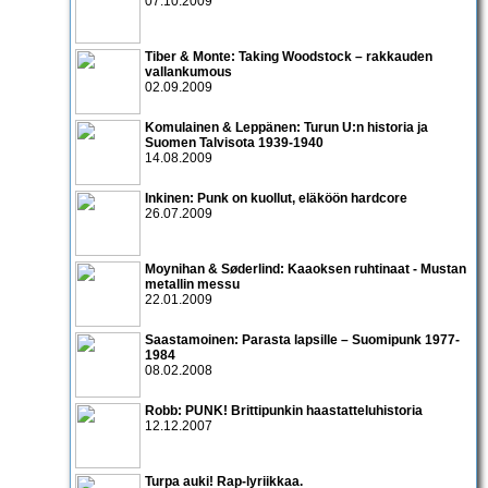
07.10.2009
Tiber & Monte: Taking Woodstock – rakkauden
vallankumous
02.09.2009
Komulainen & Leppänen: Turun U:n historia ja
Suomen Talvisota 1939-1940
14.08.2009
Inkinen: Punk on kuollut, eläköön hardcore
26.07.2009
Moynihan & Søderlind: Kaaoksen ruhtinaat - Mustan
metallin messu
22.01.2009
Saastamoinen: Parasta lapsille – Suomipunk 1977-
1984
08.02.2008
Robb: PUNK! Brittipunkin haastatteluhistoria
12.12.2007
Turpa auki! Rap-lyriikkaa.