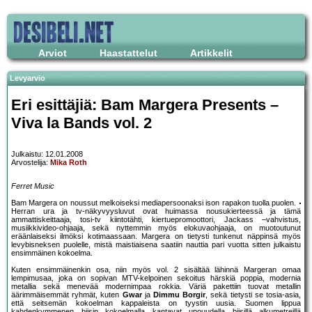
Arviot
Haastattelut
Artikkelit
Levyarvio
Eri esittäjiä: Bam Margera Presents –
Viva la Bands vol. 2
Julkaistu: 12.01.2008
Arvostelija:
Mika Roth
Ferret Music
Bam Margera on noussut melkoiseksi mediapersoonaksi ison rapakon tuolla puolen.
Herran ura ja tv-näkyvyysluvut ovat huimassa nousukierteessä ja tämä
ammattiskeittaaja, tosi-tv kiintotähti, kiertuepromoottori, Jackass –vahvistus,
musiikkivideo-ohjaaja, sekä nyttemmin myös elokuvaohjaaja, on muotoutunut
eräänlaiseksi ilmöksi kotimaassaan. Margera on tietysti tunkenut näppinsä myös
levybisneksen puolelle, mistä maistiaisena saatiin nauttia pari vuotta sitten julkaistu
ensimmäinen kokoelma.
Kuten ensimmäinenkin osa, niin myös vol. 2 sisältää lähinnä Margeran omaa
lempimusaa, joka on sopivan MTV-kelpoinen sekoitus härskiä poppia, modernia
metallia sekä menevää modernimpaa rokkia. Väriä pakettiin tuovat metallin
äärimmäisemmät ryhmät, kuten
Gwar
ja
Dimmu Borgir
, sekä tietysti se tosia-asia,
että seitsemän kokoelman kappaleista on tyystin uusia. Suomen lippua
kahdenkymmenen biisin kokoelmalla kantavat upouudella biisillä alkumetreillä