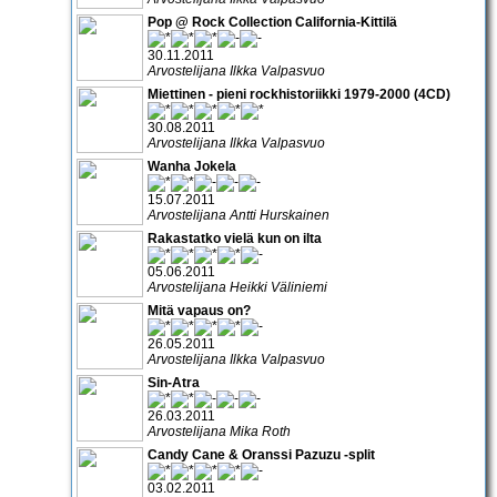
Pop @ Rock Collection California-Kittilä
30.11.2011
Arvostelijana Ilkka Valpasvuo
Miettinen - pieni rockhistoriikki 1979-2000 (4CD)
30.08.2011
Arvostelijana Ilkka Valpasvuo
Wanha Jokela
15.07.2011
Arvostelijana Antti Hurskainen
Rakastatko vielä kun on ilta
05.06.2011
Arvostelijana Heikki Väliniemi
Mitä vapaus on?
26.05.2011
Arvostelijana Ilkka Valpasvuo
Sin-Atra
26.03.2011
Arvostelijana Mika Roth
Candy Cane & Oranssi Pazuzu -split
03.02.2011