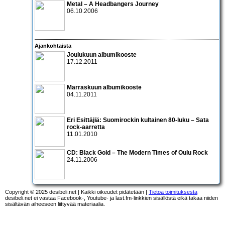
Metal – A Headbangers Journey
06.10.2006
Ajankohtaista
Joulukuun albumikooste
17.12.2011
Marraskuun albumikooste
04.11.2011
Eri Esittäjiä: Suomirockin kultainen 80-luku – Sata
rock-aarretta
11.01.2010
CD:
Black Gold – The Modern Times of Oulu Rock
24.11.2006
Copyright © 2025 desibeli.net | Kaikki oikeudet pidätetään |
Tietoa toimituksesta
desibeli.net ei vastaa Facebook-, Youtube- ja last.fm-linkkien sisällöstä eikä takaa niiden
sisältävän aiheeseen liittyvää materiaalia.