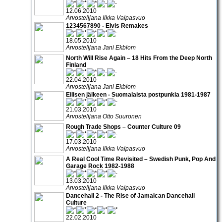
12.06.2010
Arvostelijana Ilkka Valpasvuo
1234567890 - Elvis Remakes
18.05.2010
Arvostelijana Jani Ekblom
North Will Rise Again ‒ 18 Hits From the Deep North
Finland
22.04.2010
Arvostelijana Jani Ekblom
Eilisen jälkeen - Suomalaista postpunkia 1981-1987
21.03.2010
Arvostelijana Otto Suuronen
Rough Trade Shops – Counter Culture 09
17.03.2010
Arvostelijana Ilkka Valpasvuo
A Real Cool Time Revisited – Swedish Punk, Pop And
Garage Rock 1982-1988
13.03.2010
Arvostelijana Ilkka Valpasvuo
Dancehall 2 - The Rise of Jamaican Dancehall
Culture
22.02.2010