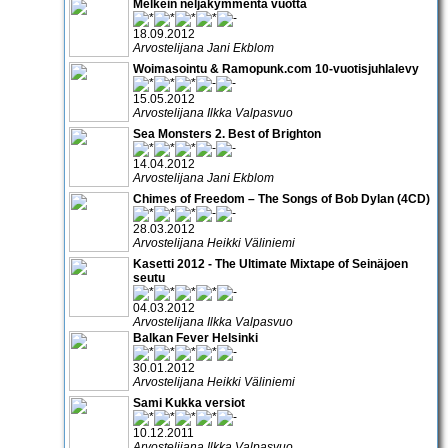
Melkein neljäkymmentä vuotta
18.09.2012
Arvostelijana Jani Ekblom
Woimasointu & Ramopunk.com 10-vuotisjuhlalevy
15.05.2012
Arvostelijana Ilkka Valpasvuo
Sea Monsters 2. Best of Brighton
14.04.2012
Arvostelijana Jani Ekblom
Chimes of Freedom – The Songs of Bob Dylan (4CD)
28.03.2012
Arvostelijana Heikki Väliniemi
Kasetti 2012 - The Ultimate Mixtape of Seinäjoen
seutu
04.03.2012
Arvostelijana Ilkka Valpasvuo
Balkan Fever Helsinki
30.01.2012
Arvostelijana Heikki Väliniemi
Sami Kukka versiot
10.12.2011
Arvostelijana Ilkka Valpasvuo