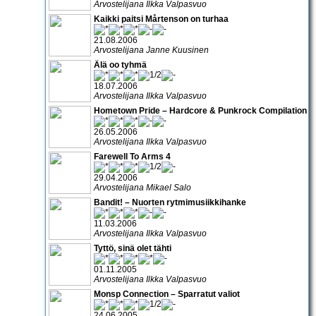
Arvostelijana Ilkka Valpasvuo
Kaikki paitsi Mårtenson on turhaa
21.08.2006
Arvostelijana Janne Kuusinen
Älä oo tyhmä
18.07.2006
Arvostelijana Ilkka Valpasvuo
Hometown Pride – Hardcore & Punkrock Compilation
26.05.2006
Arvostelijana Ilkka Valpasvuo
Farewell To Arms 4
29.04.2006
Arvostelijana Mikael Salo
Bandit! – Nuorten rytmimusiikkihanke
11.03.2006
Arvostelijana Ilkka Valpasvuo
Tyttö, sinä olet tähti
01.11.2005
Arvostelijana Ilkka Valpasvuo
Monsp Connection – Sparratut valiot
24.06.2005