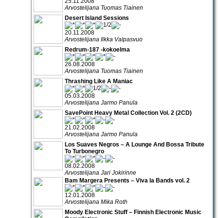
25.11.2008
Arvostelijana Tuomas Tiainen
Desert Island Sessions
20.11.2008
Arvostelijana Ilkka Valpasvuo
Redrum-187 -kokoelma
26.08.2008
Arvostelijana Tuomas Tiainen
Thrashing Like A Maniac
05.03.2008
Arvostelijana Jarmo Panula
SavePoint Heavy Metal Collection Vol. 2 (2CD)
21.02.2008
Arvostelijana Jarmo Panula
Los Suaves Negros – A Lounge And Bossa Tribute
To Turbonegro
08.02.2008
Arvostelijana Jari Jokirinne
Bam Margera Presents – Viva la Bands vol. 2
12.01.2008
Arvostelijana Mika Roth
Moody Electronic Stuff – Finnish Electronic Music