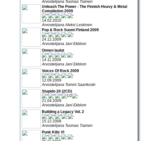
Arvostelijana Tuomas Tiainen
Unleash The Power - The Finnish Heavy & Metal
Compilation 2009
14.02.2010
Arvostelijana Aleksi Leskinen
Pop & Rock Suomi Finland 2009
24.12.2009
Arvostelijana Jani Ekblom
Onnen laulut
14.11.2009
Arvostelijana Jani Ekblom
Voices Of Rock 2009
12.09.2009
Arvostelijana Tommi Saarikoski
Stupido 20 (2CD)
21.04.2009
Arvostelijana Jani Ekblom
Building a Legacy Vol. 2
15.12.2008
Arvostelijana Tuomas Tiainen
Punk Kills VI