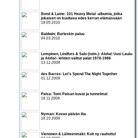
Bond & Laine: 101 Heavy Metal -albumia, jotka
jokaisen on kuultava edes kerran elämässään
18.05.2010
Baldwin: Burleskin paluu
04.03.2010
Lempinen, Lindfors & Salo (toim.): Aloha! Uusi Laulu-
ja Aloha!- lehtien valitut palat 1978-1986
13.12.2009
des Barres: Let's Spend The Night Together
01.12.2009
Palsa: Tomi Palsan kuvat ja tunnelmat
18.11.2009
Nyman: Kovan päivän ilta
18.10.2009
Vienonen & Lähteenmäki: Koit ny rauhottu!