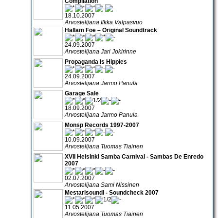
Compilation
18.10.2007
Arvostelijana Ilkka Valpasvuo
Hallam Foe – Original Soundtrack
24.09.2007
Arvostelijana Jari Jokirinne
Propaganda Is Hippies
24.09.2007
Arvostelijana Jarmo Panula
Garage Sale
18.09.2007
Arvostelijana Jarmo Panula
Monsp Records 1997-2007
10.09.2007
Arvostelijana Tuomas Tiainen
XVII Helsinki Samba Carnival - Sambas De Enredo
2007
02.07.2007
Arvostelijana Sami Nissinen
Mestarisoundi - Soundcheck 2007
11.05.2007
Arvostelijana Tuomas Tiainen