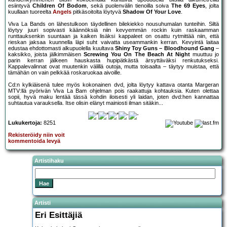
esiintyvä
Children Of Bodom
, sekä puolenvälin tienoilla soiva
The 69 Eyes
, jolta
kuullaan tuoreelta
Angels
pitkäsoitolta löytyvä
Shadow Of Your Love
.
Viva La Bands on lähestulkoon täydellinen bilekiekko nousuhumalan tunteihin. Siltä
löytyy juuri sopivasti käännöksiä niin kevyemmän rockin kuin raskaamman
runttauksenkin suuntaan ja kaiken lisäksi kappaleet on osattu rytmittää niin, että
rieskan jaksaa kuunnella läpi suht vaivatta useammankin kerran. Kevyintä laitaa
edustaa ehdottomasti alkupuolella kuultava
Shiny Toy Guns – Bloodhound Gang
–
kaksikko, joista jälkimmäisen
Screwing You On The Beach At Night
muuttuu jo
parin kerran jälkeen hauskasta hupipätkästä ärsyttäväksi renkutukseksi.
Kappalevalinnat ovat muutenkin välillä outoja, mutta toisaalta – täytyy muistaa, että
tämähän on vain pelkkää roskaruokaa aivoille.
Cd:n kylkiäisenä tulee myös kokonainen dvd, jolta löytyy kattava otanta Margeran
MTV:llä pyörivän Viva La Bam ohjelman pois raakattuja kohtauksia. Kuten olettaa
sopii, hyvä maku lentää tässä kohdin iloisesti yli laidan, joten dvd:hen kannattaa
suhtautua varauksella. Itse olisin elänyt mainiosti ilman sitäkin...
Lukukertoja:
8251
Rekisteröidy niin voit
kommentoida levyä
Artistihaku
Artisti
Eri Esittäjiä