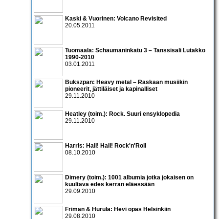
Kaski & Vuorinen: Volcano Revisited
20.05.2011
Tuomaala: Schaumaninkatu 3 – Tanssisali Lutakko
1990­-2010
03.01.2011
Bukszpan: Heavy metal – Raskaan musiikin
pioneerit, jättiläiset ja kapinalliset
29.11.2010
Heatley (toim.): Rock. Suuri ensyklopedia
29.11.2010
Harris: Hail! Hail! Rock'n'Roll
08.10.2010
Dimery (toim.): 1001 albumia jotka jokaisen on
kuultava edes kerran eläessään
29.09.2010
Friman & Hurula: Hevi opas Helsinkiin
29.08.2010