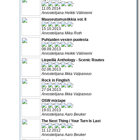
11.05.2014
Arvostelijana Heikki Väliniemi
Maaseutumusiikkia vol. II
15.10.2013
Arvostelijana Mika Roth
Puhtaiden vesien puolesta
08.09.2013
Arvostelijana Heikki Väliniemi
Liepeillä Anthology - Scenic Routes
02.06.2013
Arvostelijana Ilkka Valpasvuo
Rock in Finglish
27.04.2013
Arvostelijana Ilkka Valpasvuo
OSW mixtape
19.01.2013
Arvostelijana Aaro Beuker
The Next Thing / Your Turn Is Last
11.12.2012
Arvostelijana Aaro Beuker