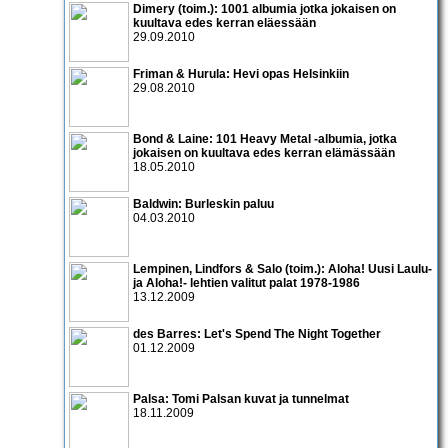
Dimery (toim.): 1001 albumia jotka jokaisen on
kuultava edes kerran eläessään
29.09.2010
Friman & Hurula: Hevi opas Helsinkiin
29.08.2010
Bond & Laine: 101 Heavy Metal -albumia, jotka
jokaisen on kuultava edes kerran elämässään
18.05.2010
Baldwin: Burleskin paluu
04.03.2010
Lempinen, Lindfors & Salo (toim.): Aloha! Uusi Laulu-
ja Aloha!- lehtien valitut palat 1978-1986
13.12.2009
des Barres: Let's Spend The Night Together
01.12.2009
Palsa: Tomi Palsan kuvat ja tunnelmat
18.11.2009