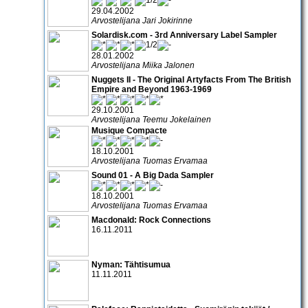
29.04.2002
Arvostelijana Jari Jokirinne
Solardisk.com - 3rd Anniversary Label Sampler
28.01.2002
Arvostelijana Miika Jalonen
Nuggets II - The Original Artyfacts From The British
Empire and Beyond 1963-1969
29.10.2001
Arvostelijana Teemu Jokelainen
Musique Compacte
18.10.2001
Arvostelijana Tuomas Ervamaa
Sound 01 - A Big Dada Sampler
18.10.2001
Arvostelijana Tuomas Ervamaa
Macdonald: Rock Connections
16.11.2011
Nyman: Tähtisumua
11.11.2011