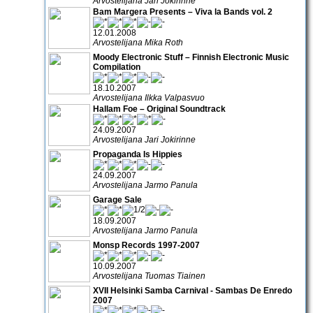
Arvostelijana Jari Jokirinne
Bam Margera Presents – Viva la Bands vol. 2
12.01.2008
Arvostelijana Mika Roth
Moody Electronic Stuff – Finnish Electronic Music
Compilation
18.10.2007
Arvostelijana Ilkka Valpasvuo
Hallam Foe – Original Soundtrack
24.09.2007
Arvostelijana Jari Jokirinne
Propaganda Is Hippies
24.09.2007
Arvostelijana Jarmo Panula
Garage Sale
18.09.2007
Arvostelijana Jarmo Panula
Monsp Records 1997-2007
10.09.2007
Arvostelijana Tuomas Tiainen
XVII Helsinki Samba Carnival - Sambas De Enredo
2007