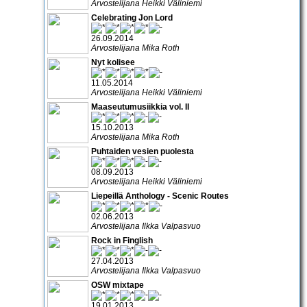
Arvostelijana Heikki Väliniemi
Celebrating Jon Lord
26.09.2014
Arvostelijana Mika Roth
Nyt kolisee
11.05.2014
Arvostelijana Heikki Väliniemi
Maaseutumusiikkia vol. II
15.10.2013
Arvostelijana Mika Roth
Puhtaiden vesien puolesta
08.09.2013
Arvostelijana Heikki Väliniemi
Liepeillä Anthology - Scenic Routes
02.06.2013
Arvostelijana Ilkka Valpasvuo
Rock in Finglish
27.04.2013
Arvostelijana Ilkka Valpasvuo
OSW mixtape
19.01.2013