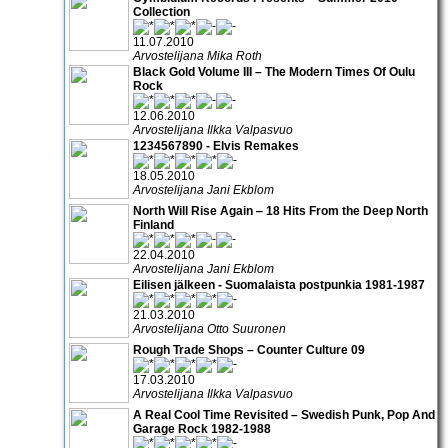
Collection
11.07.2010
Arvostelijana Mika Roth
Black Gold Volume III – The Modern Times Of Oulu
Rock
12.06.2010
Arvostelijana Ilkka Valpasvuo
1234567890 - Elvis Remakes
18.05.2010
Arvostelijana Jani Ekblom
North Will Rise Again ‒ 18 Hits From the Deep North
Finland
22.04.2010
Arvostelijana Jani Ekblom
Eilisen jälkeen - Suomalaista postpunkia 1981-1987
21.03.2010
Arvostelijana Otto Suuronen
Rough Trade Shops – Counter Culture 09
17.03.2010
Arvostelijana Ilkka Valpasvuo
A Real Cool Time Revisited – Swedish Punk, Pop And
Garage Rock 1982-1988