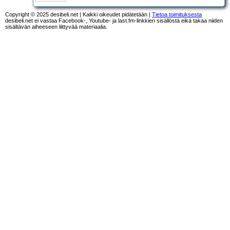
Copyright © 2025 desibeli.net | Kaikki oikeudet pidätetään |
Tietoa toimituksesta
desibeli.net ei vastaa Facebook-, Youtube- ja last.fm-linkkien sisällöstä eikä takaa niiden
sisältävän aiheeseen liittyvää materiaalia.