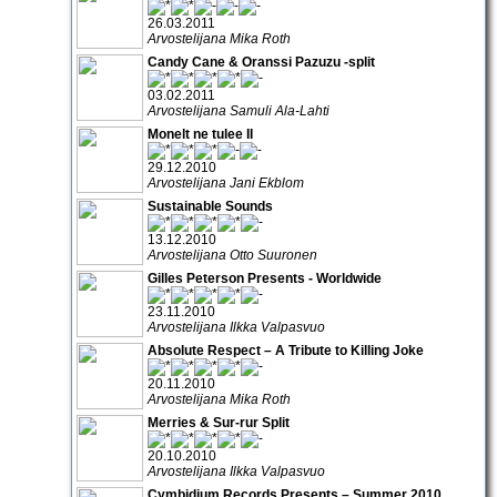
26.03.2011
Arvostelijana Mika Roth
Candy Cane & Oranssi Pazuzu -split
03.02.2011
Arvostelijana Samuli Ala-Lahti
Monelt ne tulee II
29.12.2010
Arvostelijana Jani Ekblom
Sustainable Sounds
13.12.2010
Arvostelijana Otto Suuronen
Gilles Peterson Presents - Worldwide
23.11.2010
Arvostelijana Ilkka Valpasvuo
Absolute Respect – A Tribute to Killing Joke
20.11.2010
Arvostelijana Mika Roth
Merries & Sur-rur Split
20.10.2010
Arvostelijana Ilkka Valpasvuo
Cymbidium Records Presents – Summer 2010