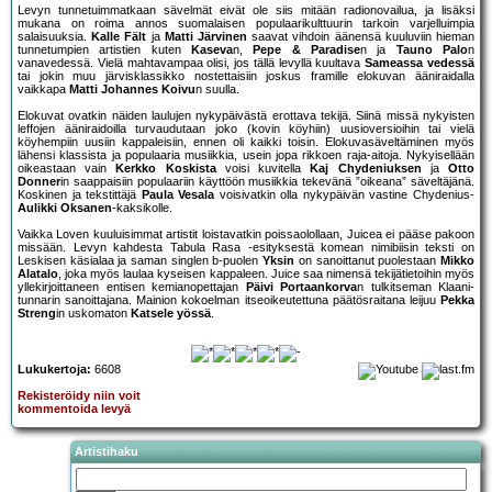
Levyn tunnetuimmatkaan sävelmät eivät ole siis mitään radionovailua, ja lisäksi
mukana on roima annos suomalaisen populaarikulttuurin tarkoin varjelluimpia
salaisuuksia.
Kalle Fält
ja
Matti Järvinen
saavat vihdoin äänensä kuuluviin hieman
tunnetumpien artistien kuten
Kaseva
n,
Pepe & Paradise
n ja
Tauno Palo
n
vanavedessä. Vielä mahtavampaa olisi, jos tällä levyllä kuultava
Sameassa vedessä
tai jokin muu järvisklassikko nostettaisiin joskus framille elokuvan ääniraidalla
vaikkapa
Matti Johannes Koivu
n suulla.
Elokuvat ovatkin näiden laulujen nykypäivästä erottava tekijä. Siinä missä nykyisten
leffojen ääniraidoilla turvaudutaan joko (kovin köyhiin) uusioversioihin tai vielä
köyhempiin uusiin kappaleisiin, ennen oli kaikki toisin. Elokuvasäveltäminen myös
lähensi klassista ja populaaria musiikkia, usein jopa rikkoen raja-aitoja. Nykyisellään
oikeastaan vain
Kerkko Koskista
voisi kuvitella
Kaj Chydeniuksen
ja
Otto
Donner
in saappaisiin populaariin käyttöön musiikkia tekevänä ”oikeana” säveltäjänä.
Koskinen ja tekstittäjä
Paula Vesala
voisivatkin olla nykypäivän vastine Chydenius-
Aulikki Oksanen
-kaksikolle.
Vaikka Loven kuuluisimmat artistit loistavatkin poissaolollaan, Juicea ei pääse pakoon
missään. Levyn kahdesta Tabula Rasa -esityksestä komean nimibiisin teksti on
Leskisen käsialaa ja saman singlen b-puolen
Yksin
on sanoittanut puolestaan
Mikko
Alatalo
, joka myös laulaa kyseisen kappaleen. Juice saa nimensä tekijätietoihin myös
yllekirjoittaneen entisen kemianopettajan
Päivi Portaankorva
n tulkitseman Klaani-
tunnarin sanoittajana. Mainion kokoelman itseoikeutettuna päätösraitana leijuu
Pekka
Streng
in uskomaton
Katsele yössä
.
Lukukertoja:
6608
Rekisteröidy niin voit
kommentoida levyä
Artistihaku