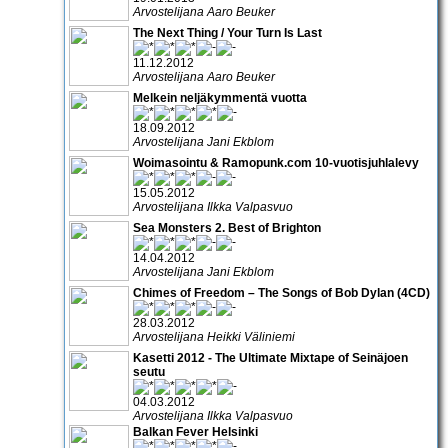
Arvostelijana Aaro Beuker
The Next Thing / Your Turn Is Last
11.12.2012
Arvostelijana Aaro Beuker
Melkein neljäkymmentä vuotta
18.09.2012
Arvostelijana Jani Ekblom
Woimasointu & Ramopunk.com 10-vuotisjuhlalevy
15.05.2012
Arvostelijana Ilkka Valpasvuo
Sea Monsters 2. Best of Brighton
14.04.2012
Arvostelijana Jani Ekblom
Chimes of Freedom – The Songs of Bob Dylan (4CD)
28.03.2012
Arvostelijana Heikki Väliniemi
Kasetti 2012 - The Ultimate Mixtape of Seinäjoen
seutu
04.03.2012
Arvostelijana Ilkka Valpasvuo
Balkan Fever Helsinki