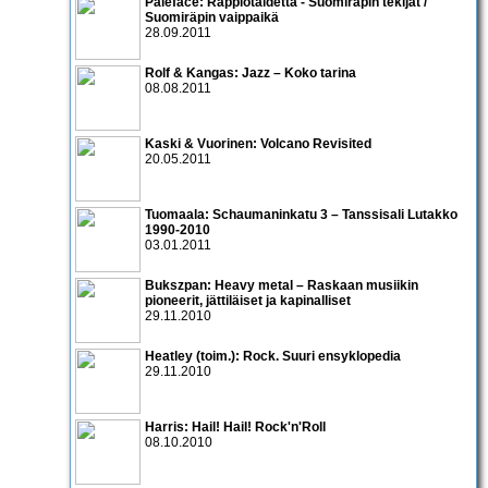
Paleface: Rappiotaidetta - Suomiräpin tekijät /
Suomiräpin vaippaikä
28.09.2011
Rolf & Kangas: Jazz – Koko tarina
08.08.2011
Kaski & Vuorinen: Volcano Revisited
20.05.2011
Tuomaala: Schaumaninkatu 3 – Tanssisali Lutakko
1990­-2010
03.01.2011
Bukszpan: Heavy metal – Raskaan musiikin
pioneerit, jättiläiset ja kapinalliset
29.11.2010
Heatley (toim.): Rock. Suuri ensyklopedia
29.11.2010
Harris: Hail! Hail! Rock'n'Roll
08.10.2010