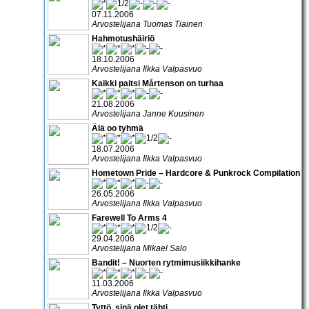
07.11.2006
Arvostelijana Tuomas Tiainen
Hahmotushäiriö
18.10.2006
Arvostelijana Ilkka Valpasvuo
Kaikki paitsi Mårtenson on turhaa
21.08.2006
Arvostelijana Janne Kuusinen
Älä oo tyhmä
18.07.2006
Arvostelijana Ilkka Valpasvuo
Hometown Pride – Hardcore & Punkrock Compilation
26.05.2006
Arvostelijana Ilkka Valpasvuo
Farewell To Arms 4
29.04.2006
Arvostelijana Mikael Salo
Bandit! – Nuorten rytmimusiikkihanke
11.03.2006
Arvostelijana Ilkka Valpasvuo
Tyttö, sinä olet tähti