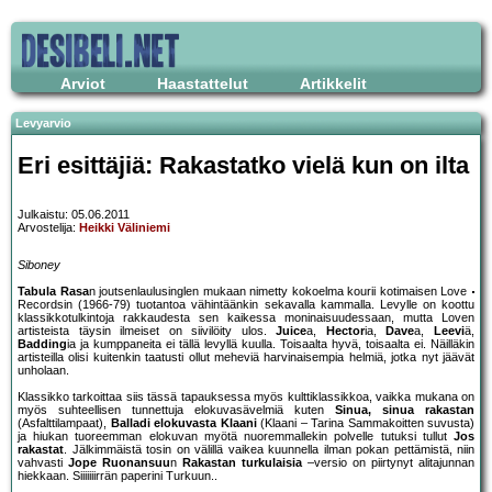
Arviot
Haastattelut
Artikkelit
Levyarvio
Eri esittäjiä: Rakastatko vielä kun on ilta
Julkaistu: 05.06.2011
Arvostelija:
Heikki Väliniemi
Siboney
Tabula Rasa
n joutsenlaulusinglen mukaan nimetty kokoelma kourii kotimaisen Love
Recordsin (1966-79) tuotantoa vähintäänkin sekavalla kammalla. Levylle on koottu
klassikkotulkintoja rakkaudesta sen kaikessa moninaisuudessaan, mutta Loven
artisteista täysin ilmeiset on siivilöity ulos.
Juice
a,
Hector
ia,
Dave
a,
Leevi
ä,
Badding
ia ja kumppaneita ei tällä levyllä kuulla. Toisaalta hyvä, toisaalta ei. Näilläkin
artisteilla olisi kuitenkin taatusti ollut meheviä harvinaisempia helmiä, jotka nyt jäävät
unholaan.
Klassikko tarkoittaa siis tässä tapauksessa myös kulttiklassikkoa, vaikka mukana on
myös suhteellisen tunnettuja elokuvasävelmiä kuten
Sinua, sinua rakastan
(Asfalttilampaat),
Balladi elokuvasta Klaani
(Klaani – Tarina Sammakoitten suvusta)
ja hiukan tuoreemman elokuvan myötä nuoremmallekin polvelle tutuksi tullut
Jos
rakastat
. Jälkimmäistä tosin on välillä vaikea kuunnella ilman pokan pettämistä, niin
vahvasti
Jope Ruonansuu
n
Rakastan turkulaisia
–versio on piirtynyt alitajunnan
hiekkaan. Siiiiiiirrän paperini Turkuun..