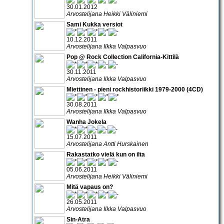
30.01.2012
Arvostelijana Heikki Väliniemi
Sami Kukka versiot
10.12.2011
Arvostelijana Ilkka Valpasvuo
Pop @ Rock Collection California-Kittilä
30.11.2011
Arvostelijana Ilkka Valpasvuo
Miettinen - pieni rockhistoriikki 1979-2000 (4CD)
30.08.2011
Arvostelijana Ilkka Valpasvuo
Wanha Jokela
15.07.2011
Arvostelijana Antti Hurskainen
Rakastatko vielä kun on ilta
05.06.2011
Arvostelijana Heikki Väliniemi
Mitä vapaus on?
26.05.2011
Arvostelijana Ilkka Valpasvuo
Sin-Atra