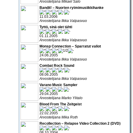
Arvostelijana Mikael Salo
Bandit! – Nuorten rytmimusiikkihanke
11.03.2006
Arvostelijana Ilkka Valpasvuo
Tyttö, sinä olet tähti
01.11.2005
Arvostelijana Ilkka Valpasvuo
Monsp Connection – Sparratut valiot
24.06.2005
Arvostelijana Ilkka Valpasvuo
Combat Rock Sound
08.06.2005
Arvostelijana Ilkka Valpasvuo
Varano Music Sampler
29.04.2005
Arvostelijana Marko Ylitalo
Blood From The Zeitgeist
22.02.2005
Arvostelijana Mika Roth
Recollection – Relapse Video Collection 2 (DVD)
08.10.2004