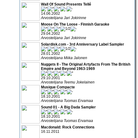
Wall Of Sound Presents Tellé
14.06.2002
Arvostelijana Jari Jokirinne
Moose On The Loose - Finnish Garaoke
29.04.2002
Arvostelijana Jari Jokirinne
Solardisk.com - 3rd Anniversary Label Sampler
28.01.2002
Arvostelijana Miika Jalonen
Nuggets II - The Original Artyfacts From The British
Empire and Beyond 1963-1969
29.10.2001
Arvostelijana Teemu Jokelainen
Musique Compacte
18.10.2001
Arvostelijana Tuomas Ervamaa
Sound 01 - A Big Dada Sampler
18.10.2001
Arvostelijana Tuomas Ervamaa
Macdonald: Rock Connections
16.11.2011