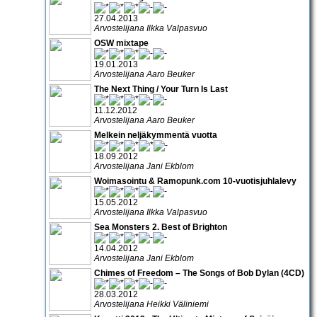
27.04.2013
Arvostelijana Ilkka Valpasvuo
OSW mixtape
19.01.2013
Arvostelijana Aaro Beuker
The Next Thing / Your Turn Is Last
11.12.2012
Arvostelijana Aaro Beuker
Melkein neljäkymmentä vuotta
18.09.2012
Arvostelijana Jani Ekblom
Woimasointu & Ramopunk.com 10-vuotisjuhlalevy
15.05.2012
Arvostelijana Ilkka Valpasvuo
Sea Monsters 2. Best of Brighton
14.04.2012
Arvostelijana Jani Ekblom
Chimes of Freedom – The Songs of Bob Dylan (4CD)
28.03.2012
Arvostelijana Heikki Väliniemi