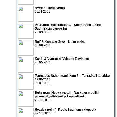
Nyman: Tähtisumua
11.11.2011
Paleface: Rappiotaidetta - Suomiräpin tekijät /
Suomiräpin vaippaikä
28.09.2011
Rolf & Kangas: Jazz – Koko tarina
08.08.2011
Kaski & Vuorinen: Volcano Revisited
20.05.2011
Tuomaala: Schaumaninkatu 3 – Tanssisali Lutakko
1990­-2010
03.01.2011
Bukszpan: Heavy metal – Raskaan musiikin
pioneerit, jättiläiset ja kapinalliset
29.11.2010
Heatley (toim.): Rock. Suuri ensyklopedia
29.11.2010