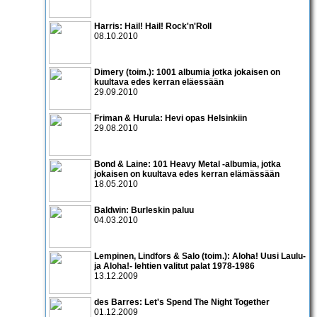
Harris: Hail! Hail! Rock'n'Roll
08.10.2010
Dimery (toim.): 1001 albumia jotka jokaisen on
kuultava edes kerran eläessään
29.09.2010
Friman & Hurula: Hevi opas Helsinkiin
29.08.2010
Bond & Laine: 101 Heavy Metal -albumia, jotka
jokaisen on kuultava edes kerran elämässään
18.05.2010
Baldwin: Burleskin paluu
04.03.2010
Lempinen, Lindfors & Salo (toim.): Aloha! Uusi Laulu-
ja Aloha!- lehtien valitut palat 1978-1986
13.12.2009
des Barres: Let's Spend The Night Together
01.12.2009