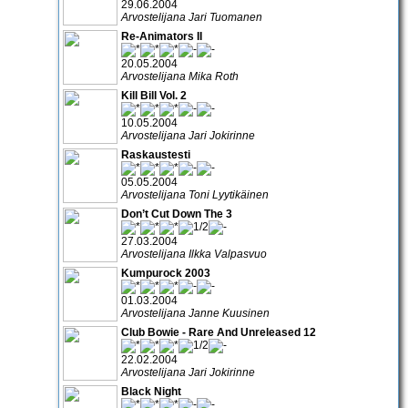
29.06.2004
Arvostelijana Jari Tuomanen
Re-Animators II
20.05.2004
Arvostelijana Mika Roth
Kill Bill Vol. 2
10.05.2004
Arvostelijana Jari Jokirinne
Raskaustesti
05.05.2004
Arvostelijana Toni Lyytikäinen
Don’t Cut Down The 3
27.03.2004
Arvostelijana Ilkka Valpasvuo
Kumpurock 2003
01.03.2004
Arvostelijana Janne Kuusinen
Club Bowie - Rare And Unreleased 12
22.02.2004
Arvostelijana Jari Jokirinne
Black Night