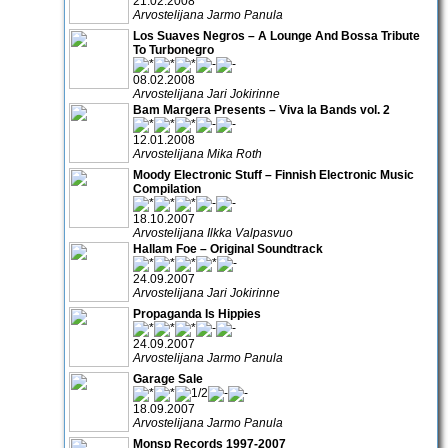
21.02.2008
Arvostelijana Jarmo Panula
Los Suaves Negros – A Lounge And Bossa Tribute
To Turbonegro
08.02.2008
Arvostelijana Jari Jokirinne
Bam Margera Presents – Viva la Bands vol. 2
12.01.2008
Arvostelijana Mika Roth
Moody Electronic Stuff – Finnish Electronic Music
Compilation
18.10.2007
Arvostelijana Ilkka Valpasvuo
Hallam Foe – Original Soundtrack
24.09.2007
Arvostelijana Jari Jokirinne
Propaganda Is Hippies
24.09.2007
Arvostelijana Jarmo Panula
Garage Sale
18.09.2007
Arvostelijana Jarmo Panula
Monsp Records 1997-2007