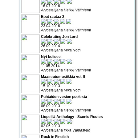
16.07.2016
Arvostelijana Heikki Väliniemi
Eput rautaa 2
23.04.2016
Arvostelijana Heikki Väliniemi
Celebrating Jon Lord
26.09.2014
Arvostelijana Mika Roth
Nyt kolisee
11.05.2014
Arvostelijana Heikki Väliniemi
Maaseutumusiikkia vol. II
15.10.2013
Arvostelijana Mika Roth
Puhtaiden vesien puolesta
08.09.2013
Arvostelijana Heikki Väliniemi
Liepeillä Anthology - Scenic Routes
02.06.2013
Arvostelijana Ilkka Valpasvuo
Rock in Finglish