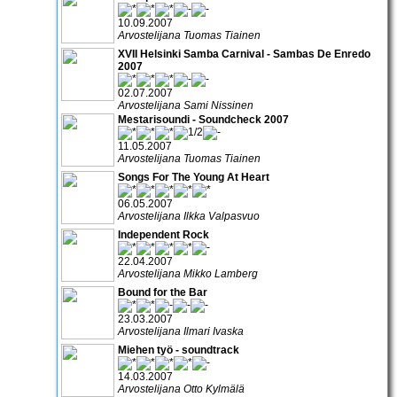
10.09.2007
Arvostelijana Tuomas Tiainen
XVII Helsinki Samba Carnival - Sambas De Enredo
2007
02.07.2007
Arvostelijana Sami Nissinen
Mestarisoundi - Soundcheck 2007
11.05.2007
Arvostelijana Tuomas Tiainen
Songs For The Young At Heart
06.05.2007
Arvostelijana Ilkka Valpasvuo
Independent Rock
22.04.2007
Arvostelijana Mikko Lamberg
Bound for the Bar
23.03.2007
Arvostelijana Ilmari Ivaska
Miehen työ - soundtrack
14.03.2007
Arvostelijana Otto Kylmälä