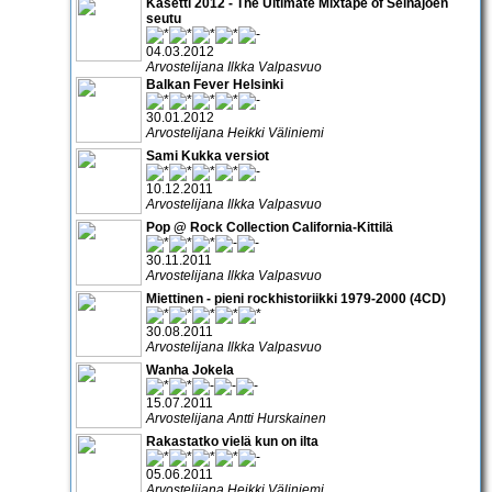
Kasetti 2012 - The Ultimate Mixtape of Seinäjoen
seutu
04.03.2012
Arvostelijana Ilkka Valpasvuo
Balkan Fever Helsinki
30.01.2012
Arvostelijana Heikki Väliniemi
Sami Kukka versiot
10.12.2011
Arvostelijana Ilkka Valpasvuo
Pop @ Rock Collection California-Kittilä
30.11.2011
Arvostelijana Ilkka Valpasvuo
Miettinen - pieni rockhistoriikki 1979-2000 (4CD)
30.08.2011
Arvostelijana Ilkka Valpasvuo
Wanha Jokela
15.07.2011
Arvostelijana Antti Hurskainen
Rakastatko vielä kun on ilta
05.06.2011
Arvostelijana Heikki Väliniemi