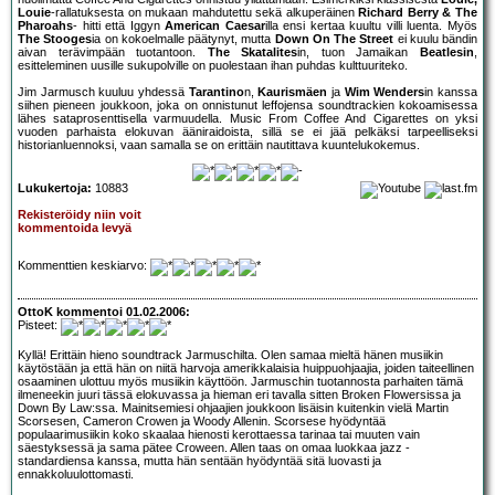
Louie
-rallatuksesta on mukaan mahdutettu sekä alkuperäinen
Richard Berry & The
Pharoahs
- hitti että Iggyn
American Caesar
illa ensi kertaa kuultu villi luenta. Myös
The Stooges
ia on kokoelmalle päätynyt, mutta
Down On The Street
ei kuulu bändin
aivan terävimpään tuotantoon.
The Skatalites
in, tuon Jamaikan
Beatlesin
,
esitteleminen uusille sukupolville on puolestaan ihan puhdas kulttuuriteko.
Jim Jarmusch kuuluu yhdessä
Tarantino
n,
Kaurismäen
ja
Wim Wenders
in kanssa
siihen pieneen joukkoon, joka on onnistunut leffojensa soundtrackien kokoamisessa
lähes sataprosenttisella varmuudella. Music From Coffee And Cigarettes on yksi
vuoden parhaista elokuvan ääniraidoista, sillä se ei jää pelkäksi tarpeelliseksi
historianluennoksi, vaan samalla se on erittäin nautittava kuuntelukokemus.
Lukukertoja:
10883
Rekisteröidy niin voit
kommentoida levyä
Kommenttien keskiarvo:
OttoK kommentoi 01.02.2006:
Pisteet:
Kyllä! Erittäin hieno soundtrack Jarmuschilta. Olen samaa mieltä hänen musiikin
käytöstään ja että hän on niitä harvoja amerikkalaisia huippuohjaajia, joiden taiteellinen
osaaminen ulottuu myös musiikin käyttöön. Jarmuschin tuotannosta parhaiten tämä
ilmeneekin juuri tässä elokuvassa ja hieman eri tavalla sitten Broken Flowersissa ja
Down By Law:ssa. Mainitsemiesi ohjaajien joukkoon lisäisin kuitenkin vielä Martin
Scorsesen, Cameron Crowen ja Woody Allenin. Scorsese hyödyntää
populaarimusiikin koko skaalaa hienosti kerottaessa tarinaa tai muuten vain
säestyksessä ja sama pätee Croween. Allen taas on omaa luokkaa jazz -
standardiensa kanssa, mutta hän sentään hyödyntää sitä luovasti ja
ennakkoluulottomasti.