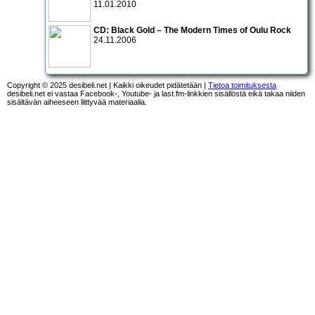
11.01.2010
CD:
Black Gold – The Modern Times of Oulu Rock
24.11.2006
Copyright © 2025 desibeli.net | Kaikki oikeudet pidätetään |
Tietoa toimituksesta
desibeli.net ei vastaa Facebook-, Youtube- ja last.fm-linkkien sisällöstä eikä takaa niiden
sisältävän aiheeseen liittyvää materiaalia.