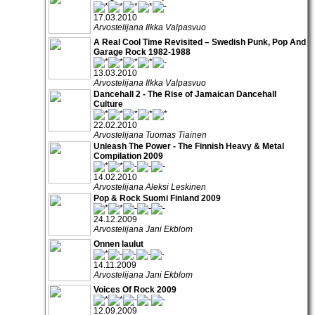
17.03.2010
Arvostelijana Ilkka Valpasvuo
A Real Cool Time Revisited – Swedish Punk, Pop And
Garage Rock 1982-1988
13.03.2010
Arvostelijana Ilkka Valpasvuo
Dancehall 2 - The Rise of Jamaican Dancehall
Culture
22.02.2010
Arvostelijana Tuomas Tiainen
Unleash The Power - The Finnish Heavy & Metal
Compilation 2009
14.02.2010
Arvostelijana Aleksi Leskinen
Pop & Rock Suomi Finland 2009
24.12.2009
Arvostelijana Jani Ekblom
Onnen laulut
14.11.2009
Arvostelijana Jani Ekblom
Voices Of Rock 2009
12.09.2009