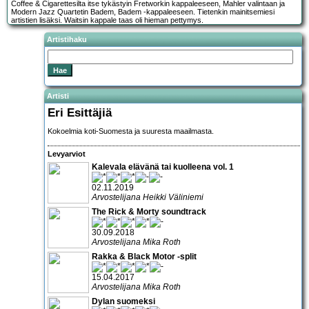
Coffee & Cigarettesilta itse tykästyin Fretworkin kappaleeseen, Mahler valintaan ja
Modern Jazz Quartetin Badem, Badem -kappaleeseen. Tietenkin mainitsemiesi
artistien lisäksi. Waitsin kappale taas oli hieman pettymys.
Artistihaku
Artisti
Eri Esittäjiä
Kokoelmia koti-Suomesta ja suuresta maailmasta.
Levyarviot
Kalevala elävänä tai kuolleena vol. 1
02.11.2019
Arvostelijana Heikki Väliniemi
The Rick & Morty soundtrack
30.09.2018
Arvostelijana Mika Roth
Rakka & Black Motor -split
15.04.2017
Arvostelijana Mika Roth
Dylan suomeksi