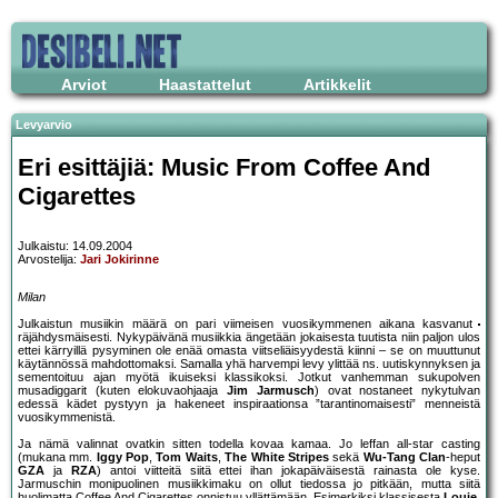
Arviot
Haastattelut
Artikkelit
Levyarvio
Eri esittäjiä: Music From Coffee And
Cigarettes
Julkaistu: 14.09.2004
Arvostelija:
Jari Jokirinne
Milan
Julkaistun musiikin määrä on pari viimeisen vuosikymmenen aikana kasvanut
räjähdysmäisesti. Nykypäivänä musiikkia ängetään jokaisesta tuutista niin paljon ulos
ettei kärryillä pysyminen ole enää omasta viitseliäisyydestä kiinni – se on muuttunut
käytännössä mahdottomaksi. Samalla yhä harvempi levy ylittää ns. uutiskynnyksen ja
sementoituu ajan myötä ikuiseksi klassikoksi. Jotkut vanhemman sukupolven
musadiggarit (kuten elokuvaohjaaja
Jim Jarmusch
) ovat nostaneet nykytulvan
edessä kädet pystyyn ja hakeneet inspiraationsa ”tarantinomaisesti” menneistä
vuosikymmenistä.
Ja nämä valinnat ovatkin sitten todella kovaa kamaa. Jo leffan all-star casting
(mukana mm.
Iggy Pop
,
Tom Waits
,
The White Stripes
sekä
Wu-Tang Clan
-heput
GZA
ja
RZA
) antoi viitteitä siitä ettei ihan jokapäiväisestä rainasta ole kyse.
Jarmuschin monipuolinen musiikkimaku on ollut tiedossa jo pitkään, mutta siitä
huolimatta Coffee And Cigarettes onnistuu yllättämään. Esimerkiksi klassisesta
Louie,