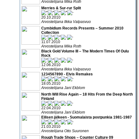
Arvostelijana Mika Roth
Merries & Sur-rur Split
20.10.2010
Arvostelijana Ilkka Valpasvuo
Cymbidium Records Presents – Summer 2010
Collection
11.07.2010
Arvostelijana Mika Roth
Black Gold Volume III – The Modern Times Of Oulu
Rock
12.06.2010
Arvostelijana Ilkka Valpasvuo
1234567890 - Elvis Remakes
18.05.2010
Arvostelijana Jani Ekblom
North Will Rise Again ‒ 18 Hits From the Deep North
Finland
22.04.2010
Arvostelijana Jani Ekblom
Eilisen jälkeen - Suomalaista postpunkia 1981-1987
21.03.2010
Arvostelijana Otto Suuronen
Rough Trade Shops – Counter Culture 09