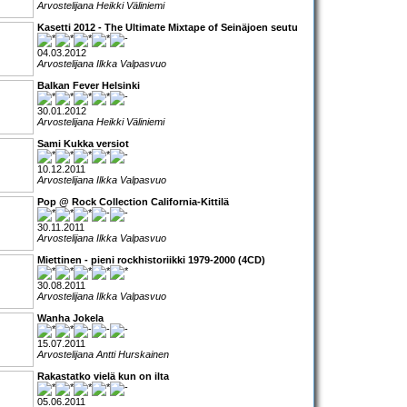
Arvostelijana Heikki Väliniemi
Kasetti 2012 - The Ultimate Mixtape of Seinäjoen seutu
04.03.2012
Arvostelijana Ilkka Valpasvuo
Balkan Fever Helsinki
30.01.2012
Arvostelijana Heikki Väliniemi
Sami Kukka versiot
10.12.2011
Arvostelijana Ilkka Valpasvuo
Pop @ Rock Collection California-Kittilä
30.11.2011
Arvostelijana Ilkka Valpasvuo
Miettinen - pieni rockhistoriikki 1979-2000 (4CD)
30.08.2011
Arvostelijana Ilkka Valpasvuo
Wanha Jokela
15.07.2011
Arvostelijana Antti Hurskainen
Rakastatko vielä kun on ilta
05.06.2011