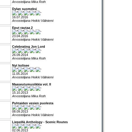
Arvostelijana Mika Roth
Dylan suomeksi
16.07.2016
Arvostelijana Heikki Väliniemi
Eput rautaa 2
23.04.2016
Arvostelijana Heikki Väliniemi
Celebrating Jon Lord
26.09.2014
Arvostelijana Mika Roth
Nyt kolisee
11.05.2014
Arvostelijana Heikki Väliniemi
Maaseutumusiikkia vol. II
15.10.2013
Arvostelijana Mika Roth
Puhtaiden vesien puolesta
08.09.2013
Arvostelijana Heikki Väliniemi
Liepeillä Anthology - Scenic Routes
02.06.2013