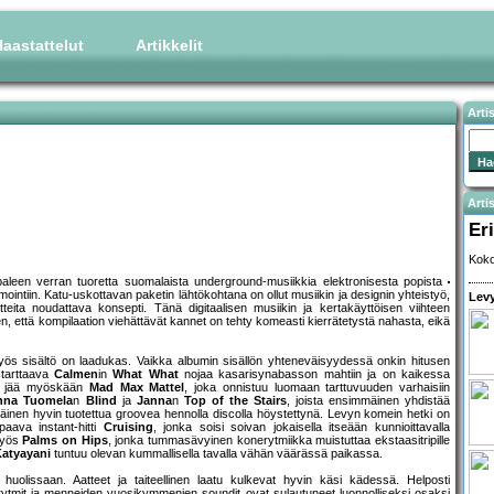
aastattelut
Artikkelit
Arti
Artis
Eri
Koko
leen verran tuoretta suomalaista underground-musiikkia elektronisesta popista
tiin. Katu-uskottavan paketin lähtökohtana on ollut musiikin ja designin yhteistyö,
Levy
eita noudattava konsepti. Tänä digitaalisen musiikin ja kertakäyttöisen viihteen
, että kompilaation viehättävät kannet on tehty komeasti kierrätetystä nahasta, eikä
myös sisältö on laadukas. Vaikka albumin sisällön yhteneväisyydessä onkin hitusen
starttaava
Calmen
in
What What
nojaa kasarisynabasson mahtiin ja on kaikessa
 ei jää myöskään
Mad Max Mattel
, joka onnistuu luomaan tarttuvuuden varhaisiin
nna Tuomela
n
Blind
ja
Janna
n
Top of the Stairs
, joista ensimmäinen yhdistää
mäinen hyvin tuotettua groovea hennolla discolla höystettynä. Levyn komein hetki on
paava instant-hitti
Cruising
, jonka soisi soivan jokaisella itseään kunnioittavalla
myös
Palms on Hips
, jonka tummasävyinen konerytmiikka muistuttaa ekstaasitripille
atyayani
tuntuu olevan kummallisella tavalla vähän väärässä paikassa.
 huolissaan. Aatteet ja taiteellinen laatu kulkevat hyvin käsi kädessä. Helposti
 rytmit ja menneiden vuosikymmenien soundit ovat sulautuneet luonnolliseksi osaksi