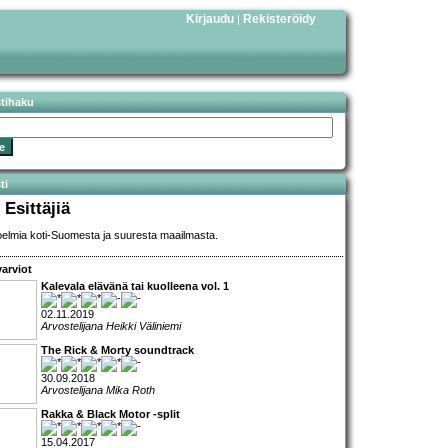
Kirjaudu
Rekisteröidy
|
stihaku
ti
 Esittäjiä
elmia koti-Suomesta ja suuresta maailmasta.
arviot
Kalevala elävänä tai kuolleena vol. 1
02.11.2019
Arvostelijana Heikki Väliniemi
The Rick & Morty soundtrack
30.09.2018
Arvostelijana Mika Roth
Rakka & Black Motor -split
15.04.2017