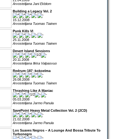
21.04.2009
Arvostelijana Jani Ekblom
Building a Legacy Vol. 2
15.12.2008
Arvostelijana Tuomas Tiainen
Punk Kills VI
25.11.2008
Arvostelijana Tuomas Tiainen
Desert Island Sessions
20.11.2008
Arvostelijana Ilkka Valpasvuo
Redrum-187 -kokoelma
26.08.2008
Arvostelijana Tuomas Tiainen
Thrashing Like A Maniac
05.03.2008
Arvostelijana Jarmo Panula
SavePoint Heavy Metal Collection Vol. 2 (2CD)
21.02.2008
Arvostelijana Jarmo Panula
Los Suaves Negros – A Lounge And Bossa Tribute To
Turbonegro