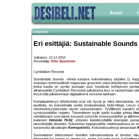
Arviot
H
Levyarvio
Eri esittäjiä: Sustainable Sounds
Julkaistu: 13.12.2010
Arvostelija:
Otto Suuronen
Cymbidium Records
Sustainable Sounds -nimeä kantava kokoelmalevy tarjoilee 11 kappa
mustaan rytmimusiikkiin nojaavaan grooveen sekä downtempo-tunnelmoin
jonka kautta on pyritty luomaan uusi, kestävän kehityksen periaatt
aikakaudella Cymbidium Recordsin julkaisema levy ui vastavirtaan siten
levyä tulla julkaisemaan digitaalisena versiona lainkaan.
Kompilaatiolevyn lähtökohdat ovat siis hyvät ja mikä olennaisinta, 
puutteita, on kokoelmalla useita ensiluokkaisia klubi-hittejä. Levyn 
retrohenkisyydessään täysin vastustamaton. Tyylillisesti kauaksi
synasoundeihin nojaten. Toisenlaisen tyylin pariin kuulijat johtaa
Ha
viehättävästi soul-ääntä kevyesti vyöryviin konesoundeihin ja jälkim
kuitenkin
Helsinki 78-82
-yhtyeen italodiscobiitillä eteenpäin pump
tanssiklubilla tästedes. Kokooman loppupuolelta mieleenpainuva on 
karannutta alkuaikojen
Kemopetrol
ia. Kokonaisuudessa ainoastaan
K
Suomalaisen elektronisen musiikin tulevaisuudesta ei tarvitse olla
lähestyttävää poppia ei vieroksuta, mutta toisaalta myös kokeelliset