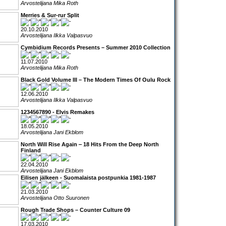
Arvostelijana Mika Roth
Merries & Sur-rur Split
20.10.2010
Arvostelijana Ilkka Valpasvuo
Cymbidium Records Presents – Summer 2010 Collection
11.07.2010
Arvostelijana Mika Roth
Black Gold Volume III – The Modern Times Of Oulu Rock
12.06.2010
Arvostelijana Ilkka Valpasvuo
1234567890 - Elvis Remakes
18.05.2010
Arvostelijana Jani Ekblom
North Will Rise Again ‒ 18 Hits From the Deep North
Finland
22.04.2010
Arvostelijana Jani Ekblom
Eilisen jälkeen - Suomalaista postpunkia 1981-1987
21.03.2010
Arvostelijana Otto Suuronen
Rough Trade Shops – Counter Culture 09
17.03.2010