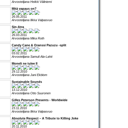
Arvostelijana Heikki Väliniemi
Mitä vapaus on?
26.05.2011
Arvostelijana Ilkka Valpasvuo
Sin-Atra
26.03.2011
Arvostelijana Mika Roth
Candy Cane & Oranssi Pazuzu -split
03.02.2011
Arvostelijana Samuli Ala-Lahti
Monelt ne tulee II
29.12.2010
Arvostelijana Jani Ekblom
Sustainable Sounds
13.12.2010
Arvostelijana Otto Suuronen
Gilles Peterson Presents - Worldwide
23.11.2010
Arvostelijana Ilkka Valpasvuo
Absolute Respect – A Tribute to Killing Joke
20.11.2010