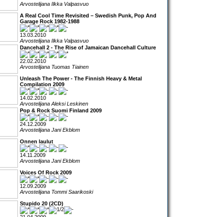
Arvostelijana Ilkka Valpasvuo
A Real Cool Time Revisited – Swedish Punk, Pop And
Garage Rock 1982-1988
13.03.2010
Arvostelijana Ilkka Valpasvuo
Dancehall 2 - The Rise of Jamaican Dancehall Culture
22.02.2010
Arvostelijana Tuomas Tiainen
Unleash The Power - The Finnish Heavy & Metal
Compilation 2009
14.02.2010
Arvostelijana Aleksi Leskinen
Pop & Rock Suomi Finland 2009
24.12.2009
Arvostelijana Jani Ekblom
Onnen laulut
14.11.2009
Arvostelijana Jani Ekblom
Voices Of Rock 2009
12.09.2009
Arvostelijana Tommi Saarikoski
Stupido 20 (2CD)