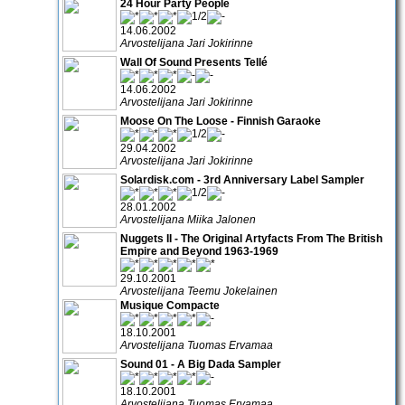
24 Hour Party People
14.06.2002
Arvostelijana Jari Jokirinne
Wall Of Sound Presents Tellé
14.06.2002
Arvostelijana Jari Jokirinne
Moose On The Loose - Finnish Garaoke
29.04.2002
Arvostelijana Jari Jokirinne
Solardisk.com - 3rd Anniversary Label Sampler
28.01.2002
Arvostelijana Miika Jalonen
Nuggets II - The Original Artyfacts From The British
Empire and Beyond 1963-1969
29.10.2001
Arvostelijana Teemu Jokelainen
Musique Compacte
18.10.2001
Arvostelijana Tuomas Ervamaa
Sound 01 - A Big Dada Sampler
18.10.2001
Arvostelijana Tuomas Ervamaa