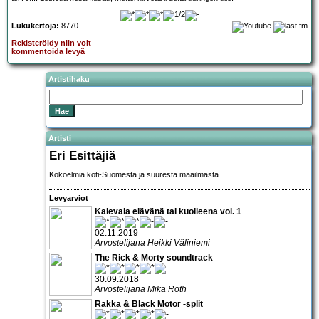
Lukukertoja:
8770
Rekisteröidy niin voit
kommentoida levyä
Artistihaku
Artisti
Eri Esittäjiä
Kokoelmia koti-Suomesta ja suuresta maailmasta.
Levyarviot
Kalevala elävänä tai kuolleena vol. 1
02.11.2019
Arvostelijana Heikki Väliniemi
The Rick & Morty soundtrack
30.09.2018
Arvostelijana Mika Roth
Rakka & Black Motor -split