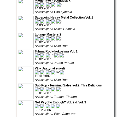
Miehen työ - soundtrack
14.03.2007
Arvostelijana Otto Kylmälä
Savepoint Heavy Metal Collection Vol. 1
04.03.2007
Arvostelijana Mikko Heimola
Lounge Masters 2
18.02.2007
Arvostelijana Mika Roth
Tuhma Rock-kokoelma Vol. 1
16.02.2007
Arvostelijana Jarmo Panula
V2 – Jäätynyt enkeli
11.01.2007
Arvostelijana Mika Roth
Sub Pop - Terminal Sales vol.2. This Delicious
06.01.2007
Arvostelijana Tuomas Tiainen
Not Psycho Enough? Vol. 2 & Vol. 3
30.12.2006
Arvostelijana Ilkka Valpasvuo