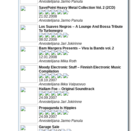
Arvostelijana Jarmo Panula
SavePoint Heavy Metal Collection Vol. 2 (2CD)
21.02.2008
Arvostelijana Jarmo Panula
Los Suaves Negros – A Lounge And Bossa Tribute
To Turbonegro
08.02.2008
Arvostelijana Jari Jokirinne
Bam Margera Presents – Viva la Bands vol. 2
12.01.2008
Arvostelijana Mika Roth
Moody Electronic Stuff – Finnish Electronic Music
Compilation
18.10.2007
Arvostelijana Ilkka Valpasvuo
Hallam Foe – Original Soundtrack
24.09.2007
Arvostelijana Jari Jokirinne
Propaganda Is Hippies
24.09.2007
Arvostelijana Jarmo Panula
Garage Sale