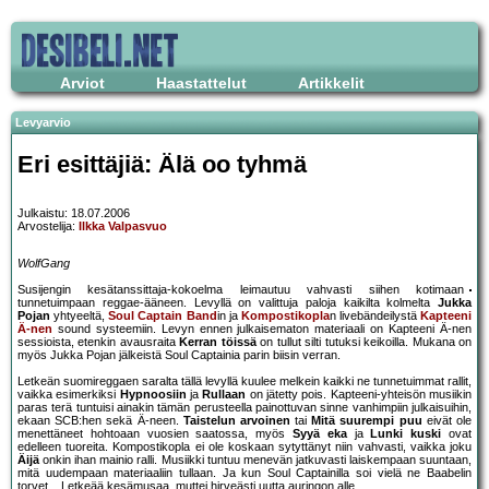
Arviot
Haastattelut
Artikkelit
Levyarvio
Eri esittäjiä: Älä oo tyhmä
Julkaistu: 18.07.2006
Arvostelija:
Ilkka Valpasvuo
WolfGang
Susijengin kesätanssittaja-kokoelma leimautuu vahvasti siihen kotimaan
tunnetuimpaan reggae-ääneen. Levyllä on valittuja paloja kaikilta kolmelta
Jukka
Pojan
yhtyeeltä,
Soul Captain Band
in ja
Kompostikopla
n livebändeilystä
Kapteeni
Ä-nen
sound systeemiin. Levyn ennen julkaisematon materiaali on Kapteeni Ä-nen
sessioista, etenkin avausraita
Kerran töissä
on tullut silti tutuksi keikoilla. Mukana on
myös Jukka Pojan jälkeistä Soul Captainia parin biisin verran.
Letkeän suomireggaen saralta tällä levyllä kuulee melkein kaikki ne tunnetuimmat rallit,
vaikka esimerkiksi
Hypnoosiin
ja
Rullaan
on jätetty pois. Kapteeni-yhteisön musiikin
paras terä tuntuisi ainakin tämän perusteella painottuvan sinne vanhimpiin julkaisuihin,
ekaan SCB:hen sekä Ä-neen.
Taistelun arvoinen
tai
Mitä suurempi puu
eivät ole
menettäneet hohtoaan vuosien saatossa, myös
Syyä eka
ja
Lunki kuski
ovat
edelleen tuoreita. Kompostikopla ei ole koskaan sytyttänyt niin vahvasti, vaikka joku
Äijä
onkin ihan mainio ralli. Musiikki tuntuu menevän jatkuvasti laiskempaan suuntaan,
mitä uudempaan materiaaliin tullaan. Ja kun Soul Captainilla soi vielä ne Baabelin
torvet... Letkeää kesämusaa, muttei hirveästi uutta auringon alle.