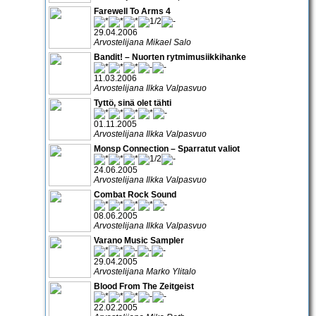
Farewell To Arms 4
29.04.2006
Arvostelijana Mikael Salo
Bandit! – Nuorten rytmimusiikkihanke
11.03.2006
Arvostelijana Ilkka Valpasvuo
Tyttö, sinä olet tähti
01.11.2005
Arvostelijana Ilkka Valpasvuo
Monsp Connection – Sparratut valiot
24.06.2005
Arvostelijana Ilkka Valpasvuo
Combat Rock Sound
08.06.2005
Arvostelijana Ilkka Valpasvuo
Varano Music Sampler
29.04.2005
Arvostelijana Marko Ylitalo
Blood From The Zeitgeist
22.02.2005