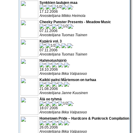
Synkkien laulujen maa
17.12.2006
Arvostelijana Mikko Heimola
Cheeky Punster Presents - Meadow Music
07.11.2006
Arvostelijana Tuomas Tiainen
Kypärä vol. 3
07.11.2006
Arvostelijana Tuomas Tiainen
Hahmotushäiriö
18.10.2006
Arvostelijana Ilkka Valpasvuo
Kaikki paitsi Mårtenson on turhaa
21.08.2006
Arvostelijana Janne Kuusinen
Älä oo tyhmä
18.07.2006
Arvostelijana Ilkka Valpasvuo
Hometown Pride – Hardcore & Punkrock Compilation
26.05.2006
Arvostelijana Ilkka Valpasvuo