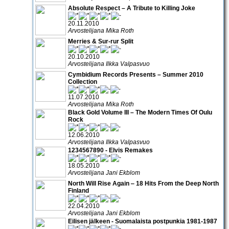
Absolute Respect – A Tribute to Killing Joke
20.11.2010
Arvostelijana Mika Roth
Merries & Sur-rur Split
20.10.2010
Arvostelijana Ilkka Valpasvuo
Cymbidium Records Presents – Summer 2010
Collection
11.07.2010
Arvostelijana Mika Roth
Black Gold Volume III – The Modern Times Of Oulu
Rock
12.06.2010
Arvostelijana Ilkka Valpasvuo
1234567890 - Elvis Remakes
18.05.2010
Arvostelijana Jani Ekblom
North Will Rise Again ‒ 18 Hits From the Deep North
Finland
22.04.2010
Arvostelijana Jani Ekblom
Eilisen jälkeen - Suomalaista postpunkia 1981-1987