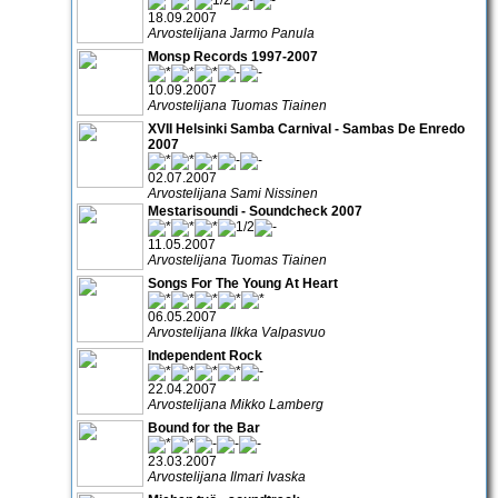
18.09.2007
Arvostelijana Jarmo Panula
Monsp Records 1997-2007
10.09.2007
Arvostelijana Tuomas Tiainen
XVII Helsinki Samba Carnival - Sambas De Enredo
2007
02.07.2007
Arvostelijana Sami Nissinen
Mestarisoundi - Soundcheck 2007
11.05.2007
Arvostelijana Tuomas Tiainen
Songs For The Young At Heart
06.05.2007
Arvostelijana Ilkka Valpasvuo
Independent Rock
22.04.2007
Arvostelijana Mikko Lamberg
Bound for the Bar
23.03.2007
Arvostelijana Ilmari Ivaska