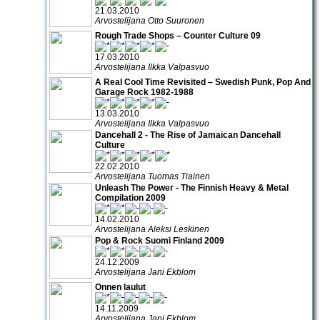
21.03.2010
Arvostelijana Otto Suuronen
Rough Trade Shops – Counter Culture 09
17.03.2010
Arvostelijana Ilkka Valpasvuo
A Real Cool Time Revisited – Swedish Punk, Pop And
Garage Rock 1982-1988
13.03.2010
Arvostelijana Ilkka Valpasvuo
Dancehall 2 - The Rise of Jamaican Dancehall
Culture
22.02.2010
Arvostelijana Tuomas Tiainen
Unleash The Power - The Finnish Heavy & Metal
Compilation 2009
14.02.2010
Arvostelijana Aleksi Leskinen
Pop & Rock Suomi Finland 2009
24.12.2009
Arvostelijana Jani Ekblom
Onnen laulut
14.11.2009
Arvostelijana Jani Ekblom