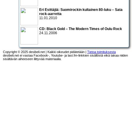
Eri Esittäjiä: Suomirockin kultainen 80-luku – Sata
rock-aarretta
11.01.2010
CD:
Black Gold – The Modern Times of Oulu Rock
24.11.2006
Copyright © 2025 desibeli.net | Kaikki oikeudet pidätetään |
Tietoa toimituksesta
desibeli.net ei vastaa Facebook-, Youtube- ja last.fm-linkkien sisällöstä eikä takaa niiden
sisältävän aiheeseen liittyvää materiaalia.