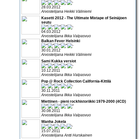
28.03.2012
Arvostelijana Heikki Väliniemi
Kasetti 2012 - The Ultimate Mixtape of Seinäjoen
seutu
04.03.2012
Arvostelijana Ilkka Valpasvuo
Balkan Fever Helsinki
30.01.2012
Arvostelijana Heikki Väliniemi
Sami Kukka versiot
10.12.2011
Arvostelijana Ilkka Valpasvuo
Pop @ Rock Collection California-Kittilä
30.11.2011
Arvostelijana Ilkka Valpasvuo
Miettinen - pieni rockhistoriikki 1979-2000 (4CD)
30.08.2011
Arvostelijana Ilkka Valpasvuo
Wanha Jokela
15.07.2011
Arvostelijana Antti Hurskainen