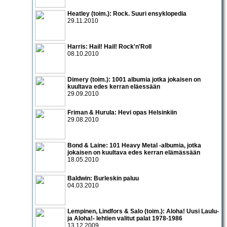
Heatley (toim.): Rock. Suuri ensyklopedia
29.11.2010
Harris: Hail! Hail! Rock'n'Roll
08.10.2010
Dimery (toim.): 1001 albumia jotka jokaisen on
kuultava edes kerran eläessään
29.09.2010
Friman & Hurula: Hevi opas Helsinkiin
29.08.2010
Bond & Laine: 101 Heavy Metal -albumia, jotka
jokaisen on kuultava edes kerran elämässään
18.05.2010
Baldwin: Burleskin paluu
04.03.2010
Lempinen, Lindfors & Salo (toim.): Aloha! Uusi Laulu-
ja Aloha!- lehtien valitut palat 1978-1986
13.12.2009