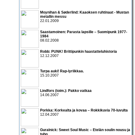
Moynihan & Søderlind: Kaaoksen ruhtinaat - Mustan
metallin messu
22.01.2009
Saastamoinen: Parasta lapsille – Suomipunk 1977-
1984
08.02.2008
Robb: PUNK! Brittipunkin haastatteluhistoria
12.12.2007
Turpa auki! Rap-lyriikkaa.
15.10.2007
Lindfors (toim.): Pakko vatkaa
14.06.2007
Porkka: Korkealta ja kovaa – Rokkikuvia 70-luvulta
12.04.2007
Guralnick: Sweet Soul Music – Etelän soulin nousu ja
tuho