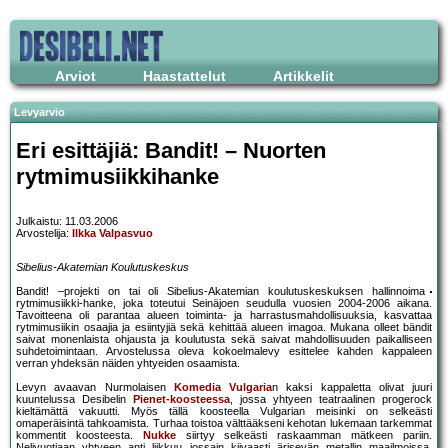
Arviot
Haastattelut
Artikkelit
Levyarvio
Eri esittäjiä: Bandit! – Nuorten
rytmimusiikkihanke
Julkaistu: 11.03.2006
Arvostelija:
Ilkka Valpasvuo
Sibelius-Akatemian Koulutuskeskus
Bandit! –projekti on tai oli Sibelius-Akatemian koulutuskeskuksen hallinnoima
rytmimusiikki-hanke, joka toteutui Seinäjoen seudulla vuosien 2004-2006 aikana.
Tavoitteena oli parantaa alueen toiminta- ja harrastusmahdollisuuksia, kasvattaa
rytmimusiikin osaajia ja esiintyjiä sekä kehittää alueen imagoa. Mukana olleet bändit
saivat monenlaista ohjausta ja koulutusta sekä saivat mahdollisuuden paikalliseen
suhdetoimintaan. Arvostelussa oleva kokoelmalevy esittelee kahden kappaleen
verran yhdeksän näiden yhtyeiden osaamista.
Levyn avaavan Nurmolaisen
Komedia Vulgaria
n kaksi kappaletta olivat juuri
kuuntelussa Desibelin
Pienet-koosteessa
, jossa yhtyeen teatraalinen progerock
kieltämättä vakuutti. Myös tällä koosteella Vulgarian meisinki on selkeästi
omaperäisintä tahkoamista. Turhaa toistoa välttääkseni kehotan lukemaan tarkemmat
kommentit koosteesta.
Nukke
siirtyy selkeästi raskaamman mätkeen pariin.
Nelivuotiaan yhtyeen anti liikkuu jossain kiivaasti ärisevän metallin maailmoissa,