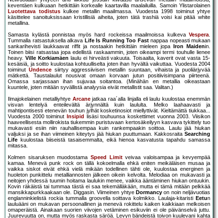
keventäen kulkuaan hetkittäin korkealle kaartavilla maalailuilla. Samoin Ylistarolainen
Luotettava todistus
kulkee metallin maailmassa. Vuodesta 1998 toiminut yhtye
käsittelee sanoituksissaan kristillisiä aiheita, joten tätä trashiä voisi kai pitää white
metallina.
Samasta kylästä ponnistaa myös hard rockeissa maailmoissa kulkeva
Vespera
.
Tummalla ratsastuksella alkava
Life Is Running Too Fast
nappaa nopeasti mukaan
sankarihevisti laukkaavat riffit ja nostaakin hetkittäin mieleen jopa
Iron Maiden
in.
Toinen biisi ratsastaa jopa edellistä raskaammin, joten oikeampi termi touhulle lienee
heavy.
Ville Korkiamäen
laulu ei hirveästi vakuuta. Toisaalta, kaverit ovat vasta 15-
kesäisiä, ja soitto kuulostaa kohtuulliselta joten ihan hyvältä vaikuttaa. Vuodesta 2004
toiminut
Undence
siirtyy aggressiivisen metallin suuntaan, vihaista ja puoliärjyvää
mätkettä. Taustalaulut nousivat omaan korvaan jutun positiivisimpana piirteenä.
Omassa sarjassaan ihan sujuvaa soitantoa. (Minähän en metallia oikeastaan
kuuntele, joten mitään syvällistä analyysia eivät metallistit saa. Valitan.)
Ilmajokelainen metalliyhtye
Arcane
jatkaa raa´alla linjalla eli laulu kuulostaa enemmän
visvan lentelyä enteilevältä ärjynnältä kuin laululta. Melko laahaavasti ja
mahtipontisesti etenevän touhun jylhät kosketinosiot miellyttivät. Kieltämättä tiukkaa...
Vuodesta 2000 toiminut
Insipid
lisäsi touhuunsa koskettimet vuonna 2003. Viisikon
haaveellisesta mollirokista tiukemmin puristuvaan kertosäkeilyyn kasvava tykittely tuo
mukavasti esiin niin rauhallisempaa kuin rankempaakin soittoa. Laulu jää hiukan
valjuksi ja se ihan viimeinen kiteytys jää hiukan puuttumaan. Kakkosraita
Searching
Life
kuulostaa biiseistä tasaisemmalta, eikä hienoa kasvatusta tapahdu samassa
mitassa.
Kolmen sisaruksen muodostama
Speed Limit
veivaa valoisampaa ja kevyempää
kamaa. Menevä punk rock on tällä kokoelmalla ehkä eniten meikäläisen musaa ja
vaikka siskot eivät ehkä vielä mikään todellinen tähti ole, kuulostaa energinen ja
huoleton punkittelu metalliannosten jälkeen oikein kelvolta. Melodiaa on mukavasti ja
neitojen yhdessä tuumin hoitama laulukin menee, vaikka ääntäminen hiukan ontuukin.
Kovin räkäistä tai tummaa tästä ei saa tekemälläkään, mutta ei tämä mitään pelkkää
mansikkapurkkaakaan ole. Diggasin. Viimeinen yhtye
Dormancy
on noin neljävuotias
englanninkielistä rockia tummalla groovella soittava kolmikko. Laulaja-kitaristi
Eetu
n
lauluääni on mukavan persoonallinen ja menevä rokittelu kaiken kaikkiaan melkoisen
omaperäistä. Ainakaan suorien viivojen vetäminen esikuviin ei ole päivänselvä juttu.
Juurevuutta on, mutta myös raskasta säröä. Levyn bändeistä toivon kuulevani kahta