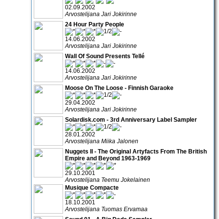
02.09.2002
Arvostelijana Jari Jokirinne
24 Hour Party People
14.06.2002
Arvostelijana Jari Jokirinne
Wall Of Sound Presents Tellé
14.06.2002
Arvostelijana Jari Jokirinne
Moose On The Loose - Finnish Garaoke
29.04.2002
Arvostelijana Jari Jokirinne
Solardisk.com - 3rd Anniversary Label Sampler
28.01.2002
Arvostelijana Miika Jalonen
Nuggets II - The Original Artyfacts From The British
Empire and Beyond 1963-1969
29.10.2001
Arvostelijana Teemu Jokelainen
Musique Compacte
18.10.2001
Arvostelijana Tuomas Ervamaa