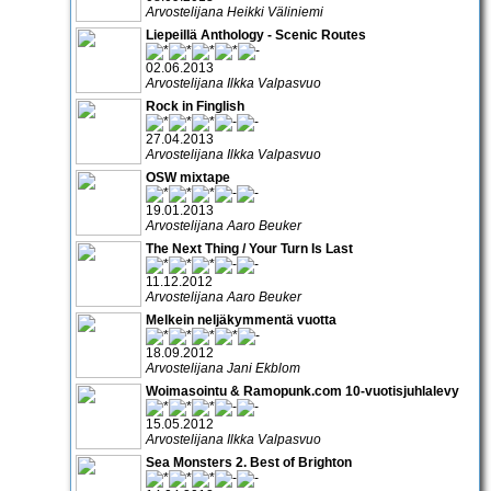
Arvostelijana Heikki Väliniemi
Liepeillä Anthology - Scenic Routes
02.06.2013
Arvostelijana Ilkka Valpasvuo
Rock in Finglish
27.04.2013
Arvostelijana Ilkka Valpasvuo
OSW mixtape
19.01.2013
Arvostelijana Aaro Beuker
The Next Thing / Your Turn Is Last
11.12.2012
Arvostelijana Aaro Beuker
Melkein neljäkymmentä vuotta
18.09.2012
Arvostelijana Jani Ekblom
Woimasointu & Ramopunk.com 10-vuotisjuhlalevy
15.05.2012
Arvostelijana Ilkka Valpasvuo
Sea Monsters 2. Best of Brighton