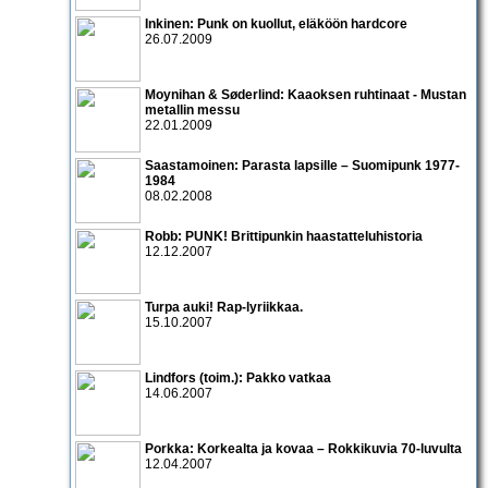
Inkinen: Punk on kuollut, eläköön hardcore
26.07.2009
Moynihan & Søderlind: Kaaoksen ruhtinaat - Mustan
metallin messu
22.01.2009
Saastamoinen: Parasta lapsille – Suomipunk 1977-
1984
08.02.2008
Robb: PUNK! Brittipunkin haastatteluhistoria
12.12.2007
Turpa auki! Rap-lyriikkaa.
15.10.2007
Lindfors (toim.): Pakko vatkaa
14.06.2007
Porkka: Korkealta ja kovaa – Rokkikuvia 70-luvulta
12.04.2007