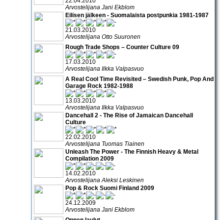
22.04.2010
Arvostelijana Jani Ekblom
Eilisen jälkeen - Suomalaista postpunkia 1981-1987
21.03.2010
Arvostelijana Otto Suuronen
Rough Trade Shops – Counter Culture 09
17.03.2010
Arvostelijana Ilkka Valpasvuo
A Real Cool Time Revisited – Swedish Punk, Pop And
Garage Rock 1982-1988
13.03.2010
Arvostelijana Ilkka Valpasvuo
Dancehall 2 - The Rise of Jamaican Dancehall
Culture
22.02.2010
Arvostelijana Tuomas Tiainen
Unleash The Power - The Finnish Heavy & Metal
Compilation 2009
14.02.2010
Arvostelijana Aleksi Leskinen
Pop & Rock Suomi Finland 2009
24.12.2009
Arvostelijana Jani Ekblom
Onnen laulut