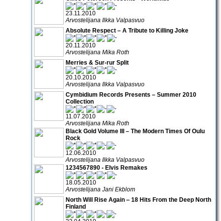
23.11.2010
Arvostelijana Ilkka Valpasvuo
Absolute Respect – A Tribute to Killing Joke
20.11.2010
Arvostelijana Mika Roth
Merries & Sur-rur Split
20.10.2010
Arvostelijana Ilkka Valpasvuo
Cymbidium Records Presents – Summer 2010
Collection
11.07.2010
Arvostelijana Mika Roth
Black Gold Volume III – The Modern Times Of Oulu
Rock
12.06.2010
Arvostelijana Ilkka Valpasvuo
1234567890 - Elvis Remakes
18.05.2010
Arvostelijana Jani Ekblom
North Will Rise Again ‒ 18 Hits From the Deep North
Finland