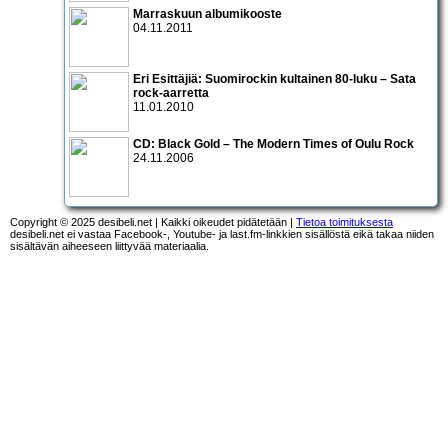
Marraskuun albumikooste
04.11.2011
Eri Esittäjiä: Suomirockin kultainen 80-luku – Sata
rock-aarretta
11.01.2010
CD:
Black Gold – The Modern Times of Oulu Rock
24.11.2006
Copyright © 2025 desibeli.net | Kaikki oikeudet pidätetään |
Tietoa toimituksesta
desibeli.net ei vastaa Facebook-, Youtube- ja last.fm-linkkien sisällöstä eikä takaa niiden
sisältävän aiheeseen liittyvää materiaalia.