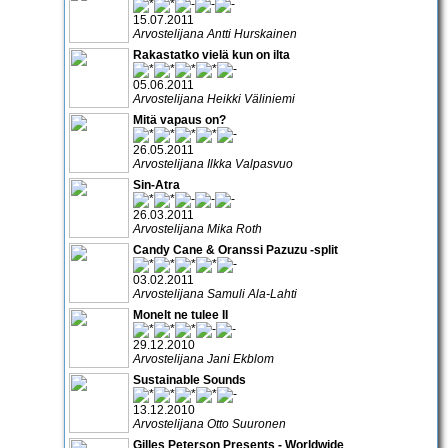
15.07.2011
Arvostelijana Antti Hurskainen
Rakastatko vielä kun on ilta
05.06.2011
Arvostelijana Heikki Väliniemi
Mitä vapaus on?
26.05.2011
Arvostelijana Ilkka Valpasvuo
Sin-Atra
26.03.2011
Arvostelijana Mika Roth
Candy Cane & Oranssi Pazuzu -split
03.02.2011
Arvostelijana Samuli Ala-Lahti
Monelt ne tulee II
29.12.2010
Arvostelijana Jani Ekblom
Sustainable Sounds
13.12.2010
Arvostelijana Otto Suuronen
Gilles Peterson Presents - Worldwide