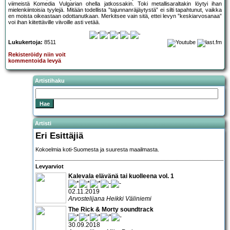
viimeistä Komedia Vulgarian ohella jatkossakin. Toki metallisaraltakin löytyi ihan
mielenkiintoisia tyylejä. Mitään todellista ”tajunnanräjäytystä” ei silti tapahtunut, vaikka
en moista oikeastaan odottanutkaan. Merkitsee vain sitä, ettei levyn ”keskiarvosanaa”
voi ihan kiitettäville viivoille asti vetää.
Lukukertoja:
8511
Rekisteröidy niin voit
kommentoida levyä
Artistihaku
Artisti
Eri Esittäjiä
Kokoelmia koti-Suomesta ja suuresta maailmasta.
Levyarviot
Kalevala elävänä tai kuolleena vol. 1
02.11.2019
Arvostelijana Heikki Väliniemi
The Rick & Morty soundtrack
30.09.2018