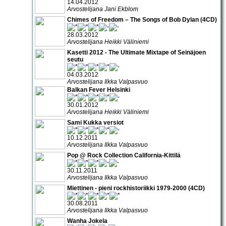
14.04.2012
Arvostelijana Jani Ekblom
Chimes of Freedom – The Songs of Bob Dylan (4CD)
28.03.2012
Arvostelijana Heikki Väliniemi
Kasetti 2012 - The Ultimate Mixtape of Seinäjoen
seutu
04.03.2012
Arvostelijana Ilkka Valpasvuo
Balkan Fever Helsinki
30.01.2012
Arvostelijana Heikki Väliniemi
Sami Kukka versiot
10.12.2011
Arvostelijana Ilkka Valpasvuo
Pop @ Rock Collection California-Kittilä
30.11.2011
Arvostelijana Ilkka Valpasvuo
Miettinen - pieni rockhistoriikki 1979-2000 (4CD)
30.08.2011
Arvostelijana Ilkka Valpasvuo
Wanha Jokela