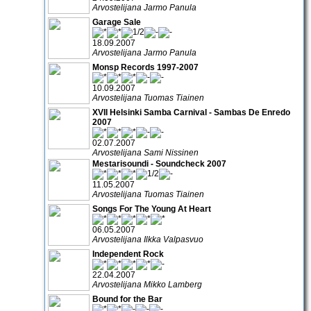
Arvostelijana Jarmo Panula
Garage Sale
18.09.2007
Arvostelijana Jarmo Panula
Monsp Records 1997-2007
10.09.2007
Arvostelijana Tuomas Tiainen
XVII Helsinki Samba Carnival - Sambas De Enredo
2007
02.07.2007
Arvostelijana Sami Nissinen
Mestarisoundi - Soundcheck 2007
11.05.2007
Arvostelijana Tuomas Tiainen
Songs For The Young At Heart
06.05.2007
Arvostelijana Ilkka Valpasvuo
Independent Rock
22.04.2007
Arvostelijana Mikko Lamberg
Bound for the Bar