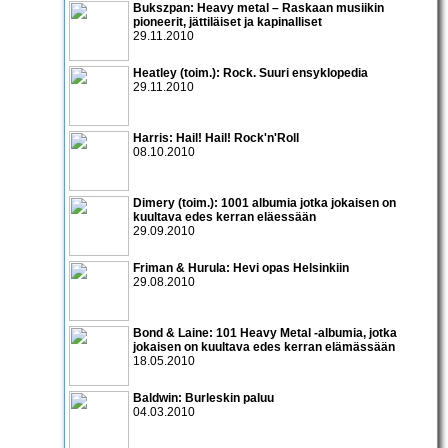
Bukszpan: Heavy metal – Raskaan musiikin
pioneerit, jättiläiset ja kapinalliset
29.11.2010
Heatley (toim.): Rock. Suuri ensyklopedia
29.11.2010
Harris: Hail! Hail! Rock'n'Roll
08.10.2010
Dimery (toim.): 1001 albumia jotka jokaisen on
kuultava edes kerran eläessään
29.09.2010
Friman & Hurula: Hevi opas Helsinkiin
29.08.2010
Bond & Laine: 101 Heavy Metal -albumia, jotka
jokaisen on kuultava edes kerran elämässään
18.05.2010
Baldwin: Burleskin paluu
04.03.2010