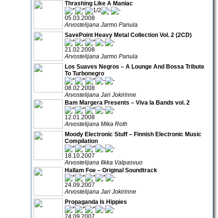
Thrashing Like A Maniac
05.03.2008
Arvostelijana Jarmo Panula
SavePoint Heavy Metal Collection Vol. 2 (2CD)
21.02.2008
Arvostelijana Jarmo Panula
Los Suaves Negros – A Lounge And Bossa Tribute
To Turbonegro
08.02.2008
Arvostelijana Jari Jokirinne
Bam Margera Presents – Viva la Bands vol. 2
12.01.2008
Arvostelijana Mika Roth
Moody Electronic Stuff – Finnish Electronic Music
Compilation
18.10.2007
Arvostelijana Ilkka Valpasvuo
Hallam Foe – Original Soundtrack
24.09.2007
Arvostelijana Jari Jokirinne
Propaganda Is Hippies
24.09.2007