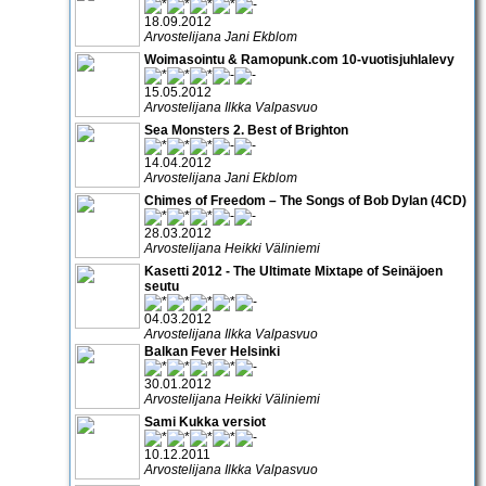
18.09.2012
Arvostelijana Jani Ekblom
Woimasointu & Ramopunk.com 10-vuotisjuhlalevy
15.05.2012
Arvostelijana Ilkka Valpasvuo
Sea Monsters 2. Best of Brighton
14.04.2012
Arvostelijana Jani Ekblom
Chimes of Freedom – The Songs of Bob Dylan (4CD)
28.03.2012
Arvostelijana Heikki Väliniemi
Kasetti 2012 - The Ultimate Mixtape of Seinäjoen
seutu
04.03.2012
Arvostelijana Ilkka Valpasvuo
Balkan Fever Helsinki
30.01.2012
Arvostelijana Heikki Väliniemi
Sami Kukka versiot
10.12.2011
Arvostelijana Ilkka Valpasvuo