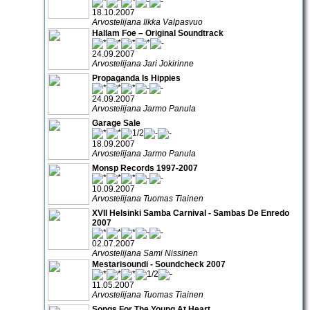
18.10.2007
Arvostelijana Ilkka Valpasvuo
Hallam Foe – Original Soundtrack
24.09.2007
Arvostelijana Jari Jokirinne
Propaganda Is Hippies
24.09.2007
Arvostelijana Jarmo Panula
Garage Sale
18.09.2007
Arvostelijana Jarmo Panula
Monsp Records 1997-2007
10.09.2007
Arvostelijana Tuomas Tiainen
XVII Helsinki Samba Carnival - Sambas De Enredo
2007
02.07.2007
Arvostelijana Sami Nissinen
Mestarisoundi - Soundcheck 2007
11.05.2007
Arvostelijana Tuomas Tiainen
Songs For The Young At Heart