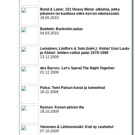
Bond & Laine: 101 Heavy Metal -albumia, jotka
jokaisen on kuultava edes kerran elämässään
18.05.2010
Baldwin: Burleskin paluu
04.03.2010
Lempinen, Lindfors & Salo (toim.): Aloha! Uusi Laulu-
ja Aloha!- lehtien valitut palat 1978-1986
13.12.2009
des Barres: Let's Spend The Night Together
01.12.2009
Palsa: Tomi Palsan kuvat ja tunnelmat
18.11.2009
Nyman: Kovan päivän ilta
18.10.2009
Vienonen & Lähteenmäki: Koit ny rauhottu!
07.10.2009