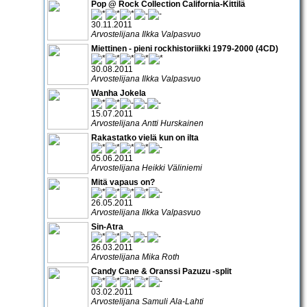
Pop @ Rock Collection California-Kittilä
30.11.2011
Arvostelijana Ilkka Valpasvuo
Miettinen - pieni rockhistoriikki 1979-2000 (4CD)
30.08.2011
Arvostelijana Ilkka Valpasvuo
Wanha Jokela
15.07.2011
Arvostelijana Antti Hurskainen
Rakastatko vielä kun on ilta
05.06.2011
Arvostelijana Heikki Väliniemi
Mitä vapaus on?
26.05.2011
Arvostelijana Ilkka Valpasvuo
Sin-Atra
26.03.2011
Arvostelijana Mika Roth
Candy Cane & Oranssi Pazuzu -split
03.02.2011
Arvostelijana Samuli Ala-Lahti