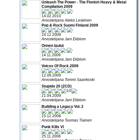
Unleash The Power - The Finnish Heavy & Metal
Compilation 2009
14.02.2010
Arvostelijana Aleksi Leskinen
Pop & Rock Suomi Finland 2009
24.12.2009
Arvostelijana Jani Ekblom
Onnen laulut
14.11.2009
Arvostelijana Jani Ekblom
Voices Of Rock 2009
12.09.2009
Arvostelijana Tommi Saarikoski
Stupido 20 (2CD)
21.04.2009
Arvostelijana Jani Ekblom
Building a Legacy Vol. 2
15.12.2008
Arvostelijana Tuomas Tiainen
Punk Kills VI
25.11.2008