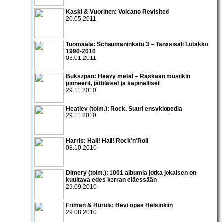
Kaski & Vuorinen: Volcano Revisited
20.05.2011
Tuomaala: Schaumaninkatu 3 – Tanssisali Lutakko
1990­-2010
03.01.2011
Bukszpan: Heavy metal – Raskaan musiikin
pioneerit, jättiläiset ja kapinalliset
29.11.2010
Heatley (toim.): Rock. Suuri ensyklopedia
29.11.2010
Harris: Hail! Hail! Rock'n'Roll
08.10.2010
Dimery (toim.): 1001 albumia jotka jokaisen on
kuultava edes kerran eläessään
29.09.2010
Friman & Hurula: Hevi opas Helsinkiin
29.08.2010