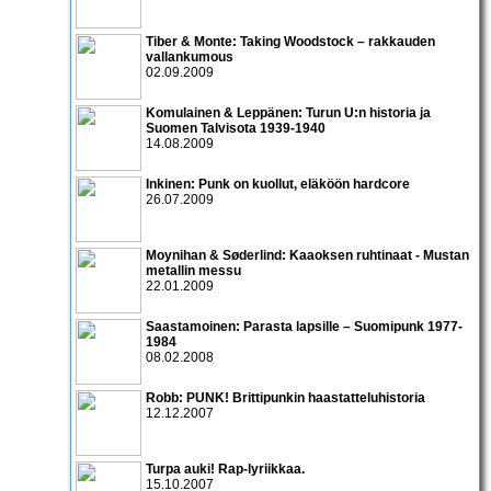
Tiber & Monte: Taking Woodstock – rakkauden
vallankumous
02.09.2009
Komulainen & Leppänen: Turun U:n historia ja
Suomen Talvisota 1939-1940
14.08.2009
Inkinen: Punk on kuollut, eläköön hardcore
26.07.2009
Moynihan & Søderlind: Kaaoksen ruhtinaat - Mustan
metallin messu
22.01.2009
Saastamoinen: Parasta lapsille – Suomipunk 1977-
1984
08.02.2008
Robb: PUNK! Brittipunkin haastatteluhistoria
12.12.2007
Turpa auki! Rap-lyriikkaa.
15.10.2007