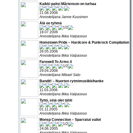
Kaikki paitsi Mårtenson on turhaa
21.08.2006
Arvostelijana Janne Kuusinen
Älä oo tyhmä
18.07.2006
Arvostelijana Ilkka Valpasvuo
Hometown Pride – Hardcore & Punkrock Compilation
26.05.2006
Arvostelijana Ilkka Valpasvuo
Farewell To Arms 4
29.04.2006
Arvostelijana Mikael Salo
Bandit! – Nuorten rytmimusiikkihanke
11.03.2006
Arvostelijana Ilkka Valpasvuo
Tyttö, sinä olet tähti
01.11.2005
Arvostelijana Ilkka Valpasvuo
Monsp Connection – Sparratut valiot
24.06.2005
Arvostelijana Ilkka Valpasvuo