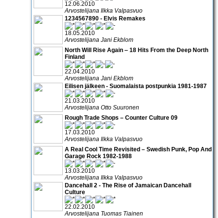
12.06.2010
Arvostelijana Ilkka Valpasvuo
1234567890 - Elvis Remakes
18.05.2010
Arvostelijana Jani Ekblom
North Will Rise Again ‒ 18 Hits From the Deep North
Finland
22.04.2010
Arvostelijana Jani Ekblom
Eilisen jälkeen - Suomalaista postpunkia 1981-1987
21.03.2010
Arvostelijana Otto Suuronen
Rough Trade Shops – Counter Culture 09
17.03.2010
Arvostelijana Ilkka Valpasvuo
A Real Cool Time Revisited – Swedish Punk, Pop And
Garage Rock 1982-1988
13.03.2010
Arvostelijana Ilkka Valpasvuo
Dancehall 2 - The Rise of Jamaican Dancehall
Culture
22.02.2010
Arvostelijana Tuomas Tiainen