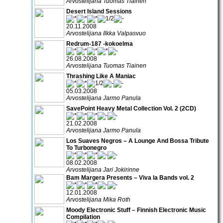
Arvostelijana Tuomas Tiainen
Desert Island Sessions
20.11.2008
Arvostelijana Ilkka Valpasvuo
Redrum-187 -kokoelma
26.08.2008
Arvostelijana Tuomas Tiainen
Thrashing Like A Maniac
05.03.2008
Arvostelijana Jarmo Panula
SavePoint Heavy Metal Collection Vol. 2 (2CD)
21.02.2008
Arvostelijana Jarmo Panula
Los Suaves Negros – A Lounge And Bossa Tribute
To Turbonegro
08.02.2008
Arvostelijana Jari Jokirinne
Bam Margera Presents – Viva la Bands vol. 2
12.01.2008
Arvostelijana Mika Roth
Moody Electronic Stuff – Finnish Electronic Music
Compilation