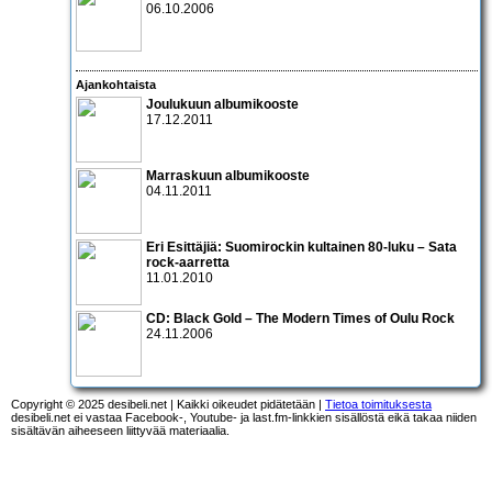
06.10.2006
Ajankohtaista
Joulukuun albumikooste
17.12.2011
Marraskuun albumikooste
04.11.2011
Eri Esittäjiä: Suomirockin kultainen 80-luku – Sata
rock-aarretta
11.01.2010
CD:
Black Gold – The Modern Times of Oulu Rock
24.11.2006
Copyright © 2025 desibeli.net | Kaikki oikeudet pidätetään |
Tietoa toimituksesta
desibeli.net ei vastaa Facebook-, Youtube- ja last.fm-linkkien sisällöstä eikä takaa niiden
sisältävän aiheeseen liittyvää materiaalia.