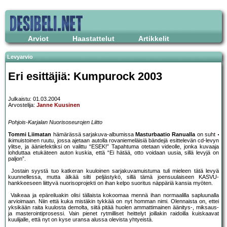
Arviot
Haastattelut
Artikkelit
Levyarvio
Eri esittäjiä: Kumpurock 2003
Julkaistu: 01.03.2004
Arvostelija:
Janne Kuusinen
Pohjois-Karjalan Nuorisoseurojen Liitto
Tommi Liimatan
hämärässä sarjakuva-albumissa
Masturbaatio Ranualla
on suht
ikimuistoinen ruutu, jossa ajetaan autolla rovaniemeläisiä bändejä esittelevän cd-levyn
ylitse, ja ääniefektiksi on valittu “ESEK!” Tapahtuma otetaan videolle, jonka kuvaaja
lohduttaa etukäteen auton kuskia, että “Ei hätää, otto voidaan uusia, sillä levyjä on
paljon”.
Jostain syystä tuo katkeran kuuloinen sarjakuvamuistuma tuli mieleen tätä levyä
kuunnellessa, mutta älkää silti peljästykö, sillä tämä joensuulaiseen KASVU-
hankkeeseen liittyvä nuorisoprojekti on ihan kelpo suoritus näppäriä kansia myöten.
Vaikeaa ja epäreiluakin olisi tällaista kokoomaa mennä ihan normaalilla sapluunalla
arvioimaan. Niin että kuka mistäkin tykkää on nyt homman nimi. Olennaista on, ettei
yksikään raita kuulosta demolta, siitä pitää huolen ammattimainen äänitys-, miksaus-
ja masterointiprosessi. Vain pienet rytmilliset heittelyt joillakin raidoilla kuiskaavat
kuulijalle, että nyt on kyse uransa alussa olevista yhtyeistä.