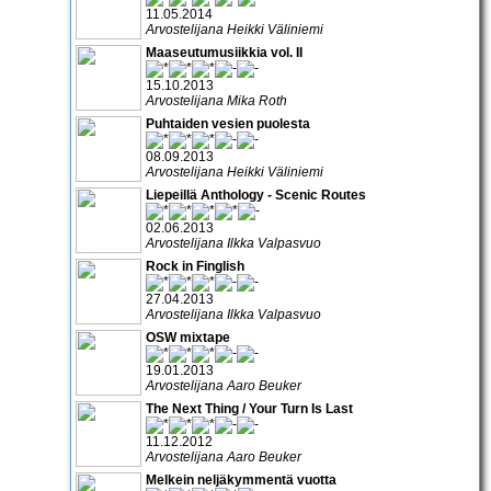
11.05.2014
Arvostelijana Heikki Väliniemi
Maaseutumusiikkia vol. II
15.10.2013
Arvostelijana Mika Roth
Puhtaiden vesien puolesta
08.09.2013
Arvostelijana Heikki Väliniemi
Liepeillä Anthology - Scenic Routes
02.06.2013
Arvostelijana Ilkka Valpasvuo
Rock in Finglish
27.04.2013
Arvostelijana Ilkka Valpasvuo
OSW mixtape
19.01.2013
Arvostelijana Aaro Beuker
The Next Thing / Your Turn Is Last
11.12.2012
Arvostelijana Aaro Beuker
Melkein neljäkymmentä vuotta