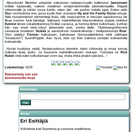
Alkusävelet fiilistelee urbaaniin valkoiseen radiojazzsouliin kallistunut
Jamstream
erittäin lupaavalla, vaikkei maailman omaperäisimmällä piisimateriaalilla. Räppiä
vähemmälle ja vähän rosoa kehiin, miten olis’, niin puskisi todella lujaa. Eniten pidin
Stu
n rockfunkista tms, jossa kuulin ihan orastavia
Sly and the Family Stone
-sävyjä.
Niitä mustanmiehen elementtejä lisää, sillä maassamme ei missään tapauksessa ole
liikaa kunnon funk-bändejä. Vaikeasti määriteltävää kitaravoittoista poppia esittävä
Everest
lienee vokalistittarensa Emilian varassa, ja homma lähtee kulkemaan, kunhan
hän saa ensin idols-sävyt äänestään pois, pontta tilalle. Tilutteluangstihevistä
vastaavat enolainen
Sickda
ja aavistuksen melankolisempi / kieliposkisempi
Row
.
Otos päättyy
Fürma
n kaikuisaan, kaihoisaan (bonusadjektiivina vielä vaikkapa
“kesäiseen”) SuomiPoppiin: ihan hyvä, ettei nyt ihan kaikkea sentään kolmannella
kotimaisella.
Hyvän kuuloista settiä. Vastaisuudessa tietenkin sitten rohkeutta ja omaa luovaa
hulluutta lisää, jooko. Ja huumoria mahdollisuuksien mukaan. Tuskinpa se
Rick
Rubin
vielä tulee kolkuttamaan oven taa, mutta ehkä jonakin päivänä…!
Lukukertoja:
9229
Rekisteröidy niin voit
kommentoida levyä
Artistihaku
Artisti
Eri Esittäjiä
Kokoelmia koti-Suomesta ja suuresta maailmasta.