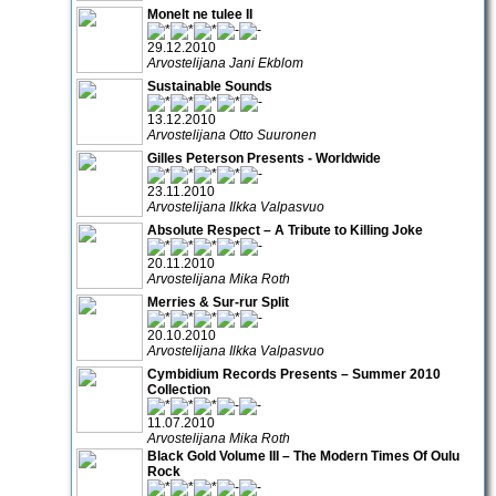
Monelt ne tulee II
29.12.2010
Arvostelijana Jani Ekblom
Sustainable Sounds
13.12.2010
Arvostelijana Otto Suuronen
Gilles Peterson Presents - Worldwide
23.11.2010
Arvostelijana Ilkka Valpasvuo
Absolute Respect – A Tribute to Killing Joke
20.11.2010
Arvostelijana Mika Roth
Merries & Sur-rur Split
20.10.2010
Arvostelijana Ilkka Valpasvuo
Cymbidium Records Presents – Summer 2010
Collection
11.07.2010
Arvostelijana Mika Roth
Black Gold Volume III – The Modern Times Of Oulu
Rock