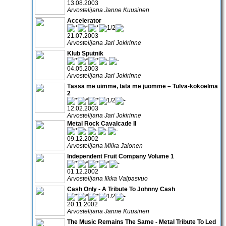
13.08.2003
Arvostelijana Janne Kuusinen
Accelerator
21.07.2003
Arvostelijana Jari Jokirinne
Klub Sputnik
04.05.2003
Arvostelijana Jari Jokirinne
Tässä me uimme, tätä me juomme – Tulva-kokoelma
2
12.02.2003
Arvostelijana Jari Jokirinne
Metal Rock Cavalcade II
09.12.2002
Arvostelijana Miika Jalonen
Independent Fruit Company Volume 1
01.12.2002
Arvostelijana Ilkka Valpasvuo
Cash Only - A Tribute To Johnny Cash
20.11.2002
Arvostelijana Janne Kuusinen
The Music Remains The Same - Metal Tribute To Led