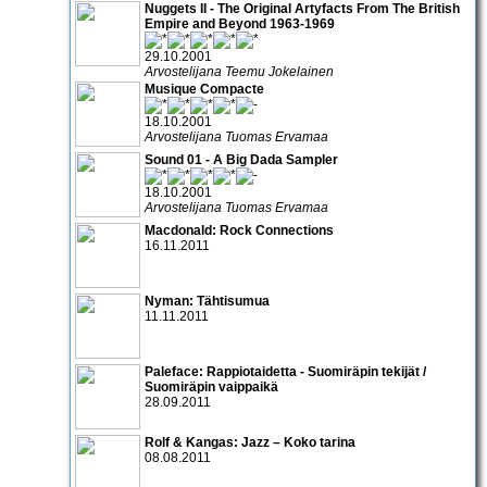
Nuggets II - The Original Artyfacts From The British
Empire and Beyond 1963-1969
29.10.2001
Arvostelijana Teemu Jokelainen
Musique Compacte
18.10.2001
Arvostelijana Tuomas Ervamaa
Sound 01 - A Big Dada Sampler
18.10.2001
Arvostelijana Tuomas Ervamaa
Macdonald: Rock Connections
16.11.2011
Nyman: Tähtisumua
11.11.2011
Paleface: Rappiotaidetta - Suomiräpin tekijät /
Suomiräpin vaippaikä
28.09.2011
Rolf & Kangas: Jazz – Koko tarina
08.08.2011