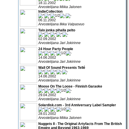
18.11.2002
Arvostelijana Miika Jalonen
IndieCollection
06.11.2002
Arvostelijana Ilkka Valpasvuo
Talo jonka pihalla pelto
02.09.2002
Arvostelijana Jari Jokirinne
24 Hour Party People
14.06.2002
Arvostelijana Jari Jokirinne
Wall Of Sound Presents Tellé
14.06.2002
Arvostelijana Jari Jokirinne
Moose On The Loose - Finnish Garaoke
29.04.2002
Arvostelijana Jari Jokirinne
Solardisk.com - 3rd Anniversary Label Sampler
28.01.2002
Arvostelijana Miika Jalonen
Nuggets II - The Original Artyfacts From The British
Empire and Beyond 1963-1969