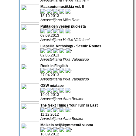
Arvostelijana Heikki Väliniemi
Maaseutumusiikkia vol. II
15.10.2013
Arvostelijana Mika Roth
Puhtaiden vesien puolesta
08.09.2013
Arvostelijana Heikki Väliniemi
Liepeillä Anthology - Scenic Routes
02.06.2013
Arvostelijana Ilkka Valpasvuo
Rock in Finglish
27.04.2013
Arvostelijana Ilkka Valpasvuo
OSW mixtape
19.01.2013
Arvostelijana Aaro Beuker
The Next Thing / Your Turn Is Last
11.12.2012
Arvostelijana Aaro Beuker
Melkein neljäkymmentä vuotta
18.09.2012