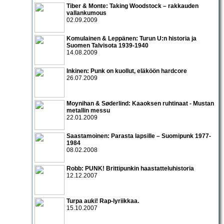
Tiber & Monte: Taking Woodstock – rakkauden
vallankumous
02.09.2009
Komulainen & Leppänen: Turun U:n historia ja
Suomen Talvisota 1939-1940
14.08.2009
Inkinen: Punk on kuollut, eläköön hardcore
26.07.2009
Moynihan & Søderlind: Kaaoksen ruhtinaat - Mustan
metallin messu
22.01.2009
Saastamoinen: Parasta lapsille – Suomipunk 1977-
1984
08.02.2008
Robb: PUNK! Brittipunkin haastatteluhistoria
12.12.2007
Turpa auki! Rap-lyriikkaa.
15.10.2007