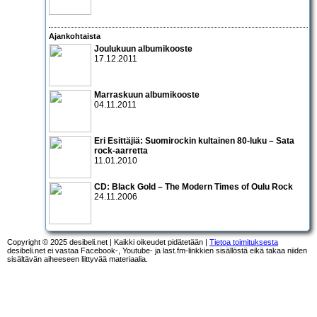
Ajankohtaista
Joulukuun albumikooste
17.12.2011
Marraskuun albumikooste
04.11.2011
Eri Esittäjiä: Suomirockin kultainen 80-luku – Sata
rock-aarretta
11.01.2010
CD:
Black Gold – The Modern Times of Oulu Rock
24.11.2006
Copyright © 2025 desibeli.net | Kaikki oikeudet pidätetään |
Tietoa toimituksesta
desibeli.net ei vastaa Facebook-, Youtube- ja last.fm-linkkien sisällöstä eikä takaa niiden
sisältävän aiheeseen liittyvää materiaalia.