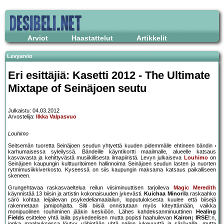
Arviot
Haastattelut
Artikkelit
Levyarvio
Eri esittäjiä: Kasetti 2012 - The Ultimate
Mixtape of Seinäjoen seutu
Julkaistu: 04.03.2012
Arvostelija:
Ilkka Valpasvuo
Louhimo
Seitsemän tuoretta Seinäjoen seudun yhtyettä kuuden pidemmälle ehtineen bändin
karhumaisessa syleilyssä. Bändeille käyntikortti maailmalle, alueelle katsaus
kasvavasta ja kehittyvästä musiikillisesta ilmapiiristä. Levyn julkaiseva
Louhimo
on
Seinäjoen kaupungin kulttuuritoimen hallinnoima Seinäjoen seudun lasten ja nuorten
rytmimusiikkiverkosto. Kyseessä on siis kaupungin maksama katsaus paikalliseen
skeneen.
Grungehtavaa raskasvaeltelua reilun viisiminuuttisen tarjoileva
Magic Meredith
käynnistää 13 biisin ja artistin kokonaisuuden jykevästi.
Kuichaa Minor
illa raskaahko
särö kohtaa leijailevan psykedeliamaalailun, lopputuloksesta kuulee että biisejä
rakennetaan jamipohjalta. Silti biisiä onnistutaan myös kiteyttämään, vaikka
monipuolinen rouhiminen jääkin keskiöön. Lähes kahdeksanminuuttinen
Healing
Fields
esittelee yhtä lailla psykedeelisen mutta popisti haahuilevan
Kairon; IRSE!
:n,
jonka maalauksessa löytyy vähintään yhtä paljon jykevyyttä ja särövallia, mutta