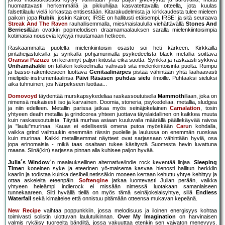
huomattavasti herkemmällä ja pikkuhiljaa kasvatettavalla otteella, jota kuulas
falsettilaulu vielä kirkastaa entisestään. Kitarakudelmista ja kirkkaudesta tulee mieleen
paikoin jopa
Rubik
, joskin Kairon; IRSE on hallitusti etäisempi. IRSE! ja sitä seuraava
Streak And The Raven
rauhallisemmalla, mies/naislaululla viehättävällä
Stones And
Berries
illään ovatkin popmelodisen draamamaalauksen saralla mielenkiintoisimpia
kotimaisia nousevia kykyjä muutamaan hetkeen.
Raskaammalta puolelta mielenkiintoisin osasto soi heti kärkeen. Kirkkailla
pintaheijastuksilla ja synkällä pohjamurinalla psykedeelista black metallia soittava
Oranssi Pazuzu
on kerännyt paljon kiitosta eikä suotta. Synkkä ja raskaasti sykkivä
Unihämähäkki
on tälläkin kokoelmalla vahvasti sitä mielenkiintoisinta puolta. Rumpu
ja basso-rakenteeseen luottava
Genitaalinärpes
pistää vähintään yhtä laahaavasti
mielipide-instrumentaalinsa
Päivi Räsäsen puhdas sielu
ilmoille. Puhtaaksi sieluksi
aika tuhnuinen, jos Närpekseen luottaa...
Domovoyd
täydentää murskapsykedeliaa raskassoutuisella
Mammoth
illaan, joka on
nimensä mukaisesti iso ja karvainen. Doomia, stoneria, psykedeliaa, metallia, sludgea
ja niin edelleen. Metallin parissa jatkaa myös seinäjokelainen
Carnalation
, tosin
yhtyeen death metallia ja grindcorea yhteen juottava täyslaidallinen on kaikkea muuta
kuin raskassoutuista. Täyttä murhaa asiaan kuuluvalla määrällä päällekäyvää raivoa
ja "laulu"murinaa. Kauas ei edellisestä omena putoa myöskään
Caru
n kohdalla,
vaikka grind vaihtuukin enemmän rässin puolelle ja laulussa on enemmän ruoskaa
kuin murinaa. Kaikki metallisemmat näytteet ovat sarjassaan vähintään hyviä, osa
jopa erinomaisia - mikä taas osaltaan tukee käsitystä Suomesta hevin luvattuna
maana. Siinä(kin) sarjassa pinnan alla kuhisee paljon hyvää.
Julia´s Window
´n maalauksellinen alternative/indie rock keventää linjaa.
Sleeping
Time
n koneinen syke ja eteerinen yö-maisema kasvaa hienosti hallitun herkkiin
kaariin ja todistaa kuinka desibeli.netissäkin moneen kertaan kehuttu yhtye kehittyy ja
ottaa askeleita eteenpäin.
Softengine
jatkaa luontevasti Julian perään, vaikka
yhtyeen heleämpi indierock ei missään nimessä luotakaan samanlaiseen
tunnekaareen. Silti hyvällä tiellä on myös tämä seinäjokelaisyhtye, sillä
Endless
Waterfall
sekä kimaltelee että onnistuu pitämään otteensa mukavan kepeänä.
New Recipe
vaihtaa poppunkkiin, jossa melodisuus ja iloinen energisyys kohtaa
toimivasti solistin ulottuvan laulutulkinnan.
Over My Imagination
on harvinaisen
valmis rykäisy tuoreelta bändiltä, jossa vakuuttaa etenkin sen vaivaton menevyys.