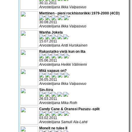
30.11.2011
Arvostelijana Ilkka Valpasvuo
Miettinen - pieni rockhistoriikki 1979-2000 (4CD)
30.08.2011
Arvostelijana Ilkka Valpasvuo
Wanha Jokela
15.07.2011
Arvostelijana Antti Hurskainen
Rakastatko vielä kun on ilta
05.06.2011
Arvostelijana Heikki Väliniemi
Mitä vapaus on?
26.05.2011
Arvostelijana Ilkka Valpasvuo
Sin-Atra
26.03.2011
Arvostelijana Mika Roth
Candy Cane & Oranssi Pazuzu -split
03.02.2011
Arvostelijana Samuli Ala-Lahti
Monelt ne tulee II