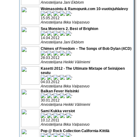
Arvostelijana Jani Ekblom
Woimasointu & Ramopunk.com 10-vuotisjuhlalevy
15.05.2012
Arvostelijana Ilkka Valpasvuo
Sea Monsters 2. Best of Brighton
14.04.2012
Arvostelijana Jani Ekblom
Chimes of Freedom – The Songs of Bob Dylan (4CD)
28.03.2012
Arvostelijana Heikki Väliniemi
Kasetti 2012 - The Ultimate Mixtape of Seinäjoen
seutu
04.03.2012
Arvostelijana Ilkka Valpasvuo
Balkan Fever Helsinki
30.01.2012
Arvostelijana Heikki Väliniemi
Sami Kukka versiot
10.12.2011
Arvostelijana Ilkka Valpasvuo
Pop @ Rock Collection California-Kittilä