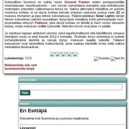
Kohtuullisen luonteva on vaihto myös
Ground Frame
n eniten pomppumetallia
muistuttavaan meuhkaukseen - sen verran samanlaista energista pop-melodisuutta
molempien yhtyeiden valitsemassa tiessä on. Vaikka alternative metallista on puhuttu
monessa kohtaa, ei se tässä kohtaa tarkoita erityisen raskasta soutua vaan
22
on
mukava irtonainen ja jopa letkeä kokonaisuus. Päätösraidallaan
Solar Lights
tämän
hienon kokoelman paketoi taustaltaan löytyvästä metallista kohti pehmeämpää rock-
psykedeliaa siirtynyt
Fadeout
, joka tässä kohtaa on lähellä jo hard rockin slovarien
kaaria, mutta mukavan viriilillä sykkeellä. Meksiko-torvet ovat piste i:n päällä.
Jo totuttuun tapaan aktiivisen skenen sekä tapahtumallisesti että bändillisesti omaava
Seinäjoen seutu ei petä Kasetti 2012:n kohdalla. Yksikään levyn artisteista ei esittele
turhanpäiväistä täytettä ja sävyjä löytyy mukavan laajalla säteellä. Tällaiset
katsaukset ovat tarpeellista kulttuurityötä, josta saattaa bändeille irrota vielä vaikka
minkälaisia tienavauksia.
Lukukertoja:
7172
Rekisteröidy niin voit
kommentoida levyä
Artistihaku
Artisti
Eri Esittäjiä
Kokoelmia koti-Suomesta ja suuresta maailmasta.
Levyarviot