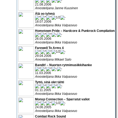
21.08.2006
Arvostelijana Janne Kuusinen
Älä oo tyhmä
18.07.2006
Arvostelijana Ilkka Valpasvuo
Hometown Pride – Hardcore & Punkrock Compilation
26.05.2006
Arvostelijana Ilkka Valpasvuo
Farewell To Arms 4
29.04.2006
Arvostelijana Mikael Salo
Bandit! – Nuorten rytmimusiikkihanke
11.03.2006
Arvostelijana Ilkka Valpasvuo
Tyttö, sinä olet tähti
01.11.2005
Arvostelijana Ilkka Valpasvuo
Monsp Connection – Sparratut valiot
24.06.2005
Arvostelijana Ilkka Valpasvuo
Combat Rock Sound