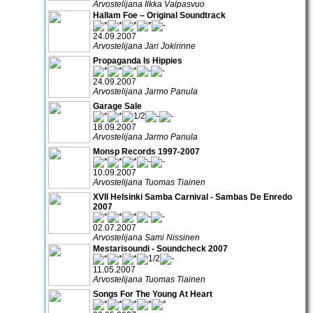
Arvostelijana Ilkka Valpasvuo
Hallam Foe – Original Soundtrack
24.09.2007
Arvostelijana Jari Jokirinne
Propaganda Is Hippies
24.09.2007
Arvostelijana Jarmo Panula
Garage Sale
18.09.2007
Arvostelijana Jarmo Panula
Monsp Records 1997-2007
10.09.2007
Arvostelijana Tuomas Tiainen
XVII Helsinki Samba Carnival - Sambas De Enredo
2007
02.07.2007
Arvostelijana Sami Nissinen
Mestarisoundi - Soundcheck 2007
11.05.2007
Arvostelijana Tuomas Tiainen
Songs For The Young At Heart