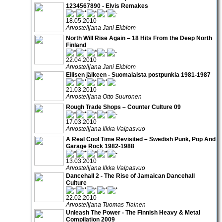
1234567890 - Elvis Remakes
18.05.2010
Arvostelijana Jani Ekblom
North Will Rise Again ‒ 18 Hits From the Deep North
Finland
22.04.2010
Arvostelijana Jani Ekblom
Eilisen jälkeen - Suomalaista postpunkia 1981-1987
21.03.2010
Arvostelijana Otto Suuronen
Rough Trade Shops – Counter Culture 09
17.03.2010
Arvostelijana Ilkka Valpasvuo
A Real Cool Time Revisited – Swedish Punk, Pop And
Garage Rock 1982-1988
13.03.2010
Arvostelijana Ilkka Valpasvuo
Dancehall 2 - The Rise of Jamaican Dancehall
Culture
22.02.2010
Arvostelijana Tuomas Tiainen
Unleash The Power - The Finnish Heavy & Metal
Compilation 2009