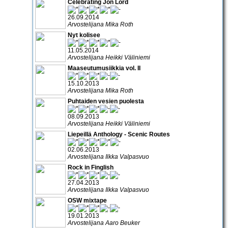
Celebrating Jon Lord
26.09.2014
Arvostelijana Mika Roth
Nyt kolisee
11.05.2014
Arvostelijana Heikki Väliniemi
Maaseutumusiikkia vol. II
15.10.2013
Arvostelijana Mika Roth
Puhtaiden vesien puolesta
08.09.2013
Arvostelijana Heikki Väliniemi
Liepeillä Anthology - Scenic Routes
02.06.2013
Arvostelijana Ilkka Valpasvuo
Rock in Finglish
27.04.2013
Arvostelijana Ilkka Valpasvuo
OSW mixtape
19.01.2013
Arvostelijana Aaro Beuker