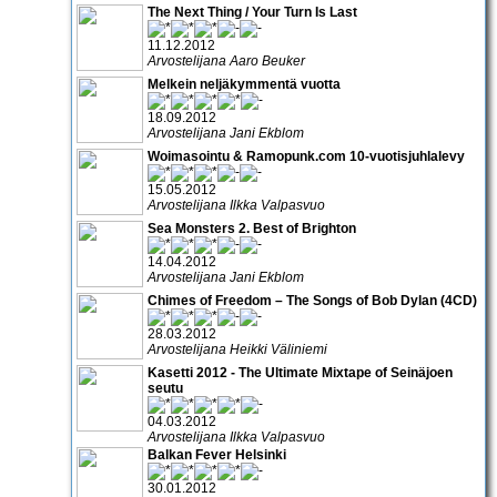
The Next Thing / Your Turn Is Last
11.12.2012
Arvostelijana Aaro Beuker
Melkein neljäkymmentä vuotta
18.09.2012
Arvostelijana Jani Ekblom
Woimasointu & Ramopunk.com 10-vuotisjuhlalevy
15.05.2012
Arvostelijana Ilkka Valpasvuo
Sea Monsters 2. Best of Brighton
14.04.2012
Arvostelijana Jani Ekblom
Chimes of Freedom – The Songs of Bob Dylan (4CD)
28.03.2012
Arvostelijana Heikki Väliniemi
Kasetti 2012 - The Ultimate Mixtape of Seinäjoen
seutu
04.03.2012
Arvostelijana Ilkka Valpasvuo
Balkan Fever Helsinki
30.01.2012