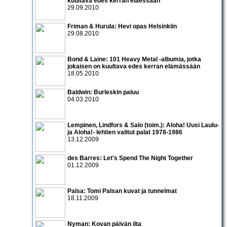
kuultava edes kerran eläessään
29.09.2010
Friman & Hurula: Hevi opas Helsinkiin
29.08.2010
Bond & Laine: 101 Heavy Metal -albumia, jotka
jokaisen on kuultava edes kerran elämässään
18.05.2010
Baldwin: Burleskin paluu
04.03.2010
Lempinen, Lindfors & Salo (toim.): Aloha! Uusi Laulu-
ja Aloha!- lehtien valitut palat 1978-1986
13.12.2009
des Barres: Let's Spend The Night Together
01.12.2009
Palsa: Tomi Palsan kuvat ja tunnelmat
18.11.2009
Nyman: Kovan päivän ilta