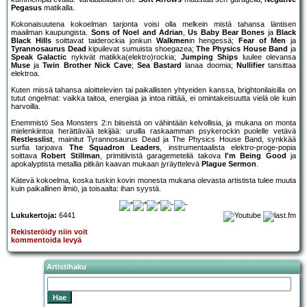
Pegasus
matikalla.
Kokonaisuutena kokoelman tarjonta voisi olla melkein mistä tahansa läntisen
maailman kaupungista.
Sons of Noel and Adrian
,
Us Baby Bear Bones
ja
Black
Black Hills
soittavat taiderockia jonkun
Walkmen
in hengessä;
Fear of Men
ja
Tyrannosaurus Dead
kipuilevat sumuista shoegazea;
The Physics House Band
ja
Speak Galactic
nykivät matikka(elektro)rockia;
Jumping Ships
luulee olevansa
Muse
ja
Twin Brother
Nick Cave
;
Sea Bastard
lanaa doomia;
Nullifier
tansittaa
elektroa.
Kuten missä tahansa aloittelevien tai paikallisten yhtyeiden kanssa, brightonilaisilla on
tutut ongelmat: vaikka taitoa, energiaa ja intoa riittää, ei omintakeisuutta vielä ole kuin
harvoilla.
Enemmistö Sea Monsters 2:n biiseistä on vähintään kelvollisia, ja mukana on monta
mielenkiintoa herättävää tekijää: uruilla raskaamman psykerockin puolelle vetävä
Restlesslist
, mainitut Tyrannosaurus Dead ja The Physics House Band, synkkää
surfia tarjoava
The Squadron Leaders
, instrumentaalista elektro-proge-popia
soittava
Robert Stillman
, primitiivistä garagemeteliä takova
I'm Being Good
ja
apokalyptista metallia pitkän kaavan mukaan jyräyttelevä
Plague Sermon
.
Kätevä kokoelma, koska tuskin kovin monesta mukana olevasta artistista tulee muuta
kuin paikallinen ilmiö, ja toisaalta: ihan syystä.
Lukukertoja:
6441
Rekisteröidy niin voit
kommentoida levyä
Artistihaku