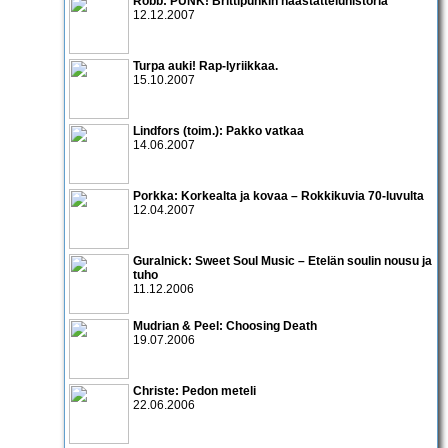
Robb: PUNK! Brittipunkin haastatteluhistoria
12.12.2007
Turpa auki! Rap-lyriikkaa.
15.10.2007
Lindfors (toim.): Pakko vatkaa
14.06.2007
Porkka: Korkealta ja kovaa – Rokkikuvia 70-luvulta
12.04.2007
Guralnick: Sweet Soul Music – Etelän soulin nousu ja
tuho
11.12.2006
Mudrian & Peel: Choosing Death
19.07.2006
Christe: Pedon meteli
22.06.2006