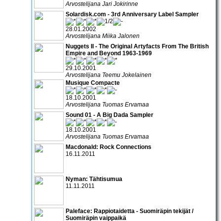
Arvostelijana Jari Jokirinne
Solardisk.com - 3rd Anniversary Label Sampler
28.01.2002
Arvostelijana Miika Jalonen
Nuggets II - The Original Artyfacts From The British
Empire and Beyond 1963-1969
29.10.2001
Arvostelijana Teemu Jokelainen
Musique Compacte
18.10.2001
Arvostelijana Tuomas Ervamaa
Sound 01 - A Big Dada Sampler
18.10.2001
Arvostelijana Tuomas Ervamaa
Macdonald: Rock Connections
16.11.2011
Nyman: Tähtisumua
11.11.2011
Paleface: Rappiotaidetta - Suomiräpin tekijät /
Suomiräpin vaippaikä