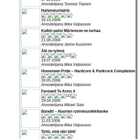
Arvostelijana Tuomas Tiainen
Hahmotushäiriö
18.10.2006
Arvostelijana Ilkka Valpasvuo
Kaikki paitsi Mårtenson on turhaa
21.08.2006
Arvostelijana Janne Kuusinen
Älä oo tyhmä
18.07.2006
Arvostelijana Ilkka Valpasvuo
Hometown Pride – Hardcore & Punkrock Compilation
26.05.2006
Arvostelijana Ilkka Valpasvuo
Farewell To Arms 4
29.04.2006
Arvostelijana Mikael Salo
Bandit! – Nuorten rytmimusiikkihanke
11.03.2006
Arvostelijana Ilkka Valpasvuo
Tyttö, sinä olet tähti