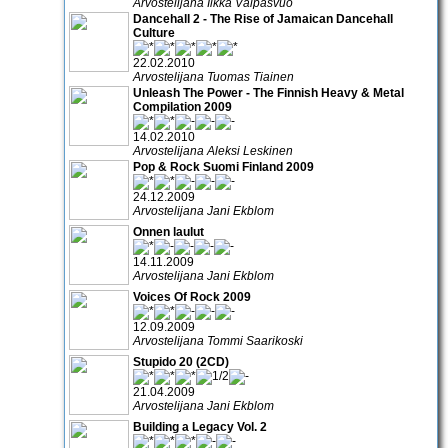
Arvostelijana Ilkka Valpasvuo
Dancehall 2 - The Rise of Jamaican Dancehall
Culture
22.02.2010
Arvostelijana Tuomas Tiainen
Unleash The Power - The Finnish Heavy & Metal
Compilation 2009
14.02.2010
Arvostelijana Aleksi Leskinen
Pop & Rock Suomi Finland 2009
24.12.2009
Arvostelijana Jani Ekblom
Onnen laulut
14.11.2009
Arvostelijana Jani Ekblom
Voices Of Rock 2009
12.09.2009
Arvostelijana Tommi Saarikoski
Stupido 20 (2CD)
21.04.2009
Arvostelijana Jani Ekblom
Building a Legacy Vol. 2