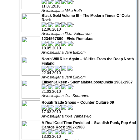
11.07.2010
Arvostelijana Mika Roth
Black Gold Volume III – The Modern Times Of Oulu
Rock
12.06.2010
Arvostelijana Ilkka Valpasvuo
1234567890 - Elvis Remakes
18.05.2010
Arvostelijana Jani Ekblom
North Will Rise Again ‒ 18 Hits From the Deep North
Finland
22.04.2010
Arvostelijana Jani Ekblom
Eilisen jälkeen - Suomalaista postpunkia 1981-1987
21.03.2010
Arvostelijana Otto Suuronen
Rough Trade Shops – Counter Culture 09
17.03.2010
Arvostelijana Ilkka Valpasvuo
A Real Cool Time Revisited – Swedish Punk, Pop And
Garage Rock 1982-1988
13.03.2010