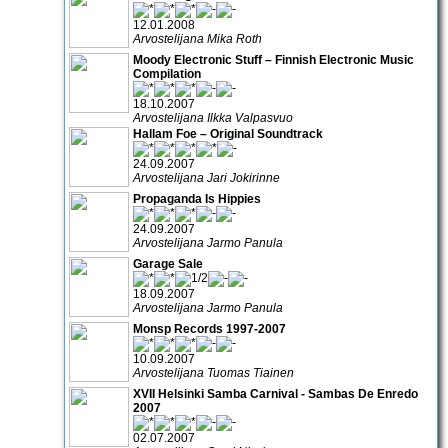
12.01.2008
Arvostelijana Mika Roth
Moody Electronic Stuff – Finnish Electronic Music
Compilation
18.10.2007
Arvostelijana Ilkka Valpasvuo
Hallam Foe – Original Soundtrack
24.09.2007
Arvostelijana Jari Jokirinne
Propaganda Is Hippies
24.09.2007
Arvostelijana Jarmo Panula
Garage Sale
18.09.2007
Arvostelijana Jarmo Panula
Monsp Records 1997-2007
10.09.2007
Arvostelijana Tuomas Tiainen
XVII Helsinki Samba Carnival - Sambas De Enredo
2007
02.07.2007