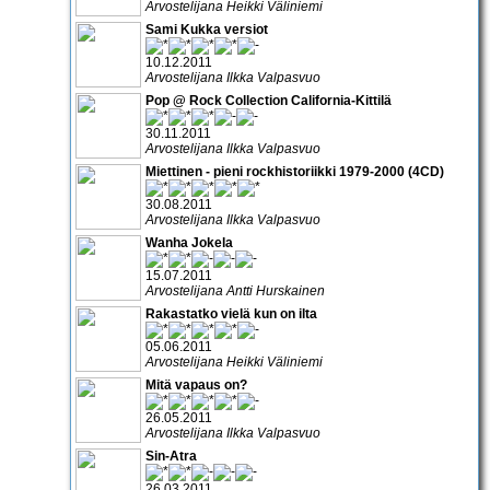
Arvostelijana Heikki Väliniemi
Sami Kukka versiot
10.12.2011
Arvostelijana Ilkka Valpasvuo
Pop @ Rock Collection California-Kittilä
30.11.2011
Arvostelijana Ilkka Valpasvuo
Miettinen - pieni rockhistoriikki 1979-2000 (4CD)
30.08.2011
Arvostelijana Ilkka Valpasvuo
Wanha Jokela
15.07.2011
Arvostelijana Antti Hurskainen
Rakastatko vielä kun on ilta
05.06.2011
Arvostelijana Heikki Väliniemi
Mitä vapaus on?
26.05.2011
Arvostelijana Ilkka Valpasvuo
Sin-Atra
26.03.2011