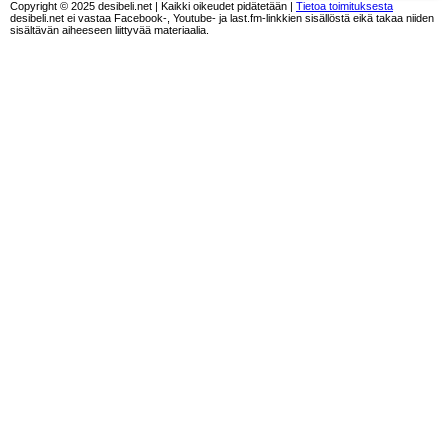
Copyright © 2025 desibeli.net | Kaikki oikeudet pidätetään |
Tietoa toimituksesta
desibeli.net ei vastaa Facebook-, Youtube- ja last.fm-linkkien sisällöstä eikä takaa niiden
sisältävän aiheeseen liittyvää materiaalia.