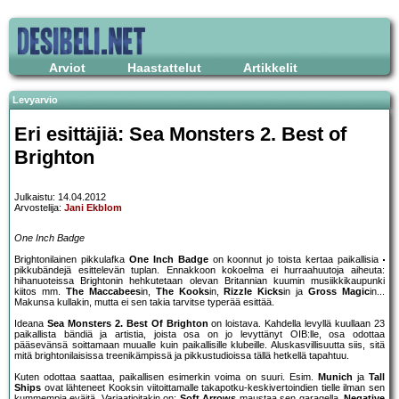
Arviot
Haastattelut
Artikkelit
Levyarvio
Eri esittäjiä: Sea Monsters 2. Best of
Brighton
Julkaistu: 14.04.2012
Arvostelija:
Jani Ekblom
One Inch Badge
Brightonilainen pikkulafka
One Inch Badge
on koonnut jo toista kertaa paikallisia
pikkubändejä esittelevän tuplan. Ennakkoon kokoelma ei hurraahuutoja aiheuta:
hihanuoteissa Brightonin hehkutetaan olevan Britannian kuumin musiikkikaupunki
kiitos mm.
The Maccabees
in,
The Kooks
in,
Rizzle Kicks
in ja
Gross Magic
in...
Makunsa kullakin, mutta ei sen takia tarvitse typerää esittää.
Ideana
Sea Monsters 2. Best Of Brighton
on loistava. Kahdella levyllä kuullaan 23
paikallista bändiä ja artistia, joista osa on jo levyttänyt OIB:lle, osa odottaa
pääsevänsä soittamaan muualle kuin paikallisille klubeille. Aluskasvillisuutta siis, sitä
mitä brightonilaisissa treenikämpissä ja pikkustudioissa tällä hetkellä tapahtuu.
Kuten odottaa saattaa, paikallisen esimerkin voima on suuri. Esim.
Munich
ja
Tall
Ships
ovat lähteneet Kooksin viitoittamalle takapotku-keskivertoindien tielle ilman sen
kummempia eväitä. Variaatioitakin on:
Soft Arrows
maustaa sen garagella,
Negative