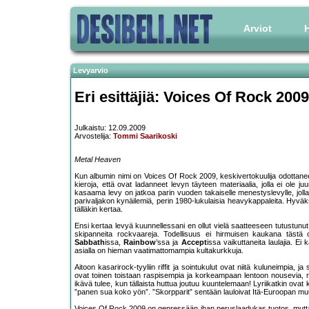
Arviot
H
Levyarvio
Eri esittäjiä: Voices Of Rock 2009
Julkaistu: 12.09.2009
Arvostelija:
Tommi Saarikoski
Metal Heaven
Kun albumin nimi on Voices Of Rock 2009, keskivertokuulija odottanee 
kieroja, että ovat ladanneet levyn täyteen materiaalia, jolla ei ole 
kasaama levy on jatkoa parin vuoden takaiselle menestyslevylle, joll
parivaljakon kynäilemiä, perin 1980-lukulaisia heavykappaleita. Hyväk
tälläkin kertaa.
Ensi kertaa levyä kuunnellessani en ollut vielä saatteeseen tutustunu
skipanneita rockvaareja. Todellisuus ei hirmuisen kaukana tästä
Sabbath
issa,
Rainbow
’ssa ja
Accept
issa vaikuttaneita laulajia. Ei
asialla on hieman vaatimattomampia kultakurkkuja.
Aitoon kasarirock-tyyliin riffit ja sointukulut ovat niitä kuluneimpia, j
ovat toinen toistaan raspisempia ja korkeampaan lentoon nousevia,
ikävä tulee, kun tällaista huttua joutuu kuuntelemaan! Lyriikatkin ova
”panen sua koko yön”. ”Skorpparit” sentään lauloivat Itä-Euroopan muu
Voices Of Rock 2009 on genressään ihan peruslaadukas tuotos, mutta e