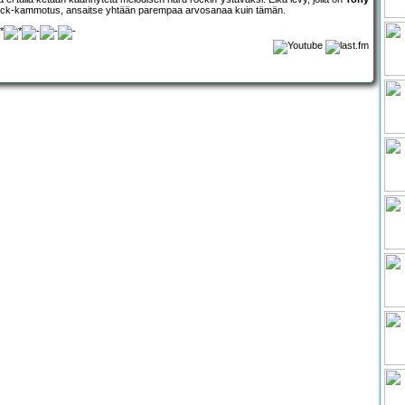
irock-kammotus, ansaitse yhtään parempaa arvosanaa kuin tämän.