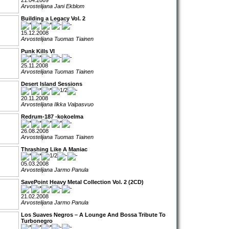
21.04.2009
Arvostelijana Jani Ekblom
Building a Legacy Vol. 2
15.12.2008
Arvostelijana Tuomas Tiainen
Punk Kills VI
25.11.2008
Arvostelijana Tuomas Tiainen
Desert Island Sessions
20.11.2008
Arvostelijana Ilkka Valpasvuo
Redrum-187 -kokoelma
26.08.2008
Arvostelijana Tuomas Tiainen
Thrashing Like A Maniac
05.03.2008
Arvostelijana Jarmo Panula
SavePoint Heavy Metal Collection Vol. 2 (2CD)
21.02.2008
Arvostelijana Jarmo Panula
Los Suaves Negros – A Lounge And Bossa Tribute To
Turbonegro