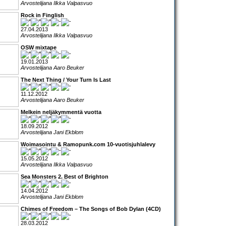
Arvostelijana Ilkka Valpasvuo
Rock in Finglish
27.04.2013
Arvostelijana Ilkka Valpasvuo
OSW mixtape
19.01.2013
Arvostelijana Aaro Beuker
The Next Thing / Your Turn Is Last
11.12.2012
Arvostelijana Aaro Beuker
Melkein neljäkymmentä vuotta
18.09.2012
Arvostelijana Jani Ekblom
Woimasointu & Ramopunk.com 10-vuotisjuhlalevy
15.05.2012
Arvostelijana Ilkka Valpasvuo
Sea Monsters 2. Best of Brighton
14.04.2012
Arvostelijana Jani Ekblom
Chimes of Freedom – The Songs of Bob Dylan (4CD)
28.03.2012