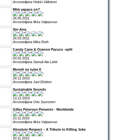
Arvostelijana Heikki Väliniemi
Mitä vapaus on?
26.05.2011
Arvostelijana Ilkka Valpasvuo
Sin-Atra
26.03.2011
Arvostelijana Mika Roth
Candy Cane & Oranssi Pazuzu -split
03.02.2011
Arvostelijana Samuli Ala-Lahti
Monelt ne tulee II
29.12.2010
Arvostelijana Jani Ekblom
Sustainable Sounds
13.12.2010
Arvostelijana Otto Suuronen
Gilles Peterson Presents - Worldwide
23.11.2010
Arvostelijana Ilkka Valpasvuo
Absolute Respect – A Tribute to Killing Joke
20.11.2010