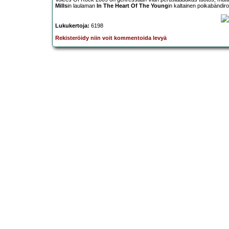
Mills
in laulaman
In The Heart Of The Young
in kaltainen poikabänd
Lukukertoja:
6198
Rekisteröidy niin voit kommentoida levyä