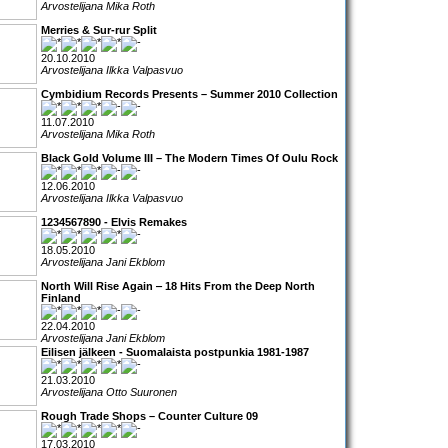
Arvostelijana Mika Roth
Merries & Sur-rur Split
20.10.2010
Arvostelijana Ilkka Valpasvuo
Cymbidium Records Presents – Summer 2010 Collection
11.07.2010
Arvostelijana Mika Roth
Black Gold Volume III – The Modern Times Of Oulu Rock
12.06.2010
Arvostelijana Ilkka Valpasvuo
1234567890 - Elvis Remakes
18.05.2010
Arvostelijana Jani Ekblom
North Will Rise Again ‒ 18 Hits From the Deep North
Finland
22.04.2010
Arvostelijana Jani Ekblom
Eilisen jälkeen - Suomalaista postpunkia 1981-1987
21.03.2010
Arvostelijana Otto Suuronen
Rough Trade Shops – Counter Culture 09
17.03.2010