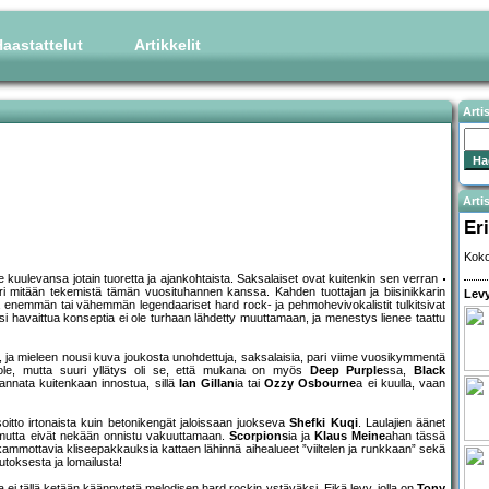
aastattelut
Artikkelit
Arti
Artis
Eri
Koko
kuulevansa jotain tuoretta ja ajankohtaista. Saksalaiset ovat kuitenkin sen verran
juuri mitään tekemistä tämän vuosituhannen kanssa. Kahden tuottajan ja biisinikkarin
Levy
a enemmän tai vähemmän legendaariset hard rock- ja pehmohevivokalistit tulkitsivat
si havaittua konseptia ei ole turhaan lähdetty muuttamaan, ja menestys lienee taattu
t, ja mieleen nousi kuva joukosta unohdettuja, saksalaisia, pari viime vuosikymmentä
 ole, mutta suuri yllätys oli se, että mukana on myös
Deep Purple
ssa,
Black
 kannata kuitenkaan innostua, sillä
Ian Gillan
ia tai
Ozzy Osbourne
a ei kuulla, vaan
a soitto irtonaista kuin betonikengät jaloissaan juokseva
Shefki Kuqi
. Laulajien äänet
 mutta eivät nekään onnistu vakuuttamaan.
Scorpions
ia ja
Klaus Meine
ahan tässä
t kammottavia kliseepakkauksia kattaen lähinnä aihealueet ”viiltelen ja runkkaan” sekä
toksesta ja lomailusta!
i tällä ketään käännytetä melodisen hard rockin ystäväksi. Eikä levy, jolla on
Tony