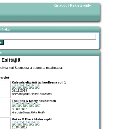
Kirjaudu
Rekisteröidy
|
stihaku
ti
 Esittäjiä
elmia koti-Suomesta ja suuresta maailmasta.
arviot
Kalevala elävänä tai kuolleena vol. 1
02.11.2019
Arvostelijana Heikki Väliniemi
The Rick & Morty soundtrack
30.09.2018
Arvostelijana Mika Roth
Rakka & Black Motor -split
15.04.2017