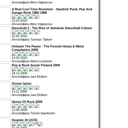
Arvostelijana Ilkka Valpasvuo
A Real Cool Time Revisited – Swedish Punk, Pop And
Garage Rock 1982-1988
13.03.2010
Arvostelijana Ilkka Valpasvuo
Dancehall 2 - The Rise of Jamaican Dancehall Culture
22.02.2010
Arvostelijana Tuomas Tiainen
Unleash The Power - The Finnish Heavy & Metal
Compilation 2009
14.02.2010
Arvostelijana Aleksi Leskinen
Pop & Rock Suomi Finland 2009
24.12.2009
Arvostelijana Jani Ekblom
Onnen laulut
14.11.2009
Arvostelijana Jani Ekblom
Voices Of Rock 2009
12.09.2009
Arvostelijana Tommi Saarikoski
Stupido 20 (2CD)