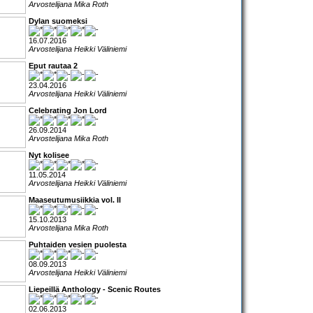
Arvostelijana Mika Roth
Dylan suomeksi
16.07.2016
Arvostelijana Heikki Väliniemi
Eput rautaa 2
23.04.2016
Arvostelijana Heikki Väliniemi
Celebrating Jon Lord
26.09.2014
Arvostelijana Mika Roth
Nyt kolisee
11.05.2014
Arvostelijana Heikki Väliniemi
Maaseutumusiikkia vol. II
15.10.2013
Arvostelijana Mika Roth
Puhtaiden vesien puolesta
08.09.2013
Arvostelijana Heikki Väliniemi
Liepeillä Anthology - Scenic Routes
02.06.2013