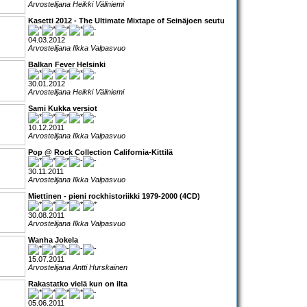
Arvostelijana Heikki Väliniemi
Kasetti 2012 - The Ultimate Mixtape of Seinäjoen seutu
04.03.2012
Arvostelijana Ilkka Valpasvuo
Balkan Fever Helsinki
30.01.2012
Arvostelijana Heikki Väliniemi
Sami Kukka versiot
10.12.2011
Arvostelijana Ilkka Valpasvuo
Pop @ Rock Collection California-Kittilä
30.11.2011
Arvostelijana Ilkka Valpasvuo
Miettinen - pieni rockhistoriikki 1979-2000 (4CD)
30.08.2011
Arvostelijana Ilkka Valpasvuo
Wanha Jokela
15.07.2011
Arvostelijana Antti Hurskainen
Rakastatko vielä kun on ilta
05.06.2011