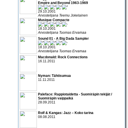
Empire and Beyond 1963-1969
29.10.2001
Arvostelijana Teemu Jokelainen
Musique Compacte
18.10.2001
Arvostelijana Tuomas Ervamaa
Sound 01 - A Big Dada Sampler
18.10.2001
Arvostelijana Tuomas Ervamaa
Macdonald: Rock Connections
16.11.2011
Nyman: Tähtisumua
11.11.2011
Paleface: Rappiotaidetta - Suomiräpin tekijät /
Suomiräpin vaippaikä
28.09.2011
Rolf & Kangas: Jazz – Koko tarina
08.08.2011