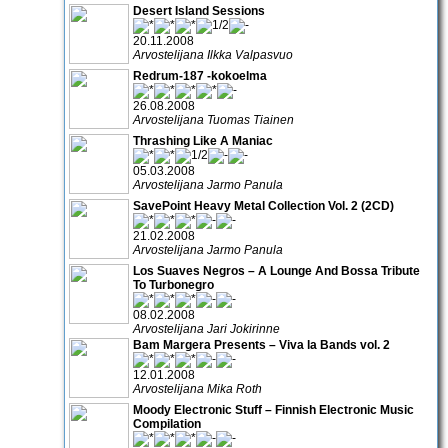
Desert Island Sessions
20.11.2008
Arvostelijana Ilkka Valpasvuo
Redrum-187 -kokoelma
26.08.2008
Arvostelijana Tuomas Tiainen
Thrashing Like A Maniac
05.03.2008
Arvostelijana Jarmo Panula
SavePoint Heavy Metal Collection Vol. 2 (2CD)
21.02.2008
Arvostelijana Jarmo Panula
Los Suaves Negros – A Lounge And Bossa Tribute
To Turbonegro
08.02.2008
Arvostelijana Jari Jokirinne
Bam Margera Presents – Viva la Bands vol. 2
12.01.2008
Arvostelijana Mika Roth
Moody Electronic Stuff – Finnish Electronic Music
Compilation