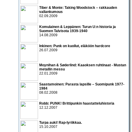
Tiber & Monte: Taking Woodstock – rakkauden
vallankumous
02.09.2009
Komulainen & Leppänen: Turun U:n historia ja
Suomen Talvisota 1939-1940
14.08.2009
Inkinen: Punk on kuollut, eläköön hardcore
26.07.2009
Moynihan & Søderlind: Kaaoksen ruhtinaat - Mustan
metallin messu
22.01.2009
Saastamoinen: Parasta lapsille – Suomipunk 1977-
1984
08.02.2008
Robb: PUNK! Brittipunkin haastatteluhistoria
12.12.2007
Turpa auki! Rap-lyriikkaa.
15.10.2007