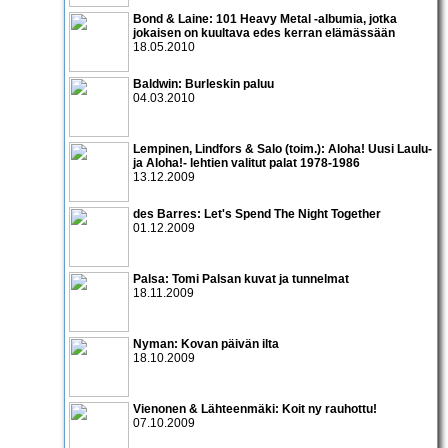
Bond & Laine: 101 Heavy Metal -albumia, jotka
jokaisen on kuultava edes kerran elämässään
18.05.2010
Baldwin: Burleskin paluu
04.03.2010
Lempinen, Lindfors & Salo (toim.): Aloha! Uusi Laulu-
ja Aloha!- lehtien valitut palat 1978-1986
13.12.2009
des Barres: Let's Spend The Night Together
01.12.2009
Palsa: Tomi Palsan kuvat ja tunnelmat
18.11.2009
Nyman: Kovan päivän ilta
18.10.2009
Vienonen & Lähteenmäki: Koit ny rauhottu!
07.10.2009