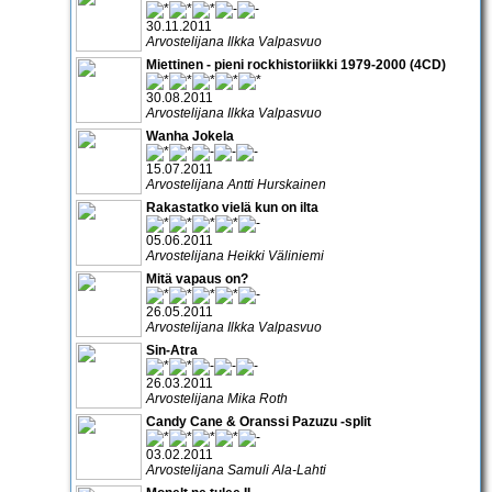
30.11.2011
Arvostelijana Ilkka Valpasvuo
Miettinen - pieni rockhistoriikki 1979-2000 (4CD)
30.08.2011
Arvostelijana Ilkka Valpasvuo
Wanha Jokela
15.07.2011
Arvostelijana Antti Hurskainen
Rakastatko vielä kun on ilta
05.06.2011
Arvostelijana Heikki Väliniemi
Mitä vapaus on?
26.05.2011
Arvostelijana Ilkka Valpasvuo
Sin-Atra
26.03.2011
Arvostelijana Mika Roth
Candy Cane & Oranssi Pazuzu -split
03.02.2011
Arvostelijana Samuli Ala-Lahti