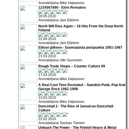
Arvostelijana Ilkka Valpasvuo
1234567890 - Elvis Remakes
18.05.2010
Arvostelijana Jani Ekblom
North Will Rise Again ‒ 18 Hits From the Deep North
Finland
22.04.2010
Arvostelijana Jani Ekblom
Eilisen jälkeen - Suomalaista postpunkia 1981-1987
21.03.2010
Arvostelijana Otto Suuronen
Rough Trade Shops – Counter Culture 09
17.03.2010
Arvostelijana Ilkka Valpasvuo
A Real Cool Time Revisited – Swedish Punk, Pop And
Garage Rock 1982-1988
13.03.2010
Arvostelijana Ilkka Valpasvuo
Dancehall 2 - The Rise of Jamaican Dancehall
Culture
22.02.2010
Arvostelijana Tuomas Tiainen
Unleash The Power - The Finnish Heavy & Metal