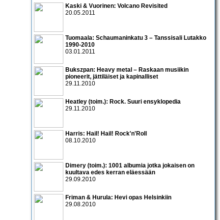
Kaski & Vuorinen: Volcano Revisited
20.05.2011
Tuomaala: Schaumaninkatu 3 – Tanssisali Lutakko
1990­-2010
03.01.2011
Bukszpan: Heavy metal – Raskaan musiikin
pioneerit, jättiläiset ja kapinalliset
29.11.2010
Heatley (toim.): Rock. Suuri ensyklopedia
29.11.2010
Harris: Hail! Hail! Rock'n'Roll
08.10.2010
Dimery (toim.): 1001 albumia jotka jokaisen on
kuultava edes kerran eläessään
29.09.2010
Friman & Hurula: Hevi opas Helsinkiin
29.08.2010