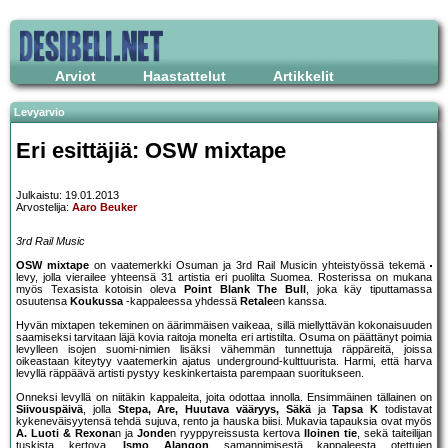
Arviot
Haastattelut
Artikkelit
Levyarvio
Eri esittäjiä: OSW mixtape
Julkaistu: 19.01.2013
Arvostelija:
Aaro Beuker
3rd Rail Music
OSW mixtape
on vaatemerkki Osuman ja 3rd Rail Musicin yhteistyössä tekemä
levy, jolla vierailee yhteensä 31 artistia eri puolilta Suomea. Rosterissa on mukana
myös Texasista kotoisin oleva
Point Blank The Bull
, joka käy tiputtamassa
osuutensa
Koukussa
-kappaleessa yhdessä
Retale
en kanssa.
Hyvän mixtapen tekeminen on äärimmäisen vaikeaa, sillä miellyttävän kokonaisuuden
saamiseksi tarvitaan läjä kovia raitoja monelta eri artistilta. Osuma on päättänyt poimia
levylleen isojen suomi-nimien lisäksi vähemmän tunnettuja räppäreitä, joissa
oikeastaan kiteytyy vaatemerkin ajatus underground-kulttuurista. Harmi, että harva
levyllä räppäävä artisti pystyy keskinkertaista parempaan suoritukseen.
Onneksi levyllä on niitäkin kappaleita, joita odottaa innolla. Ensimmäinen tällainen on
Siivouspäivä
, jolla
Stepa, Are, Huutava vääryys, Säkä
ja
Tapsa K
todistavat
kykeneväisyytensä tehdä sujuva, rento ja hauska biisi. Mukavia tapauksia ovat myös
A. Luoti & Rexona
n ja
Jonde
n ryyppyreissusta kertova
Iloinen tie
, sekä taiteilijan
tuskista kertova,
Ismo Alangon
samannimisestä kappaleesta otettujen