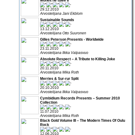
Monelt ne tulee II
29.12.2010
Arvostelijana Jani Ekblom
Sustainable Sounds
13.12.2010
Arvostelijana Otto Suuronen
Gilles Peterson Presents - Worldwide
23.11.2010
Arvostelijana Ilkka Valpasvuo
Absolute Respect – A Tribute to Killing Joke
20.11.2010
Arvostelijana Mika Roth
Merries & Sur-rur Split
20.10.2010
Arvostelijana Ilkka Valpasvuo
Cymbidium Records Presents – Summer 2010
Collection
11.07.2010
Arvostelijana Mika Roth
Black Gold Volume III – The Modern Times Of Oulu
Rock
12.06.2010