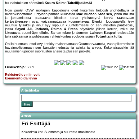
huudahduksien säestämä
Kuuro Koira
n
Taiteilijaelämää
.
Noin puolet OSW mixtapen kappaleista ovat kuitenkin helposti unohdettavia ja
mielenkiinnottomia. Erityisen pahalta kuulostaa
Mac Bueno
n
Saat sen
, jonka halusta
ja jaksamisesta paasaavat kliseiset sanat yhdistettynä korvia raastavaan
kertosäkeeseen ovat vaivaannuttavaa kuunneltavaa. Etenkin loppupuolella levy
muuttuu tylsäksi ja ainut syy loppuun kuuntelemiselle on sen mieletön päätösbiisi,
jossa
Sayed Ali, Jodarok, Raimo & Petos
näyttävät jälleen kerran, miksi he
lukeutuvat suomiräpin eliittiin. Saman tekee jo aiemmin
Laineen Kasperi
etsiessään
tulta sätkäänsä ja pohtiessaan yhteiskuntaa soolobiisissään
Totuutta ja tulta
.
On ilo huomata, ettei levy keskity mainostamaan Osuman vaatteita, vaan pikemminkin
havainnollistamaan sen kantajien edustamia asioita ja arvoja. Kokonaisuuskin jää
muutamien upeiden suoritusten ansiosta plussan puolelle.
Lukukertoja:
6369
Rekisteröidy niin voit
kommentoida levyä
Artistihaku
Artisti
Eri Esittäjiä
Kokoelmia koti-Suomesta ja suuresta maailmasta.