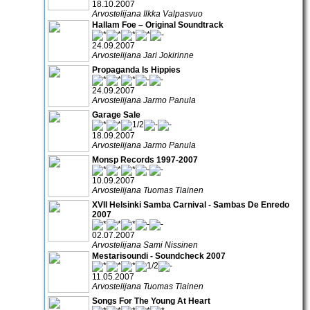
18.10.2007
Arvostelijana Ilkka Valpasvuo
Hallam Foe – Original Soundtrack
24.09.2007
Arvostelijana Jari Jokirinne
Propaganda Is Hippies
24.09.2007
Arvostelijana Jarmo Panula
Garage Sale
18.09.2007
Arvostelijana Jarmo Panula
Monsp Records 1997-2007
10.09.2007
Arvostelijana Tuomas Tiainen
XVII Helsinki Samba Carnival - Sambas De Enredo
2007
02.07.2007
Arvostelijana Sami Nissinen
Mestarisoundi - Soundcheck 2007
11.05.2007
Arvostelijana Tuomas Tiainen
Songs For The Young At Heart