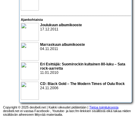
Ajankohtaista
Joulukuun albumikooste
17.12.2011
Marraskuun albumikooste
04.11.2011
Eri Esittäjiä: Suomirockin kultainen 80-luku – Sata
rock-aarretta
11.01.2010
CD:
Black Gold – The Modern Times of Oulu Rock
24.11.2006
Copyright © 2025 desibeli.net | Kaikki oikeudet pidätetään |
Tietoa toimituksesta
desibeli.net ei vastaa Facebook-, Youtube- ja last.fm-linkkien sisällöstä eikä takaa niiden
sisältävän aiheeseen liittyvää materiaalia.