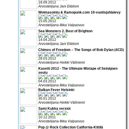
18.09.2012
Arvostelijana Jani Ekblom
Woimasointu & Ramopunk.com 10-vuotisjuhlalevy
15.05.2012
Arvostelijana Ilkka Valpasvuo
Sea Monsters 2. Best of Brighton
14.04.2012
Arvostelijana Jani Ekblom
Chimes of Freedom – The Songs of Bob Dylan (4CD)
28.03.2012
Arvostelijana Heikki Väliniemi
Kasetti 2012 - The Ultimate Mixtape of Seinäjoen
seutu
04.03.2012
Arvostelijana Ilkka Valpasvuo
Balkan Fever Helsinki
30.01.2012
Arvostelijana Heikki Väliniemi
Sami Kukka versiot
10.12.2011
Arvostelijana Ilkka Valpasvuo
Pop @ Rock Collection California-Kittilä