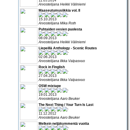
11.05.2014
Arvostelijana Heikki Väliniemi
Maaseutumusiikkia vol. II
15.10.2013
Arvostelijana Mika Roth
Puhtaiden vesien puolesta
08.09.2013
Arvostelijana Heikki Väliniemi
Liepeillä Anthology - Scenic Routes
02.06.2013
Arvostelijana Ilkka Valpasvuo
Rock in Finglish
27.04.2013
Arvostelijana Ilkka Valpasvuo
OSW mixtape
19.01.2013
Arvostelijana Aaro Beuker
The Next Thing / Your Turn Is Last
11.12.2012
Arvostelijana Aaro Beuker
Melkein neljäkymmentä vuotta