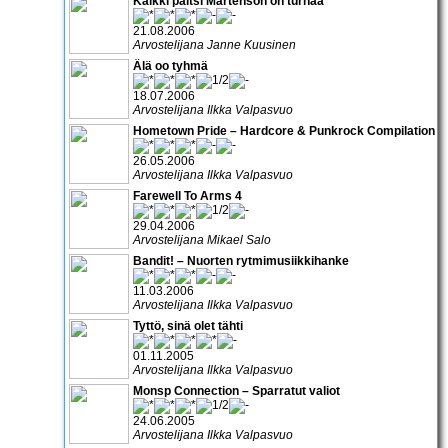
Kaikki paitsi Mårtenson on turhaa
21.08.2006
Arvostelijana Janne Kuusinen
Älä oo tyhmä
18.07.2006
Arvostelijana Ilkka Valpasvuo
Hometown Pride – Hardcore & Punkrock Compilation
26.05.2006
Arvostelijana Ilkka Valpasvuo
Farewell To Arms 4
29.04.2006
Arvostelijana Mikael Salo
Bandit! – Nuorten rytmimusiikkihanke
11.03.2006
Arvostelijana Ilkka Valpasvuo
Tyttö, sinä olet tähti
01.11.2005
Arvostelijana Ilkka Valpasvuo
Monsp Connection – Sparratut valiot
24.06.2005
Arvostelijana Ilkka Valpasvuo