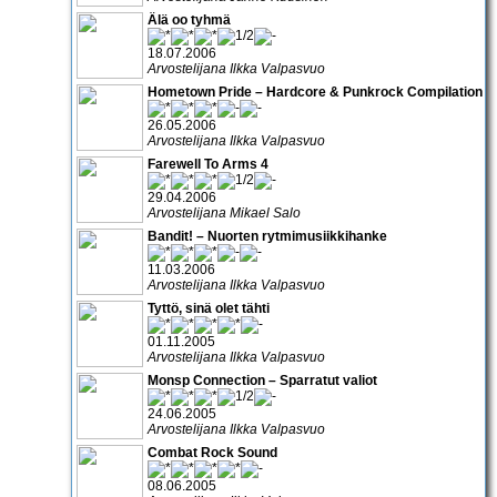
Älä oo tyhmä
18.07.2006
Arvostelijana Ilkka Valpasvuo
Hometown Pride – Hardcore & Punkrock Compilation
26.05.2006
Arvostelijana Ilkka Valpasvuo
Farewell To Arms 4
29.04.2006
Arvostelijana Mikael Salo
Bandit! – Nuorten rytmimusiikkihanke
11.03.2006
Arvostelijana Ilkka Valpasvuo
Tyttö, sinä olet tähti
01.11.2005
Arvostelijana Ilkka Valpasvuo
Monsp Connection – Sparratut valiot
24.06.2005
Arvostelijana Ilkka Valpasvuo
Combat Rock Sound
08.06.2005