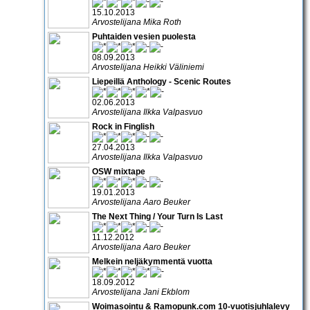
15.10.2013
Arvostelijana Mika Roth
Puhtaiden vesien puolesta
08.09.2013
Arvostelijana Heikki Väliniemi
Liepeillä Anthology - Scenic Routes
02.06.2013
Arvostelijana Ilkka Valpasvuo
Rock in Finglish
27.04.2013
Arvostelijana Ilkka Valpasvuo
OSW mixtape
19.01.2013
Arvostelijana Aaro Beuker
The Next Thing / Your Turn Is Last
11.12.2012
Arvostelijana Aaro Beuker
Melkein neljäkymmentä vuotta
18.09.2012
Arvostelijana Jani Ekblom
Woimasointu & Ramopunk.com 10-vuotisjuhlalevy