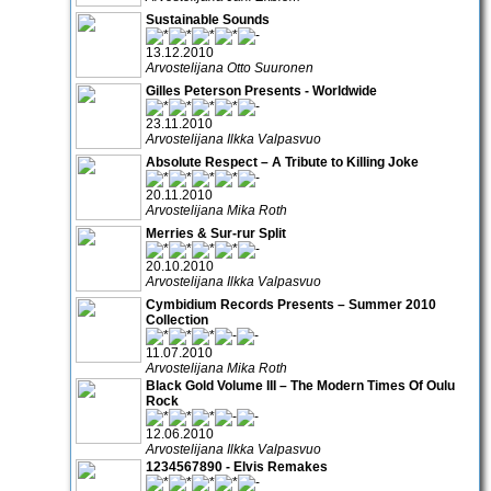
Sustainable Sounds
13.12.2010
Arvostelijana Otto Suuronen
Gilles Peterson Presents - Worldwide
23.11.2010
Arvostelijana Ilkka Valpasvuo
Absolute Respect – A Tribute to Killing Joke
20.11.2010
Arvostelijana Mika Roth
Merries & Sur-rur Split
20.10.2010
Arvostelijana Ilkka Valpasvuo
Cymbidium Records Presents – Summer 2010
Collection
11.07.2010
Arvostelijana Mika Roth
Black Gold Volume III – The Modern Times Of Oulu
Rock
12.06.2010
Arvostelijana Ilkka Valpasvuo
1234567890 - Elvis Remakes