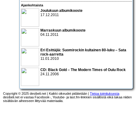
Ajankohtaista
Joulukuun albumikooste
17.12.2011
Marraskuun albumikooste
04.11.2011
Eri Esittäjiä: Suomirockin kultainen 80-luku – Sata
rock-aarretta
11.01.2010
CD:
Black Gold – The Modern Times of Oulu Rock
24.11.2006
Copyright © 2025 desibeli.net | Kaikki oikeudet pidätetään |
Tietoa toimituksesta
desibeli.net ei vastaa Facebook-, Youtube- ja last.fm-linkkien sisällöstä eikä takaa niiden
sisältävän aiheeseen liittyvää materiaalia.