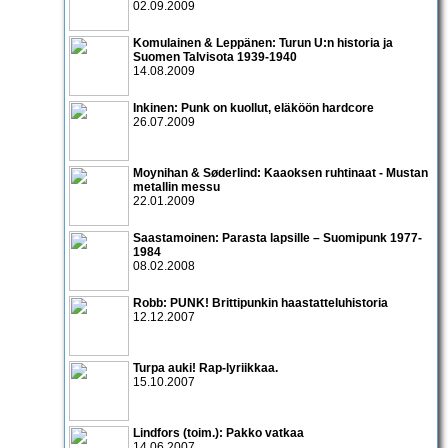
02.09.2009
Komulainen & Leppänen: Turun U:n historia ja
Suomen Talvisota 1939-1940
14.08.2009
Inkinen: Punk on kuollut, eläköön hardcore
26.07.2009
Moynihan & Søderlind: Kaaoksen ruhtinaat - Mustan
metallin messu
22.01.2009
Saastamoinen: Parasta lapsille – Suomipunk 1977-
1984
08.02.2008
Robb: PUNK! Brittipunkin haastatteluhistoria
12.12.2007
Turpa auki! Rap-lyriikkaa.
15.10.2007
Lindfors (toim.): Pakko vatkaa
14.06.2007