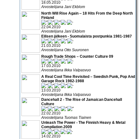
18.05.2010
Arvostelijana Jani Ekblom
North Will Rise Again ‒ 18 Hits From the Deep North
Finland
22.04.2010
Arvostelijana Jani Ekblom
Eilisen jälkeen - Suomalaista postpunkia 1981-1987
21.03.2010
Arvostelijana Otto Suuronen
Rough Trade Shops – Counter Culture 09
17.03.2010
Arvostelijana Ilkka Valpasvuo
A Real Cool Time Revisited – Swedish Punk, Pop And
Garage Rock 1982-1988
13.03.2010
Arvostelijana Ilkka Valpasvuo
Dancehall 2 - The Rise of Jamaican Dancehall
Culture
22.02.2010
Arvostelijana Tuomas Tiainen
Unleash The Power - The Finnish Heavy & Metal
Compilation 2009
14.02.2010