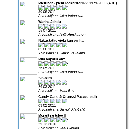
Miettinen - pieni rockhistoriikki 1979-2000 (4CD)
30.08.2011
Arvostelijana Ilkka Valpasvuo
Wanha Jokela
15.07.2011
Arvostelijana Antti Hurskainen
Rakastatko vielä kun on ilta
05.06.2011
Arvostelijana Heikki Väliniemi
Mitä vapaus on?
26.05.2011
Arvostelijana Ilkka Valpasvuo
Sin-Atra
26.03.2011
Arvostelijana Mika Roth
Candy Cane & Oranssi Pazuzu -split
03.02.2011
Arvostelijana Samuli Ala-Lahti
Monelt ne tulee II
29.12.2010
Arvostelijana Jani Ekblom