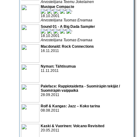
Arvostelijana Teemu Jokelainen
Musique Compacte
18.10.2001
Arvostelijana Tuomas Ervamaa
Sound 01 - A Big Dada Sampler
18.10.2001
Arvostelijana Tuomas Ervamaa
Macdonald: Rock Connections
16.11.2011
Nyman: Tähtisumua
11.11.2011
Paleface: Rappiotaidetta - Suomiräpin tekijät /
Suomiräpin vaippaikä
28.09.2011
Rolf & Kangas: Jazz – Koko tarina
08.08.2011
Kaski & Vuorinen: Volcano Revisited
20.05.2011