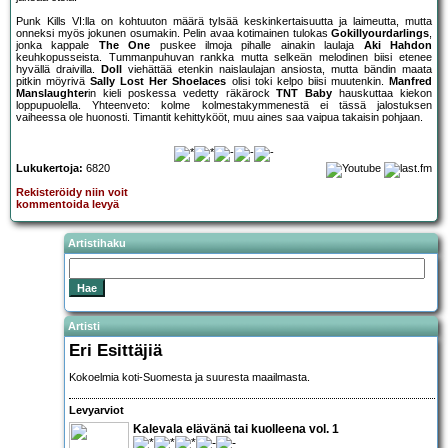
Punk Kills VI:lla on kohtuuton määrä tylsää keskinkertaisuutta ja laimeutta, mutta
onneksi myös jokunen osumakin. Pelin avaa kotimainen tulokas
Gokillyourdarlings
,
jonka kappale
The One
puskee ilmoja pihalle ainakin laulaja
Aki Hahdon
keuhkopusseista. Tummanpuhuvan rankka mutta selkeän melodinen biisi etenee
hyvällä draivilla.
Doll
viehättää etenkin naislaulajan ansiosta, mutta bändin maata
pitkin möyrivä
Sally Lost Her Shoelaces
olisi toki kelpo biisi muutenkin.
Manfred
Manslaughter
in kieli poskessa vedetty räkärock
TNT Baby
hauskuttaa kiekon
loppupuolella. Yhteenveto: kolme kolmestakymmenestä ei tässä jalostuksen
vaiheessa ole huonosti. Timantit kehittykööt, muu aines saa vaipua takaisin pohjaan.
Lukukertoja:
6820
Rekisteröidy niin voit
kommentoida levyä
Artistihaku
Artisti
Eri Esittäjiä
Kokoelmia koti-Suomesta ja suuresta maailmasta.
Levyarviot
Kalevala elävänä tai kuolleena vol. 1