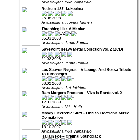
Arvostelijana Ilkka Valpasvuo
Redrum-187 -kokoelma
26.08.2008
Arvostelijana Tuomas Tiainen
Thrashing Like A Maniac
05.03.2008
Arvostelijana Jarmo Panula
SavePoint Heavy Metal Collection Vol. 2 (2CD)
21.02.2008
Arvostelijana Jarmo Panula
Los Suaves Negros – A Lounge And Bossa Tribute
To Turbonegro
08.02.2008
Arvostelijana Jari Jokirinne
Bam Margera Presents – Viva la Bands vol. 2
12.01.2008
Arvostelijana Mika Roth
Moody Electronic Stuff – Finnish Electronic Music
Compilation
18.10.2007
Arvostelijana Ilkka Valpasvuo
Hallam Foe – Original Soundtrack