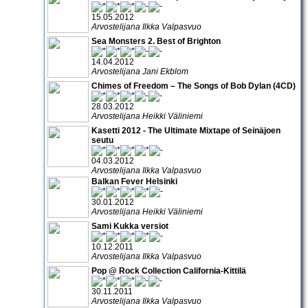
15.05.2012
Arvostelijana Ilkka Valpasvuo
Sea Monsters 2. Best of Brighton
14.04.2012
Arvostelijana Jani Ekblom
Chimes of Freedom – The Songs of Bob Dylan (4CD)
28.03.2012
Arvostelijana Heikki Väliniemi
Kasetti 2012 - The Ultimate Mixtape of Seinäjoen
seutu
04.03.2012
Arvostelijana Ilkka Valpasvuo
Balkan Fever Helsinki
30.01.2012
Arvostelijana Heikki Väliniemi
Sami Kukka versiot
10.12.2011
Arvostelijana Ilkka Valpasvuo
Pop @ Rock Collection California-Kittilä
30.11.2011
Arvostelijana Ilkka Valpasvuo