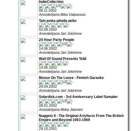
IndieCollection
06.11.2002
Arvostelijana Ilkka Valpasvuo
Talo jonka pihalla pelto
02.09.2002
Arvostelijana Jari Jokirinne
24 Hour Party People
14.06.2002
Arvostelijana Jari Jokirinne
Wall Of Sound Presents Tellé
14.06.2002
Arvostelijana Jari Jokirinne
Moose On The Loose - Finnish Garaoke
29.04.2002
Arvostelijana Jari Jokirinne
Solardisk.com - 3rd Anniversary Label Sampler
28.01.2002
Arvostelijana Miika Jalonen
Nuggets II - The Original Artyfacts From The British
Empire and Beyond 1963-1969
29.10.2001