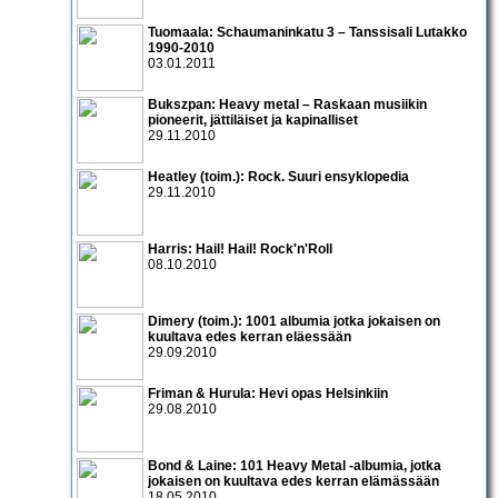
Tuomaala: Schaumaninkatu 3 – Tanssisali Lutakko
1990­-2010
03.01.2011
Bukszpan: Heavy metal – Raskaan musiikin
pioneerit, jättiläiset ja kapinalliset
29.11.2010
Heatley (toim.): Rock. Suuri ensyklopedia
29.11.2010
Harris: Hail! Hail! Rock'n'Roll
08.10.2010
Dimery (toim.): 1001 albumia jotka jokaisen on
kuultava edes kerran eläessään
29.09.2010
Friman & Hurula: Hevi opas Helsinkiin
29.08.2010
Bond & Laine: 101 Heavy Metal -albumia, jotka
jokaisen on kuultava edes kerran elämässään
18.05.2010