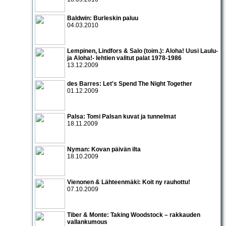
Baldwin: Burleskin paluu
04.03.2010
Lempinen, Lindfors & Salo (toim.): Aloha! Uusi Laulu-
ja Aloha!- lehtien valitut palat 1978-1986
13.12.2009
des Barres: Let's Spend The Night Together
01.12.2009
Palsa: Tomi Palsan kuvat ja tunnelmat
18.11.2009
Nyman: Kovan päivän ilta
18.10.2009
Vienonen & Lähteenmäki: Koit ny rauhottu!
07.10.2009
Tiber & Monte: Taking Woodstock – rakkauden
vallankumous